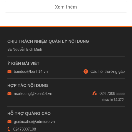
Xem thêm
CHỊU TRÁCH NHIỆM QUẢN LÝ NỘI DUNG
Bà Nguyễn Bích Minh
Ý KIẾN BÀI VIẾT
bandoc@kenh14.vn
Câu hỏi thường gặp
HỢP TÁC NỘI DUNG
marketing@kenh14.vn
024 7309 5555
HỖ TRỢ QUẢNG CÁO
giaitrixahoi@admicro.vn
02473007108