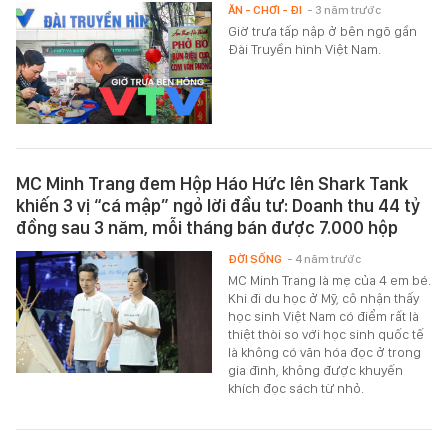
ĂN - CHƠI - ĐI
- 3 năm trước
Giờ trưa tấp nập ở bên ngõ gần
Đài Truyền hình Việt Nam.
MC Minh Trang đem Hộp Háo Hức lên Shark Tank
khiến 3 vị “cá mập” ngỏ lời đầu tư: Doanh thu 44 tỷ
đồng sau 3 năm, mỗi tháng bán được 7.000 hộp
ĐỜI SỐNG
- 4 năm trước
MC Minh Trang là mẹ của 4 em bé.
Khi đi du học ở Mỹ, cô nhận thấy
học sinh Việt Nam có điểm rất là
thiệt thòi so với học sinh quốc tế
là không có văn hóa đọc ở trong
gia đình, không được khuyến
khích đọc sách từ nhỏ.