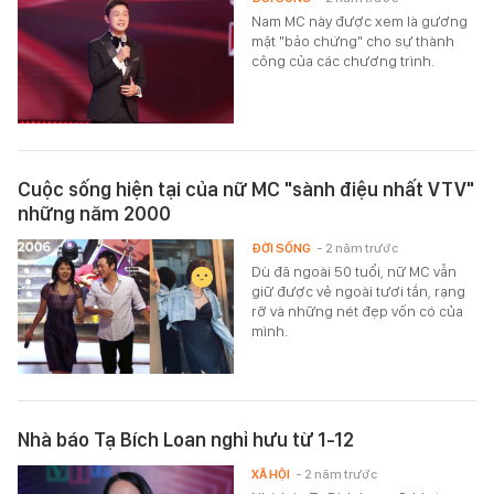
Nam MC này được xem là gương
mặt "bảo chứng" cho sự thành
công của các chương trình.
Cuộc sống hiện tại của nữ MC "sành điệu nhất VTV"
những năm 2000
ĐỜI SỐNG
- 2 năm trước
Dù đã ngoài 50 tuổi, nữ MC vẫn
giữ được vẻ ngoài tươi tắn, rạng
rỡ và những nét đẹp vốn có của
mình.
Nhà báo Tạ Bích Loan nghỉ hưu từ 1-12
XÃ HỘI
- 2 năm trước