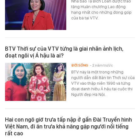
Nhà báo Tạ Bích Loan được trao
tặng Huân chương Lao động
hạng nhất cho những đóng góp
của bà tại VTV.
BTV Thời sự của VTV từng là giai nhân ảnh lịch,
đoạt ngôi vị Á hậu là ai?
ĐỜI SỐNG
- 2 năm trước
BTV này là một trong những
người dẫn dắt Bản tin Thời sự của
VTV vào thập niên 1990 và từng
đoạt danh hiệu Á hậu tại cuộc thi
Người đẹp Hà Nội.
Hai con ngõ giờ trưa tấp nập ở gần Đài Truyền hình
Việt Nam, đi ăn trưa khả năng gặp người nổi tiếng
rất cao