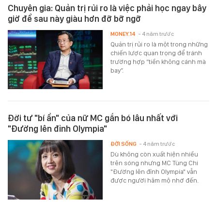
Chuyên gia: Quản trị rủi ro là việc phải học ngay bây
giờ để sau này giàu hơn đỡ bỡ ngỡ
MONEY.14
- 4 năm trước
Quản trị rủi ro là một trong những
chiến lược quan trọng để tránh
trường hợp “tiền không cánh mà
bay”.
Đời tư "bí ẩn" của nữ MC gắn bó lâu nhất với
"Đường lên đỉnh Olympia"
ĐỜI SỐNG
- 4 năm trước
Dù không còn xuất hiện nhiều
trên sóng nhưng MC Tùng Chi
"Đường lên đỉnh Olympia" vẫn
được người hâm mộ nhớ đến.