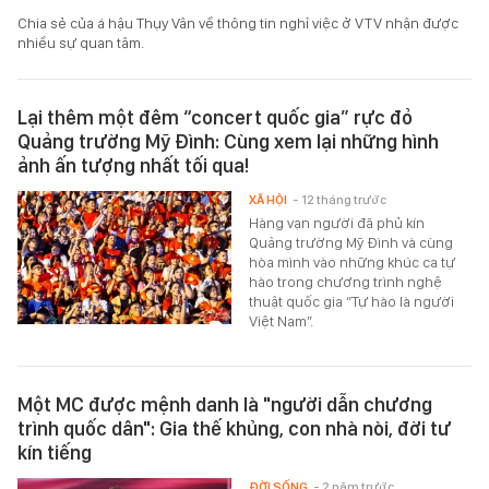
Chia sẻ của á hậu Thụy Vân về thông tin nghỉ việc ở VTV nhận được
nhiều sự quan tâm.
Lại thêm một đêm “concert quốc gia” rực đỏ
Quảng trường Mỹ Đình: Cùng xem lại những hình
ảnh ấn tượng nhất tối qua!
XÃ HỘI
- 12 tháng trước
Hàng vạn người đã phủ kín
Quảng trường Mỹ Đình và cùng
hòa mình vào những khúc ca tự
hào trong chương trình nghệ
thuật quốc gia “Tự hào là người
Việt Nam”.
Một MC được mệnh danh là "người dẫn chương
trình quốc dân": Gia thế khủng, con nhà nòi, đời tư
kín tiếng
ĐỜI SỐNG
- 2 năm trước