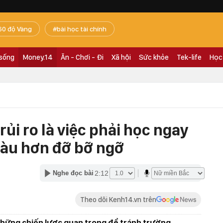
60 độ Vàng
bài học tài chính
 sống
Money.14
Ăn - Chơi - Đi
Xã hội
Sức khỏe
Tek-life
Học
rủi ro là việc phải học ngay
iàu hơn đỡ bỡ ngỡ
2:12
Nghe đọc bài
Theo dõi Kenh14.vn trên
g những chiến lược quan trọng để tránh trường