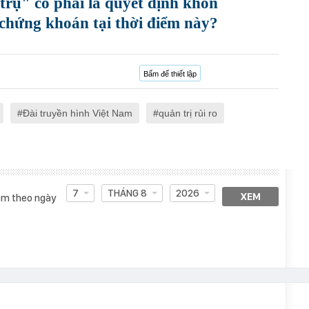
trụ" có phải là quyết định khôn
 chứng khoán tại thời điểm này?
Bấm để thiết lập
Đài truyền hình Việt Nam
quản trị rủi ro
7
THÁNG 8
2026
XEM
m theo ngày