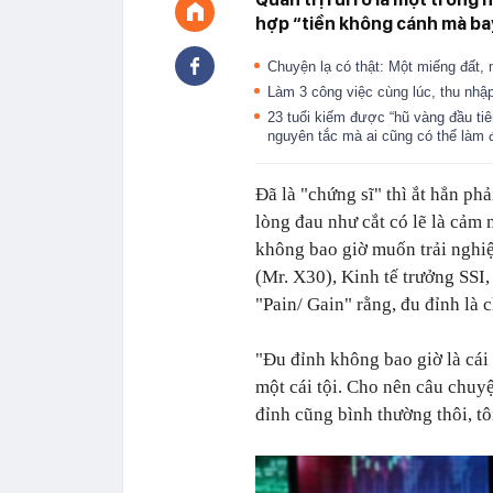
hợp “tiền không cánh mà ba
Chuyện lạ có thật: Một miếng đất, 
Làm 3 công việc cùng lúc, thu nhậ
23 tuổi kiếm được “hũ vàng đầu tiê
nguyên tắc mà ai cũng có thể làm
Đã là "chứng sĩ" thì ắt hẳn ph
lòng đau như cắt có lẽ là cảm
không bao giờ muốn trải nghi
(Mr. X30), Kinh tế trưởng SSI,
"Pain/ Gain" rằng, đu đỉnh là
"Đu đỉnh không bao giờ là cái 
một cái tội. Cho nên câu chuyệ
đỉnh cũng bình thường thôi, t