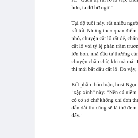
hơn, ta đỡ bỡ ngỡ."
Tại độ tuổi này, rất nhiều ngư
rất tốt. Nhưng theo quan điểm
nhỏ, chuyện cắt lỗ rất dễ, chẳ
cắt lỗ với tỷ lệ phần trăm trươ
lớn hơn, nhà đầu tư thường cảm
chuyện chần chờ, khi mà mất 1
thì mới bắt đầu cắt lỗ. Do vậy,
Kết phần thảo luận, host Ngọc
"xập xình" này: "Nên có niềm 
có cơ sở chứ không chỉ đơn thuầ
dẫn dắt thì cũng sẽ là thứ đem
đấy."