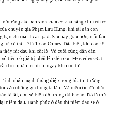
ời nói rằng các bạn sinh viên có khả năng chịu rủi ro
 của chuyên gia Phạm Lưu Hưng, khi tài sản còn
ng hạn chỉ mất 1 cái Ipad. Sau này giàu hơn, mỗi lần
ng tự, có thể sẽ là 1 con Camry. Đặc biệt, khi con số
 thấy rất đau khi cắt lỗ. Và cuối cùng dẫn đến
 số tiền có giá trị phải lên đến con Mercedes G63
 cần học quản trị rủi ro ngay khi còn trẻ.
 Trinh nhấn mạnh thông điệp trong lúc thị trường
tin vào những gì chúng ta làm. Và niềm tin đó phải
n là lãi, con số biến đổi trong tài khoản. Đó là thứ
 lại niềm đau. Hạnh phúc ở đâu thì niềm đau sẽ ở