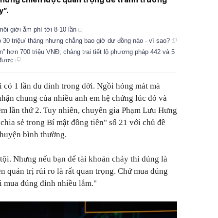
y”.
môi giới ẵm phí tới 8-10 lần
p 30 triệu/ tháng nhưng chẳng bao giờ dư đồng nào - vì sao?
n” hơn 700 triệu VNĐ, chàng trai tiết lộ phương pháp 442 và 5
 được
ải có 1 lần đu đỉnh trong đời. Ngồi hóng mát mà
 nhận chung của nhiều anh em hệ chứng lúc đó và
ệm lần thứ 2. Tuy nhiên, chuyên gia Phạm Lưu Hưng
 chia sẻ trong Bí mật đồng tiền" số 21 với chủ đề
 chuyện bình thường.
tội. Nhưng nếu bạn để tài khoản cháy thì đúng là
n quản trị rủi ro là rất quan trọng. Chứ mua đúng
ôi mua đúng đỉnh nhiều lắm."