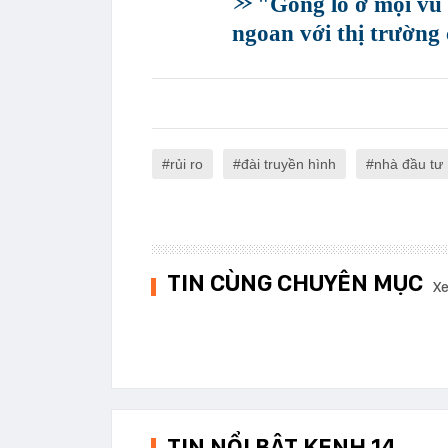
"Gồng lỗ ở mọi vũ 
ngoan với thị trường
rủi ro
đài truyền hình
nhà đầu tư
TIN CÙNG CHUYÊN MỤC
Xe
TIN NỔI BẬT KENH 14