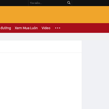
 đường
Xem Mua Luôn
Video