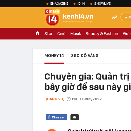
EMAGAZINE
ID.14
SHOWLIVE
3
Star
Ciné
Musik
Beauty & Fashion
Đời
MONEY.14
360 ĐỘ VÀNG
Chuyên gia: Quản trị 
bây giờ để sau này g
QUANG VŨ,
11:00 19/05/2022
Chia sẻ
Quản trị rủi ro là một tron