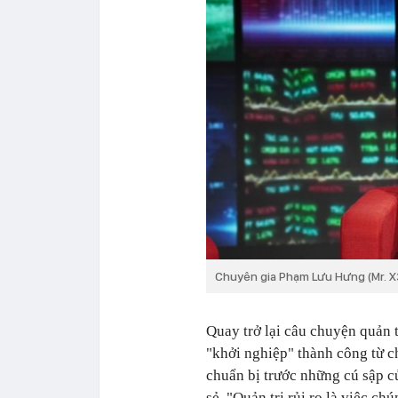
Chuyên gia Phạm Lưu Hưng (Mr. X3
Quay trở lại câu chuyện quản t
"khởi nghiệp" thành công từ c
chuẩn bị trước những cú sập củ
sẻ, "Quản trị rủi ro là việc ch