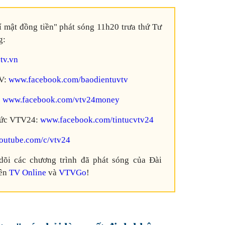
 mật đồng tiền" phát sóng 11h20 trưa thứ Tư
g:
tv.vn
TV:
www.facebook.com/baodientuvtv
:
www.facebook.com/vtv24money
 tức VTV24:
www.facebook.com/tintucvtv24
utube.com/c/vtv24
dõi các chương trình đã phát sóng của Đài
rên
TV Online
và
VTVGo
!