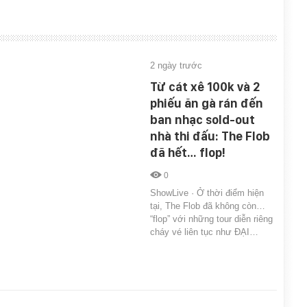
2 ngày trước
Từ cát xê 100k và 2
phiếu ăn gà rán đến
ban nhạc sold-out
nhà thi đấu: The Flob
đã hết… flop!
0
ShowLive · Ở thời điểm hiện
tại, The Flob đã không còn…
“flop” với những tour diễn riêng
cháy vé liên tục như ĐẠI…