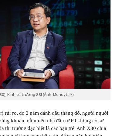
0), Kinh tế trưởng SSI (Ảnh: Moneytalk)
rị rủi ro, do 2 năm đánh đâu thắng đó, người người
hứng khoán, rất nhiều nhà đầu tư F0 không có sự
a thị trường đặc biệt là các bạn trẻ. Anh X30 chia
úng ta phải học ngay bây giờ, để sau này khi giàu