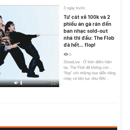
3 ngày trước
Từ cát xê 100k và 2
phiếu ăn gà rán đến
ban nhạc sold-out
nhà thi đấu: The Flob
đã hết… flop!
0
ShowLive · Ở thời điểm hiện
tại, The Flob đã không còn…
“flop” với những tour diễn riêng
cháy vé liên tục như ĐẠI…