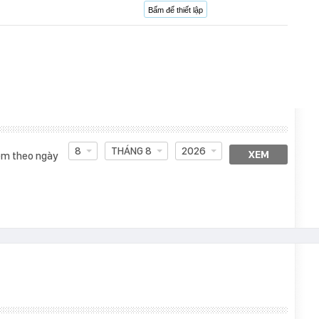
Bấm để thiết lập
8
THÁNG 8
2026
XEM
m theo ngày