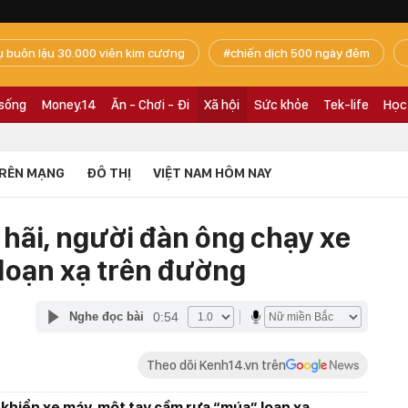
ụ buôn lậu 30.000 viên kim cương
chiến dịch 500 ngày đêm
 sống
Money.14
Ăn - Chơi - Đi
Xã hội
Sức khỏe
Tek-life
Học
RÊN MẠNG
ĐÔ THỊ
VIỆT NAM HÔM NAY
h hãi, người đàn ông chạy xe
loạn xạ trên đường
0:54
Nghe đọc bài
Theo dõi Kenh14.vn trên
khiển xe máy, một tay cầm rựa “múa” loạn xạ