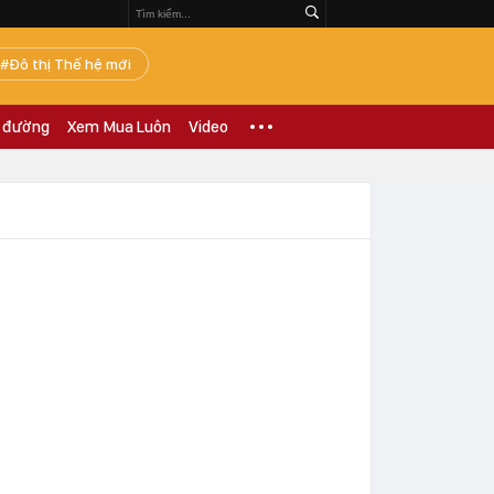
Đô thị Thế hệ mới
 đường
Xem Mua Luôn
Video