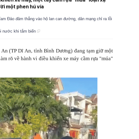
ời một phen hú vía
 Tam Đảo đâm thẳng vào hộ lan can đường, dân mạng chỉ ra lỗi
ối nước khi tắm biển
 An (TP Dĩ An, tỉnh Bình Dương) đang tạm giữ một
 làm rõ về hành vi điều khiển xe máy cầm rựa "múa"