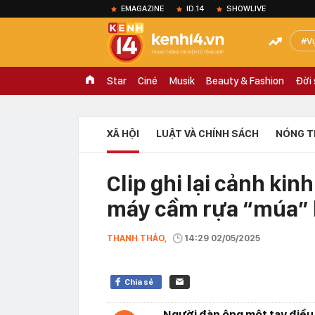
EMAGAZINE
ID.14
SHOWLIVE
V
Star
Ciné
Musik
Beauty & Fashion
Đời
XÃ HỘI
LUẬT VÀ CHÍNH SÁCH
NÓNG T
Clip ghi lại cảnh kin
máy cầm rựa “múa” 
THANH THẢO,
14:29 02/05/2025
Chia sẻ
Người đàn ông một tay điều 