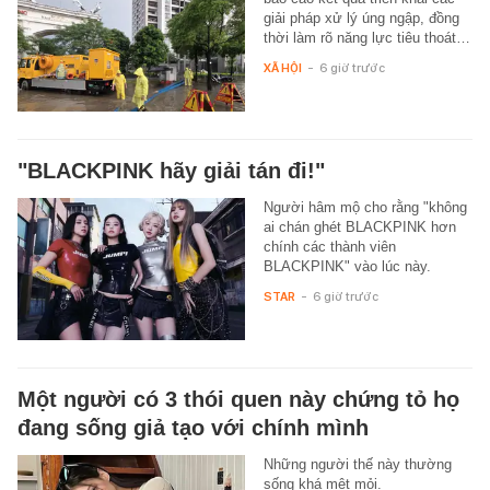
giải pháp xử lý úng ngập, đồng
thời làm rõ năng lực tiêu thoát…
XÃ HỘI
-
6 giờ trước
"BLACKPINK hãy giải tán đi!"
Người hâm mộ cho rằng "không
ai chán ghét BLACKPINK hơn
chính các thành viên
BLACKPINK" vào lúc này.
STAR
-
6 giờ trước
Một người có 3 thói quen này chứng tỏ họ
đang sống giả tạo với chính mình
Những người thế này thường
sống khá mệt mỏi.