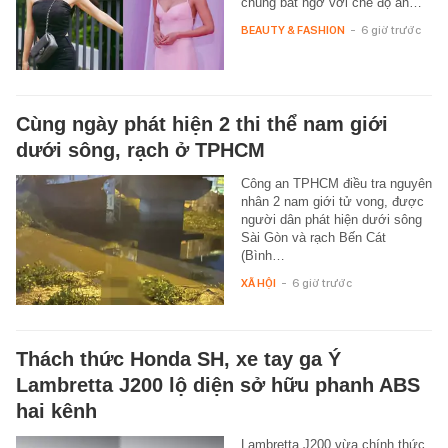
chúng bất ngờ với chế độ ăn…
BEAUTY & FASHION
-
6 giờ trước
Cùng ngày phát hiện 2 thi thể nam giới
dưới sông, rạch ở TPHCM
Công an TPHCM điều tra nguyên
nhân 2 nam giới tử vong, được
người dân phát hiện dưới sông
Sài Gòn và rạch Bến Cát
(Bình…
XÃ HỘI
-
6 giờ trước
Thách thức Honda SH, xe tay ga Ý
Lambretta J200 lộ diện sở hữu phanh ABS
hai kênh
Lambretta J200 vừa chính thức