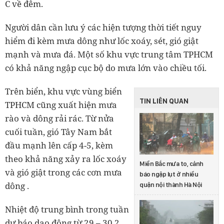
C về đêm.
Người dân cần lưu ý các hiện tượng thời tiết nguy
hiểm đi kèm mưa dông như lốc xoáy, sét, gió giật
mạnh và mưa đá. Một số khu vực trung tâm TPHCM
có khả năng ngập cục bộ do mưa lớn vào chiều tối.
Trên biển, khu vực vùng biển
TIN LIÊN QUAN
TPHCM cũng xuất hiện mưa
rào và dông rải rác. Từ nửa
cuối tuần, gió Tây Nam bắt
đầu mạnh lên cấp 4-5, kèm
theo khả năng xảy ra lốc xoáy
Miền Bắc mưa to, cảnh
và gió giật trong các cơn mưa
báo ngập lụt ở nhiều
dông .
quận nội thành Hà Nội
Nhiệt độ trung bình trong tuần
dự báo dao động từ 29 – 30,2