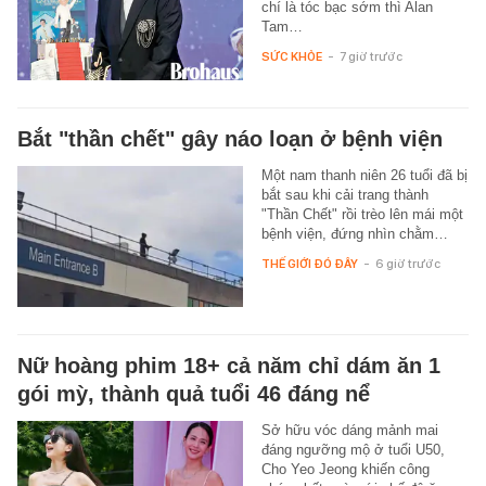
chí là tóc bạc sớm thì Alan
Tam…
SỨC KHỎE
-
7 giờ trước
Bắt "thần chết" gây náo loạn ở bệnh viện
Một nam thanh niên 26 tuổi đã bị
bắt sau khi cải trang thành
"Thần Chết" rồi trèo lên mái một
bệnh viện, đứng nhìn chằm…
THẾ GIỚI ĐÓ ĐÂY
-
6 giờ trước
Nữ hoàng phim 18+ cả năm chỉ dám ăn 1
gói mỳ, thành quả tuổi 46 đáng nể
Sở hữu vóc dáng mảnh mai
đáng ngưỡng mộ ở tuổi U50,
Cho Yeo Jeong khiến công