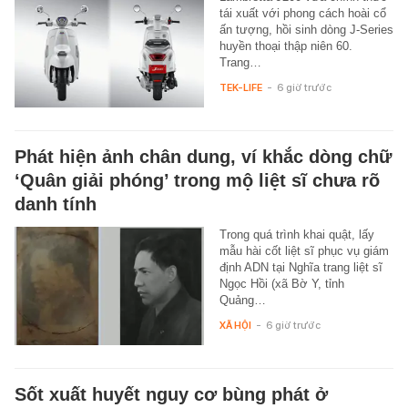
tái xuất với phong cách hoài cổ
ấn tượng, hồi sinh dòng J-Series
huyền thoại thập niên 60.
Trang…
TEK-LIFE
-
6 giờ trước
Phát hiện ảnh chân dung, ví khắc dòng chữ
‘Quân giải phóng’ trong mộ liệt sĩ chưa rõ
danh tính
Trong quá trình khai quật, lấy
mẫu hài cốt liệt sĩ phục vụ giám
định ADN tại Nghĩa trang liệt sĩ
Ngọc Hồi (xã Bờ Y, tỉnh
Quảng…
XÃ HỘI
-
6 giờ trước
Sốt xuất huyết nguy cơ bùng phát ở