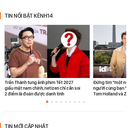
TIN NỔI BẬT KÊNH14
Trấn Thành tung ảnh phim Tết 2027
Đừng tìm "một nử
giấu mặt nam chính, netizen chỉ cần soi
người cùng bạn "
2 điểm là đoán được danh tính
Tom Holland và Z
TIN MỚI CẬP NHẬT