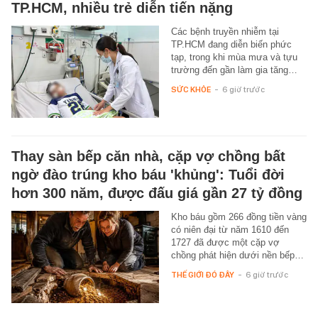
TP.HCM, nhiều trẻ diễn tiến nặng
Các bệnh truyền nhiễm tại
TP.HCM đang diễn biến phức
tạp, trong khi mùa mưa và tựu
trường đến gần làm gia tăng…
SỨC KHỎE
-
6 giờ trước
Thay sàn bếp căn nhà, cặp vợ chồng bất
ngờ đào trúng kho báu 'khủng': Tuổi đời
hơn 300 năm, được đấu giá gần 27 tỷ đồng
Kho báu gồm 266 đồng tiền vàng
có niên đại từ năm 1610 đến
1727 đã được một cặp vợ
chồng phát hiện dưới nền bếp…
THẾ GIỚI ĐÓ ĐÂY
-
6 giờ trước