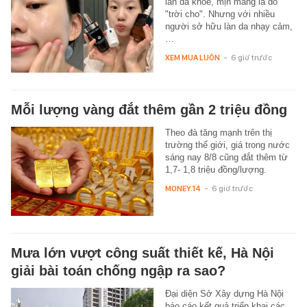
làn da khỏe, mịn màng là do
"trời cho". Nhưng với nhiều
người sở hữu làn da nhạy cảm,
…
XEM MUA LUÔN
-
6 giờ trước
Mỗi lượng vàng đắt thêm gần 2 triệu đồng
Theo đà tăng mạnh trên thị
trường thế giới, giá trong nước
sáng nay 8/8 cũng đắt thêm từ
1,7- 1,8 triệu đồng/lượng.
MONEY.14
-
6 giờ trước
Mưa lớn vượt công suất thiết kế, Hà Nội
giải bài toán chống ngập ra sao?
Đại diện Sở Xây dựng Hà Nội
báo cáo kết quả triển khai các