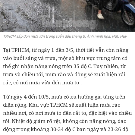
TPHCM sắp đón mưa lớn trong tuần đầu tháng 5. Ảnh minh họa: Hữu Huy
Tại TPHCM, từ ngày 1 đến 3/5, thời tiết vẫn còn nắng
vào buổi sáng và trưa, một số khu vực trung tâm có
thể ghi nhận nắng nóng trên 35 độ C. Tuy nhiên, từ
trưa và chiều tối, mưa rào và dông sẽ xuất hiện rải
rác, có nơi mưa vừa đến mưa to .
Từ ngày 4 đến 10/5, mưa có xu hướng gia tăng trên
diện rộng. Khu vực TPHCM sẽ xuất hiện mưa rào
nhiều nơi, có nơi mưa to đến rất to, đặc biệt vào chiều
tối. Nhiệt độ giảm rõ rệt, không còn nắng nóng, dao
động trong khoảng 30-34 độ C ban ngày và 23-26 độ