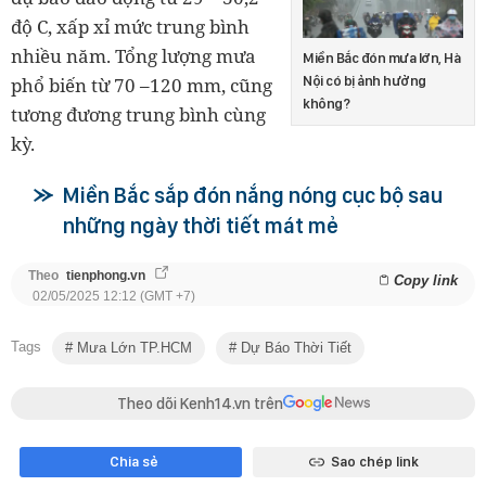
độ C, xấp xỉ mức trung bình
nhiều năm. Tổng lượng mưa
Miền Bắc đón mưa lớn, Hà
phổ biến từ 70 –120 mm, cũng
Nội có bị ảnh hưởng
không?
tương đương trung bình cùng
kỳ.
Miền Bắc sắp đón nắng nóng cục bộ sau
những ngày thời tiết mát mẻ
Theo
tienphong.vn
Copy link
02/05/2025 12:12 (GMT +7)
Tags
Mưa Lớn TP.HCM
Dự Báo Thời Tiết
Theo dõi Kenh14.vn trên
Chia sẻ
Sao chép link