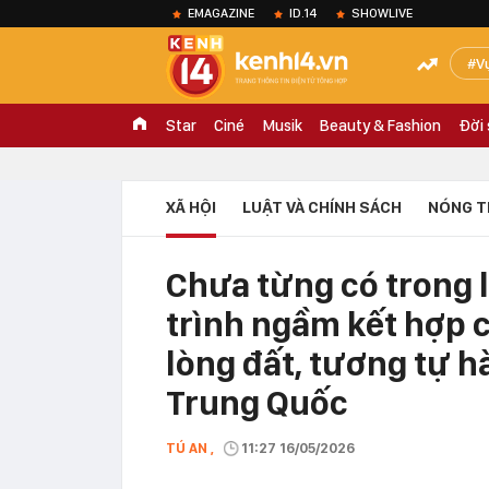
EMAGAZINE
ID.14
SHOWLIVE
V
Star
Ciné
Musik
Beauty & Fashion
Đời
XÃ HỘI
LUẬT VÀ CHÍNH SÁCH
NÓNG T
Chưa từng có trong l
trình ngầm kết hợp 
lòng đất, tương tự h
Trung Quốc
TÚ AN ,
11:27 16/05/2026