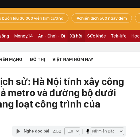
ụ buôn lậu 30.000 viên kim cương
chiến dịch 500 ngày đêm
 sống
Money.14
Ăn - Chơi - Đi
Xã hội
Sức khỏe
Tek-life
Học
RÊN MẠNG
ĐÔ THỊ
VIỆT NAM HÔM NAY
ịch sử: Hà Nội tính xây công
cả metro và đường bộ dưới
àng loạt công trình của
2:50
Nghe đọc bài