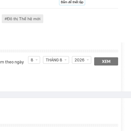
Bấm để thiết lập
Đô thị Thế hệ mới
8
THÁNG 8
2026
XEM
m theo ngày