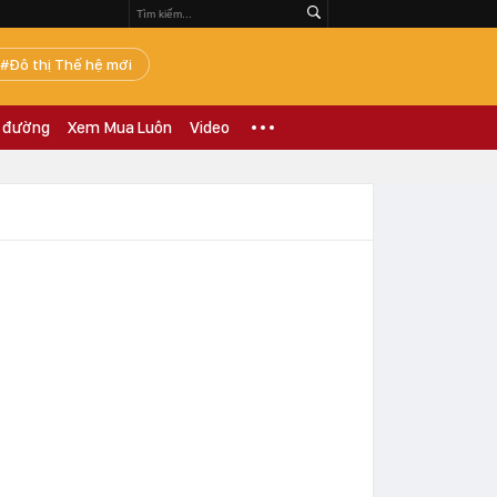
Đô thị Thế hệ mới
 đường
Xem Mua Luôn
Video