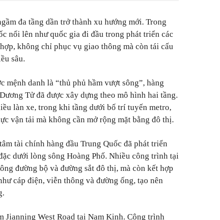
 ngầm đa tầng dần trở thành xu hướng mới. Trong
 nổi lên như quốc gia đi đầu trong phát triển các
 hợp, không chỉ phục vụ giao thông mà còn tái cấu
iều sâu.
ợc mệnh danh là “thủ phủ hầm vượt sông”, hàng
 Dương Tử đã được xây dựng theo mô hình hai tầng.
iều làn xe, trong khi tầng dưới bố trí tuyến metro,
lực vận tải mà không cần mở rộng mặt bằng đô thị.
tâm tài chính hàng đầu Trung Quốc đã phát triển
ặc dưới lòng sông Hoàng Phố. Nhiều công trình tại
hông đường bộ và đường sắt đô thị, mà còn kết hợp
 như cáp điện, viễn thông và đường ống, tạo nên
g.
ầm Jianning West Road tại Nam Kinh. Công trình