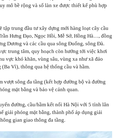
 quy mô bề rộng và số làn xe được thiết kế phù hợp
ẽ tập trung đầu tư xây dựng mới hàng loạt cây cầu
 Trần Hưng Đạo, Ngọc Hồi, Mễ Sở, Hồng Hà…, đồng
ương Dương và các cầu qua sông Đuống, sông Đà.
vực trung tâm, quy hoạch còn hướng tới việc khơi
 khu vực khó khăn, vùng sâu, vùng xa như xã đảo
Ba Vì), thông qua hệ thống cầu và hầm.
ầm vượt sông đa tầng (kết hợp đường bộ và đường
 phóng mặt bằng và bảo vệ cảnh quan.
yến đường, cầu/hầm kết nối Hà Nội với 5 tỉnh lân
ế giải phóng mặt bằng, thành phố áp dụng giải
hông gian giao thông đa tầng.