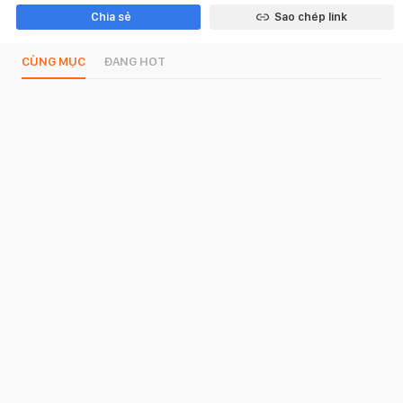
Chia sẻ
Sao chép link
CÙNG MỤC
ĐANG HOT