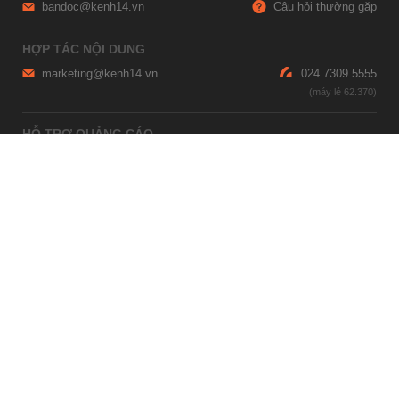
bandoc@kenh14.vn
Câu hỏi thường gặp
HỢP TÁC NỘI DUNG
marketing@kenh14.vn
024 7309 5555
HỖ TRỢ QUẢNG CÁO
giaitrixahoi@admicro.vn
02473007108
TRỤ SỞ HÀ NỘI
Tầng 21, Tòa nhà Center Building, Hapulico Complex, Số 01, phố
Nguyễn Huy Tưởng, phường Thanh Xuân, thành phố Hà Nội
TRỤ SỞ TP.HỒ CHÍ MINH
Tầng 4, Tòa nhà 123, số 127 Võ Văn Tần, Phường Xuân Hòa, TPHCM
Giấy phép thiết lập trang thông tin điện tử tổng hợp trên mạng số
2215/GP-TTĐT do Sở Thông tin và Truyền thông Hà Nội cấp ngày 10