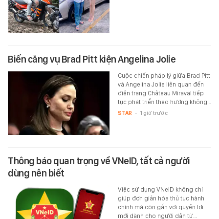
Biến căng vụ Brad Pitt kiện Angelina Jolie
Cuộc chiến pháp lý giữa Brad Pitt
và Angelina Jolie liên quan đến
điền trang Château Miraval tiếp
tục phát triển theo hướng không…
STAR
-
1 giờ trước
Thông báo quan trọng về VNeID, tất cả người
dùng nên biết
Việc sử dụng VNeID không chỉ
giúp đơn giản hóa thủ tục hành
chính mà còn gắn với quyền lợi
mới dành cho người dân từ…