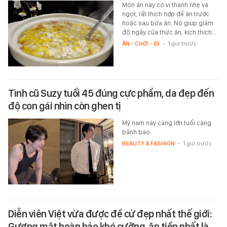
Món ăn này có vị thanh nhẹ và
ngọt, rất thích hợp để ăn trước
hoặc sau bữa ăn. Nó giúp giảm
độ ngấy của thức ăn, kích thích…
ĂN - CHƠI - ĐI
-
1 giờ trước
Tình cũ Suzy tuổi 45 đúng cực phẩm, da đẹp đến
độ con gái nhìn còn ghen tị
Mỹ nam này càng lớn tuổi càng
bảnh bao.
BEAUTY & FASHION
-
1 giờ trước
Diễn viên Việt vừa được đề cử đẹp nhất thế giới:
Gương mặt hoàn hảo khó cưỡng, ăn tiền nhất là