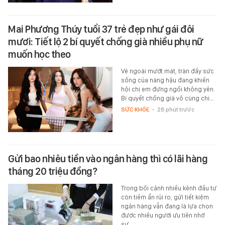
Mai Phương Thúy tuổi 37 trẻ đẹp như gái đôi
mươi: Tiết lộ 2 bí quyết chống già nhiều phụ nữ
muốn học theo
Vẻ ngoài mướt mát, tràn đầy sức
sống của nàng hậu đang khiến
hội chị em đứng ngồi không yên.
Bí quyết chống già vô cùng chi…
SỨC KHỎE
-
28 phút trước
Gửi bao nhiêu tiền vào ngân hàng thì có lãi hàng
tháng 20 triệu đồng?
Trong bối cảnh nhiều kênh đầu tư
còn tiềm ẩn rủi ro, gửi tiết kiệm
ngân hàng vẫn đang là lựa chọn
được nhiều người ưu tiên nhờ
sự…