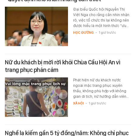
Đại biểu Quốc hội Nguyễn Thị
Việt Nga cho rằng cần nhìn nhận
rõ, việc tổ chức thi lại không nên
được hiểu là một hình thức “ưu…
HỌC ĐƯỜNG
-
1 giờ trước
Nữ du khách bị mời rời khỏi Chùa Cầu Hội An vì
trang phục phản cảm
Phát hiện nữ du khách nước
ngoài mặc trang phục xuyên
thấu, không phù hợp với không
gian di tích, nữ hướng dẫn viên…
XÃ HỘI
-
1 giờ trước
Nghề lạ kiếm gần 5 tỷ đồng/năm: Không chỉ phục