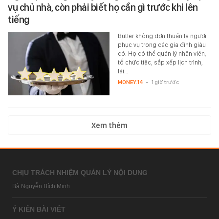
vụ chủ nhà, còn phải biết họ cần gì trước khi lên
tiếng
Butler không đơn thuần là người
phục vụ trong các gia đình giàu
có. Họ có thể quản lý nhân viên,
tổ chức tiệc, sắp xếp lịch trình,
lái…
MONEY.14
-
1 giờ trước
Xem thêm
CHỊU TRÁCH NHIỆM QUẢN LÝ NỘI DUNG
Bà Nguyễn Bích Minh
Ý KIẾN BÀI VIẾT