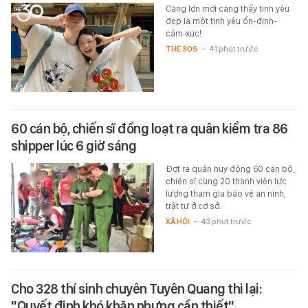
Càng lớn mới càng thấy tình yêu
đẹp là một tình yêu ổn-định-
cảm-xúc!
THE 30S
-
41 phút trước
60 cán bộ, chiến sĩ đồng loạt ra quân kiểm tra 86
shipper lúc 6 giờ sáng
Đợt ra quân huy động 60 cán bộ,
chiến sĩ cùng 20 thành viên lực
lượng tham gia bảo vệ an ninh,
trật tự ở cơ sở.
XÃ HỘI
-
43 phút trước
Cho 328 thí sinh chuyên Tuyên Quang thi lại:
"Quyết định khó khăn nhưng cần thiết"