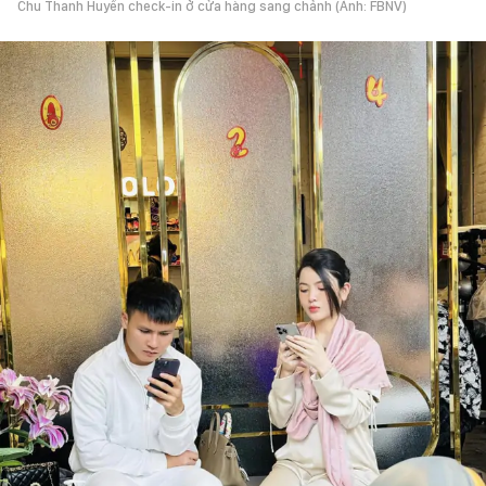
Chu Thanh Huyền check-in ở cửa hàng sang chảnh (Ảnh: FBNV)