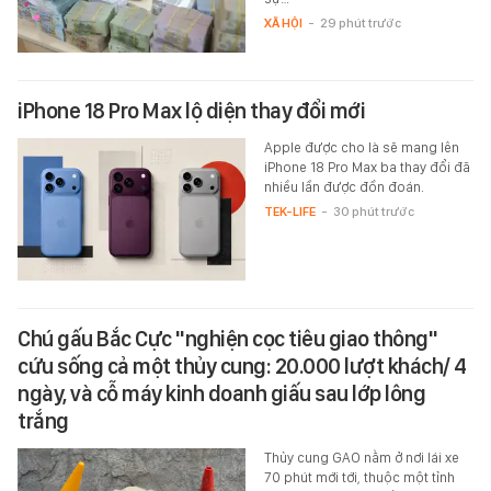
XÃ HỘI
-
29 phút trước
iPhone 18 Pro Max lộ diện thay đổi mới
Apple được cho là sẽ mang lên
iPhone 18 Pro Max ba thay đổi đã
nhiều lần được đồn đoán.
TEK-LIFE
-
30 phút trước
Chú gấu Bắc Cực "nghiện cọc tiêu giao thông"
cứu sống cả một thủy cung: 20.000 lượt khách/ 4
ngày, và cỗ máy kinh doanh giấu sau lớp lông
trắng
Thủy cung GAO nằm ở nơi lái xe
70 phút mới tới, thuộc một tỉnh