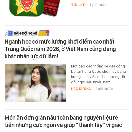
TEK-LIFE
-
1 giờ trước
Ngành học có mức lương khởi điểm cao nhất
Trung Quốc năm 2026, ở Việt Nam cũng đang
khát nhân lực dữ lắm!
Một báo cáo thống kê vừa công
bố tại Trung Quốc cho thấy bảng
lương sinh viên mới ra trường đã
đổi ngôi sau nhiều năm.
HỌC ĐƯỜNG
-
1 giờ trước
Món ăn đơn giản nấu toàn bằng nguyên liệu rẻ
tiền nhưng cực ngon và giúp "thanh tẩy" vị giác