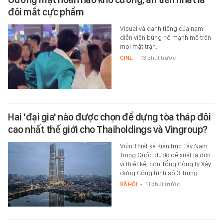
đôi mắt cực phẩm
Visual và danh tiếng của nam
diễn viên bùng nổ mạnh mẽ trên
mọi mặt trận.
CINE
-
13 phút trước
Hai 'đại gia' nào được chọn để dựng tòa tháp đôi
cao nhất thế giới cho Thaiholdings và Vingroup?
Viện Thiết kế Kiến trúc Tây Nam
Trung Quốc được đề xuất là đơn
vị thiết kế, còn Tổng Công ty Xây
dựng Công trình số 3 Trung…
XÃ HỘI
-
11 phút trước