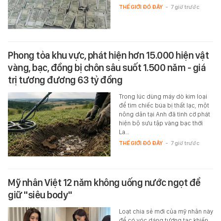
THẾ GIỚI ĐÓ ĐÂY
-
7 giờ trước
Phong tỏa khu vực, phát hiện hơn 15.000 hiện vật
vàng, bạc, đồng bị chôn sâu suốt 1.500 năm - giá
trị tương đương 63 tỷ đồng
Trong lúc dùng máy dò kim loại
để tìm chiếc búa bị thất lạc, một
nông dân tại Anh đã tình cờ phát
hiện bộ sưu tập vàng bạc thời
La…
THẾ GIỚI ĐÓ ĐÂY
-
7 giờ trước
Mỹ nhân Việt 12 năm không uống nước ngọt để
giữ "siêu body"
Loạt chia sẻ mới của mỹ nhân này
để có vóc dáng tượng tạc khiến