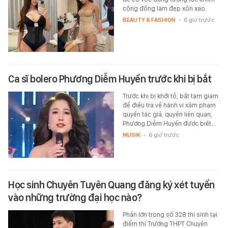
cộng đồng làm đẹp xôn xao.
BEAUTY & FASHION
-
6 giờ trước
Ca sĩ bolero Phương Diễm Huyền trước khi bị bắt
Trước khi bị khởi tố, bắt tạm giam
để điều tra về hành vi xâm phạm
quyền tác giả, quyền liên quan,
Phương Diễm Huyền được biết…
MUSIK
-
6 giờ trước
Học sinh Chuyên Tuyên Quang đăng ký xét tuyển
vào những trường đại học nào?
Phần lớn trong số 328 thí sinh tại
điểm thi Trường THPT Chuyên