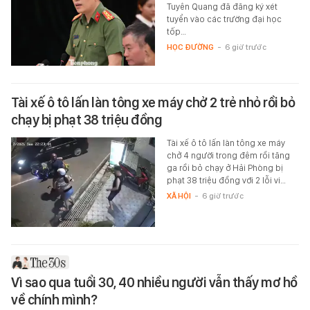
Tuyên Quang đã đăng ký xét
tuyển vào các trường đại học
tốp…
HỌC ĐƯỜNG
-
6 giờ trước
Tài xế ô tô lấn làn tông xe máy chở 2 trẻ nhỏ rồi bỏ
chạy bị phạt 38 triệu đồng
Tài xế ô tô lấn làn tông xe máy
chở 4 người trong đêm rồi tăng
ga rồi bỏ chạy ở Hải Phòng bị
phạt 38 triệu đồng với 2 lỗi vi…
XÃ HỘI
-
6 giờ trước
Vì sao qua tuổi 30, 40 nhiều người vẫn thấy mơ hồ
về chính mình?