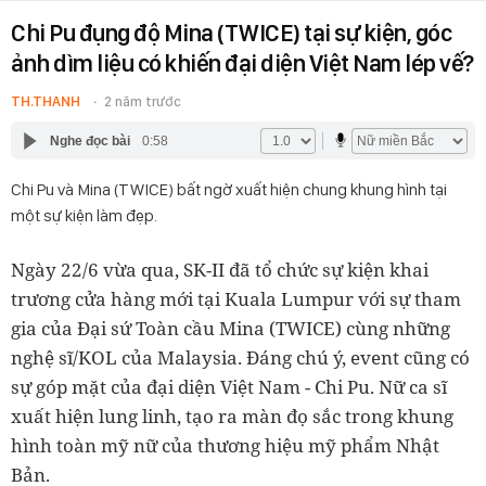
Chi Pu đụng độ Mina (TWICE) tại sự kiện, góc
ảnh dìm liệu có khiến đại diện Việt Nam lép vế?
TH.THANH
2 năm trước
Nghe đọc bài
0:58
Chi Pu và Mina (TWICE) bất ngờ xuất hiện chung khung hình tại
một sự kiện làm đẹp.
Ngày 22/6 vừa qua, SK-II đã tổ chức sự kiện khai
trương cửa hàng mới tại Kuala Lumpur với sự tham
gia của Đại sứ Toàn cầu Mina (TWICE) cùng những
nghệ sĩ/KOL của Malaysia. Đáng chú ý, event cũng có
sự góp mặt của đại diện Việt Nam - Chi Pu. Nữ ca sĩ
xuất hiện lung linh, tạo ra màn đọ sắc trong khung
hình toàn mỹ nữ của thương hiệu mỹ phẩm Nhật
Bản.