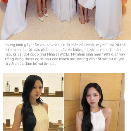
Khung hình gây "sốc visual" với sự xuất hiện của nhiều mỹ nữ. Chi Pu thể
hiện mình là một cực phẩm nhan sắc khi không hề kém cạnh mỹ nhân
nào, kể cả idol Kpop như Mina (TWICE). Mỹ nhân sinh năm 1993 diện váy
trắng đúng dress code như các khách mời nhưng vẫn nổi bật sự quyến
rũ với chiếc đầm hở vai ôm sát.