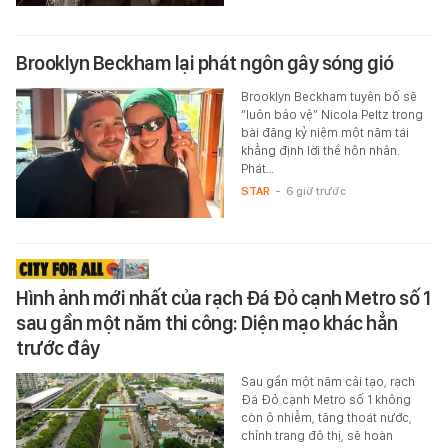
Brooklyn Beckham lại phát ngôn gây sóng gió
Brooklyn Beckham tuyên bố sẽ
“luôn bảo vệ” Nicola Peltz trong
bài đăng kỷ niệm một năm tái
khẳng định lời thề hôn nhân.
Phát…
STAR
-
6 giờ trước
Hình ảnh mới nhất của rạch Đá Đỏ cạnh Metro số 1
sau gần một năm thi công: Diện mạo khác hẳn
trước đây
Sau gần một năm cải tạo, rạch
Đá Đỏ cạnh Metro số 1 không
còn ô nhiễm, tăng thoát nước,
chỉnh trang đô thị, sẽ hoàn