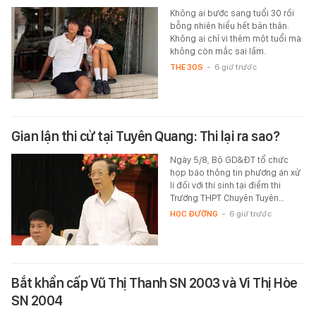
Không ai bước sang tuổi 30 rồi
bỗng nhiên hiểu hết bản thân.
Không ai chỉ vì thêm một tuổi mà
không còn mắc sai lầm.
THE 30S
-
6 giờ trước
Gian lận thi cử tại Tuyên Quang: Thi lại ra sao?
Ngày 5/8, Bộ GD&ĐT tổ chức
họp báo thông tin phương án xử
lí đối với thí sinh tại điểm thi
Trường THPT Chuyên Tuyên…
HỌC ĐƯỜNG
-
6 giờ trước
Bắt khẩn cấp Vũ Thị Thanh SN 2003 và Vi Thị Hòe
SN 2004