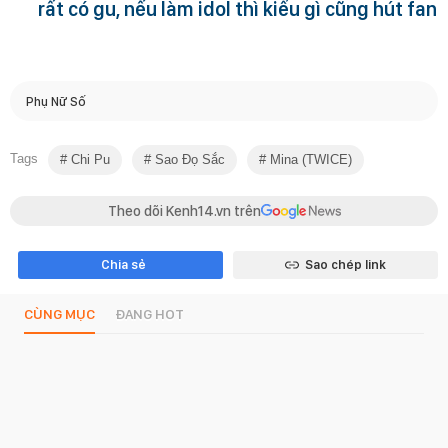
rất có gu, nếu làm idol thì kiểu gì cũng hút fan
Phụ Nữ Số
Tags
Chi Pu
Sao Đọ Sắc
Mina (TWICE)
Theo dõi Kenh14.vn trên
Chia sẻ
Sao chép link
CÙNG MỤC
ĐANG HOT