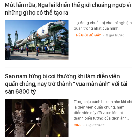
Một lần nữa, Nga lại khiến thế giới choáng ngợp vì
những gì họ có thể tạo ra
Họ đang chuẩn bị cho thí nghiệm
quan trọng nhất của mình.
THẾ GIỚI ĐÓ ĐÂY
-
6 giờ trước
Sao nam từng bị coi thường khi làm diễn viên
quần chúng, nay trở thành "vua màn ảnh" với tài
sản 6800 tỷ
Từng chịu cảnh bị xem nhẹ khi chỉ
là diễn viên quần chúng, nam
diễn viên này đã vươn lên trở
thành biểu tượng của điện ảnh…
CINE
-
6 giờ trước