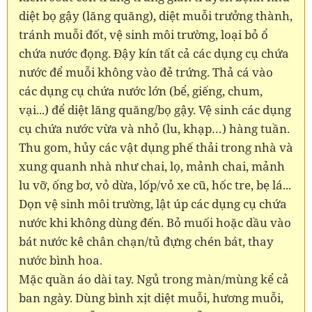
diệt bọ gậy (lăng quăng), diệt muỗi trưởng thành,
tránh muỗi đốt, vệ sinh môi trường, loại bỏ ổ
chứa nước đọng. Đậy kín tất cả các dụng cụ chứa
nước để muỗi không vào đẻ trứng. Thả cá vào
các dụng cụ chứa nước lớn (bể, giếng, chum,
vại...) để diệt lăng quăng/bọ gậy. Vệ sinh các dụng
cụ chứa nước vừa và nhỏ (lu, khạp…) hàng tuần.
Thu gom, hủy các vật dụng phế thải trong nhà và
xung quanh nhà như chai, lọ, mảnh chai, mảnh
lu vỡ, ống bơ, vỏ dừa, lốp/vỏ xe cũ, hốc tre, bẹ lá...
Dọn vệ sinh môi trường, lật úp các dụng cụ chứa
nước khi không dùng đến. Bỏ muối hoặc dầu vào
bát nước kê chân chạn/tủ đựng chén bát, thay
nước bình hoa.
Mặc quần áo dài tay. Ngủ trong màn/mùng kể cả
ban ngày. Dùng bình xịt diệt muỗi, hương muỗi,