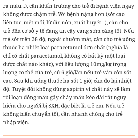
ra máu...), cần khẩn trương cho trẻ đi bệnh viện ngay
không được chậm trễ. Với bệnh nặng hơn (sốt cao
liên tục, mệt mỏi, lừ đừ, nôn, xuất huyết...), cần cho
trẻ đến cơ sở y tế đáng tin cậy càng sớm càng tốt. Nếu
trẻ sốt trên 38 độ, ngoài chườm mát, cần cho trẻ uống
thuốc hạ nhiệt loại paracetamol đơn chất (nghĩa là
chỉ có chất paracetamol, không có bất kỳ một loại
dược chất nào khác), với liều lượng 10mg/kg trọng
lượng cơ thể của trẻ, cứ 6 giờ/lần nếu trẻ vẫn còn sốt
cao. Sau khi uống thuốc hạ sốt 1 giờ, cần đo lại nhiệt
độ. Tuyệt đối không dùng aspirin vì chất này sẽ làm
rối loạn đông máu gây chảy máu kéo dài rất nguy
hiểm cho người bị SXH, đặc biệt là trẻ em. Nếu trẻ
không biến chuyển tốt, cần nhanh chóng cho trẻ
nhập viện.