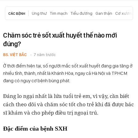
Ung thư
Tim mạch
Tiểu đường
Gan thận
Cơ xương k
CÁC BỆNH
Chăm sóc trẻ sốt xuất huyết thế nào mới
đúng?
BS. VIỆT BẮC
7 năm trước
Ở thời điểm hiện tại, số người mắc sốt xuất huyết đang gia tăng ở
nhiều tỉnh, thành, nhất là Khánh Hòa, ngay cả Hà Nội và TP.HCM
đang có nguy cơ bệnh bùng phát.
Đáng lo ngại nhất là lứa tuổi trẻ em, vì vậy, cần biết
cách theo dõi và chăm sóc tốt cho trẻ khi đã được bác
sĩ khám và cho phép điều trị ngoại trú.
Đặc điểm của bệnh SXH