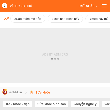
VỀ TRANG CHỦ
MỚI NHẤT
MỚI NHẤT
#Sắp mâm mở bếp
#Mùa nào bệnh nấy
#mẹo hay thử
Xem thêm
Sức khỏe
Trẻ - Khỏe - đẹp
Sức khỏe sinh sản
Chuyện nghề y
Vac