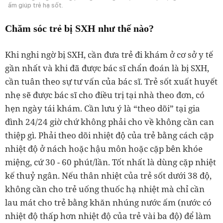
ấm giúp trẻ hạ sốt.
Chăm sóc trẻ bị SXH như thế nào?
Khi nghi ngờ bị SXH, cần đưa trẻ đi khám ở cơ sở y tế
gần nhất và khi đã được bác sĩ chẩn đoán là bị SXH,
cần tuân theo sự tư vấn của bác sĩ. Trẻ sốt xuất huyết
nhẹ sẽ được bác sĩ cho điều trị tại nhà theo đơn, có
hẹn ngày tái khám. Cần lưu ý là “theo dõi” tại gia
đình 24/24 giờ chứ không phải cho về không cần can
thiệp gì. Phải theo dõi nhiệt độ của trẻ bằng cách cặp
nhiệt độ ở nách hoặc hậu môn hoặc cặp bên khóe
miệng, cứ 30 - 60 phút/lần. Tốt nhất là dùng cặp nhiệt
kế thuỷ ngân. Nếu thân nhiệt của trẻ sốt dưới 38 độ,
không cần cho trẻ uống thuốc hạ nhiệt mà chỉ cần
lau mát cho trẻ bằng khăn nhúng nước ấm (nước có
nhiệt độ thấp hơn nhiệt độ của trẻ vài ba độ) để làm