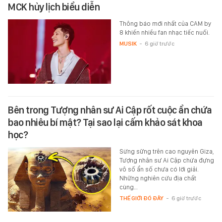
MCK hủy lịch biểu diễn
Thông báo mới nhất của CAM by
8 khiến nhiều fan nhạc tiếc nuối.
MUSIK
-
6 giờ trước
Bên trong Tượng nhân sư Ai Cập rốt cuộc ẩn chứa
bao nhiêu bí mật? Tại sao lại cấm khảo sát khoa
học?
Sừng sững trên cao nguyên Giza,
Tượng nhân sư Ai Cập chứa đựng
vô số ẩn số chưa có lời giải.
Những nghiên cứu địa chất
cùng…
THẾ GIỚI ĐÓ ĐÂY
-
6 giờ trước