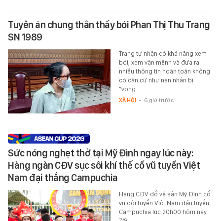
Tuyên án chung thân thầy bói Phan Thị Thu Trang
SN 1989
Trang tự nhận có khả năng xem
bói, xem vận mệnh và đưa ra
nhiều thông tin hoàn toàn không
có căn cứ như nạn nhân bị
“vong…
XÃ HỘI
-
6 giờ trước
Sức nóng nghẹt thở tại Mỹ Đình ngay lúc này:
Hàng ngàn CĐV sục sôi khí thế cổ vũ tuyển Việt
Nam đại thắng Campuchia
Hàng CĐV đổ về sân Mỹ Đình cổ
vũ đội tuyển Việt Nam đấu tuyển
Campuchia lúc 20h00 hôm nay
7/8.