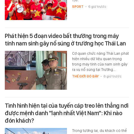
SPORT
-
6 giờ trước
Phát hiện 5 đoạn video bất thường trong máy
tính nam sinh gây nổ súng ở trường học Thái Lan
Cơ quan chức năng Thái Lan phát
hiện nhiều dữ liệu quan trọng
trong máy tính của nam sinh gây
ra vụ nổ súng tại Trường…
THẾ GIỚI ĐÓ ĐÂY
-
6 giờ trước
Tình hình hiện tại của tuyến cáp treo lên thẳng nơi
được mệnh danh "lạnh nhất Việt Nam": Khi nào
đón khách?
Trong tương lai, du khách có thể