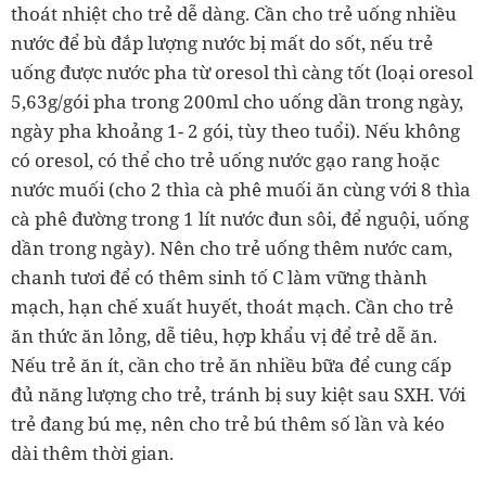
thoát nhiệt cho trẻ dễ dàng. Cần cho trẻ uống nhiều
nước để bù đắp lượng nước bị mất do sốt, nếu trẻ
uống được nước pha từ oresol thì càng tốt (loại oresol
5,63g/gói pha trong 200ml cho uống dần trong ngày,
ngày pha khoảng 1- 2 gói, tùy theo tuổi). Nếu không
có oresol, có thể cho trẻ uống nước gạo rang hoặc
nước muối (cho 2 thìa cà phê muối ăn cùng với 8 thìa
cà phê đường trong 1 lít nước đun sôi, để nguội, uống
dần trong ngày). Nên cho trẻ uống thêm nước cam,
chanh tươi để có thêm sinh tố C làm vững thành
mạch, hạn chế xuất huyết, thoát mạch. Cần cho trẻ
ăn thức ăn lỏng, dễ tiêu, hợp khẩu vị để trẻ dễ ăn.
Nếu trẻ ăn ít, cần cho trẻ ăn nhiều bữa để cung cấp
đủ năng lượng cho trẻ, tránh bị suy kiệt sau SXH. Với
trẻ đang bú mẹ, nên cho trẻ bú thêm số lần và kéo
dài thêm thời gian.