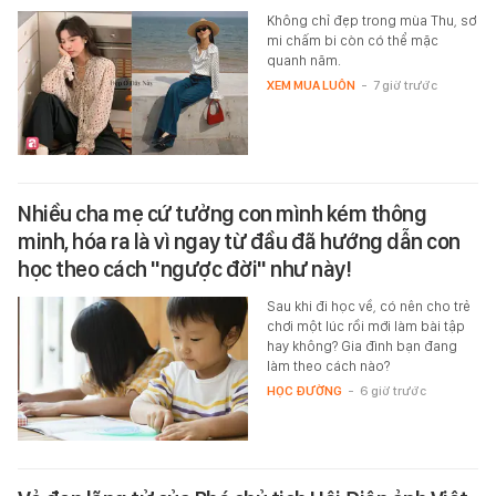
Không chỉ đẹp trong mùa Thu, sơ
mi chấm bi còn có thể mặc
quanh năm.
XEM MUA LUÔN
-
7 giờ trước
Nhiều cha mẹ cứ tưởng con mình kém thông
minh, hóa ra là vì ngay từ đầu đã hướng dẫn con
học theo cách "ngược đời" như này!
Sau khi đi học về, có nên cho trẻ
chơi một lúc rồi mới làm bài tập
hay không? Gia đình bạn đang
làm theo cách nào?
HỌC ĐƯỜNG
-
6 giờ trước