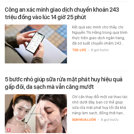
Công an xác minh giao dịch chuyển khoản 243
triệu đồng vào lúc 14 giờ 25 phút
Kết quả xác minh cho thấy, chị
Nguyễn Thị Hằng trong quá trình
thực hiện giao dịch ngân hàng,
đã sơ suất chuyển nhầm 243…
TEK-LIFE
-
6 giờ trước
5 bước nhỏ giúp sữa rửa mặt phát huy hiệu quả
gấp đôi, da sạch mà vẫn căng mướt
Chỉ cần thay đổi một vài thao tác
nhỏ dưới đây, bạn có thể giúp
sữa rửa mặt phát huy tối đa khả
năng làm sạch, đồng thời hạn…
XEM MUA LUÔN
-
6 giờ trước