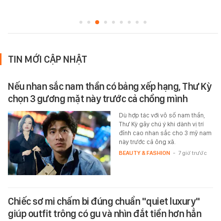
TIN MỚI CẬP NHẬT
Nếu nhan sắc nam thần có bảng xếp hạng, Thư Kỳ
chọn 3 gương mặt này trước cả chồng mình
Dù hợp tác với vô số nam thần,
Thư Kỳ gây chú ý khi dành vị trí
đỉnh cao nhan sắc cho 3 mỹ nam
này trước cả ông xã.
BEAUTY & FASHION
-
7 giờ trước
Chiếc sơ mi chấm bi đúng chuẩn "quiet luxury"
giúp outfit trông có gu và nhìn đắt tiền hơn hẳn