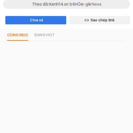
Theo dõi Kenh14.vn trên
Chia sẻ
Sao chép link
CÙNG MỤC
ĐANG HOT