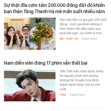
Sự thật đĩa cơm tấm 200.000 đồng đắt đỏ khiến
bạn thân Tăng Thanh Hà mê mẩn suốt nhiều năm
Đĩa cơm tấm có giá gần 200.000
đồng - mức giá khiến không ít
thực khách lần đầu nghe qua
phải bất ngờ - lại chính là một…
ĂN - CHƠI - ĐI
-
6 giờ trước
Nam diễn viên đóng 17 phim vẫn thất bại
Trần Triết Viễn nhận được nhiều
tài nguyên phim ảnh nhưng
không thể chuyển hóa được
thành danh tiếng. Anh bị chê
cười…
CINE
-
6 giờ trước