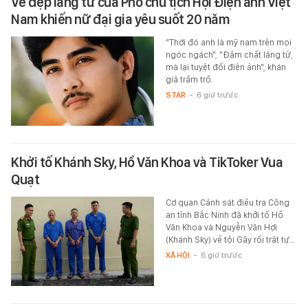
Vẻ đẹp lãng tử của Phó chủ tịch Hội Điện ảnh Việt
Nam khiến nữ đại gia yêu suốt 20 năm
"Thời đó anh là mỹ nam trên mọi
ngóc ngách", "Đậm chất lãng tử,
mà lại tuyệt đối điện ảnh", khán
giả trầm trồ.
STAR
-
6 giờ trước
Khởi tố Khánh Sky, Hồ Văn Khoa và TikToker Vua
Quạt
Cơ quan Cảnh sát điều tra Công
an tỉnh Bắc Ninh đã khởi tố Hồ
Văn Khoa và Nguyễn Văn Hợi
(Khánh Sky) về tội Gây rối trật tự…
XÃ HỘI
-
6 giờ trước