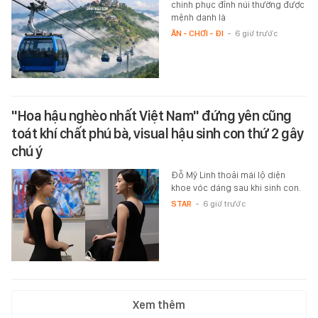
chinh phục đỉnh núi thường được
mệnh danh là
ĂN - CHƠI - ĐI
-
6 giờ trước
"Hoa hậu nghèo nhất Việt Nam" đứng yên cũng
toát khí chất phú bà, visual hậu sinh con thứ 2 gây
chú ý
Đỗ Mỹ Linh thoải mái lộ diện
khoe vóc dáng sau khi sinh con.
STAR
-
6 giờ trước
Xem thêm