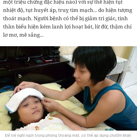
một triệu chứng đặc hiệu nào) với sự thể hiện tụt
nhiệt độ, tụt huyết áp, truỵ tim mạch... do hiện tượng
thoát mạch. Người bệnh có thể bị giảm tri giác, tinh
thần biểu hiện kém lanh lợi hoạt bát, lừ đừ, thậm chí
lơ mơ, mê sảng...
Để trẻ nghỉ ngơi trong phòng thoáng mát, có thể áp dụng chườm khăn