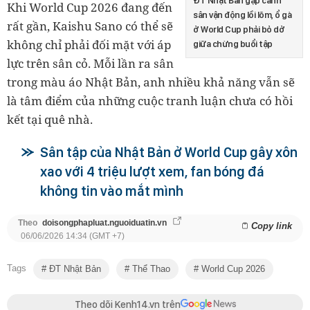
ĐT Nhật Bản gặp cảnh
Khi World Cup 2026 đang đến
sân vận động lồi lõm, ổ gà
rất gần, Kaishu Sano có thể sẽ
ở World Cup phải bỏ dở
không chỉ phải đối mặt với áp
giữa chừng buổi tập
lực trên sân cỏ. Mỗi lần ra sân
trong màu áo Nhật Bản, anh nhiều khả năng vẫn sẽ
là tâm điểm của những cuộc tranh luận chưa có hồi
kết tại quê nhà.
Sân tập của Nhật Bản ở World Cup gây xôn
xao với 4 triệu lượt xem, fan bóng đá
không tin vào mắt mình
Theo
doisongphapluat.nguoiduatin.vn
Copy link
06/06/2026 14:34 (GMT +7)
Tags
ĐT Nhật Bản
Thể Thao
World Cup 2026
Theo dõi Kenh14.vn trên