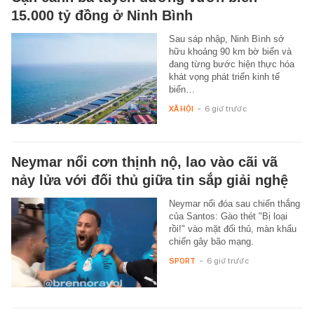
15.000 tỷ đồng ở Ninh Bình
Sau sáp nhập, Ninh Bình sở
hữu khoảng 90 km bờ biển và
đang từng bước hiện thực hóa
khát vọng phát triển kinh tế
biển…
XÃ HỘI
-
6 giờ trước
Neymar nổi cơn thịnh nộ, lao vào cãi vã
nảy lửa với đối thủ giữa tin sắp giải nghệ
Neymar nổi đóa sau chiến thắng
của Santos: Gào thét "Bị loại
rồi!" vào mặt đối thủ, màn khẩu
chiến gây bão mạng.
SPORT
-
6 giờ trước