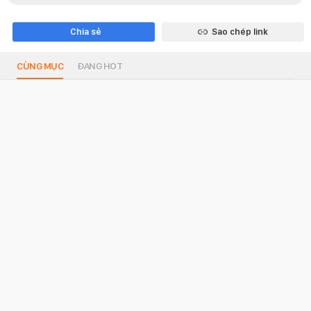
Chia sẻ
Sao chép link
CÙNG MỤC
ĐANG HOT