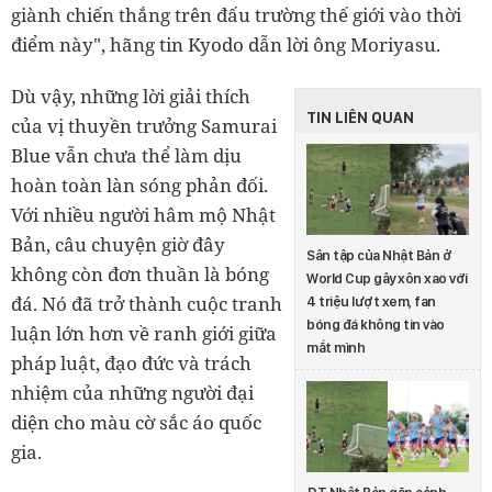
giành chiến thắng trên đấu trường thế giới vào thời
điểm này", hãng tin Kyodo dẫn lời ông Moriyasu.
Dù vậy, những lời giải thích
TIN LIÊN QUAN
của vị thuyền trưởng Samurai
Blue vẫn chưa thể làm dịu
hoàn toàn làn sóng phản đối.
Với nhiều người hâm mộ Nhật
Bản, câu chuyện giờ đây
Sân tập của Nhật Bản ở
không còn đơn thuần là bóng
World Cup gây xôn xao với
đá. Nó đã trở thành cuộc tranh
4 triệu lượt xem, fan
bóng đá không tin vào
luận lớn hơn về ranh giới giữa
mắt mình
pháp luật, đạo đức và trách
nhiệm của những người đại
diện cho màu cờ sắc áo quốc
gia.