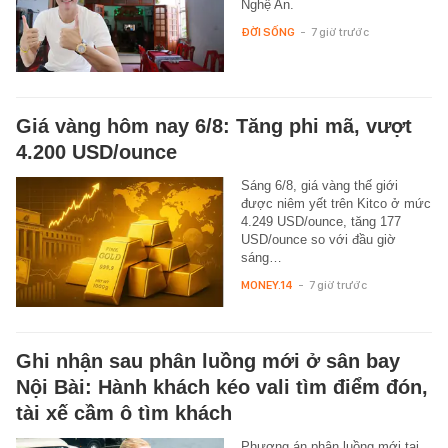
Nghệ An.
ĐỜI SỐNG
-
7 giờ trước
Giá vàng hôm nay 6/8: Tăng phi mã, vượt
4.200 USD/ounce
Sáng 6/8, giá vàng thế giới
được niêm yết trên Kitco ở mức
4.249 USD/ounce, tăng 177
USD/ounce so với đầu giờ
sáng…
MONEY.14
-
7 giờ trước
Ghi nhận sau phân luồng mới ở sân bay
Nội Bài: Hành khách kéo vali tìm điểm đón,
tài xế cầm ô tìm khách
Phương án phân luồng mới tại