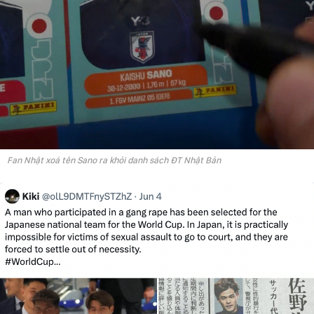
Fan Nhật xoá tên Sano ra khỏi danh sách ĐT Nhật Bản