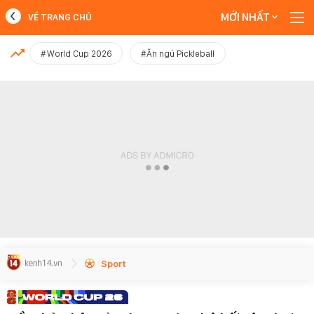
MỚI NHẤT
VỀ TRANG CHỦ
MỚI NHẤT
#World Cup 2026
#Ăn ngủ Pickleball
Xem thêm
Sport