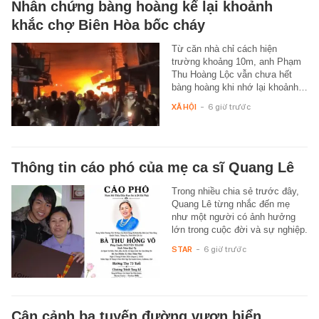
Nhân chứng bàng hoàng kể lại khoảnh
khắc chợ Biên Hòa bốc cháy
Từ căn nhà chỉ cách hiện
trường khoảng 10m, anh Phạm
Thu Hoàng Lộc vẫn chưa hết
bàng hoàng khi nhớ lại khoảnh…
XÃ HỘI
-
6 giờ trước
Thông tin cáo phó của mẹ ca sĩ Quang Lê
Trong nhiều chia sẻ trước đây,
Quang Lê từng nhắc đến mẹ
như một người có ảnh hưởng
lớn trong cuộc đời và sự nghiệp.
STAR
-
6 giờ trước
Cận cảnh ba tuyến đường vươn biển