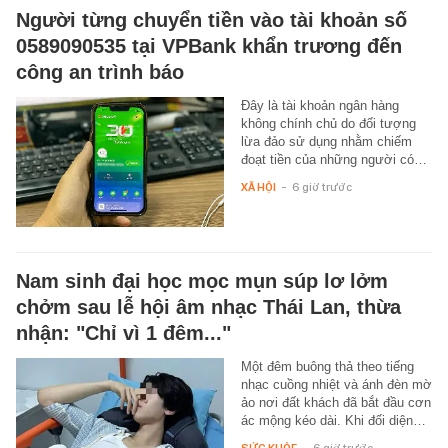
Người từng chuyển tiền vào tài khoản số
0589090535 tại VPBank khẩn trương đến
công an trình báo
Đây là tài khoản ngân hàng
không chính chủ do đối tượng
lừa đảo sử dụng nhằm chiếm
đoạt tiền của những người có…
XÃ HỘI
-
6 giờ trước
Nam sinh đại học mọc mụn súp lơ lởm
chởm sau lễ hội âm nhạc Thái Lan, thừa
nhận: "Chỉ vì 1 đêm..."
Một đêm buông thả theo tiếng
nhạc cuồng nhiệt và ánh đèn mờ
ảo nơi đất khách đã bắt đầu cơn
ác mộng kéo dài. Khi đối diện…