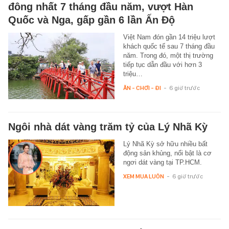
đông nhất 7 tháng đầu năm, vượt Hàn
Quốc và Nga, gấp gần 6 lần Ấn Độ
Việt Nam đón gần 14 triệu lượt
khách quốc tế sau 7 tháng đầu
năm. Trong đó, một thị trường
tiếp tục dẫn đầu với hơn 3
triệu…
ĂN - CHƠI - ĐI
-
6 giờ trước
Ngôi nhà dát vàng trăm tỷ của Lý Nhã Kỳ
Lý Nhã Kỳ sở hữu nhiều bất
động sản khủng, nổi bật là cơ
ngơi dát vàng tại TP.HCM.
XEM MUA LUÔN
-
6 giờ trước