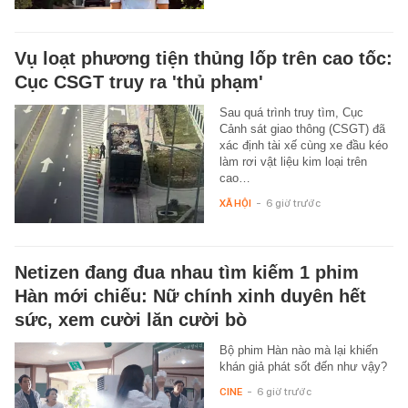
Vụ loạt phương tiện thủng lốp trên cao tốc:
Cục CSGT truy ra 'thủ phạm'
Sau quá trình truy tìm, Cục
Cảnh sát giao thông (CSGT) đã
xác định tài xế cùng xe đầu kéo
làm rơi vật liệu kim loại trên
cao…
XÃ HỘI
-
6 giờ trước
Netizen đang đua nhau tìm kiếm 1 phim
Hàn mới chiếu: Nữ chính xinh duyên hết
sức, xem cười lăn cười bò
Bộ phim Hàn nào mà lại khiến
khán giả phát sốt đến như vậy?
CINE
-
6 giờ trước