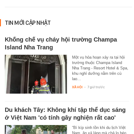
TIN MỚI CẬP NHẬT
Khống chế vụ cháy hội trường Champa
Island Nha Trang
Một vụ hỏa hoạn xảy ra tại hội
trường thuộc Champa Island
Nha Trang - Resort Hotel & Spa,
khu nghỉ dưỡng nằm trên cù
lao…
XÃ HỘI
-
7 giờ trước
Du khách Tây: Không khí tập thể dục sáng
ở Việt Nam 'có tính gây nghiện rất cao'
“Bí kíp sinh tồn khi du lịch Việt
Nam, ăn xả láng mà chả lo béo