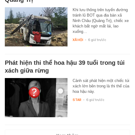
Khi lưu thông trên tuyến đường
tránh lũ BOT qua địa bàn xã
Ninh Châu (Quảng Trị), chiếc xe
khách bất ngờ mất lái, lao
xuống…
XÃ HỘI
-
6 giờ trước
Phát hiện thi thể hoa hậu 39 tuổi trong túi
xách giữa rừng
Cảnh sát phát hiện một chiếc túi
xách lớn bên trong là thi thể của
hoa hậu này.
STAR
-
6 giờ trước