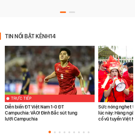
TIN NỔI BẬT KÊNH14
TRỰC TIẾP
Diễn biến ĐT Việt Nam 1-0 ĐT
Sức nóng nghẹt th
Campuchia: VÀO! Đình Bắc sút tung
lúc này: Hàng ngà
lưới Campuchia
cổ vũ tuyển Việt