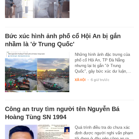
Bức xúc hình ảnh phố cổ Hội An bị gắn
nhầm là 'ở Trung Quốc'
Những hình ảnh đặc trưng của
phố cổ Hội An, TP Đà Nẵng
nhưng lại bị gắn "ở Trung
Quốc", gây bức xúc dư luận,…
XÃ HỘI
-
6 giờ trước
Công an truy tìm người tên Nguyễn Bá
Hoàng Tùng SN 1994
Quá trình điều tra do chưa xác
định được người nghi vấn phạm
tội đang ở đâu nên công an ra