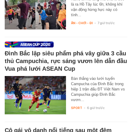
là ra Hồ Tây lúc 6h; không khí
vận động hừng hực này có
tính…
ĂN - CHƠI - ĐI
-
7 giờ trước
Đình Bắc lập siêu phẩm phá vây giữa 3 cầu
thủ Campuchia, rực sáng vươn lên dẫn đầu
Vua phá lưới ASEAN Cup
Bàn thắng vào lưới tuyển
Campucha của Đình Bắc trong
hiệp 1 trận đấu ĐT Việt Nam vs
Campuchia giúp Đình Bắc
vươn…
SPORT
-
6 giờ trước
Cô gái vô danh nổi tiếng sau một đêm