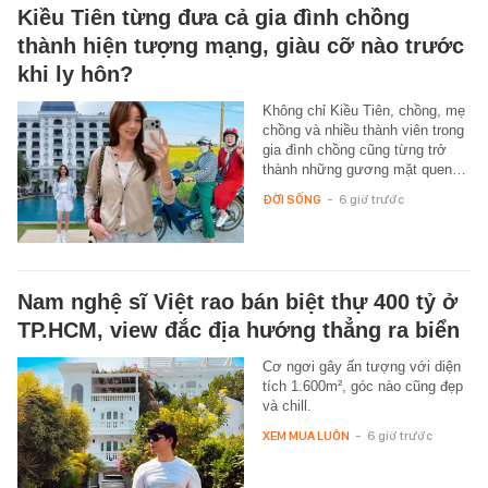
Kiều Tiên từng đưa cả gia đình chồng
thành hiện tượng mạng, giàu cỡ nào trước
khi ly hôn?
Không chỉ Kiều Tiên, chồng, mẹ
chồng và nhiều thành viên trong
gia đình chồng cũng từng trở
thành những gương mặt quen…
ĐỜI SỐNG
-
6 giờ trước
Nam nghệ sĩ Việt rao bán biệt thự 400 tỷ ở
TP.HCM, view đắc địa hướng thẳng ra biển
Cơ ngơi gây ấn tượng với diện
tích 1.600m², góc nào cũng đẹp
và chill.
XEM MUA LUÔN
-
6 giờ trước