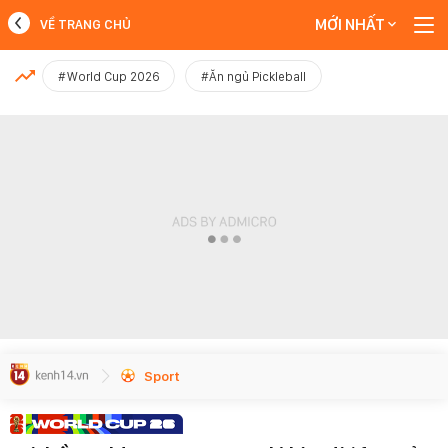
MỚI NHẤT
VỀ TRANG CHỦ
MỚI NHẤT
#World Cup 2026
#Ăn ngủ Pickleball
Xem thêm
Sport