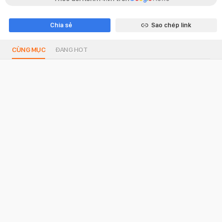
Chia sẻ
Sao chép link
CÙNG MỤC
ĐANG HOT