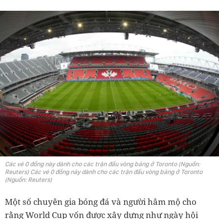
Các vé 0 đồng này dành cho các trận đấu vòng bảng ở Toronto (Nguồn:
Reuters) Các vé 0 đồng này dành cho các trận đấu vòng bảng ở Toronto
(Nguồn: Reuters)
Một số chuyên gia bóng đá và người hâm mộ cho
rằng World Cup vốn được xây dựng như ngày hội