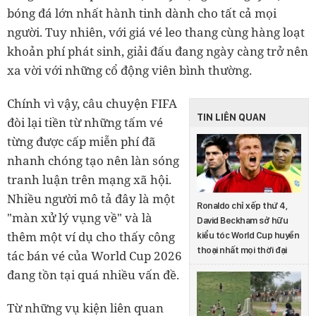
bóng đá lớn nhất hành tinh dành cho tất cả mọi
người. Tuy nhiên, với giá vé leo thang cùng hàng loạt
khoản phí phát sinh, giải đấu đang ngày càng trở nên
xa vời với những cổ động viên bình thường.
Chính vì vậy, câu chuyện FIFA
TIN LIÊN QUAN
đòi lại tiền từ những tấm vé
từng được cấp miễn phí đã
nhanh chóng tạo nên làn sóng
tranh luận trên mạng xã hội.
Nhiều người mô tả đây là một
Ronaldo chỉ xếp thứ 4,
"màn xử lý vụng về" và là
David Beckham sở hữu
thêm một ví dụ cho thấy công
kiểu tóc World Cup huyền
thoại nhất mọi thời đại
tác bán vé của World Cup 2026
đang tồn tại quá nhiều vấn đề.
Từ những vụ kiện liên quan