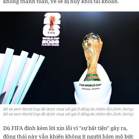
không thanh toán, vé sẽ bị hủy khỏi tài khoản.
60 vé xem World Cup đã được mua với giá 0 đồng do nhầm lẫn (Ảnh: Getty)
60 vé xem World Cup đã được mua với giá 0 đồng do nhầm lẫn (Ảnh: Getty)
Dù FIFA đính kèm lời xin lỗi vì "sự bất tiện" gây ra,
động thái này vẫn khiến không ít người hâm mộ bức