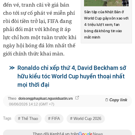
đến vé, tranh cãi về giá bán
cho tới sự cố phát vé miễn phí
Sân tập của Nhật Bản ở
World Cup gây xôn xao với
rồi đòi tiền trở lại, FIFA đang
4 triệu lượt xem, fan
phải đối mặt với không ít áp
bóng đá không tin vào
lực chỉ hơn một tuần trước khi
mắt mình
ngày hội bóng đá lớn nhất thế
giới chính thức khai màn.
Ronaldo chỉ xếp thứ 4, David Beckham sở
hữu kiểu tóc World Cup huyền thoại nhất
mọi thời đại
Theo
doisongphapluat.nguoiduatin.vn
Copy link
06/06/2026 14:12 (GMT +7)
Tags
Thể Thao
FIFA
World Cup 2026
Theo dõi Kenh14.vn trên