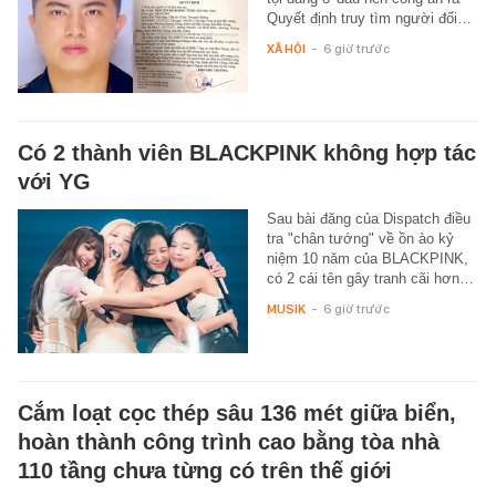
Quyết định truy tìm người đối…
XÃ HỘI
-
6 giờ trước
Có 2 thành viên BLACKPINK không hợp tác
với YG
Sau bài đăng của Dispatch điều
tra "chân tướng" về ồn ào kỷ
niệm 10 năm của BLACKPINK,
có 2 cái tên gây tranh cãi hơn…
MUSIK
-
6 giờ trước
Cắm loạt cọc thép sâu 136 mét giữa biển,
hoàn thành công trình cao bằng tòa nhà
110 tầng chưa từng có trên thế giới