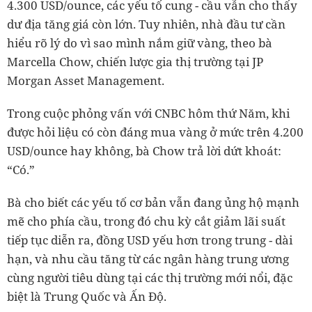
4.300 USD/ounce, các yếu tố cung - cầu vẫn cho thấy
dư địa tăng giá còn lớn. Tuy nhiên, nhà đầu tư cần
hiểu rõ lý do vì sao mình nắm giữ vàng, theo bà
Marcella Chow, chiến lược gia thị trường tại JP
Morgan Asset Management.
Trong cuộc phỏng vấn với CNBC hôm thứ Năm, khi
được hỏi liệu có còn đáng mua vàng ở mức trên 4.200
USD/ounce hay không, bà Chow trả lời dứt khoát:
“Có.”
Bà cho biết các yếu tố cơ bản vẫn đang ủng hộ mạnh
mẽ cho phía cầu, trong đó chu kỳ cắt giảm lãi suất
tiếp tục diễn ra, đồng USD yếu hơn trong trung - dài
hạn, và nhu cầu tăng từ các ngân hàng trung ương
cùng người tiêu dùng tại các thị trường mới nổi, đặc
biệt là Trung Quốc và Ấn Độ.