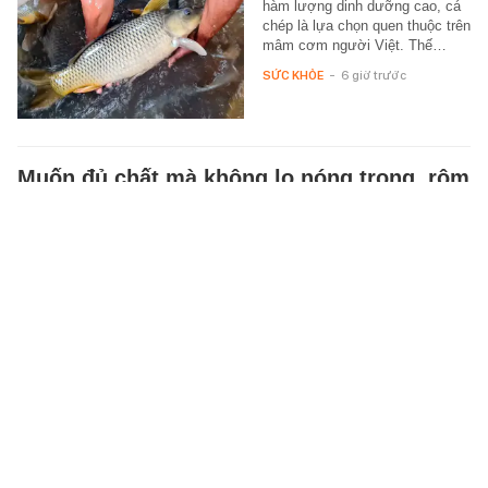
hàm lượng dinh dưỡng cao, cá
chép là lựa chọn quen thuộc trên
mâm cơm người Việt. Thế…
SỨC KHỎE
-
6 giờ trước
Muốn đủ chất mà không lo nóng trong, rôm
sảy: Hãy ưu tiên 3 thực phẩm này thay vì
ăn quá nhiều thịt gà, thịt bò
Lập thu là thời điểm nên đa dạng
nguồn đạm ưu tiên những thực
phẩm thanh mát và dễ hấp thu
hơn.
SỨC KHỎE
-
2 giờ trước
Thông tin liên quan đến định danh điện tử