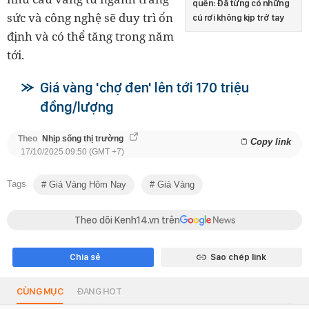
quên: Đã từng có những
sức và công nghệ sẽ duy trì ổn
cú rơi không kịp trở tay
định và có thể tăng trong năm
tới.
Giá vàng 'chợ đen' lên tới 170 triệu
đồng/lượng
Theo
Nhịp sống thị trường
Copy link
17/10/2025 09:50 (GMT +7)
Tags
Giá Vàng Hôm Nay
Giá Vàng
Theo dõi Kenh14.vn trên
Chia sẻ
Sao chép link
CÙNG MỤC
ĐANG HOT