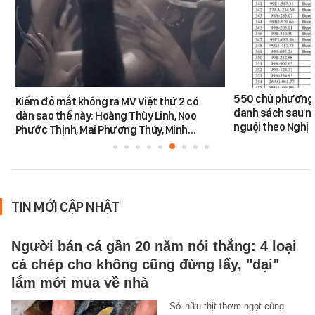
550 chủ phương 
Kiếm đỏ mắt không ra MV Việt thứ 2 có
danh sách sau n
dàn sao thế này: Hoàng Thùy Linh, Noo
nguội theo Nghị 
Phước Thịnh, Mai Phương Thúy, Minh…
TIN MỚI CẬP NHẬT
Người bán cá gần 20 năm nói thẳng: 4 loại
cá chép cho không cũng đừng lấy, "dại"
lắm mới mua về nhà
Sở hữu thịt thơm ngọt cùng