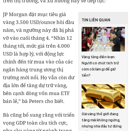
trên thị trường, và xu hướng này sẽ tiếp tục.”
JP Morgan đặt mục tiêu giá
TIN LIÊN QUAN
vàng 3.500 USD/ounce hồi đầu
năm, và ngưỡng này đã bị phá
vỡ vào cuối tháng 4. “Nhìn 12
tháng tới, mức giá trên 4.000
USD là hợp lý, với động lực
Vàng tăng điên loạn:
chính đến từ mua vào của các
Người có chút tích trữ
ngân hàng trung ương thị
còm cõi làm gì để giữ
tiền?
trường mới nổi. Họ vẫn còn dư
địa lớn để tăng dự trữ vàng,
bên cạnh dòng vốn mua ETF
bán lẻ,” bà Peters cho biết.
Bà cũng bổ sung rằng với triển
Giá vàng thế giới đang
tăng mãi không ngừng,
vọng GDP toàn cầu tích cực,
nhưng nhà đầu tư đừng
nhu cầu vàng từ ngành trang