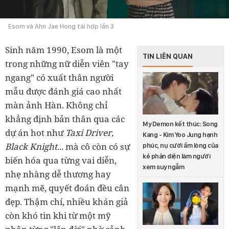
Esom và Ahn Jae Hong tái hợp lần 3
Sinh năm 1990, Esom là một
TIN LIÊN QUAN
trong những nữ diễn viên "tay
ngang" có xuất thân người
mẫu được đánh giá cao nhất
màn ảnh Hàn. Không chỉ
khẳng định bản thân qua các
My Demon kết thúc: Song
dự án hot như
Taxi Driver,
Kang - Kim Yoo Jung hạnh
Black Knight
... mà cô còn có sự
phúc, nụ cười ấm lòng của
kẻ phản diện làm người
biến hóa qua từng vai diễn,
xem suy ngẫm
nhẹ nhàng dễ thương hay
mạnh mẽ, quyết đoán đều cân
đẹp. Thậm chí, nhiều khán giả
còn khó tin khi từ một mỹ