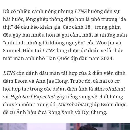
Dù có nhiều cảnh nóng nhưng
LTNS
hướng đến sự
hài hước, lồng ghép thông điệp hơn là phô trương "da
thịt" để câu kéo khán giả. Các cảnh 18+ trong phim
đều gây hài nhiều hơn là gợi cảm, nhất là những màn
"anh tình nhưng tôi không nguyện" của Woo Jin và
Samuel. Hiện tại
LTNS
đang được dự đoán sẽ là "hắc
mã" màn ảnh nhỏ Hàn Quốc dịp đầu năm 2024.
LTNS
còn đánh dấu màn tái hợp của 2 diễn viên đình
đám Esom và Ahn Jae Hong. Trước đó, cả hai có cơ
hội hợp tác trong các dự án điện ảnh là
Microhabitat
và
High Surf Expected
, gây tiếng vang về chất lượng
chuyên môn. Trong đó,
Microhabitat
giúp Esom được
đề cử Ảnh hậu ở cả Rồng Xanh và Đại Chung.