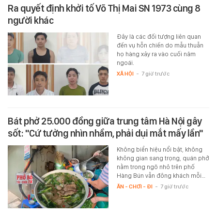
Ra quyết định khởi tố Võ Thị Mai SN 1973 cùng 8
người khác
Đây là các đối tượng liên quan
đến vụ hỗn chiến do mẫu thuẫn
họ hàng xảy ra vào cuối năm
ngoái.
XÃ HỘI
-
7 giờ trước
Bát phở 25.000 đồng giữa trung tâm Hà Nội gây
sốt: "Cứ tưởng nhìn nhầm, phải dụi mắt mấy lần"
Không biển hiệu nổi bật, không
không gian sang trọng, quán phở
nằm trong ngõ nhỏ trên phố
Hàng Bún vẫn đông khách mỗi…
ĂN - CHƠI - ĐI
-
7 giờ trước