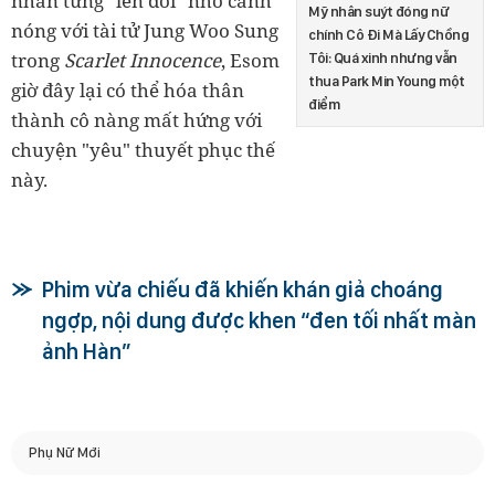
nhân từng "lên đời" nhờ cảnh
Mỹ nhân suýt đóng nữ
nóng với tài tử Jung Woo Sung
chính Cô Đi Mà Lấy Chồng
trong
Scarlet Innocence
, Esom
Tôi: Quá xinh nhưng vẫn
thua Park Min Young một
giờ đây lại có thể hóa thân
điểm
thành cô nàng mất hứng với
chuyện "yêu" thuyết phục thế
này.
Phim vừa chiếu đã khiến khán giả choáng
ngợp, nội dung được khen “đen tối nhất màn
ảnh Hàn”
Phụ Nữ Mới