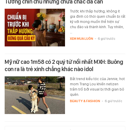
Tưởng chỉn chu nhưng chưa chắc đã cần
Trước khi thắp hương, không ít
gia đình có thói quen chuẩn bị rất
kỹ với mong muốn thể hiện sự
chu đáo và thành kính. Tuy nhiên,
…
XEM MUA LUÔN
-
6 giờ trước
Mỹ nữ cao 1m58 có 2 quý tử nổi nhất MXH: Buông
con ra là trẻ xinh chẳng khác nào idol
Bắt trend kiểu tóc của Jennie, hot
mom Trang Lou khiến netizen
trầm trồ bởi visual bị thời gian bỏ
quên.
BEAUTY & FASHION
-
6 giờ trước