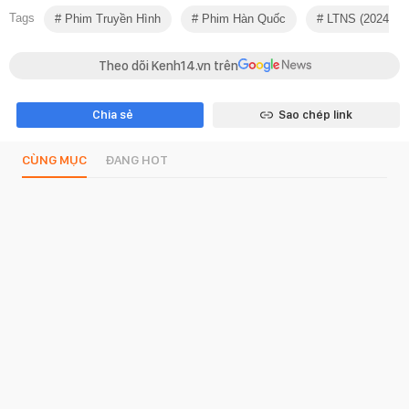
Tags
Phim Truyền Hình
Phim Hàn Quốc
LTNS (2024)
Theo dõi Kenh14.vn trên
Chia sẻ
Sao chép link
CÙNG MỤC
ĐANG HOT