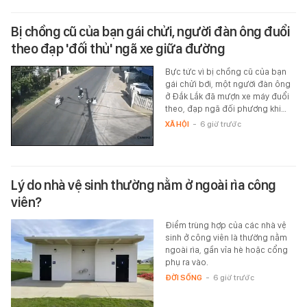
Bị chồng cũ của bạn gái chửi, người đàn ông đuổi
theo đạp 'đối thủ' ngã xe giữa đường
Bực tức vì bị chồng cũ của bạn
gái chửi bới, một người đàn ông
ở Đắk Lắk đã mượn xe máy đuổi
theo, đạp ngã đối phương khi…
XÃ HỘI
-
6 giờ trước
Lý do nhà vệ sinh thường nằm ở ngoài rìa công
viên?
Điểm trùng hợp của các nhà vệ
sinh ở công viên là thường nằm
ngoài rìa, gần vỉa hè hoặc cổng
phụ ra vào.
ĐỜI SỐNG
-
6 giờ trước