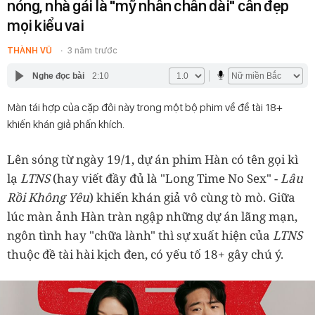
nóng, nhà gái là "mỹ nhân chân dài" cân đẹp
mọi kiểu vai
THÀNH VŨ
3 năm trước
Nghe đọc bài
2:10
Màn tái hợp của cặp đôi này trong một bộ phim về đề tài 18+
khiến khán giả phấn khích.
Lên sóng từ ngày 19/1, dự án phim Hàn có tên gọi kì
lạ
LTNS
(hay viết đầy đủ là "Long Time No Sex" -
Lâu
Rồi Không Yêu
) khiến khán giả vô cùng tò mò. Giữa
lúc màn ảnh Hàn tràn ngập những dự án lãng mạn,
ngôn tình hay "chữa lành" thì sự xuất hiện của
LTNS
thuộc đề tài hài kịch đen, có yếu tố 18+ gây chú ý.