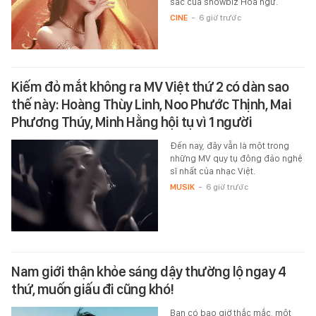
sắc của showbiz Hoa ngữ.
CINE
-
6 giờ trước
Kiếm đỏ mắt không ra MV Việt thứ 2 có dàn sao
thế này: Hoàng Thùy Linh, Noo Phước Thịnh, Mai
Phương Thúy, Minh Hằng hội tụ vì 1 người
Đến nay, đây vẫn là một trong
những MV quy tụ đông đảo nghệ
sĩ nhất của nhạc Việt.
MUSIK
-
6 giờ trước
Nam giới thận khỏe sáng dậy thường lộ ngay 4
thứ, muốn giấu đi cũng khó!
Bạn có bao giờ thắc mắc, một