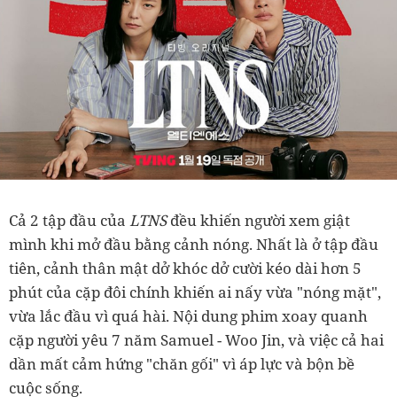
Cả 2 tập đầu của
LTNS
đều khiến người xem giật
mình khi mở đầu bằng cảnh nóng. Nhất là ở tập đầu
tiên, cảnh thân mật dở khóc dở cười kéo dài hơn 5
phút của cặp đôi chính khiến ai nấy vừa "nóng mặt",
vừa lắc đầu vì quá hài. Nội dung phim xoay quanh
cặp người yêu 7 năm Samuel - Woo Jin, và việc cả hai
dần mất cảm hứng "chăn gối" vì áp lực và bộn bề
cuộc sống.