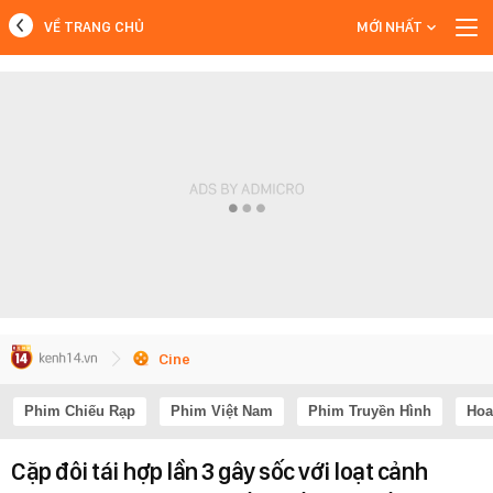
VỀ TRANG CHỦ
MỚI NHẤT
MỚI NHẤT
Xem thêm
Cine
Phim Chiếu Rạp
Phim Việt Nam
Phim Truyền Hình
Hoa
Cặp đôi tái hợp lần 3 gây sốc với loạt cảnh