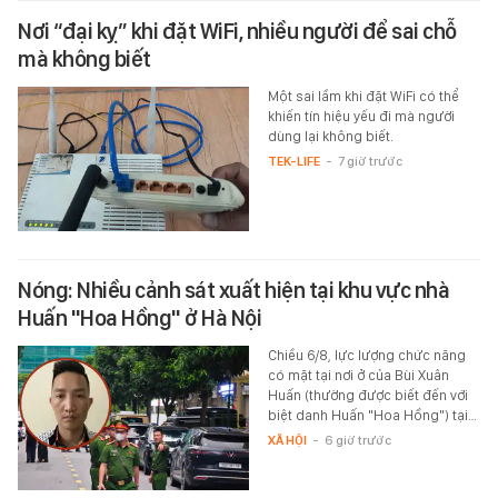
Nơi “đại kỵ” khi đặt WiFi, nhiều người để sai chỗ
mà không biết
Một sai lầm khi đặt WiFi có thể
khiến tín hiệu yếu đi mà người
dùng lại không biết.
TEK-LIFE
-
7 giờ trước
Nóng: Nhiều cảnh sát xuất hiện tại khu vực nhà
Huấn "Hoa Hồng" ở Hà Nội
Chiều 6/8, lực lượng chức năng
có mặt tại nơi ở của Bùi Xuân
Huấn (thường được biết đến với
biệt danh Huấn "Hoa Hồng") tại…
XÃ HỘI
-
6 giờ trước