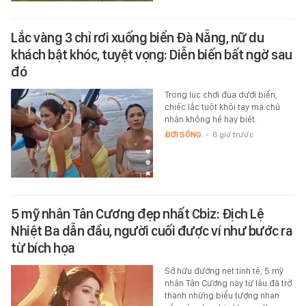
Lắc vàng 3 chỉ rơi xuống biển Đà Nẵng, nữ du
khách bật khóc, tuyệt vọng: Diễn biến bất ngờ sau
đó
Trong lúc chơi đùa dưới biển,
chiếc lắc tuột khỏi tay mà chủ
nhân không hề hay biết.
ĐỜI SỐNG
-
6 giờ trước
5 mỹ nhân Tân Cương đẹp nhất Cbiz: Địch Lệ
Nhiệt Ba dẫn đầu, người cuối được ví như bước ra
từ bích họa
Sở hữu đường nét tinh tế, 5 mỹ
nhân Tân Cương này từ lâu đã trở
thành những biểu tượng nhan