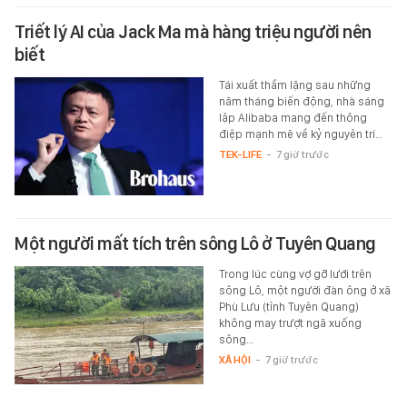
Triết lý AI của Jack Ma mà hàng triệu người nên
biết
Tái xuất thầm lặng sau những
năm tháng biến động, nhà sáng
lập Alibaba mang đến thông
điệp mạnh mẽ về kỷ nguyên trí…
TEK-LIFE
-
7 giờ trước
Một người mất tích trên sông Lô ở Tuyên Quang
Trong lúc cùng vợ gỡ lưới trên
sông Lô, một người đàn ông ở xã
Phù Lưu (tỉnh Tuyên Quang)
không may trượt ngã xuống
sông…
XÃ HỘI
-
7 giờ trước