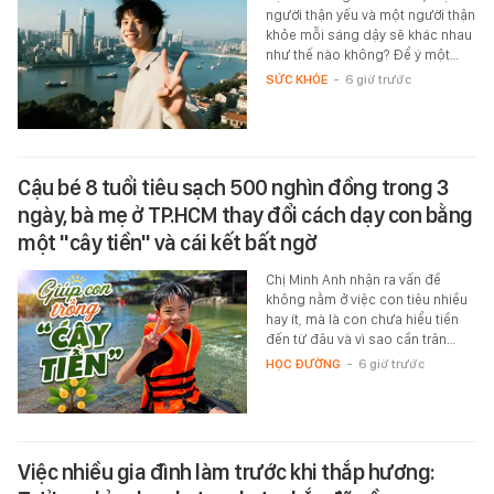
người thận yếu và một người thận
khỏe mỗi sáng dậy sẽ khác nhau
như thế nào không? Để ý một…
SỨC KHỎE
-
6 giờ trước
Cậu bé 8 tuổi tiêu sạch 500 nghìn đồng trong 3
ngày, bà mẹ ở TP.HCM thay đổi cách dạy con bằng
một "cây tiền" và cái kết bất ngờ
Chị Minh Anh nhận ra vấn đề
không nằm ở việc con tiêu nhiều
hay ít, mà là con chưa hiểu tiền
đến từ đâu và vì sao cần trân…
HỌC ĐƯỜNG
-
6 giờ trước
Việc nhiều gia đình làm trước khi thắp hương: