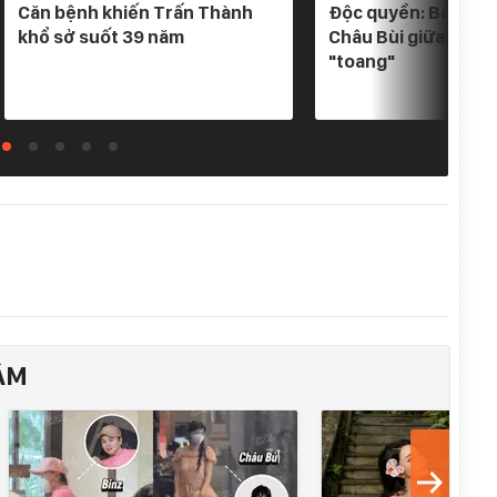
Căn bệnh khiến Trấn Thành
Độc quyền: Bắt gặp 
khổ sở suốt 39 năm
Châu Bùi giữa tin đ
"toang"
ÂM