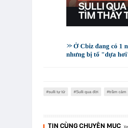
Ở Cbiz đang có 1 n
nhưng bị tố "dựa hơi"
sulli tự tử
Sulli qua đời
trầm cảm
TIN CÙNG CHUYÊN MỤC
Xe