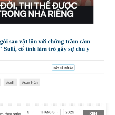
gôi sao vật lộn với chứng trầm cảm
 Sulli, cố tình làm trò gây sự chú ý
Bấm để thiết lập
sulli
sao Hàn
6
THÁNG 8
2026
XEM
m theo ngày