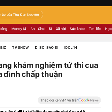
n ào của Thư Đan Nguyễn
 sống
Money.14
Ăn - Chơi - Đi
Xã hội
Sức khỏe
Tek-life
Học
BIZ
TV SHOW
ĐI SOI SAO ĐI
IDOL 14
ang khám nghiệm tử thi của
ia đình chấp thuận
Theo dõi Kenh14.vn trên
ụ việc Sulli tự tử hiện đang gây chú ý cao độ