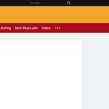
 đường
Xem Mua Luôn
Video