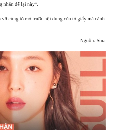
g nhắn để lại này".
ra vô cùng tò mò trước nội dung của tờ giấy mà cảnh
Nguồn: Sin
a