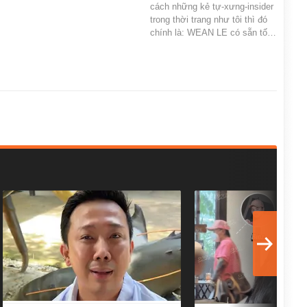
cách những kẻ tự-xưng-insider
trong thời trang như tôi thì đó
chính là: WEAN LE có sẵn tố…