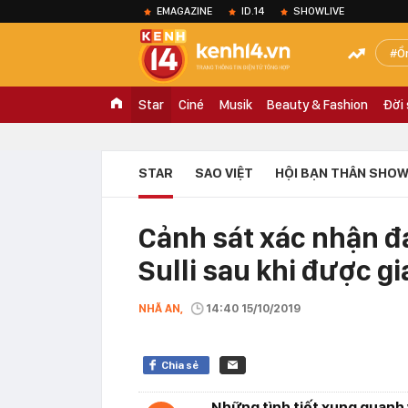
EMAGAZINE
ID.14
SHOWLIVE
Ồ
Star
Ciné
Musik
Beauty & Fashion
Đời
STAR
SAO VIỆT
HỘI BẠN THÂN SHOW
Cảnh sát xác nhận đ
Sulli sau khi được g
NHÃ AN,
14:40 15/10/2019
Chia sẻ
Những tình tiết xung quanh v