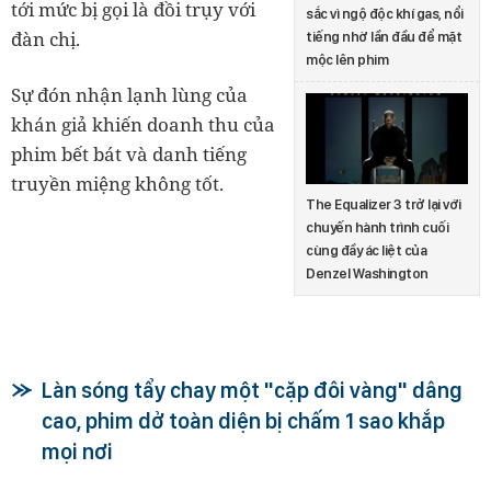
tới mức bị gọi là đồi trụy với
sắc vì ngộ độc khí gas, nổi
đàn chị.
tiếng nhờ lần đầu để mặt
mộc lên phim
Sự đón nhận lạnh lùng của
khán giả khiến doanh thu của
phim bết bát và danh tiếng
truyền miệng không tốt.
The Equalizer 3 trở lại với
chuyến hành trình cuối
cùng đầy ác liệt của
Denzel Washington
Làn sóng tẩy chay một "cặp đôi vàng" dâng
cao, phim dở toàn diện bị chấm 1 sao khắp
mọi nơi