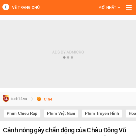
VỀ TRANG CHỦ
MỚI NHẤT
MỚI NHẤT
Xem thêm
Cine
Phim Chiếu Rạp
Phim Việt Nam
Phim Truyền Hình
Hoa
Cảnh nóng gây chấn động của Châu Đông Vũ