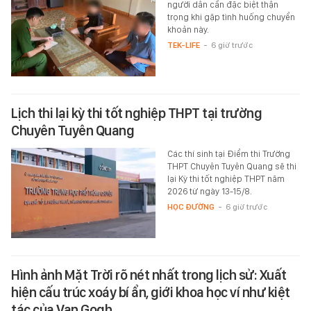
người dân cần đặc biệt thận
trọng khi gặp tình huống chuyển
khoản này.
TEK-LIFE
-
6 giờ trước
Lịch thi lại kỳ thi tốt nghiệp THPT tại trường
Chuyên Tuyên Quang
Các thí sinh tại Điểm thi Trường
THPT Chuyên Tuyên Quang sẽ thi
lại Kỳ thi tốt nghiệp THPT năm
2026 từ ngày 13-15/8.
HỌC ĐƯỜNG
-
6 giờ trước
Hình ảnh Mặt Trời rõ nét nhất trong lịch sử: Xuất
hiện cấu trúc xoáy bí ẩn, giới khoa học ví như kiệt
tác của Van Gogh