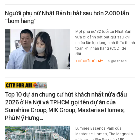
Người phụ nữ Nhật Bản bị bắt sau hơn 2.000 lần
“bom hàng”
Một phụ nữ 32 tuổi tại Nhật Bản
vừa bị cảnh sát bắt giữ sau khi
nhiều lần lợi dụng hình thức thanh
toán khi nhận hàng (COD) để
đặt…
THẾ GIỚI ĐÓ ĐÂY
-
5 giờ trước
Top 10 dự án chung cư hút khách nhất nửa đầu
2026 ở Hà Nội và TP.HCM gọi tên dự án của
Sunshine Group, MIK Group, Masterise Homes,
Phú Mỹ Hưng...
Lumière Essence Park của
Masterise Homes, The Magnolia
và Imperia Sky Park của MIK