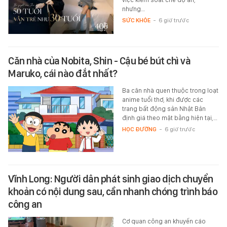
nhưng…
SỨC KHỎE
-
6 giờ trước
Căn nhà của Nobita, Shin - Cậu bé bút chì và
Maruko, cái nào đắt nhất?
Ba căn nhà quen thuộc trong loạt
anime tuổi thơ, khi được các
trang bất động sản Nhật Bản
định giá theo mặt bằng hiện tại,…
HỌC ĐƯỜNG
-
6 giờ trước
Vĩnh Long: Người dân phát sinh giao dịch chuyển
khoản có nội dung sau, cần nhanh chóng trình báo
công an
Cơ quan công an khuyến cáo