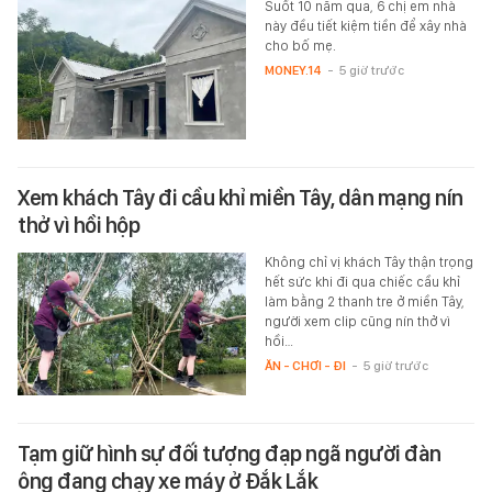
Suốt 10 năm qua, 6 chị em nhà
này đều tiết kiệm tiền để xây nhà
cho bố mẹ.
MONEY.14
-
5 giờ trước
Xem khách Tây đi cầu khỉ miền Tây, dân mạng nín
thở vì hồi hộp
Không chỉ vị khách Tây thận trọng
hết sức khi đi qua chiếc cầu khỉ
làm bằng 2 thanh tre ở miền Tây,
người xem clip cũng nín thở vì
hồi…
ĂN - CHƠI - ĐI
-
5 giờ trước
Tạm giữ hình sự đối tượng đạp ngã người đàn
ông đang chạy xe máy ở Đắk Lắk