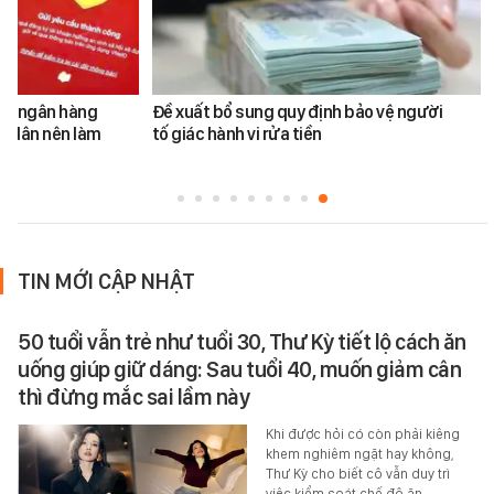
ản ngân hàng
Đề xuất bổ sung quy định bảo vệ người
i dân nên làm
tố giác hành vi rửa tiền
TIN MỚI CẬP NHẬT
50 tuổi vẫn trẻ như tuổi 30, Thư Kỳ tiết lộ cách ăn
uống giúp giữ dáng: Sau tuổi 40, muốn giảm cân
thì đừng mắc sai lầm này
Khi được hỏi có còn phải kiêng
khem nghiêm ngặt hay không,
Thư Kỳ cho biết cô vẫn duy trì
việc kiểm soát chế độ ăn,