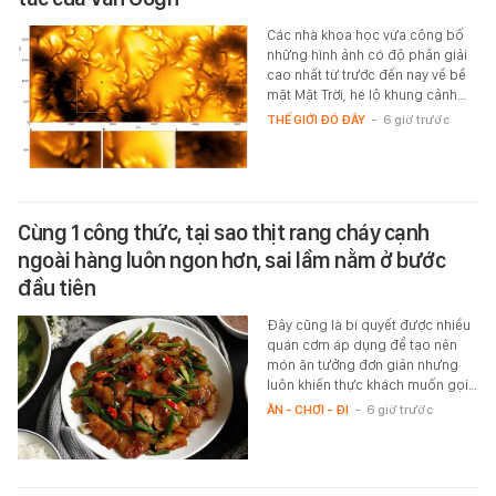
Các nhà khoa học vừa công bố
những hình ảnh có độ phân giải
cao nhất từ trước đến nay về bề
mặt Mặt Trời, hé lộ khung cảnh…
THẾ GIỚI ĐÓ ĐÂY
-
6 giờ trước
Cùng 1 công thức, tại sao thịt rang cháy cạnh
ngoài hàng luôn ngon hơn, sai lầm nằm ở bước
đầu tiên
Đây cũng là bí quyết được nhiều
quán cơm áp dụng để tạo nên
món ăn tưởng đơn giản nhưng
luôn khiến thực khách muốn gọi…
ĂN - CHƠI - ĐI
-
6 giờ trước