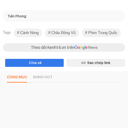
Tiền Phong
Tags
Cảnh Nóng
Châu Đông Vũ
Phim Trung Quốc
Theo dõi Kenh14.vn trên
Chia sẻ
Sao chép link
CÙNG MỤC
ĐANG HOT