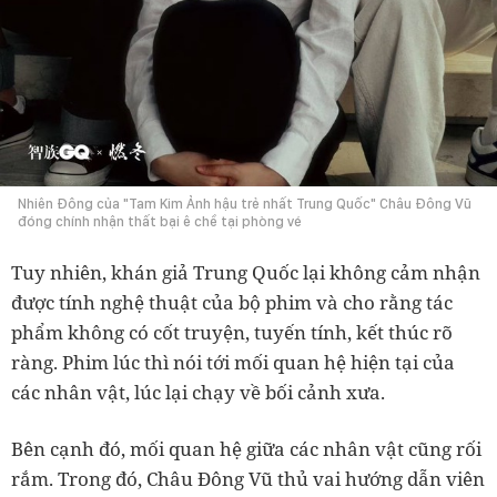
Nhiên Đông của "Tam Kim Ảnh hậu trẻ nhất Trung Quốc" Châu Đông Vũ
đóng chính nhận thất bại ê chề tại phòng vé
Tuy nhiên, khán giả Trung Quốc lại không cảm nhận
được tính nghệ thuật của bộ phim và cho rằng tác
phẩm không có cốt truyện, tuyến tính, kết thúc rõ
ràng. Phim lúc thì nói tới mối quan hệ hiện tại của
các nhân vật, lúc lại chạy về bối cảnh xưa.
Bên cạnh đó, mối quan hệ giữa các nhân vật cũng rối
rắm. Trong đó, Châu Đông Vũ thủ vai hướng dẫn viên