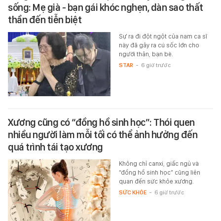
sống: Mẹ già - bạn gái khóc nghẹn, dàn sao thất
thần đến tiễn biệt
Sự ra đi đột ngột của nam ca sĩ
này đã gây ra cú sốc lớn cho
người thân, bạn bè.
STAR
-
6 giờ trước
Xương cũng có “đồng hồ sinh học”: Thói quen
nhiều người làm mỗi tối có thể ảnh hưởng đến
quá trình tái tạo xương
Không chỉ canxi, giấc ngủ và
“đồng hồ sinh học” cũng liên
quan đến sức khỏe xương.
SỨC KHỎE
-
6 giờ trước