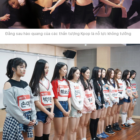
Đằng sau hào quang của các thần tượng Kpop là nỗ lực không tưởng