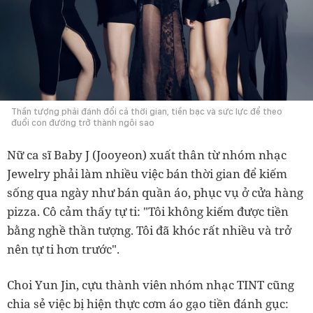
Thần tượng phải đánh đổi cả thời gian, tiền bạc và sức lực để theo
đuổi con đường trở thành ngôi sao
Nữ ca sĩ Baby J (Jooyeon) xuất thân từ nhóm nhạc
Jewelry phải làm nhiều việc bán thời gian để kiếm
sống qua ngày như bán quần áo, phục vụ ở cửa hàng
pizza. Cô cảm thấy tự ti: "Tôi không kiếm được tiền
bằng nghề thần tượng. Tôi đã khóc rất nhiều và trở
nên tự ti hơn trước".
Choi Yun Jin, cựu thành viên nhóm nhạc TINT cũng
chia sẻ việc bị hiện thực cơm áo gạo tiền đánh gục: