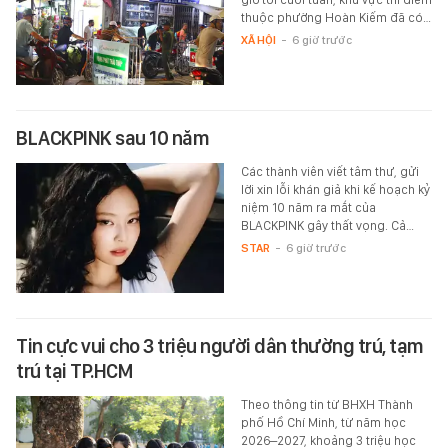
thuộc phường Hoàn Kiếm đã có…
XÃ HỘI
-
6 giờ trước
BLACKPINK sau 10 năm
Các thành viên viết tâm thư, gửi
lời xin lỗi khán giả khi kế hoạch kỷ
niệm 10 năm ra mắt của
BLACKPINK gây thất vọng. Cả…
STAR
-
6 giờ trước
Tin cực vui cho 3 triệu người dân thường trú, tạm
trú tại TP.HCM
Theo thông tin từ BHXH Thành
phố Hồ Chí Minh, từ năm học
2026–2027, khoảng 3 triệu học