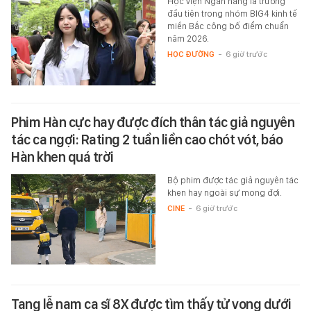
Học viện Ngân hàng là trường
đầu tiên trong nhóm BIG4 kinh tế
miền Bắc công bố điểm chuẩn
năm 2026.
HỌC ĐƯỜNG
-
6 giờ trước
Phim Hàn cực hay được đích thân tác giả nguyên
tác ca ngợi: Rating 2 tuần liền cao chót vót, báo
Hàn khen quá trời
Bộ phim được tác giả nguyên tác
khen hay ngoài sự mong đợi.
CINE
-
6 giờ trước
Tang lễ nam ca sĩ 8X được tìm thấy tử vong dưới