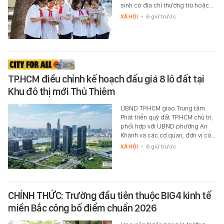
sinh có địa chỉ thường trú hoặc…
XÃ HỘI
-
6 giờ trước
TP.HCM điều chỉnh kế hoạch đấu giá 8 lô đất tại
Khu đô thị mới Thủ Thiêm
UBND TP.HCM giao Trung tâm
Phát triển quỹ đất TP.HCM chủ trì,
phối hợp với UBND phường An
Khánh và các cơ quan, đơn vị có…
XÃ HỘI
-
6 giờ trước
CHÍNH THỨC: Trường đầu tiên thuộc BIG4 kinh tế
miền Bắc công bố điểm chuẩn 2026