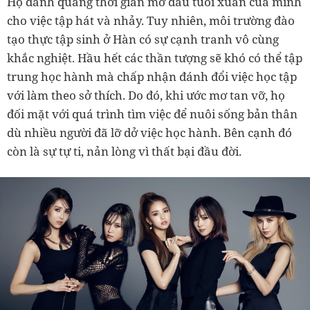
Họ dành quãng thời gian mở đầu tuổi xuân của mình
cho việc tập hát và nhảy. Tuy nhiên, môi trường đào
tạo thực tập sinh ở Hàn có sự cạnh tranh vô cùng
khắc nghiệt. Hầu hết các thần tượng sẽ khó có thể tập
trung học hành mà chấp nhận đánh đổi việc học tập
với làm theo sở thích. Do đó, khi ước mơ tan vỡ, họ
đối mặt với quá trình tìm việc để nuôi sống bản thân
dù nhiều người đã lỡ dở việc học hành. Bên cạnh đó
còn là sự tự ti, nản lòng vì thất bại đầu đời.