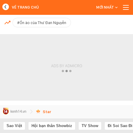
VỀ TRANG CHỦ
MỚI NHẤT
MỚI NHẤT
#Ồn ào của Thư Đan Nguyễn
Xem thêm
Star
Sao Việt
Hội bạn thân Showbiz
TV Show
Đi Soi Sao Đi