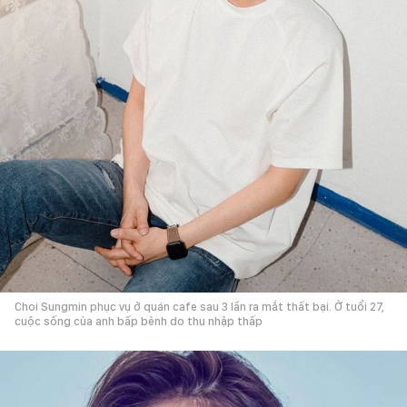
Choi Sungmin phục vụ ở quán cafe sau 3 lần ra mắt thất bại. Ở tuổi 27,
cuộc sống của anh bấp bênh do thu nhập thấp