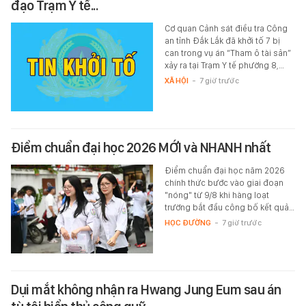
đạo Trạm Y tế...
Cơ quan Cảnh sát điều tra Công
an tỉnh Đắk Lắk đã khởi tố 7 bị
can trong vụ án “Tham ô tài sản”
xảy ra tại Trạm Y tế phường 8,…
XÃ HỘI
-
7 giờ trước
Điểm chuẩn đại học 2026 MỚI và NHANH nhất
Điểm chuẩn đại học năm 2026
chính thức bước vào giai đoạn
"nóng" từ 9/8 khi hàng loạt
trường bắt đầu công bố kết quả…
HỌC ĐƯỜNG
-
7 giờ trước
Dụi mắt không nhận ra Hwang Jung Eum sau án