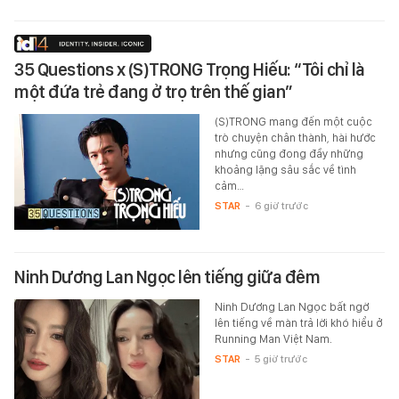
35 Questions x (S)TRONG Trọng Hiếu: “Tôi chỉ là
một đứa trẻ đang ở trọ trên thế gian”
(S)TRONG mang đến một cuộc
trò chuyện chân thành, hài hước
nhưng cũng đong đầy những
khoảng lặng sâu sắc về tình
cảm…
STAR
-
6 giờ trước
Ninh Dương Lan Ngọc lên tiếng giữa đêm
Ninh Dương Lan Ngọc bất ngờ
lên tiếng về màn trả lời khó hiểu ở
Running Man Việt Nam.
STAR
-
5 giờ trước