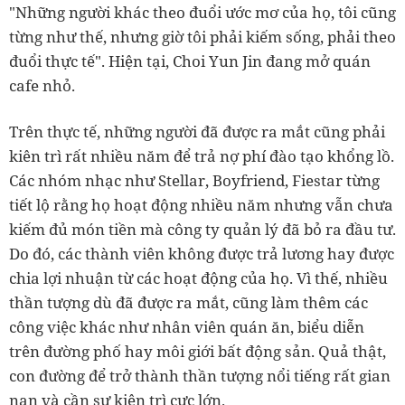
"Những người khác theo đuổi ước mơ của họ, tôi cũng
từng như thế, nhưng giờ tôi phải kiếm sống, phải theo
đuổi thực tế". Hiện tại, Choi Yun Jin đang mở quán
cafe nhỏ.
Trên thực tế, những người đã được ra mắt cũng phải
kiên trì rất nhiều năm để trả nợ phí đào tạo khổng lồ.
Các nhóm nhạc như Stellar, Boyfriend, Fiestar từng
tiết lộ rằng họ hoạt động nhiều năm nhưng vẫn chưa
kiếm đủ món tiền mà công ty quản lý đã bỏ ra đầu tư.
Do đó, các thành viên không được trả lương hay được
chia lợi nhuận từ các hoạt động của họ. Vì thế, nhiều
thần tượng dù đã được ra mắt, cũng làm thêm các
công việc khác như nhân viên quán ăn, biểu diễn
trên đường phố hay môi giới bất động sản. Quả thật,
con đường để trở thành thần tượng nổi tiếng rất gian
nan và cần sự kiên trì cực lớn.