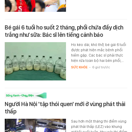
Bé gái 6 tuổi ho suốt 2 tháng, phổi chứa đầy dịch
trắng như sữa: Bác sĩ lên tiếng cảnh báo
Ho kéo dài, khó thở, bé gái 6 tuổi
được phát hiện mắc bệnh phổi
hiếm gặp. Các bác sĩ phải thực
hiện rửa toàn bộ hai bên phổi,…
SỨC KHỎE
-
6 giờ trước
Người Hà Nội 'tập thói quen' mới ở vùng phát thải
thấp
Sau hơn một tháng thí điểm vùng
phát thải thấp (LEZ) vào khung
giờ tối cuối tuần, khu vực thí điểm