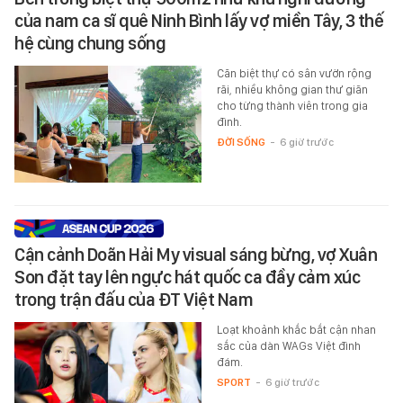
của nam ca sĩ quê Ninh Bình lấy vợ miền Tây, 3 thế
hệ cùng chung sống
Căn biệt thự có sân vườn rộng
rãi, nhiều không gian thư giãn
cho từng thành viên trong gia
đình.
ĐỜI SỐNG
-
6 giờ trước
Cận cảnh Doãn Hải My visual sáng bừng, vợ Xuân
Son đặt tay lên ngực hát quốc ca đầy cảm xúc
trong trận đấu của ĐT Việt Nam
Loạt khoảnh khắc bắt cận nhan
sắc của dàn WAGs Việt đình
đám.
SPORT
-
6 giờ trước