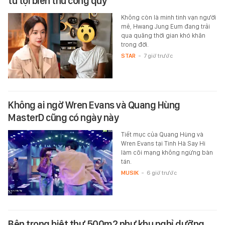
tù tội biển thủ công quỹ
Không còn là minh tinh vạn người
mê, Hwang Jung Eum đang trải
qua quãng thời gian khó khăn
trong đời.
STAR
-
7 giờ trước
Không ai ngờ Wren Evans và Quang Hùng
MasterD cũng có ngày này
Tiết mục của Quang Hùng và
Wren Evans tại Tinh Hà Say Hi
làm cõi mạng không ngừng bàn
tán.
MUSIK
-
6 giờ trước
Bên trong biệt thự 500m2 như khu nghỉ dưỡng