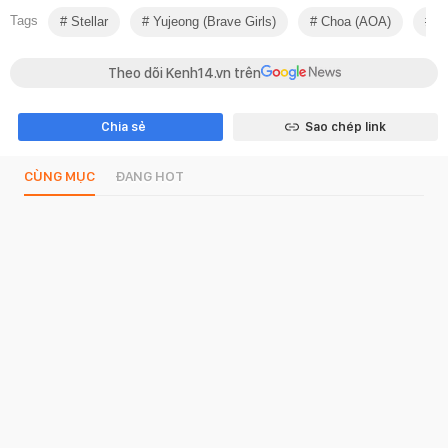
Tags
Stellar
Yujeong (brave Girls)
Choa (AOA)
Ke
Theo dõi Kenh14.vn trên
Chia sẻ
Sao chép link
CÙNG MỤC
ĐANG HOT