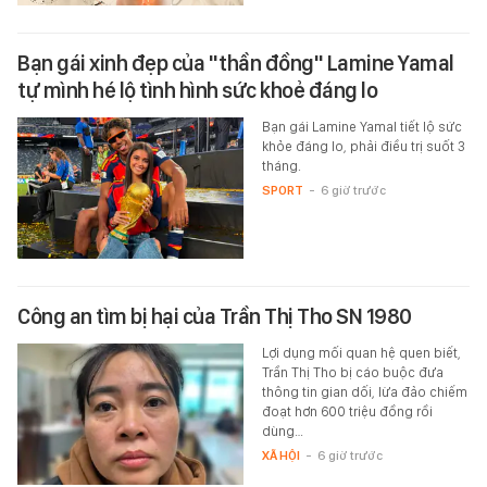
Bạn gái xinh đẹp của "thần đồng" Lamine Yamal
tự mình hé lộ tình hình sức khoẻ đáng lo
Bạn gái Lamine Yamal tiết lộ sức
khỏe đáng lo, phải điều trị suốt 3
tháng.
SPORT
-
6 giờ trước
Công an tìm bị hại của Trần Thị Tho SN 1980
Lợi dụng mối quan hệ quen biết,
Trần Thị Tho bị cáo buộc đưa
thông tin gian dối, lừa đảo chiếm
đoạt hơn 600 triệu đồng rồi
dùng…
XÃ HỘI
-
6 giờ trước