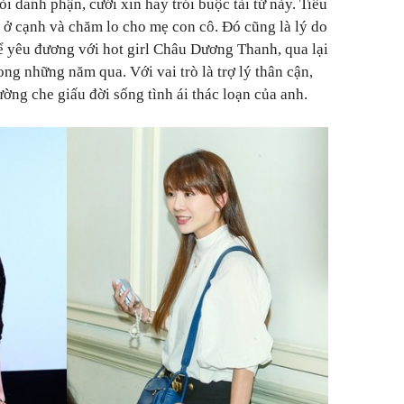
 danh phận, cưới xin hay trói buộc tài tử này. Tiểu
ở cạnh và chăm lo cho mẹ con cô. Đó cũng là lý do
ể yêu đương với hot girl Châu Dương Thanh, qua lại
ng những năm qua. Với vai trò là trợ lý thân cận,
ờng che giấu đời sống tình ái thác loạn của anh.