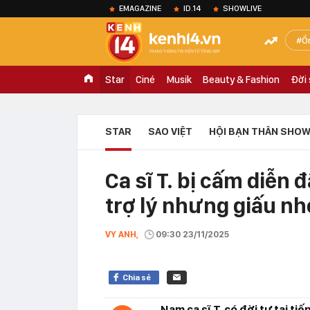
EMAGAZINE
ID.14
SHOWLIVE
Ồ
Star
Ciné
Musik
Beauty & Fashion
Đời
STAR
SAO VIỆT
HỘI BẠN THÂN SHOW
Ca sĩ T. bị cấm diễn 
trợ lý nhưng giấu 
VY ANH,
09:30 23/11/2025
Chia sẻ
Nam ca sĩ T. có đời tư tai tiế