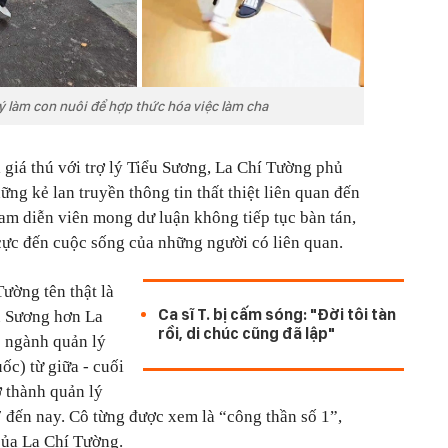
ý làm con nuôi để hợp thức hóa việc làm cha
 giá thú với trợ lý Tiểu Sương, La Chí Tường phủ
ững kẻ lan truyền thông tin thất thiệt liên quan đến
am diễn viên mong dư luận không tiếp tục bàn tán,
cực đến cuộc sống của những người có liên quan.
ường tên thật là
Ca sĩ T. bị cấm sóng: "Đời tôi tàn
u Sương hơn La
rồi, di chúc cũng đã lập"
o ngành quản lý
ốc) từ giữa - cuối
ở thành quản lý
đến nay. Cô từng được xem là “công thần số 1”,
của La Chí Tường.