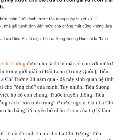
h.
hừa nhận 2 tội danh trước tòa trong ngày bị xét xử
ồi, nhà gái tuyệt tình đến mức cha chồng mất cũng không đưa
a Lưu Diệc Phi lộ diện, hóa ra Song Seung Hun chỉ là "bình
a Chí Tường
được cho là đã bí mật có con với nữ trợ
in trong giới giải trí Đài Loan (Trung Quốc), Tiểu
a Chí Tường 28 năm qua - đã nảy sinh quan hệ tình
trai cho "ông chủ" của mình. Tuy nhiên, Tiểu Sương
việc họ có con chung. Trước truyền thông, Tiểu
ằng cách “xin tinh trùng” ở nước ngoài. Còn La Chí
m cha bằng lời tuyên bố nhận 2 con của trợ lý làm
ết lộ dù đã sinh 2 con cho La Chí Tường, Tiểu