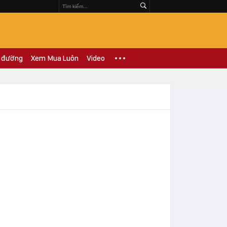
 đường
Xem Mua Luôn
Video