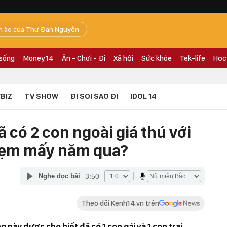
n ào của Thư Đan Nguyễn
 sống
Money.14
Ăn - Chơi - Đi
Xã hội
Sức khỏe
Tek-life
Học
BIZ
TV SHOW
ĐI SOI SAO ĐI
IDOL 14
đã có 2 con ngoài giá thú với
nhẹm mấy năm qua?
3:50
Nghe đọc bài
Theo dõi Kenh14.vn trên
ng này được cho biết đã có 1 con gái và 1 con trai