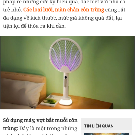
pháp rẻ nhưng cực kỳ hiệu quả, đặc biệt với nhà có
trẻ nhỏ.
Các loại lưới, màn chắn côn trùng
cũng rất
đa dạng về kích thước, mức giá không quá đắt, lại
tiện lợi để thóa ra khi cần.
Sử dụng máy, vợt bắt muỗi côn
TIN LIÊN QUAN
trùng:
Đây là một trong những