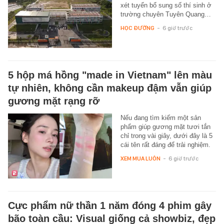
xét tuyển bổ sung số thí sinh ở
trường chuyên Tuyên Quang…
HỌC ĐƯỜNG
-
6 giờ trước
5 hộp má hồng "made in Vietnam" lên màu
tự nhiên, không cần makeup đậm vẫn giúp
gương mặt rạng rỡ
Nếu đang tìm kiếm một sản
phẩm giúp gương mặt tươi tắn
chỉ trong vài giây, dưới đây là 5
cái tên rất đáng để trải nghiệm.
XEM MUA LUÔN
-
6 giờ trước
Cực phẩm nữ thần 1 năm đóng 4 phim gây
bão toàn cầu: Visual giống cả showbiz, đẹp