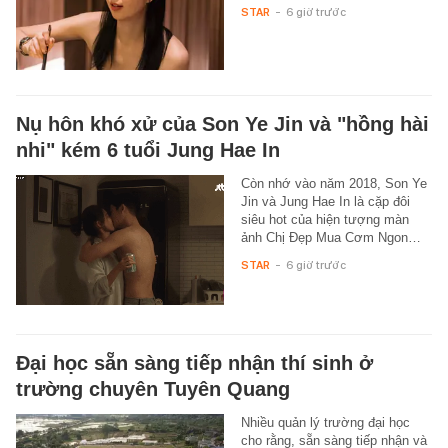
STAR
-
6 giờ trước
Nụ hôn khó xử của Son Ye Jin và "hồng hài
nhi" kém 6 tuổi Jung Hae In
Còn nhớ vào năm 2018, Son Ye
Jin và Jung Hae In là cặp đôi
siêu hot của hiện tượng màn
ảnh Chị Đẹp Mua Cơm Ngon…
STAR
-
6 giờ trước
Đại học sẵn sàng tiếp nhận thí sinh ở
trường chuyên Tuyên Quang
Nhiều quản lý trường đại học
cho rằng, sẵn sàng tiếp nhận và