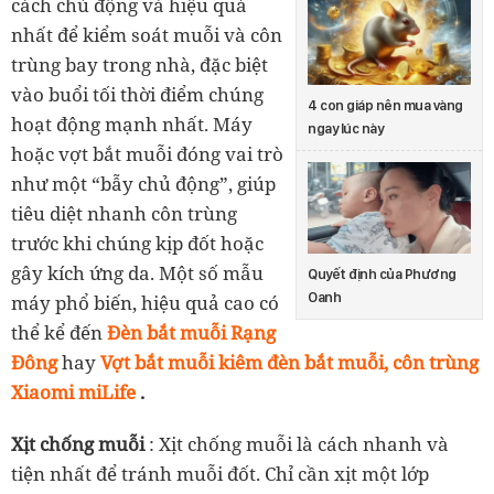
cách chủ động và hiệu quả
nhất để kiểm soát muỗi và côn
trùng bay trong nhà, đặc biệt
vào buổi tối thời điểm chúng
4 con giáp nên mua vàng
hoạt động mạnh nhất. Máy
ngay lúc này
hoặc vợt bắt muỗi đóng vai trò
như một “bẫy chủ động”, giúp
tiêu diệt nhanh côn trùng
trước khi chúng kịp đốt hoặc
gây kích ứng da. Một số mẫu
Quyết định của Phương
Oanh
máy phổ biến, hiệu quả cao có
thể kể đến
Đèn bắt muỗi Rạng
Đông
hay
Vợt bắt muỗi kiêm đèn bắt muỗi, côn trùng
Xiaomi miLife
.
Xịt chống muỗi
: Xịt chống muỗi là cách nhanh và
tiện nhất để tránh muỗi đốt. Chỉ cần xịt một lớp