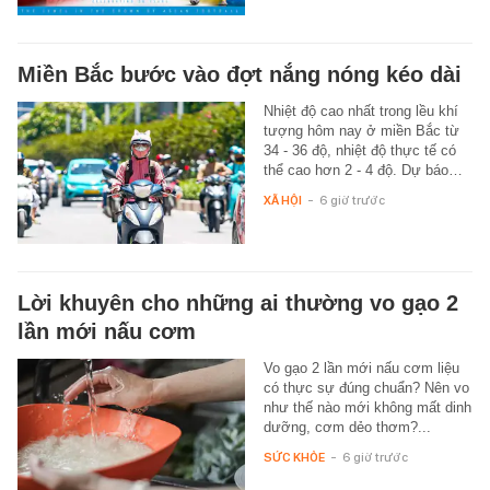
Miền Bắc bước vào đợt nắng nóng kéo dài
Nhiệt độ cao nhất trong lều khí
tượng hôm nay ở miền Bắc từ
34 - 36 độ, nhiệt độ thực tế có
thể cao hơn 2 - 4 độ. Dự báo…
XÃ HỘI
-
6 giờ trước
Lời khuyên cho những ai thường vo gạo 2
lần mới nấu cơm
Vo gạo 2 lần mới nấu cơm liệu
có thực sự đúng chuẩn? Nên vo
như thế nào mới không mất dinh
dưỡng, cơm dẻo thơm?...
SỨC KHỎE
-
6 giờ trước