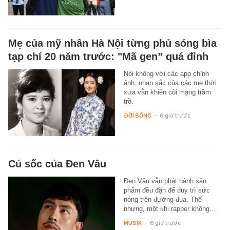
Mẹ của mỹ nhân Hà Nội từng phủ sóng bìa
tạp chí 20 năm trước: "Mã gen” quá đỉnh
Nói không với các app chỉnh
ảnh, nhan sắc của các mẹ thời
xưa vẫn khiến cõi mạng trầm
trồ.
ĐỜI SỐNG
-
6 giờ trước
Cú sốc của Đen Vâu
Đen Vâu vẫn phát hành sản
phẩm đều đặn để duy trì sức
nóng trên đường đua. Thế
nhưng, một khi rapper không…
MUSIK
-
6 giờ trước