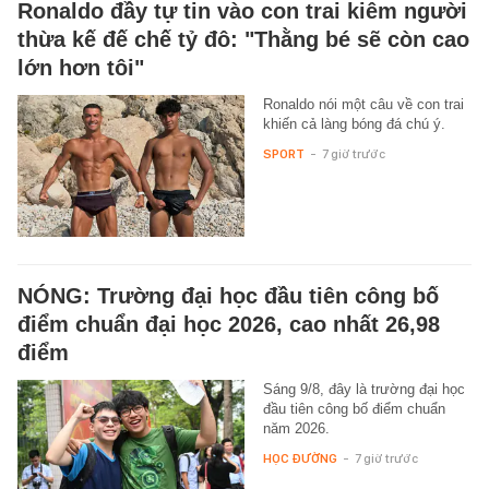
Ronaldo đầy tự tin vào con trai kiêm người
thừa kế đế chế tỷ đô: "Thằng bé sẽ còn cao
lớn hơn tôi"
Ronaldo nói một câu về con trai
khiến cả làng bóng đá chú ý.
SPORT
-
7 giờ trước
NÓNG: Trường đại học đầu tiên công bố
điểm chuẩn đại học 2026, cao nhất 26,98
điểm
Sáng 9/8, đây là trường đại học
đầu tiên công bố điểm chuẩn
năm 2026.
HỌC ĐƯỜNG
-
7 giờ trước