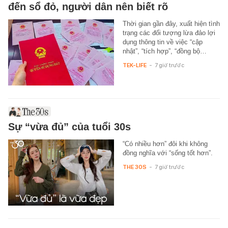
đến sổ đỏ, người dân nên biết rõ
Thời gian gần đây, xuất hiện tình
trạng các đối tượng lừa đảo lợi
dụng thông tin về việc “cập
nhật”, “tích hợp”, “đồng bộ…
TEK-LIFE
-
7 giờ trước
Sự “vừa đủ” của tuổi 30s
“Có nhiều hơn” đôi khi không
đồng nghĩa với “sống tốt hơn”.
THE 30S
-
7 giờ trước