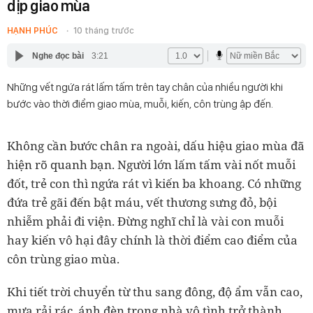
dịp giao mùa
HẠNH PHÚC
10 tháng trước
Nghe đọc bài
3:21
Những vết ngứa rát lấm tấm trên tay chân của nhiều người khi
bước vào thời điểm giao mùa, muỗi, kiến, côn trùng ập đến.
Không cần bước chân ra ngoài, dấu hiệu giao mùa đã
hiện rõ quanh bạn. Người lớn lấm tấm vài nốt muỗi
đốt, trẻ con thì ngứa rát vì kiến ba khoang. Có những
đứa trẻ gãi đến bật máu, vết thương sưng đỏ, bội
nhiễm phải đi viện. Đừng nghĩ chỉ là vài con muỗi
hay kiến vô hại đây chính là thời điểm cao điểm của
côn trùng giao mùa.
Khi tiết trời chuyển từ thu sang đông, độ ẩm vẫn cao,
mưa rải rác, ánh đèn trong nhà vô tình trở thành