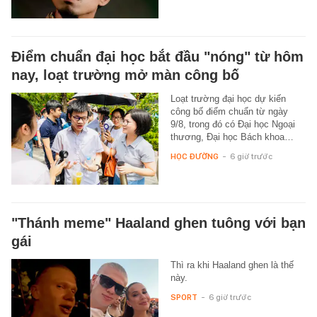
Điểm chuẩn đại học bắt đầu "nóng" từ hôm
nay, loạt trường mở màn công bố
Loạt trường đại học dự kiến
công bố điểm chuẩn từ ngày
9/8, trong đó có Đại học Ngoại
thương, Đại học Bách khoa…
HỌC ĐƯỜNG
-
6 giờ trước
"Thánh meme" Haaland ghen tuông với bạn
gái
Thì ra khi Haaland ghen là thế
này.
SPORT
-
6 giờ trước