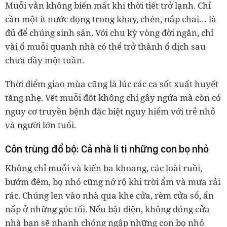
Muỗi vằn không biến mất khi thời tiết trở lạnh. Chỉ
cần một ít nước đọng trong khay, chén, nắp chai… là
đủ để chúng sinh sản. Với chu kỳ vòng đời ngắn, chỉ
vài ổ muỗi quanh nhà có thể trở thành ổ dịch sau
chưa đầy một tuần.
Thời điểm giao mùa cũng là lúc các ca sốt xuất huyết
tăng nhẹ. Vết muỗi đốt không chỉ gây ngứa mà còn có
nguy cơ truyền bệnh đặc biệt nguy hiểm với trẻ nhỏ
và người lớn tuổi.
Côn trùng đổ bộ: Cả nhà li ti những con bọ nhỏ
Không chỉ muỗi và kiến ba khoang, các loài ruồi,
bướm đêm, bọ nhỏ cũng nở rộ khi trời ẩm và mưa rải
rác. Chúng len vào nhà qua khe cửa, rèm cửa sổ, ẩn
nấp ở những góc tối. Nếu bật điện, không đóng cửa
nhà bạn sẽ nhanh chóng ngập những con bọ nhỏ