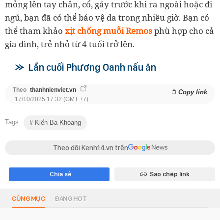
mỏng lên tay chân, cổ, gáy trước khi ra ngoài hoặc đi
ngủ, bạn đã có thể bảo vệ da trong nhiều giờ. Bạn có
thể tham khảo
xịt chống muỗi Remos
phù hợp cho cả
gia đình, trẻ nhỏ từ 4 tuổi trở lên.
Lần cuối Phương Oanh nấu ăn
Theo
thanhnienviet.vn
Copy link
17/10/2025 17:32 (GMT +7)
Tags
Kiến Ba Khoang
Theo dõi Kenh14.vn trên
Chia sẻ
Sao chép link
CÙNG MỤC
ĐANG HOT