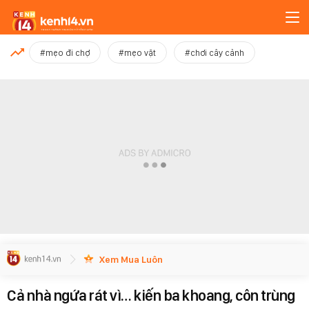
MỚI NHẤT
#mẹo đi chợ
#mẹo vặt
#chơi cây cảnh
Xem thêm
Xem Mua Luôn
Cả nhà ngứa rát vì… kiến ba khoang, côn trùng