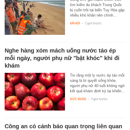
tìm kiếm du khách Trung Quốc
bị cuốn trôi tại biển Tuy Hòa gặp
nhiều khó khăn nên chính…
XÃ HỘI
-
7 giờ trước
Nghe hàng xóm mách uống nước táo ép
mỗi ngày, người phụ nữ "bật khóc" khi đi
khám
Tin rằng một ly nước ép táo mỗi
sáng là bí quyết sống khỏe,
người phụ nữ 40 tuổi không ngờ
kết quả khám định kỳ lại khiến…
SỨC KHỎE
-
7 giờ trước
Công an có cảnh báo quan trọng liên quan