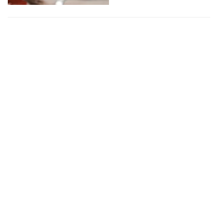
Chỉ đạo mới nhất từ Cục Thuế về tạm hoãn
xuất cảnh
Ngày 05/8/2026, Cục Thuế ban
hành Công văn số 5622/CT-NVT
gửi cơ quan thuế các cấp
hướng dẫn việc triển khai
thực…
XÃ HỘI
-
6 giờ trước
Nhiều Phó hiệu trưởng viết đơn xin làm
giáo viên
"Do làm tốt công tác tuyên
truyền, hơn chục Phó hiệu
trưởng các trường công lập trên
địa bàn đã tự nguyện viết đơn…
HỌC ĐƯỜNG
-
5 giờ trước