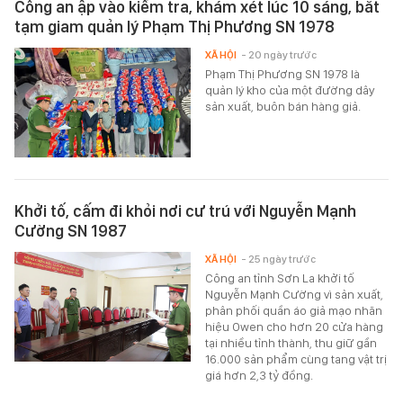
Công an ập vào kiểm tra, khám xét lúc 10 sáng, bắt
tạm giam quản lý Phạm Thị Phương SN 1978
XÃ HỘI
- 20 ngày trước
Phạm Thị Phương SN 1978 là
quản lý kho của một đường dây
sản xuất, buôn bán hàng giả.
Khởi tố, cấm đi khỏi nơi cư trú với Nguyễn Mạnh
Cường SN 1987
XÃ HỘI
- 25 ngày trước
Công an tỉnh Sơn La khởi tố
Nguyễn Mạnh Cường vì sản xuất,
phân phối quần áo giả mạo nhãn
hiệu Owen cho hơn 20 cửa hàng
tại nhiều tỉnh thành, thu giữ gần
16.000 sản phẩm cùng tang vật trị
giá hơn 2,3 tỷ đồng.