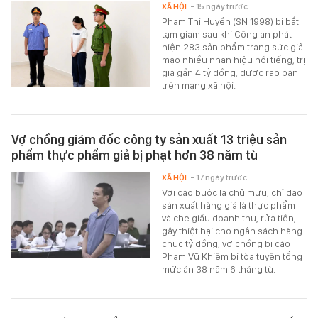
XÃ HỘI
- 15 ngày trước
Phạm Thị Huyền (SN 1998) bị bắt
tạm giam sau khi Công an phát
hiện 283 sản phẩm trang sức giả
mạo nhiều nhãn hiệu nổi tiếng, trị
giá gần 4 tỷ đồng, được rao bán
trên mạng xã hội.
Vợ chồng giám đốc công ty sản xuất 13 triệu sản
phẩm thực phẩm giả bị phạt hơn 38 năm tù
XÃ HỘI
- 17 ngày trước
Với cáo buộc là chủ mưu, chỉ đạo
sản xuất hàng giả là thực phẩm
và che giấu doanh thu, rửa tiền,
gây thiệt hại cho ngân sách hàng
chục tỷ đồng, vợ chồng bị cáo
Phạm Vũ Khiêm bị tòa tuyên tổng
mức án 38 năm 6 tháng tù.