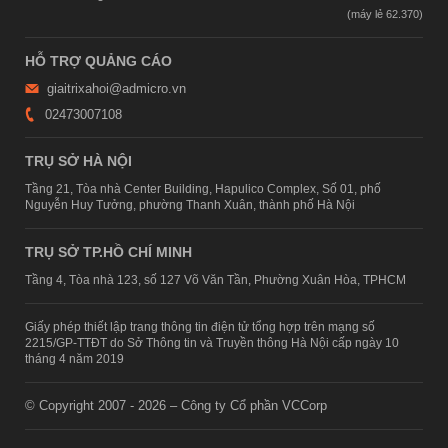
HỖ TRỢ QUẢNG CÁO
giaitrixahoi@admicro.vn
02473007108
TRỤ SỞ HÀ NỘI
Tầng 21, Tòa nhà Center Building, Hapulico Complex, Số 01, phố
Nguyễn Huy Tưởng, phường Thanh Xuân, thành phố Hà Nội
TRỤ SỞ TP.HỒ CHÍ MINH
Tầng 4, Tòa nhà 123, số 127 Võ Văn Tần, Phường Xuân Hòa, TPHCM
Giấy phép thiết lập trang thông tin điện tử tổng hợp trên mạng số
2215/GP-TTĐT do Sở Thông tin và Truyền thông Hà Nội cấp ngày 10
tháng 4 năm 2019
© Copyright 2007 - 2026 – Công ty Cổ phần VCCorp