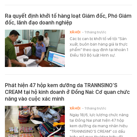
Ra quyết định khởi tố hàng loạt Giám đốc, Phó Giám
đốc, lãnh đạo doanh nghiệp
XÃ HỘI
- 1 tháng trước
Các bị can bị khởi tố về tội “Sản
xuất, buôn bán hàng giả là thực
phẩm” theo quy định tại khoản 1
Điều 193 Bộ luật Hình sự.
Phát hiện 47 hộp kem dưỡng da TRANNSINO’S
CREAM tại hộ kinh doanh ở Đồng Nai: Cơ quan chức
năng vào cuộc xác minh
XÃ HỘI
- 1 tháng trước
Ngày 18/6, lực lượng chức năng
tại Đồng Nai phát hiện 47 hộp
kem dưỡng da mang nhãn hiệu
"TRANNSINO’S CREAM" có dấu
hiệu giả mạo thương hiệu đã