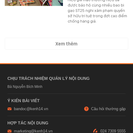
được bảo hộ cùng nhiều bao bì
gạo ST25 nghi xâm phạm quyền
sở hữu trí tuệ trong đợt cao điểm
chống hàng giả.
Xem thêm
CHỊU TRÁCH NHIỆM QUẢN LÝ NỘI DUNG
Bà Nguyễn Bích Minh
Ý KIẾN BÀI VIẾT
bandoc@kenh14.vn
Câu hỏi thường gặp
HỢP TÁC NỘI DUNG
marketing@kenh14.vn
024 7309 5555