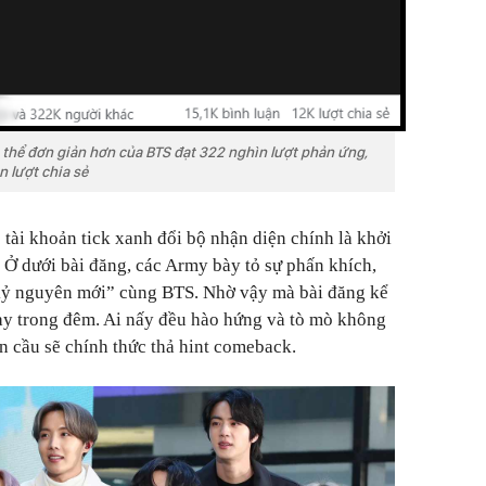
 thể đơn giản hơn của BTS đạt 322 nghìn lượt phản ứng,
n lượt chia sẻ
tài khoản tick xanh đổi bộ nhận diện chính là khởi
. Ở dưới bài đăng, các Army bày tỏ sự phấn khích,
kỷ nguyên mới” cùng BTS. Nhờ vậy mà bài đăng kể
ay trong đêm. Ai nấy đều hào hứng và tò mò không
n cầu sẽ chính thức thả hint comeback.