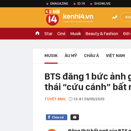
EMAGAZINE
ID.14
SHOWLIVE
A
Star
Ciné
Musik
Beauty & Fashion
Đời
MUSIK
ÂU MỸ
CHÂU Á
VIỆT NAM
BTS đăng 1 bức ảnh
thái “cứu cánh” bất
TUYẾT ANH,
13:41 29/05/2025
Chia sẻ
Động thái bất ngờ của BTS 