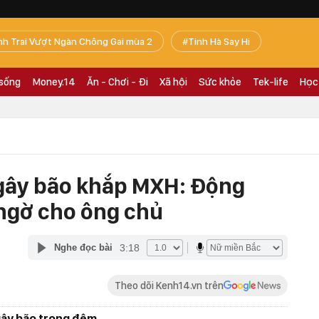
nh Trai Vượt Ngàn Chông Gai mùa 2
Tinh Hà Say Hi
 sống
Money.14
Ăn - Chơi - Đi
Xã hội
Sức khỏe
Tek-life
Học
 gây bão khắp MXH: Động
 ngờ cho ông chủ
3:18
Nghe đọc bài
Theo dõi Kenh14.vn trên
gây bão trong đêm.