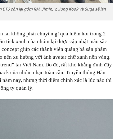
ên BTS còn lại gồm RM, Jimin, V, Jung Kook và Suga sẽ lần
ện lại không phải chuyện gì quá hiếm hoi trong 2
oản tick xanh của nhóm lại được cập nhật màu sắc
o concept giúp các thành viên quảng bá sản phẩm
o nên xu hướng với ảnh avatar chữ xanh nền vàng,
trend” tại Việt Nam. Do đó, rất khó khẳng định đây
back của nhóm nhạc toàn cầu. Truyền thông Hàn
ối năm nay, nhưng thời điểm chính xác là lúc nào thì
ông ty quản lý.