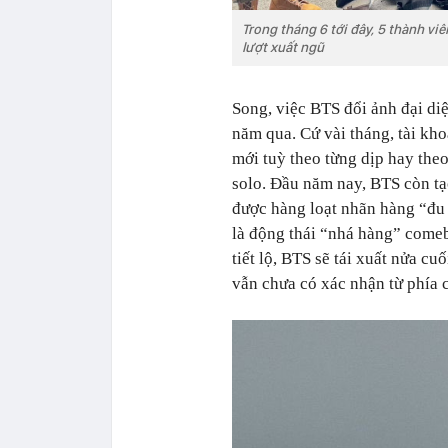
Trong tháng 6 tới đây, 5 thành vi
lượt xuất ngũ
Song, việc BTS đổi ảnh đại di
năm qua. Cứ vài tháng, tài kh
mới tuỳ theo từng dịp hay the
solo. Đầu năm nay, BTS còn tạ
được hàng loạt nhãn hàng “đu 
là động thái “nhá hàng” come
tiết lộ, BTS sẽ tái xuất nửa cu
vẫn chưa có xác nhận từ phía c