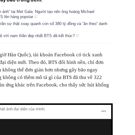
n ảnh” tại Met Gala: Người tạo nên ông hoàng Michael
S lên hàng popstar
trần sự thật xoay quanh con số 380 tỷ đồng và “ăn theo” danh
ệ với nam thần đẹp nhất BTS đã kết thúc?
 giờ Hàn Quốc), tài khoản Facebook có tick xanh
đại diện mới. Theo đó, BTS đổi hình nền, chỉ đơn
en không thể đơn giản hơn nhưng gây bão ngay
ng không có thêm mô tả gì của BTS đã thu về 322
hản ứng khác trên Facebook, cho thấy sức hút khổng