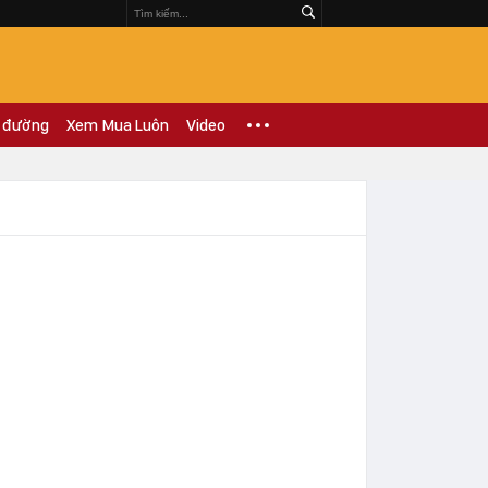
 đường
Xem Mua Luôn
Video