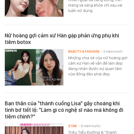
màng và sáng khỏe chỉ sau vài
tuần sử dụng.
Nữ hoàng gợi cảm xứ Hàn gặp phản ứng phụ khi
tiêm botox
BEAUTY & FASHION
- 2 năm trước
Những chia sẻ của nữ hoàng gợi
cảm xứ Hàn về vấn đề làm đẹp
đang nhận được sự quan tâm
của đông đảo phái đẹp.
Bạn thân của "thánh cuồng Lisa" gây choáng khi
tỉnh bơ tiết lộ: "Làm gì có nghệ sĩ nào mà không đi
tiêm chỉnh?"
STAR
- 6 năm trước
Triệu Tiểu Đường & "thánh