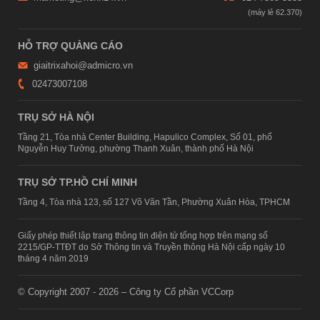
HỖ TRỢ QUẢNG CÁO
giaitrixahoi@admicro.vn
02473007108
TRỤ SỞ HÀ NỘI
Tầng 21, Tòa nhà Center Building, Hapulico Complex, Số 01, phố
Nguyễn Huy Tưởng, phường Thanh Xuân, thành phố Hà Nội
TRỤ SỞ TP.HỒ CHÍ MINH
Tầng 4, Tòa nhà 123, số 127 Võ Văn Tần, Phường Xuân Hòa, TPHCM
Giấy phép thiết lập trang thông tin điện tử tổng hợp trên mạng số
2215/GP-TTĐT do Sở Thông tin và Truyền thông Hà Nội cấp ngày 10
tháng 4 năm 2019
© Copyright 2007 - 2026 – Công ty Cổ phần VCCorp