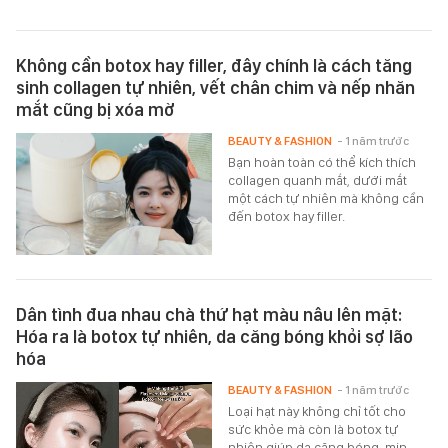
Không cần botox hay filler, đây chính là cách tăng
sinh collagen tự nhiên, vết chân chim và nếp nhăn
mắt cũng bị xóa mờ
BEAUTY & FASHION
- 1 năm trước
Bạn hoàn toàn có thể kích thích
collagen quanh mắt, dưới mắt
một cách tự nhiên mà không cần
đến botox hay filler.
Dân tình đua nhau chà thứ hạt màu nâu lên mặt:
Hóa ra là botox tự nhiên, da căng bóng khỏi sợ lão
hóa
BEAUTY & FASHION
- 1 năm trước
Loại hạt này không chỉ tốt cho
sức khỏe mà còn là botox tự
nhiên giúp da căng bóng, mịn