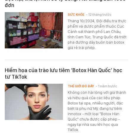
đơn
SỨC KHỎE
- 12 tháng trước
Tháng 10/2024, Đội điều tra thực
phẩm và dược phẩm thuộc Cục
Cảnh sát thành phố Lan Châu,
tỉnh Cam Túc, Trung Quốc đã triệt
phá đường dây buôn bán botox
giá rẻ trái phép.
Hiểm họa của trào lưu tiêm ‘Botox Hàn Quốc’ học
từ TikTok
THẾ GIỚI ĐÓ ĐÂY
- 1 năm trước
Không còn hài lòng với giá thành
và hiệu quả của các liệu pháp
Botox tại spa, nhiều người, đặc
biệt là phụ nữ Mỹ, đang tự tiêm
Innotox - một loại "Botox Hàn
Quốc" chưa được cấp phép -
ngay tại nhà sau khi học qua
TikTok.