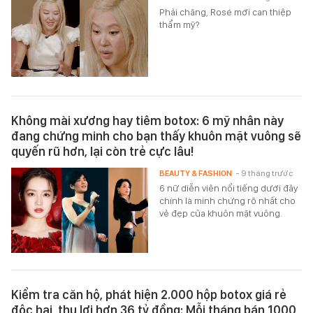
Phải chăng, Rosé mới can thiệp
thẩm mỹ?
Không mài xương hay tiêm botox: 6 mỹ nhân này
đang chứng minh cho bạn thấy khuôn mặt vuông sẽ
quyến rũ hơn, lại còn trẻ cực lâu!
BEAUTY & FASHION
- 9 tháng trước
6 nữ diễn viên nổi tiếng dưới đây
chính là minh chứng rõ nhất cho
vẻ đẹp của khuôn mặt vuông.
Kiểm tra căn hộ, phát hiện 2.000 hộp botox giá rẻ
độc hại, thu lợi hơn 36 tỷ đồng: Mỗi tháng bán 1000