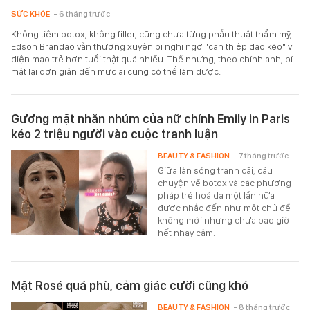
SỨC KHỎE
- 6 tháng trước
Không tiêm botox, không filler, cũng chưa từng phẫu thuật thẩm mỹ,
Edson Brandao vẫn thường xuyên bị nghi ngờ "can thiệp dao kéo" vì
diện mạo trẻ hơn tuổi thật quá nhiều. Thế nhưng, theo chính anh, bí
mật lại đơn giản đến mức ai cũng có thể làm được.
Gương mặt nhăn nhúm của nữ chính Emily in Paris
kéo 2 triệu người vào cuộc tranh luận
BEAUTY & FASHION
- 7 tháng trước
Giữa làn sóng tranh cãi, câu
chuyện về botox và các phương
pháp trẻ hoá da một lần nữa
được nhắc đến như một chủ đề
không mới nhưng chưa bao giờ
hết nhạy cảm.
Mặt Rosé quá phù, cảm giác cười cũng khó
BEAUTY & FASHION
- 8 tháng trước