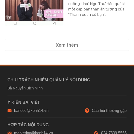
cuồng Lisa" Ngu Thư Hân quả là
một cặp bạn thân ấn tượng của
"Thanh xuân có bạn".
Xem thêm
CHỊU TRÁCH NHIỆM QUẢN LÝ NỘI DUNG
Bà Nguyễn Bích Minh
Ý KIẾN BÀI VIẾT
bandoc@kenh14.vn
Câu hỏi thường gặp
HỢP TÁC NỘI DUNG
marketing@kenh14.vn
024 7309 5555