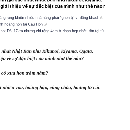
giới thiệu về sự đặc biệt của mình như thế nào?
ng rong khiến nhiều nhà hàng phải "ghen tị" vì đông khách
ảnh hoàng hôn tại Cầu Hôn
 sao: Dài 17km nhưng chỉ rộng 4cm ở đoạn hẹp nhất, tồn tại từ
 nhất Nhật Bản như Kikunoi, Kiyama, Ogata,
ệu về sự đặc biệt của mình như thế nào?
g cổ xưa hơn trăm năm?
t nhiều vua, hoàng hậu, công chúa, hoàng tử các