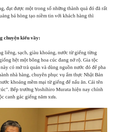
ng, đạt được một trong số những thành quả đó đã rất
quảng bá hòng tạo niềm tin với khách hàng thì
ng chuyện kiểu vầy:
g liêng, sạch, giàu khoáng, nước từ giếng từng
 giống hệt một bông hoa cúc đang nở rộ. Gia tộc
g này có mở trà quán và dùng nguồn nước đó để pha
 thành nhà hàng, chuyên phục vụ ẩm thực Nhật Bản
 nước khoáng mềm mại từ giếng để nấu ăn. Cái tên
úc". Bếp trưởng Yoshihiro Murata hiện nay chính
tộc canh gác giếng năm xưa.