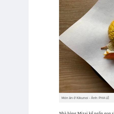
Món ăn ở Kikunoi - Ảnh: PHA LÊ
Nhà hàng Mizai kể ngắn gọn r