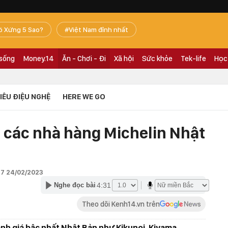
ó Xứng 5 Sao?
Việt Nam đỉnh nhất
 sống
Money.14
Ăn - Chơi - Đi
Xã hội
Sức khỏe
Tek-life
Học
TIÊU ĐIỆU NGHỆ
HERE WE GO
a các nhà hàng Michelin Nhật
37 24/02/2023
4:31
Nghe đọc bài
Theo dõi Kenh14.vn trên
h giá bậc nhất Nhật Bản như Kikunoi, Kiyama,