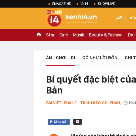
EMAGAZINE
ID.14
SHOWLIVE
C
Star
Ciné
Musik
Beauty & Fashion
Đời
ĂN - CHƠI - ĐI
CÓ NHƯ LỜI ĐỒN
CHI 
Bí quyết đặc biệt củ
Bản
BÀI VIẾT: PHA LÊ - TRÌNH BÀY: CHI PHAN,
19:
Chia sẻ
Những nhà hàng Michelin dan