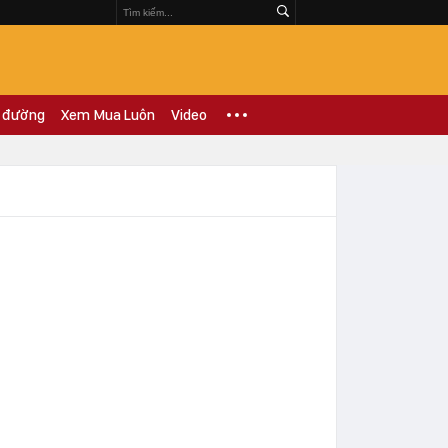
 đường
Xem Mua Luôn
Video