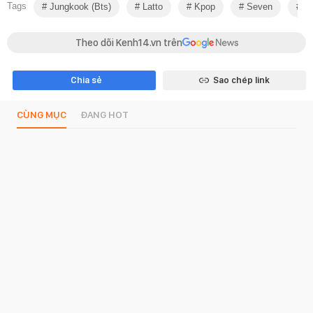
Tags
Jungkook (bts)
Latto
Kpop
Seven
Bi
Theo dõi Kenh14.vn trên
Chia sẻ
Sao chép link
CÙNG MỤC
ĐANG HOT