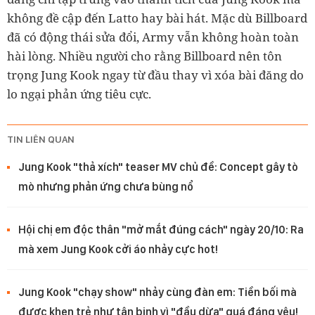
không đề cập đến Latto hay bài hát. Mặc dù Billboard
đã có động thái sửa đổi, Army vẫn không hoàn toàn
hài lòng. Nhiều người cho rằng Billboard nên tôn
trọng Jung Kook ngay từ đầu thay vì xóa bài đăng do
lo ngại phản ứng tiêu cực.
TIN LIÊN QUAN
Jung Kook "thả xích" teaser MV chủ đề: Concept gây tò
mò nhưng phản ứng chưa bùng nổ
Hội chị em độc thân "mở mắt đúng cách" ngày 20/10: Ra
mà xem Jung Kook cởi áo nhảy cực hot!
Jung Kook "chạy show" nhảy cùng đàn em: Tiền bối mà
được khen trẻ như tân binh vì "đầu dừa" quá đáng yêu!