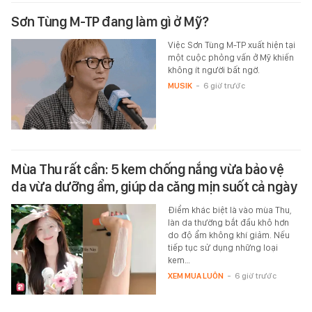
Sơn Tùng M-TP đang làm gì ở Mỹ?
Việc Sơn Tùng M-TP xuất hiện tại
một cuộc phỏng vấn ở Mỹ khiến
không ít người bất ngờ.
MUSIK
-
6 giờ trước
Mùa Thu rất cần: 5 kem chống nắng vừa bảo vệ
da vừa dưỡng ẩm, giúp da căng mịn suốt cả ngày
Điểm khác biệt là vào mùa Thu,
làn da thường bắt đầu khô hơn
do độ ẩm không khí giảm. Nếu
tiếp tục sử dụng những loại
kem…
XEM MUA LUÔN
-
6 giờ trước