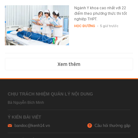
Ngành Y khoa cao nhất với 22
điểm theo phương thức thi tốt
nghiệp THPT.
HỌC ĐƯỜNG
-
5 giờ trước
Xem thêm
CHỊU TRÁCH NHIỆM QUẢN LÝ NỘI DUNG
Bà Nguyễn Bích Minh
Ý KIẾN BÀI VIẾT
bandoc@kenh14.vn
Câu hỏi thường gặp