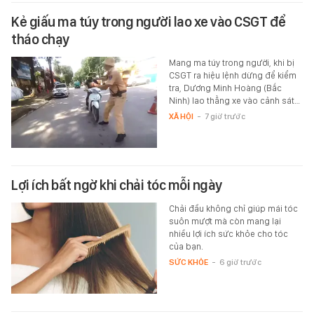
Kẻ giấu ma túy trong người lao xe vào CSGT để
tháo chạy
Mang ma túy trong người, khi bị
CSGT ra hiệu lệnh dừng để kiểm
tra, Dương Minh Hoàng (Bắc
Ninh) lao thẳng xe vào cảnh sát…
XÃ HỘI
-
7 giờ trước
Lợi ích bất ngờ khi chải tóc mỗi ngày
Chải đầu không chỉ giúp mái tóc
suôn mượt mà còn mang lại
nhiều lợi ích sức khỏe cho tóc
của bạn.
SỨC KHỎE
-
6 giờ trước