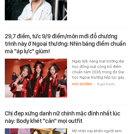
29,7 điểm, tức 9/9 điểm/môn mới đỗ chương
trình này ở Ngoại thương: Nhìn bảng điểm chuẩn
mà "áp lực" giùm!
Ngày 9/8, hàng loạt trường đại
học đồng loạt công bố điểm
chuẩn năm 2026, trong đó Đại
học Ngoại thương tiếp tục gây…
HỌC ĐƯỜNG
-
6 giờ trước
Chị đẹp xứng danh nữ chính mặc đỉnh nhất lúc
này: Body khét "cân" mọi outfit
Mỹ nhân này khiến người xem