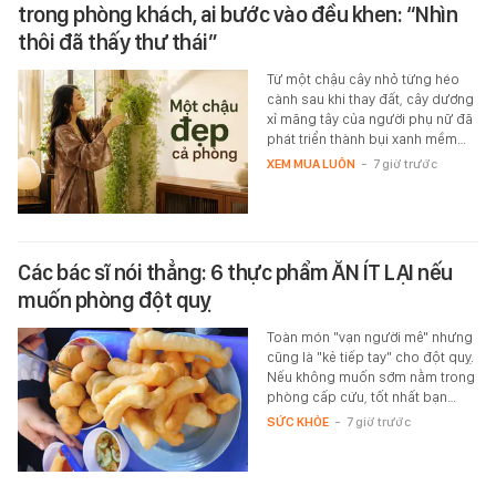
trong phòng khách, ai bước vào đều khen: “Nhìn
thôi đã thấy thư thái”
Từ một chậu cây nhỏ từng héo
cành sau khi thay đất, cây dương
xỉ măng tây của người phụ nữ đã
phát triển thành bụi xanh mềm…
XEM MUA LUÔN
-
7 giờ trước
Các bác sĩ nói thẳng: 6 thực phẩm ĂN ÍT LẠI nếu
muốn phòng đột quỵ
Toàn món "vạn người mê" nhưng
cũng là "kẻ tiếp tay" cho đột quỵ.
Nếu không muốn sớm nằm trong
phòng cấp cứu, tốt nhất bạn…
SỨC KHỎE
-
7 giờ trước