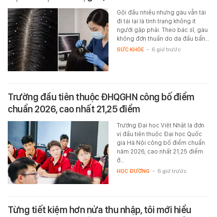
Gội đầu nhiều nhưng gàu vẫn tái
đi tái lại là tình trạng không ít
người gặp phải. Theo bác sĩ, gàu
không đơn thuần do da đầu bẩn…
SỨC KHỎE
-
6 giờ trước
Trường đầu tiên thuộc ĐHQGHN công bố điểm
chuẩn 2026, cao nhất 21,25 điểm
Trường Đại học Việt Nhật là đơn
vị đầu tiên thuộc Đại học Quốc
gia Hà Nội công bố điểm chuẩn
năm 2026, cao nhất 21,25 điểm
ở…
HỌC ĐƯỜNG
-
6 giờ trước
Từng tiết kiệm hơn nửa thu nhập, tôi mới hiểu