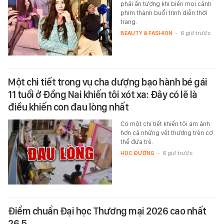
phải ấn tượng khi biến mọi cảnh
phim thành buổi trình diễn thời
trang.
BEAUTY & FASHION
-
6 giờ trước
Một chi tiết trong vụ cha dượng bạo hành bé gái
11 tuổi ở Đồng Nai khiến tôi xót xa: Đây có lẽ là
điều khiến con đau lòng nhất
Có một chi tiết khiến tôi ám ảnh
hơn cả những vết thương trên cơ
thể đứa trẻ.
HỌC ĐƯỜNG
-
6 giờ trước
Điểm chuẩn Đại học Thương mại 2026 cao nhất
26,5