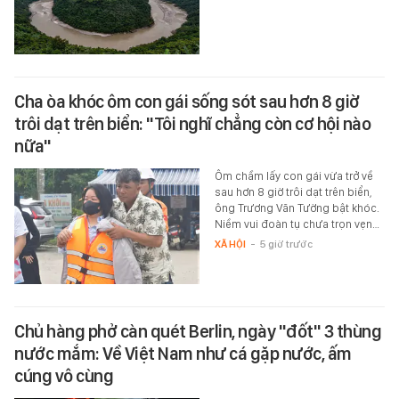
Cha òa khóc ôm con gái sống sót sau hơn 8 giờ
trôi dạt trên biển: "Tôi nghĩ chẳng còn cơ hội nào
nữa"
Ôm chầm lấy con gái vừa trở về
sau hơn 8 giờ trôi dạt trên biển,
ông Trương Văn Tường bật khóc.
Niềm vui đoàn tụ chưa trọn vẹn…
XÃ HỘI
-
5 giờ trước
Chủ hàng phở càn quét Berlin, ngày "đốt" 3 thùng
nước mắm: Về Việt Nam như cá gặp nước, ấm
cúng vô cùng