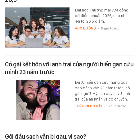
Đại học Thương mại vừa công
bố điểm chuẩn 2026, cao nhất
lên tới 26,5 điểm.
HỌC ĐƯỜNG
-
6 giờ trước
Cô gái kết hôn với anh trai của người hiến gan cứu
mình 23 năm trước
Được hiến gan cứu mạng qua
bạo bệnh vào 23 năm trước, cô
gái người Mỹ nên duyên với anh
trai của ân nhân và có chuyện…
THẾ GIỚI ĐÓ ĐÂY
-
6 giờ trước
Gội đầu sạch vẫn bị gàu, vì sao?