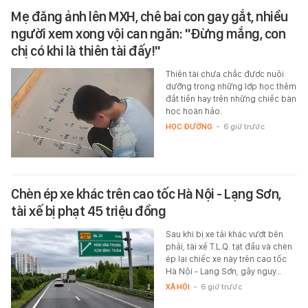
Mẹ đăng ảnh lên MXH, chê bai con gay gắt, nhiều
người xem xong vội can ngăn: "Đừng mắng, con
chị có khi là thiên tài đấy!"
Thiên tài chưa chắc được nuôi
dưỡng trong những lớp học thêm
đắt tiền hay trên những chiếc bàn
học hoàn hảo.
HỌC ĐƯỜNG
-
6 giờ trước
Chèn ép xe khác trên cao tốc Hà Nội - Lạng Sơn,
tài xế bị phạt 45 triệu đồng
Sau khi bị xe tải khác vượt bên
phải, tài xế T.L.Q. tạt đầu và chèn
ép lại chiếc xe này trên cao tốc
Hà Nội - Lạng Sơn, gây nguy…
XÃ HỘI
-
6 giờ trước