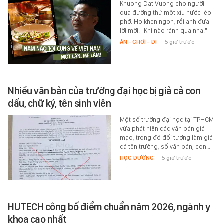
Khuong Dat Vuong cho người
qua đường thử một xíu nước lèo
phở. Họ khen ngon, rồi anh đưa
lời mời: "Khi nào rảnh qua nha!"
ĂN - CHƠI - ĐI
-
5 giờ trước
Nhiều văn bản của trường đại học bị giả cả con
dấu, chữ ký, tên sinh viên
Một số trường đại học tại TPHCM
vừa phát hiện các văn bản giả
mạo, trong đó đối tượng làm giả
cả tên trường, số văn bản, con…
HỌC ĐƯỜNG
-
5 giờ trước
HUTECH công bố điểm chuẩn năm 2026, ngành y
khoa cao nhất