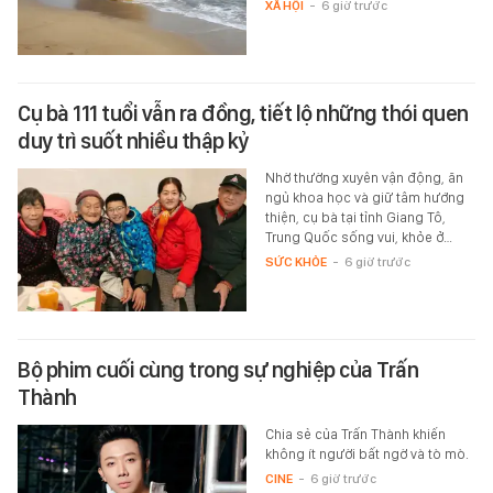
XÃ HỘI
-
6 giờ trước
Cụ bà 111 tuổi vẫn ra đồng, tiết lộ những thói quen
duy trì suốt nhiều thập kỷ
Nhờ thường xuyên vận động, ăn
ngủ khoa học và giữ tâm hướng
thiện, cụ bà tại tỉnh Giang Tô,
Trung Quốc sống vui, khỏe ở…
SỨC KHỎE
-
6 giờ trước
Bộ phim cuối cùng trong sự nghiệp của Trấn
Thành
Chia sẻ của Trấn Thành khiến
không ít người bất ngờ và tò mò.
CINE
-
6 giờ trước