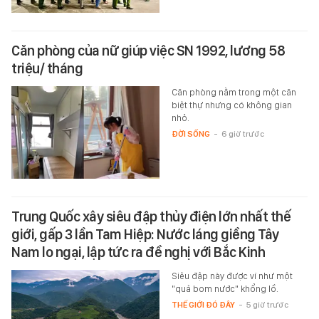
Căn phòng của nữ giúp việc SN 1992, lương 58
triệu/ tháng
Căn phòng nằm trong một căn
biệt thự nhưng có không gian
nhỏ.
ĐỜI SỐNG
-
6 giờ trước
Trung Quốc xây siêu đập thủy điện lớn nhất thế
giới, gấp 3 lần Tam Hiệp: Nước láng giềng Tây
Nam lo ngại, lập tức ra đề nghị với Bắc Kinh
Siêu đập này được ví như một
"quả bom nước" khổng lồ.
THẾ GIỚI ĐÓ ĐÂY
-
5 giờ trước