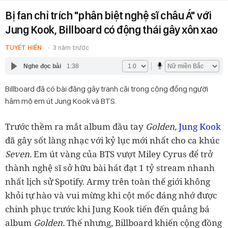
Bị fan chỉ trích "phân biệt nghệ sĩ châu Á" với
Jung Kook, Billboard có động thái gây xôn xao
TUYẾT HIỀN
3 năm trước
Nghe đọc bài
1:38
Billboard đã có bài đăng gây tranh cãi trong cộng đồng người
hâm mộ em út Jung Kook và BTS.
Trước thềm ra mắt album đầu tay
Golden,
Jung Kook
đã gây sốt làng nhạc với kỷ lục mới nhất cho ca khúc
Seven.
Em út vàng của BTS vượt Miley Cyrus để trở
thành nghệ sĩ sở hữu bài hát đạt 1 tỷ stream nhanh
nhất lịch sử Spotify. Army trên toàn thế giới không
khỏi tự hào và vui mừng khi cột mốc đáng nhớ được
chinh phục trước khi Jung Kook tiến đến quảng bá
album
Golden.
Thế nhưng, Billboard khiến cộng đồng