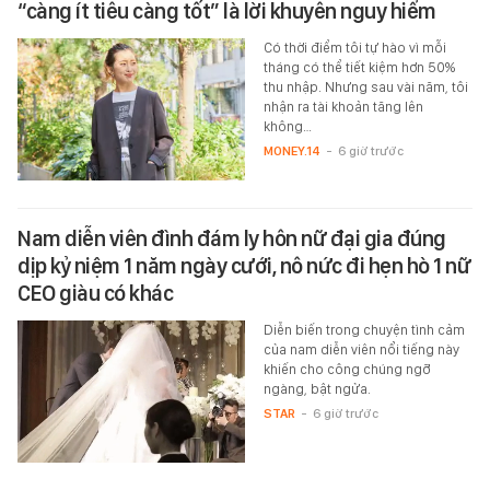
“càng ít tiêu càng tốt” là lời khuyên nguy hiểm
Có thời điểm tôi tự hào vì mỗi
tháng có thể tiết kiệm hơn 50%
thu nhập. Nhưng sau vài năm, tôi
nhận ra tài khoản tăng lên
không…
MONEY.14
-
6 giờ trước
Nam diễn viên đình đám ly hôn nữ đại gia đúng
dịp kỷ niệm 1 năm ngày cưới, nô nức đi hẹn hò 1 nữ
CEO giàu có khác
Diễn biến trong chuyện tình cảm
của nam diễn viên nổi tiếng này
khiến cho công chúng ngỡ
ngàng, bật ngửa.
STAR
-
6 giờ trước