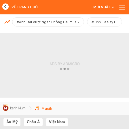
VỀ TRANG CHỦ
MỚI NHẤT
MỚI NHẤT
#Anh Trai Vượt Ngàn Chông Gai mùa 2
#Tinh Hà Say Hi
Xem thêm
Musik
Âu Mỹ
Châu Á
Việt Nam