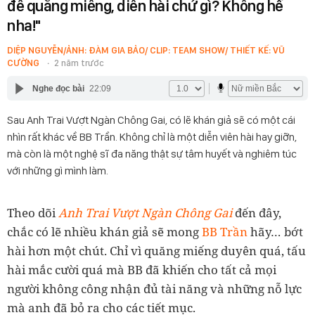
để quăng miếng, diễn hài chứ gì? Không hề
nha!"
DIỆP NGUYỄN/ẢNH: ĐÀM GIA BẢO/ CLIP: TEAM SHOW/ THIẾT KẾ: VŨ
CƯỜNG
2 năm trước
Nghe đọc bài
22:09
Sau Anh Trai Vượt Ngàn Chông Gai, có lẽ khán giả sẽ có một cái
nhìn rất khác về BB Trần. Không chỉ là một diễn viên hài hay giỡn,
mà còn là một nghệ sĩ đa năng thật sự tâm huyết và nghiêm túc
với những gì mình làm.
Theo dõi
Anh Trai Vượt Ngàn Chông Gai
đến đây,
chắc có lẽ nhiều khán giả sẽ mong
BB Trần
hãy… bớt
hài hơn một chút. Chỉ vì quăng miếng duyên quá, tấu
hài mắc cười quá mà BB đã khiến cho tất cả mọi
người không công nhận đủ tài năng và những nỗ lực
mà anh đã bỏ ra cho các tiết mục.