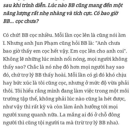
sau khi trình diễn. Lúc nào BB cũng mang đến một
năng lượng rất nhẹ nhàng và tích cực. Có bao giờ
BB… cọc chưa?
Có chứ! BB cọc nhiều. Mỗi lần cọc lên là cũng nói ầm
ĩ. Nhưng anh Jun Phạm cũng hỏi BB là: "Anh chưa
bao giờ thấy em cọc hết vậy. Em cọc lên cho anh coi".
Không lẽ những lúc mình nổi nóng, mọi người không
thấy sao? Chắc là nó nhẹ đô hơn mọi người hay sao
đó, chứ trợ lý BB thấy hoài. Mỗi lần có gì đó khó chịu
hay bức xúc là tôi cũng cọc, nhưng ở mức độ vừa phải
thôi. Tôi hiểu rằng mình đang làm việc trong một môi
trường tập thể, không phải lúc nào cũng la hét được,
như vậy thì rất kỳ và còn làm ảnh hưởng tới mọi
người xung quanh nữa. La mắng ai đó ở chỗ đông
người thì cũng tội người ta mà (trừ trợ lý BB nha).