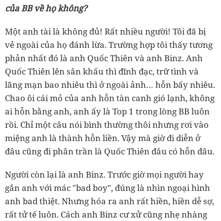
của BB về họ không?
Một anh tài là không đủ! Rất nhiều người! Tôi đã bị
vẻ ngoài của họ đánh lừa. Trường hợp tôi thấy tương
phản nhất đó là anh Quốc Thiên và anh Binz. Anh
Quốc Thiên lên sân khấu thì đĩnh đạc, trữ tình và
lãng mạn bao nhiêu thì ở ngoài ảnh… hỗn bấy nhiêu.
Chao ôi cái mỏ của anh hỗn tàn canh gió lạnh, không
ai hỗn bằng anh, anh ấy là Top 1 trong lòng BB luôn
rồi. Chỉ một câu nói bình thường thôi nhưng rơi vào
miệng anh là thành hỗn liền. Vậy mà giờ đi diễn ở
đâu cũng đi phân trần là Quốc Thiên đâu có hỗn đâu.
Người còn lại là anh Binz. Trước giờ mọi người hay
gắn anh với mác "bad boy", đúng là nhìn ngoại hình
anh bad thiệt. Nhưng hóa ra anh rất hiền, hiền dễ sợ,
rất tử tế luôn. Cách anh Binz cư xử cũng nhẹ nhàng