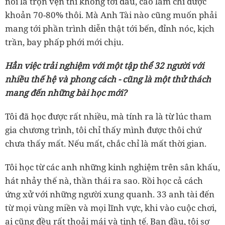
nói là trọn vẹn thì không tới đâu, cao lắm chỉ được
khoản 70-80% thôi. Mà Anh Tài nào cũng muốn phải
mang tới phần trình diễn thật tới bến, đỉnh nóc, kịch
trần, bay phấp phới mới chịu.
Hẳn việc trải nghiệm với một tập thể 32 người với
nhiều thế hệ và phong cách - cũng là một thử thách
mang đến những bài học mới?
Tôi đã học được rất nhiều, mà tính ra là từ lúc tham
gia chương trình, tôi chỉ thấy mình được thôi chứ
chưa thấy mất. Nếu mất, chắc chỉ là mất thời gian.
Tôi học từ các anh những kinh nghiệm trên sân khấu,
hát nhảy thế nà, thần thái ra sao. Rồi học cả cách
ứng xử với những người xung quanh. 33 anh tài đến
từ mọi vùng miền và mọi lĩnh vực, khi vào cuộc chơi,
ai cũng đều rất thoải mái và tinh tế. Ban đầu, tôi sợ