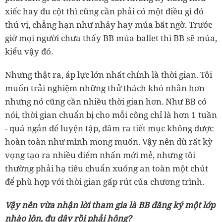
xiếc hay đu cột thì cũng cần phải có một điều gì đó
thú vị, chẳng hạn như nhảy hay múa bất ngờ. Trước
giờ mọi người chưa thấy BB múa ballet thì BB sẽ múa,
kiểu vậy đó.
Nhưng thật ra, áp lực lớn nhất chính là thời gian. Tôi
muốn trải nghiệm những thử thách khó nhằn hơn
nhưng nó cũng cần nhiều thời gian hơn. Như BB có
nói, thời gian chuẩn bị cho mỗi công chỉ là hơn 1 tuần
- quá ngắn để luyện tập, đâm ra tiết mục không được
hoàn toàn như mình mong muốn. Vậy nên dù rất kỳ
vọng tạo ra nhiều điểm nhấn mới mẻ, nhưng tôi
thường phải hạ tiêu chuẩn xuống an toàn một chút
để phù hợp với thời gian gấp rút của chương trình.
Vậy nên vừa nhận lời tham gia là BB đăng ký một lớp
nhào lộn, đu dây rồi phải hông?