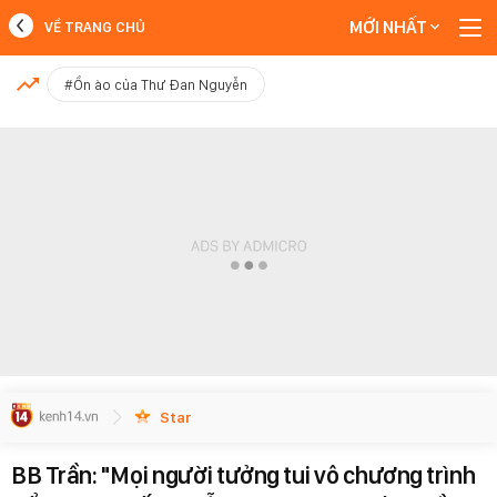
MỚI NHẤT
VỀ TRANG CHỦ
MỚI NHẤT
#Ồn ào của Thư Đan Nguyễn
Xem thêm
Star
BB Trần: "Mọi người tưởng tui vô chương trình