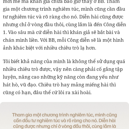
mới mẻ mà khán giả chưa bao giờ thấy ở BB. Tham
gia một chương trình nghiêm túc, mình cũng cần đầu
tư nghiêm túc và rõ ràng cho nó. Diễn hài cũng được
nhưng chỉ ở vòng đầu thôi, cùng lắm là đến Công diễn
1. Vào sâu mà cứ diễn hài thì khán giả sẽ bắt bài và
chán mình liền. Với BB, mỗi Công diễn sẽ là một hình
ảnh khác biệt với nhiều chiêu trò lạ hơn.
Tôi biết khả năng của mình là không thể sử dụng quá
nhiều chiêu trò được, vậy nên càng phải cố gắng tập
luyện, nâng cao những kỹ năng còn đang yếu như
hát hò, vũ đạo. Chiêu trò hay mảng miếng hài thì
cũng có hạn, đâu thể cứ lôi ra xài hoài.