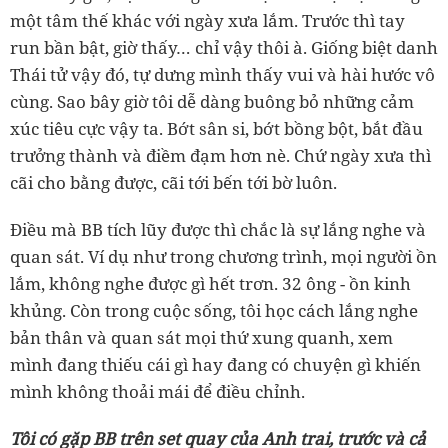
một tâm thế khác với ngày xưa lắm. Trước thì tay
run bần bật, giờ thấy… chỉ vậy thôi à. Giống biệt danh
Thái tử vậy đó, tự dưng mình thấy vui và hài hước vô
cùng. Sao bây giờ tôi dễ dàng buông bỏ những cảm
xúc tiêu cực vậy ta. Bớt sân si, bớt bồng bột, bắt đầu
trưởng thành và điềm đạm hơn nè. Chứ ngày xưa thì
cãi cho bằng được, cãi tới bến tới bờ luôn.
Điều mà BB tích lũy được thì chắc là sự lắng nghe và
quan sát. Ví dụ như trong chương trình, mọi người ồn
lắm, không nghe được gì hết trơn. 32 ông - ồn kinh
khủng. Còn trong cuộc sống, tôi học cách lắng nghe
bản thân và quan sát mọi thứ xung quanh, xem
mình đang thiếu cái gì hay đang có chuyện gì khiến
mình không thoải mái để điều chỉnh.
Tôi có gặp BB trên set quay của Anh trai, trước và cả