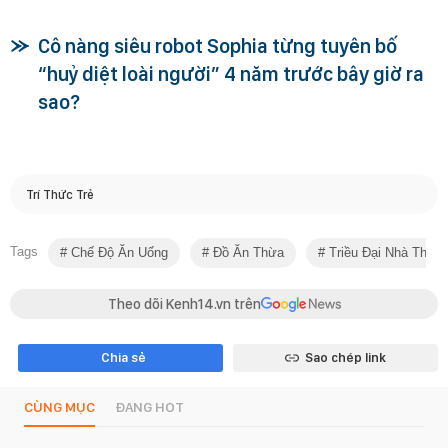
Cô nàng siêu robot Sophia từng tuyên bố
“huỷ diệt loài người” 4 năm trước bây giờ ra
sao?
Trí Thức Trẻ
Tags
Chế Độ Ăn Uống
Đồ Ăn Thừa
Triều Đại Nhà Thanh
Theo dõi Kenh14.vn trên
Chia sẻ
Sao chép link
CÙNG MỤC
ĐANG HOT