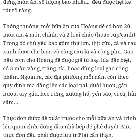
đựng món ăn, số lượng bao nhiêu... đều được liệt kê
rất rõ ràng.
Thông thường, mỗi bữa ăn của Hoàng đế có hơn 20
món ăn, 4 món chính, và 2 loại cháo (hoặc súp/canh).
Trong đó chủ yếu bao gồm thịt lợn, thịt cừu, cá và rau
xanh được chế biến vô cùng cầu kì và công phu. Gạo
nấu cơm cho Hoàng đế được giã từ loại lúa đặc biệt,
có 3 màu vàng, trắng, tía, hoặc dùng loại gạo cống
phẩm. Ngoài ra, các địa phương mỗi năm còn theo
quy định mà dâng lên các loại nai, đuôi hươu, gân
hươu, tay gấu, heo rừng, xương hổ, yến sào, vi cá, hải
sâm…
Thực đơn được đề xuất trước cho mỗi bữa ăn và trình
lên quan chức đứng đầu nhà bếp để phê duyệt. Mỗi
thực đơn đều phải được lưu trữ lại cẩn thận.