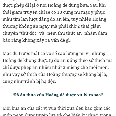
được phép đi lại ở nơi Hoàng đế dùng bữa. Sau khi
thái giám truyền chỉ sẽ có 10 cung nữ mặc y phục
màu tím lần lượt dâng đồ ăn lên, tuy nhiên Hoàng
thượng không ăn ngay mà phải chờ 2 thái giám
chuyên "thử độc" và "nếm thử thức ăn" nhằm đảm
bảo rằng không xảy ra vấn đề gì.
Mặc dù trước mắt có vô số cao lương mĩ vị, nhưng
Hoàng đế không được tự do ăn uống theo sở thích mà
chỉ được phép ăn nhiều nhất 3 miếng cho mỗi món,
như vậy sở thích của Hoàng thượng sẽ không bị lộ,
cũng như tránh bị hạ độc.
Đồ ăn thừa của Hoàng đế được xử lý ra sao?
Mỗi bữa ăn của các vị vua thời xưa đều bao gồm các
món ngon được tuyển lựa và chế biến kỹ càng, trong