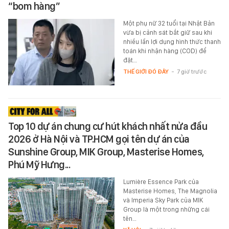
“bom hàng”
Một phụ nữ 32 tuổi tại Nhật Bản
vừa bị cảnh sát bắt giữ sau khi
nhiều lần lợi dụng hình thức thanh
toán khi nhận hàng (COD) để
đặt…
THẾ GIỚI ĐÓ ĐÂY
-
7 giờ trước
Top 10 dự án chung cư hút khách nhất nửa đầu
2026 ở Hà Nội và TP.HCM gọi tên dự án của
Sunshine Group, MIK Group, Masterise Homes,
Phú Mỹ Hưng...
Lumière Essence Park của
Masterise Homes, The Magnolia
và Imperia Sky Park của MIK
Group là một trong những cái
tên…