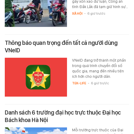
gây xôn xao dư luận, Công an
tỉnh Đắk Lắk đã tạm giữ hình sự…
XÃ HỘI
-
6 giờ trước
Thông báo quan trọng đến tất cả người dùng
VNeID
VNeID đang trở thành một phần
trong quá trình chuyển đổi số
quốc gia, mang đến nhiều tiện
ích hơn cho người dân.
TEK-LIFE
-
6 giờ trước
Danh sách 6 trường đại học trực thuộc Đại học
Bách khoa Hà Nội
Mỗi trường trực thuộc của Đại