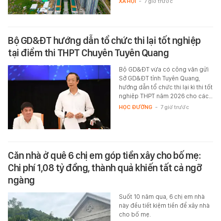
XÃ HỘI
-
7 giờ trước
Bộ GD&ĐT hướng dẫn tổ chức thi lại tốt nghiệp
tại điểm thi THPT Chuyên Tuyên Quang
Bộ GD&ĐT vừa có công văn gửi
Sở GD&ĐT tỉnh Tuyên Quang,
hướng dẫn tổ chức thi lại kì thi tốt
nghiệp THPT năm 2026 cho các…
HỌC ĐƯỜNG
-
7 giờ trước
Căn nhà ở quê 6 chị em góp tiền xây cho bố mẹ:
Chi phí 1,08 tỷ đồng, thành quả khiến tất cả ngỡ
ngàng
Suốt 10 năm qua, 6 chị em nhà
này đều tiết kiệm tiền để xây nhà
cho bố mẹ.