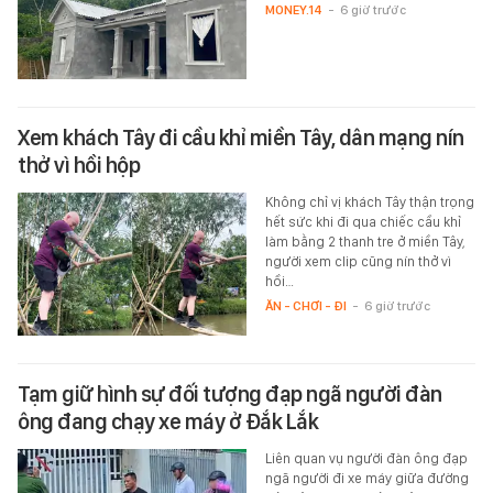
MONEY.14
-
6 giờ trước
Xem khách Tây đi cầu khỉ miền Tây, dân mạng nín
thở vì hồi hộp
Không chỉ vị khách Tây thận trọng
hết sức khi đi qua chiếc cầu khỉ
làm bằng 2 thanh tre ở miền Tây,
người xem clip cũng nín thở vì
hồi…
ĂN - CHƠI - ĐI
-
6 giờ trước
Tạm giữ hình sự đối tượng đạp ngã người đàn
ông đang chạy xe máy ở Đắk Lắk
Liên quan vụ người đàn ông đạp
ngã người đi xe máy giữa đường