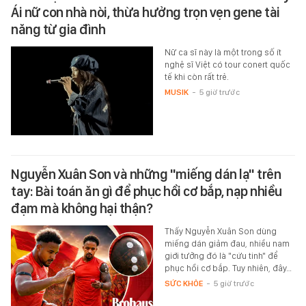
Ái nữ con nhà nòi, thừa hưởng trọn vẹn gene tài
năng từ gia đình
Nữ ca sĩ này là một trong số ít
nghệ sĩ Việt có tour conert quốc
tế khi còn rất trẻ.
MUSIK
-
5 giờ trước
Nguyễn Xuân Son và những "miếng dán lạ" trên
tay: Bài toán ăn gì để phục hồi cơ bắp, nạp nhiều
đạm mà không hại thận?
Thấy Nguyễn Xuân Son dùng
miếng dán giảm đau, nhiều nam
giới tưởng đó là "cứu tinh" để
phục hồi cơ bắp. Tuy nhiên, đây…
SỨC KHỎE
-
5 giờ trước