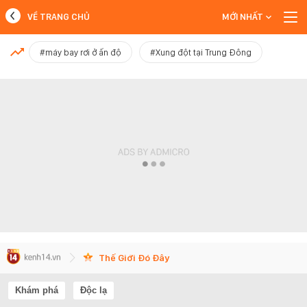
VỀ TRANG CHỦ
MỚI NHẤT
MỚI NHẤT
#máy bay rơi ở ấn độ
#Xung đột tại Trung Đông
Xem thêm
Thế Giới Đó Đây
Khám phá
Độc lạ