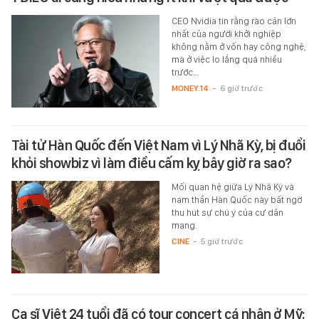
CEO Nvidia tin rằng rào cản lớn
nhất của người khởi nghiệp
không nằm ở vốn hay công nghệ,
mà ở việc lo lắng quá nhiều
trước…
MONEY.14
-
6 giờ trước
Tài tử Hàn Quốc đến Việt Nam vì Lý Nhã Kỳ, bị đuổi
khỏi showbiz vì làm điều cấm kỵ bây giờ ra sao?
Mối quan hệ giữa Lý Nhã Kỳ và
nam thần Hàn Quốc này bất ngờ
thu hút sự chú ý của cư dân
mạng.
CINE
-
5 giờ trước
Ca sĩ Việt 24 tuổi đã có tour concert cá nhân ở Mỹ: