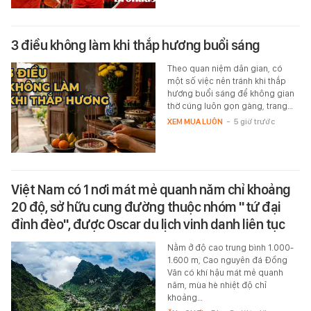
3 điều không làm khi thắp hương buổi sáng
Theo quan niệm dân gian, có
một số việc nên tránh khi thắp
hương buổi sáng để không gian
thờ cúng luôn gọn gàng, trang…
XEM MUA LUÔN
-
5 giờ trước
Việt Nam có 1 nơi mát mẻ quanh năm chỉ khoảng
20 độ, sở hữu cung đường thuộc nhóm "tứ đại
đỉnh đèo", được Oscar du lịch vinh danh liên tục
Nằm ở độ cao trung bình 1.000-
1.600 m, Cao nguyên đá Đồng
Văn có khí hậu mát mẻ quanh
năm, mùa hè nhiệt độ chỉ
khoảng…