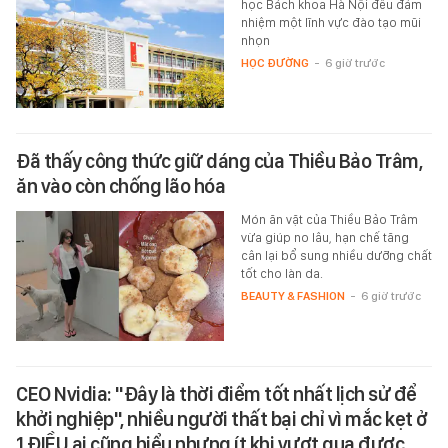
học Bách khoa Hà Nội đều đảm
nhiệm một lĩnh vực đào tạo mũi
nhọn
HỌC ĐƯỜNG
-
6 giờ trước
Đã thấy công thức giữ dáng của Thiều Bảo Trâm,
ăn vào còn chống lão hóa
Món ăn vặt của Thiều Bảo Trâm
vừa giúp no lâu, hạn chế tăng
cân lại bổ sung nhiều dưỡng chất
tốt cho làn da.
BEAUTY & FASHION
-
6 giờ trước
CEO Nvidia: "Đây là thời điểm tốt nhất lịch sử để
khởi nghiệp", nhiều người thất bại chỉ vì mắc kẹt ở
1 ĐIỀU ai cũng hiểu nhưng ít khi vượt qua được