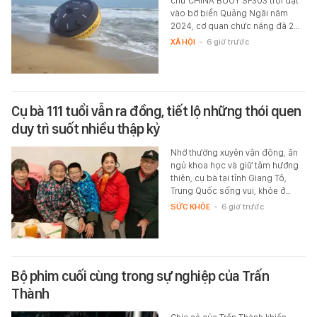
chữ CHINA BUOY SF303 trôi dạt
vào bờ biển Quảng Ngãi năm
2024, cơ quan chức năng đã 2…
XÃ HỘI
-
6 giờ trước
Cụ bà 111 tuổi vẫn ra đồng, tiết lộ những thói quen
duy trì suốt nhiều thập kỷ
Nhờ thường xuyên vận động, ăn
ngủ khoa học và giữ tâm hướng
thiện, cụ bà tại tỉnh Giang Tô,
Trung Quốc sống vui, khỏe ở…
SỨC KHỎE
-
6 giờ trước
Bộ phim cuối cùng trong sự nghiệp của Trấn
Thành