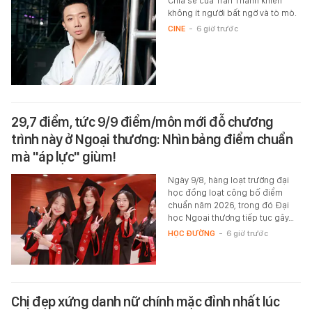
Chia sẻ của Trấn Thành khiến
không ít người bất ngờ và tò mò.
CINE
-
6 giờ trước
29,7 điểm, tức 9/9 điểm/môn mới đỗ chương
trình này ở Ngoại thương: Nhìn bảng điểm chuẩn
mà "áp lực" giùm!
Ngày 9/8, hàng loạt trường đại
học đồng loạt công bố điểm
chuẩn năm 2026, trong đó Đại
học Ngoại thương tiếp tục gây…
HỌC ĐƯỜNG
-
6 giờ trước
Chị đẹp xứng danh nữ chính mặc đỉnh nhất lúc