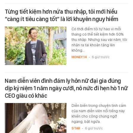
Từng tiết kiệm hơn nửa thu nhập, tôi mới hiểu
“càng ít tiêu càng tốt” là lời khuyên nguy hiểm
Có thời điểm tôi tự hào vì mỗi
tháng có thể tiết kiệm hơn 50%
thu nhập. Nhưng sau vài năm, tôi
nhận ra tài khoản tăng lên
không…
MONEY.14
-
6 giờ trước
Nam diễn viên đình đám ly hôn nữ đại gia đúng
dịp kỷ niệm 1 năm ngày cưới, nô nức đi hẹn hò 1 nữ
CEO giàu có khác
Diễn biến trong chuyện tình cảm
của nam diễn viên nổi tiếng này
khiến cho công chúng ngỡ
ngàng, bật ngửa.
STAR
-
6 giờ trước