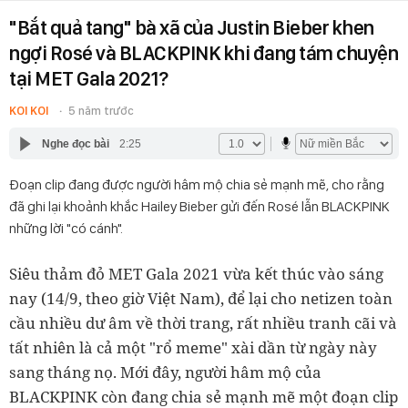
"Bắt quả tang" bà xã của Justin Bieber khen
ngợi Rosé và BLACKPINK khi đang tám chuyện
tại MET Gala 2021?
KOI KOI
5 năm trước
Nghe đọc bài
2:25
Đoạn clip đang được người hâm mộ chia sẻ mạnh mẽ, cho rằng
đã ghi lại khoảnh khắc Hailey Bieber gửi đến Rosé lẫn BLACKPINK
những lời "có cánh".
Siêu thảm đỏ MET Gala 2021 vừa kết thúc vào sáng
nay (14/9, theo giờ Việt Nam), để lại cho netizen toàn
cầu nhiều dư âm về thời trang, rất nhiều tranh cãi và
tất nhiên là cả một "rổ meme" xài dần từ ngày này
sang tháng nọ. Mới đây, người hâm mộ của
BLACKPINK còn đang chia sẻ mạnh mẽ một đoạn clip