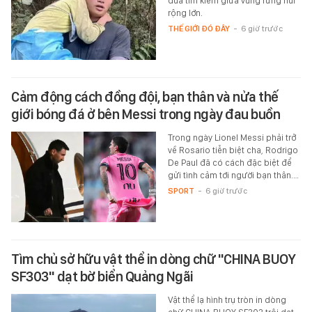
đua tìm kiếm giữa vùng rừng núi
rộng lớn.
THẾ GIỚI ĐÓ ĐÂY
-
6 giờ trước
Cảm động cách đồng đội, bạn thân và nửa thế
giới bóng đá ở bên Messi trong ngày đau buồn
Trong ngày Lionel Messi phải trở
về Rosario tiễn biệt cha, Rodrigo
De Paul đã có cách đặc biệt để
gửi tình cảm tới người bạn thân.…
SPORT
-
6 giờ trước
Tìm chủ sở hữu vật thể in dòng chữ "CHINA BUOY
SF303" dạt bờ biển Quảng Ngãi
Vật thể lạ hình trụ tròn in dòng