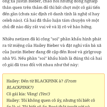
ông xã Justin Bieber, chào hỏi những đồng nghiệp
thân quen trên thảm đỏ thì bất chợt một cô gái tiến
đến gần (chưa xác định rõ danh tính là nghệ sĩ hay
celeb nào). Cả hai đã thảo luận tám chuyện về một
chủ đề nào đấy rất vui vẻ và lộ rõ vẻ hào hứng.
Nhiều netizen đã kì công "soi" phần khẩu hình phát
ra từ miệng của Hailey Bieber và đặt nghi vấn bà xã
của Justin Bieber đang đề cập đến Rosé và girlgroup
nhà YG. Nếu phần "soi" khẩu hình là đúng thì cả hai
cô gái đã trao đổi với nhau như thế này:
Hailey: Đến từ BLACKPINK à?
(From
BLACKPINK?)
Cô gái kia: Vâng!
(Yes!)
Hailey: Tôi không quen cô ấy, nhưng tôi biết cô
ấy là ai. Tôi biết cô ấy, Rosé thật tuyệt vời và