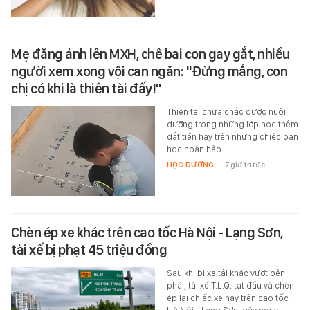
Mẹ đăng ảnh lên MXH, chê bai con gay gắt, nhiều
người xem xong vội can ngăn: "Đừng mắng, con
chị có khi là thiên tài đấy!"
Thiên tài chưa chắc được nuôi
dưỡng trong những lớp học thêm
đắt tiền hay trên những chiếc bàn
học hoàn hảo.
HỌC ĐƯỜNG
-
7 giờ trước
Chèn ép xe khác trên cao tốc Hà Nội - Lạng Sơn,
tài xế bị phạt 45 triệu đồng
Sau khi bị xe tải khác vượt bên
phải, tài xế T.L.Q. tạt đầu và chèn
ép lại chiếc xe này trên cao tốc