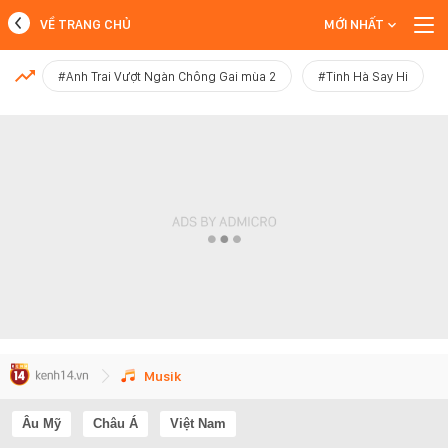
VỀ TRANG CHỦ
MỚI NHẤT
MỚI NHẤT
#Anh Trai Vượt Ngàn Chông Gai mùa 2
#Tinh Hà Say Hi
Xem thêm
Musik
Âu Mỹ
Châu Á
Việt Nam