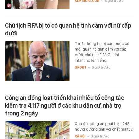
XEM MUA LUÔN
-
6 giờ trước
Chủ tịch FIFA bị tố có quan hệ tình cảm với nữ cấp
dưới
Trước thông tin bị cáo buộc có
mối quan hệ tình cảm với cấp
dưới, chủ tịch FIFA Gianni
Infantino lên tiếng.
SPORT
-
6 giờ trước
Công an đồng loạt triển khai nhiều tổ công tác
kiểm tra 4.117 người ở các khu dân cư, nhà trọ
trong 2 ngày
Qua đó, công an phát hiện 248
người dương tính với chất ma túy.
XÃ HỘI
-
6 giờ trước