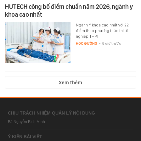
HUTECH công bố điểm chuẩn năm 2026, ngành y
khoa cao nhất
Ngành Y khoa cao nhất với 22
điểm theo phương thức thi tốt
nghiệp THPT.
HỌC ĐƯỜNG
-
5 giờ trước
Xem thêm
CHỊU TRÁCH NHIỆM QUẢN LÝ NỘI DUNG
Bà Nguyễn Bích Minh
Ý KIẾN BÀI VIẾT