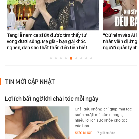
Tang lễ nam ca sĩ 8X được tìm thấy tử
"Cứ ném vào AI l
vong dưới sông: Mẹ già - bạn gái khóc
nhân viên dị ứng 
nghẹn, dàn sao thất thần đến tiễn biệt
người quản lý nh
TIN MỚI CẬP NHẬT
Lợi ích bất ngờ khi chải tóc mỗi ngày
Chải đầu không chỉ giúp mái tóc
suôn mượt mà còn mang lại
nhiều lợi ích sức khỏe cho tóc
của bạn.
SỨC KHỎE
-
7 giờ trước