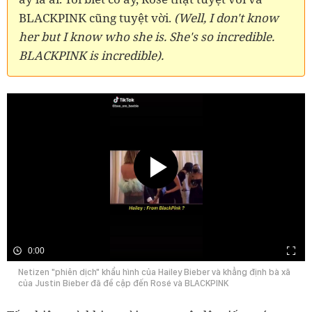
BLACKPINK cũng tuyệt vời.
(Well, I don't know
her but I know who she is. She's so incredible.
BLACKPINK is incredible).
0:00
Netizen "phiên dịch" khẩu hình của Hailey Bieber và khẳng định bà xã
của Justin Bieber đã đề cập đến Rosé và BLACKPINK