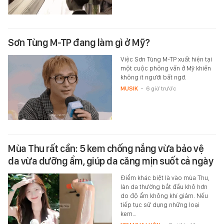
Sơn Tùng M-TP đang làm gì ở Mỹ?
Việc Sơn Tùng M-TP xuất hiện tại
một cuộc phỏng vấn ở Mỹ khiến
không ít người bất ngờ.
MUSIK
-
6 giờ trước
Mùa Thu rất cần: 5 kem chống nắng vừa bảo vệ
da vừa dưỡng ẩm, giúp da căng mịn suốt cả ngày
Điểm khác biệt là vào mùa Thu,
làn da thường bắt đầu khô hơn
do độ ẩm không khí giảm. Nếu
tiếp tục sử dụng những loại
kem…