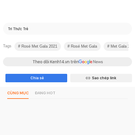
Trí Thức Trẻ
Tags
Rosé Met Gala 2021
Rosé Met Gala
Met Gala 202
Theo dõi Kenh14.vn trên
Chia sẻ
Sao chép link
CÙNG MỤC
ĐANG HOT