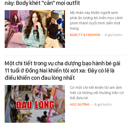
này: Body khét "cân" mọi outfit
Mỹ nhân này khiến người xem
phải ấn tượng khi biến mọi cảnh
phim thành buổi trình diễn thời
trang.
BEAUTY & FASHION
-
6 giờ trước
Một chi tiết trong vụ cha dượng bạo hành bé gái
11 tuổi ở Đồng Nai khiến tôi xót xa: Đây có lẽ là
điều khiến con đau lòng nhất
Có một chi tiết khiến tôi ám ảnh
hơn cả những vết thương trên cơ
thể đứa trẻ.
HỌC ĐƯỜNG
-
6 giờ trước