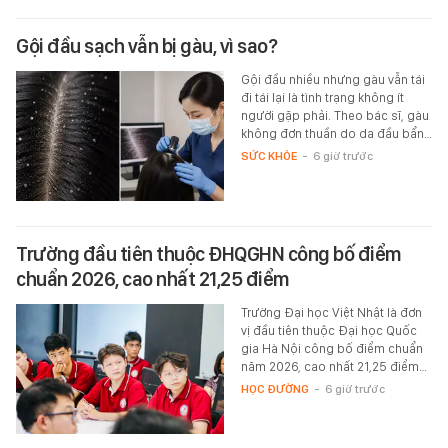
Gội đầu sạch vẫn bị gàu, vì sao?
Gội đầu nhiều nhưng gàu vẫn tái
đi tái lại là tình trạng không ít
người gặp phải. Theo bác sĩ, gàu
không đơn thuần do da đầu bẩn…
SỨC KHỎE
-
6 giờ trước
Trường đầu tiên thuộc ĐHQGHN công bố điểm
chuẩn 2026, cao nhất 21,25 điểm
Trường Đại học Việt Nhật là đơn
vị đầu tiên thuộc Đại học Quốc
gia Hà Nội công bố điểm chuẩn
năm 2026, cao nhất 21,25 điểm…
HỌC ĐƯỜNG
-
6 giờ trước