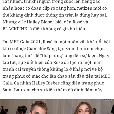
Tất nhiên, trừ khi người trong cuộc lên tiếng xác
nhận hoặc có đoạn clip rõ ràng hơn, netizen mới có
thể khẳng định được thông tin trên là đúng hay sai.
Nhưng việc Hailey Bieber biết đến Rosé và
BLACKPINK là điều không có gì khó hiểu.
Tại MET Gala 2021, Rosé là một nhân vật khá nổi bật
khi cô được Giám đốc Sáng tạo Saint Laurent chọn
làm "nàng thơ" để "tháp tùng" ông đến sự kiện. Ngay
lập tức, sự xuất hiện của Rosé đã tạo ra một màn
tranh cãi truyền thông khủng lồ ở khắp nơi về bộ
trang phục cô mặc cho lần chào sân đầu tiên tại MET
Gala. Cá nhân Hailey Bieber cũng diện trang phục
Saint Laurent cho sự kiện thảm đỏ đình đám này.