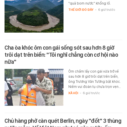
"quả bom nước" khổng lồ.
THẾ GIỚI ĐÓ ĐÂY
-
6 giờ trước
Cha òa khóc ôm con gái sống sót sau hơn 8 giờ
trôi dạt trên biển: "Tôi nghĩ chẳng còn cơ hội nào
nữa"
Ôm chầm lấy con gái vừa trở về
sau hơn 8 giờ trôi dạt trên biển,
ông Trương Văn Tường bật khóc.
Niềm vui đoàn tụ chưa trọn vẹn…
XÃ HỘI
-
6 giờ trước
Chủ hàng phở càn quét Berlin, ngày "đốt" 3 thùng