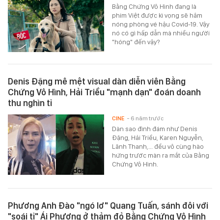
Bằng Chứng Vô Hình đang là
phim Việt được kì vọng sẽ hâm
nóng phòng vé hậu Covid-19. Vậy
nó có gì hấp dẫn mà nhiều người
"hóng" đến vậy?
Denis Đặng mê mệt visual dàn diễn viên Bằng
Chứng Vô Hình, Hải Triều "mạnh dạn" đoán doanh
thu nghìn tỉ
CINE
- 6 năm trước
Dàn sao đình đám như Denis
Đặng, Hải Triều, Karen Nguyễn,
Lãnh Thanh,... đều vô cùng hào
hứng trước màn ra mắt của Bằng
Chứng Vô Hình.
Phương Anh Đào "ngó lơ" Quang Tuấn, sánh đôi với
"soái tỉ" Ái Phương ở thảm đỏ Bằng Chứng Vô Hình