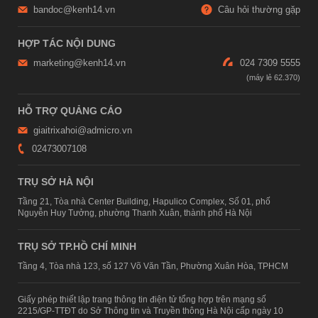
bandoc@kenh14.vn
Câu hỏi thường gặp
HỢP TÁC NỘI DUNG
marketing@kenh14.vn
024 7309 5555
HỖ TRỢ QUẢNG CÁO
giaitrixahoi@admicro.vn
02473007108
TRỤ SỞ HÀ NỘI
Tầng 21, Tòa nhà Center Building, Hapulico Complex, Số 01, phố
Nguyễn Huy Tưởng, phường Thanh Xuân, thành phố Hà Nội
TRỤ SỞ TP.HỒ CHÍ MINH
Tầng 4, Tòa nhà 123, số 127 Võ Văn Tần, Phường Xuân Hòa, TPHCM
Giấy phép thiết lập trang thông tin điện tử tổng hợp trên mạng số
2215/GP-TTĐT do Sở Thông tin và Truyền thông Hà Nội cấp ngày 10