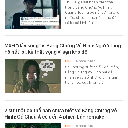
Thủ vai gã sát nhân biến thái
trong Bằng Chứng Vô Hình,
Quang Tuấn gieo nỗi sợ hãi cho
nhiều chị em phụ nữ trong đó có
cả bà xã Linh Phi.
MXH "dậy sóng" vì Bằng Chứng Vô Hình: Người tung
hô hết lời, kẻ thất vọng vì sạn khó đỡ
CINE
- 6 năm trước
Sau những suất chiếu đầu tiên,
Bằng Chứng Vô Hình bắt đầu
nhận về vô số những bình luận
trái chiều của khán giả.
7 sự thật có thể bạn chưa biết về Bằng Chứng Vô
Hình: Cả Châu Á có đến 4 phiên bản remake
CINE
- 6 năm trước