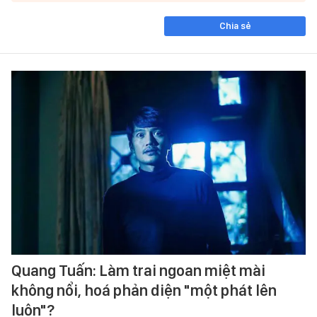
Chia sẻ
Quang Tuấn: Làm trai ngoan miệt mài
không nổi, hoá phản diện "một phát lên
luôn"?