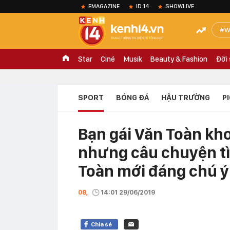
EMAGAZINE
ID.14
SHOWLIVE
W
Star
Ciné
Musik
Beauty & Fashion
Đời
SPORT
BÓNG ĐÁ
HẬU TRƯỜNG
P
Bạn gái Văn Toàn kh
nhưng câu chuyện tì
Toàn mới đáng chú ý
08,
14:01 29/06/2019
Chia sẻ