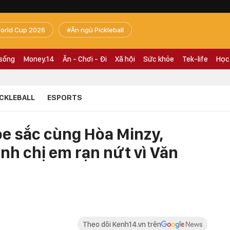
orld Cup 2026
Ăn ngủ Pickleball
 sống
Money.14
Ăn - Chơi - Đi
Xã hội
Sức khỏe
Tek-life
Học
ICKLEBALL
ESPORTS
oe sắc cùng Hòa Minzy,
nh chị em rạn nứt vì Văn
Theo dõi Kenh14.vn trên