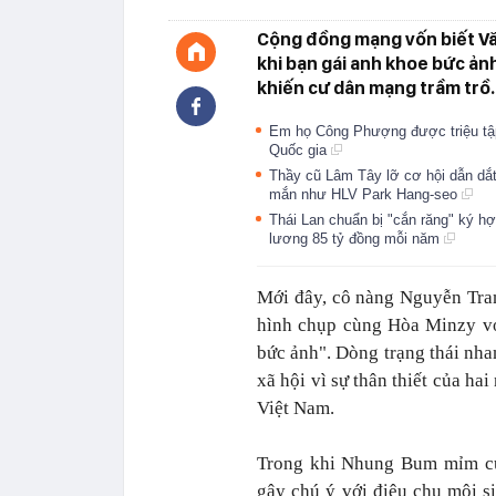
Cộng đồng mạng vốn biết Vă
khi bạn gái anh khoe bức ảnh
khiến cư dân mạng trầm trồ.
Em họ Công Phượng được triệu tập 
Quốc gia
Thầy cũ Lâm Tây lỡ cơ hội dẫn dắt
mắn như HLV Park Hang-seo
Thái Lan chuẩn bị "cắn răng" ký h
lương 85 tỷ đồng mỗi năm
Mới đây, cô nàng Nguyễn Tra
hình chụp cùng Hòa Minzy với
bức ảnh". Dòng trạng thái nha
xã hội vì sự thân thiết của h
Việt Nam.
Trong khi Nhung Bum mỉm cườ
gây chú ý với điệu chu môi si