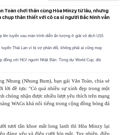
n Toàn chơi thân cùng Hòa Minzy từ lâu, nhưng
 chụp thân thiết với cô ca sĩ người Bắc Ninh vẫn
lên tuyển sau màn trình diễn ấn tượng ở giải vô địch U15
 tuyển Thái Lan vì bị vợ phản đối, không phải ai cũng may
ợp đồng với HLV người Nhật Bản: Từng dự World Cup, đòi
ng Nhung (Nhung Bum), bạn gái Văn Toàn, chia sẻ
 lời đề tựa: "Có quá nhiều sự xinh đẹp trong một
nh chóng nhận được nhiều lượt yêu thích trên mạng
ai nàng WAGs khá nổi tiếng trong cộng đồng bóng đá
i tươi tắn khoe mắt long lanh thì Hòa Minzy lại
êu đáng yêu và điệu cười híp mắt. Tuy nhiên, điều