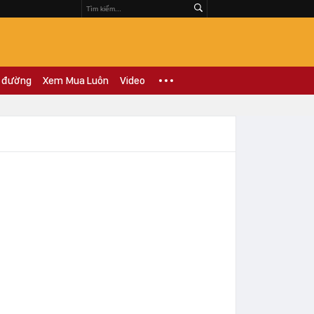
 đường
Xem Mua Luôn
Video