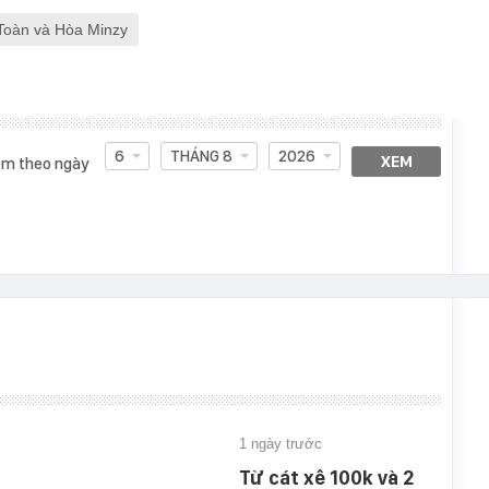
Toàn và Hòa Minzy
6
THÁNG 8
2026
XEM
m theo ngày
1 ngày trước
Từ cát xê 100k và 2