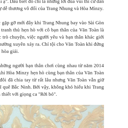
i ạ". Dẫu biết đó chỉ là những lời đùa vui thì cư dân
ự dễ thương vô đối của Trang Nhung và Hòa Minzy.
c gặp gỡ mới đây khi Trang Nhung bay vào Sài Gòn
 tranh thủ hẹn hò với cô bạn thân của Văn Toàn là
trò chuyện, việc người yêu và bạn thân khác giới
hường xuyên xảy ra. Chỉ tội cho Văn Toàn khi đứng
 hòa giải.
hững người bạn thân chơi cùng nhau từ năm 2014
 khi Hòa Minzy hẹn hò cùng bạn thân của Văn Toàn
ôi đã chia tay từ rất lâu nhưng Văn Toàn vẫn giữ
sĩ quê Bắc Ninh. Bởi vậy, không khó hiểu khi Trang
 thiết với giọng ca "Rời bỏ".