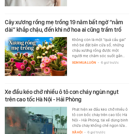
Cây xương rồng mẹ trồng 19 năm bất ngờ “nằm
dài” khắp chậu, đến khi nở hoa ai cũng trầm trồ
Không còn là một “quả cầu gai”
nhỏ bé đặt bên cửa sổ, những
chậu xương rồng được một
người mẹ chăm sóc suốt gần…
XEM MUA LUÔN
-
6 giờ trước
Xe đầu kéo chở nhiều ô tô con cháy ngùn ngụt
trên cao tốc Hà Nội - Hải Phòng
Phát hiện xe đầu kéo chở nhiều ô
tô con bốc cháy trên cao tốc Hà
Nội - Hải Phòng, tài xế dùng bình
chữa cháy khống chế ngọn lửa…
XÃ HỘI
-
6 giờ trước