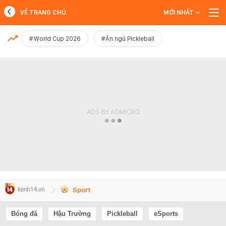
VỀ TRANG CHỦ
MỚI NHẤT
MỚI NHẤT
#World Cup 2026
#Ăn ngủ Pickleball
Xem thêm
Sport
Bóng đá
Hậu Trường
Pickleball
eSports