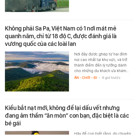
Không phải Sa Pa, Việt Nam có 1 nơi mát mẻ
quanh năm, chỉ từ 18 độ C, được đánh giá là
vương quốc của các loài lan
Nơi đây được ghép từ hai đỉnh
núi cao nhất tại khu vực, và trở
thành điểm đến lý tưởng dành
cho những du khách ưa khám…
ĂN - CHƠI - ĐI
-
6 giờ trước
Kiểu bắt nạt mới, không để lại dấu vết nhưng
đang âm thầm “ăn mòn” con bạn, đặc biệt là các
bé gái
Hãy để con biết rằng, dù chuyện