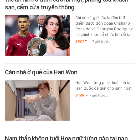
sạn, cấm cửa truyền thông
Chỉ còn ít giờ nữa là đến thời
điểm được đồn đoán Cristiano
Ronaldo và Georgina Rodriguez
sẽ chính thức tổ chức hôn lễ tại…
SPORT
-
7 giờ trước
Căn nhà ở quê của Hari Won
Hari Won từng phải thuê nhà tại
Hàn Quốc để tiện cho sinh hoạt.
STAR
-
7 giờ trước
Nam thần không tuổi Hoa ngữ từng gặp tai nạn