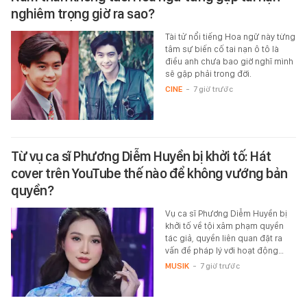
nghiêm trọng giờ ra sao?
Tài tử nổi tiếng Hoa ngữ này từng
tâm sự biến cố tai nạn ô tô là
điều anh chưa bao giờ nghĩ mình
sẽ gặp phải trong đời.
CINE
-
7 giờ trước
Từ vụ ca sĩ Phương Diễm Huyền bị khởi tố: Hát
cover trên YouTube thế nào để không vướng bản
quyền?
Vụ ca sĩ Phương Diễm Huyền bị
khởi tố về tội xâm phạm quyền
tác giả, quyền liên quan đặt ra
vấn đề pháp lý với hoạt động…
MUSIK
-
7 giờ trước