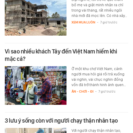
bố mẹ và giật mình nhận ra chỉ
trong vài tháng, rất nhiều ngôi
nhà mới đã mọc lên. Có nhà xây…
XEM MUA LUÔN
-
7 giờ trước
Vì sao nhiều khách Tây đến Việt Nam hiếm khi
mặc cả?
Ở một khu chợ Việt Nam, cảnh
người mua hỏi giá rồi trả xuống
vài nghìn, vài chục nghìn đồng
vốn đã trở thành hình ảnh quen…
ĂN - CHƠI - ĐI
-
7 giờ trước
3 lưu ý sống còn với người chạy thận nhân tạo
Với người chạy thận nhân tạo,