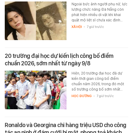
Ngoài bức ảnh người phụ nữ, lực
lượng chức năng Đà Nẵng còn
phát hiện nhiều di vật khi khai
quật mộ liệt sĩ chưa xác định…
XÃ HỘI
-
7 giờ trước
20 trường đại học dự kiến lịch công bố điểm
chuẩn 2026, sớm nhất từ ngày 9/8
Hiện, 20 trường đại học đã dự
kiến thời gian công bố điểm
chuẩn năm 2026, trong đó một
số trường công bố sớm nhất…
HỌC ĐƯỜNG
-
7 giờ trước
Ronaldo và Georgina chi hàng triệu USD cho công
tác an ninh ở đám cưới bí mật, phong toả khách