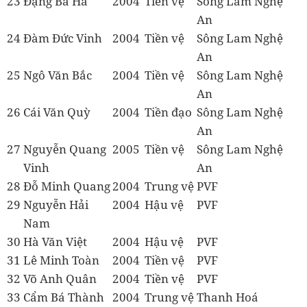
23
Đặng Bá Hà
2004
Tiền vệ
Sông Lam Nghệ
An
24
Đàm Đức Vinh
2004
Tiền vệ
Sông Lam Nghệ
An
25
Ngô Văn Bắc
2004
Tiền vệ
Sông Lam Nghệ
An
26
Cái Văn Quỳ
2004
Tiền đạo
Sông Lam Nghệ
An
27
Nguyễn Quang
2005
Tiền vệ
Sông Lam Nghệ
Vinh
An
28
Đỗ Minh Quang
2004
Trung vệ
PVF
29
Nguyễn Hải
2004
Hậu vệ
PVF
Nam
30
Hà Văn Việt
2004
Hậu vệ
PVF
31
Lê Minh Toàn
2004
Tiền vệ
PVF
32
Võ Anh Quân
2004
Tiền vệ
PVF
33
Cẩm Bá Thành
2004
Trung vệ
Thanh Hoá