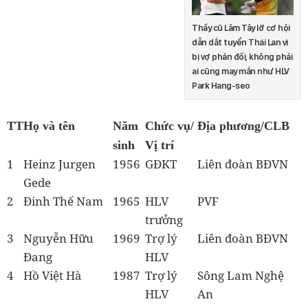
Thầy cũ Lâm Tây lỡ cơ hội
dẫn dắt tuyển Thái Lan vì
bị vợ phản đối, không phải
ai cũng may mắn như HLV
Park Hang-seo
TT
Họ và tên
Năm
Chức vụ/
Địa phương/CLB
sinh
Vị trí
1
Heinz Jurgen
1956
GĐKT
Liên đoàn BĐVN
Gede
2
Đinh Thế Nam
1965
HLV
PVF
trưởng
3
Nguyễn Hữu
1969
Trợ lý
Liên đoàn BĐVN
Đang
HLV
4
Hồ Việt Hà
1987
Trợ lý
Sông Lam Nghệ
HLV
An