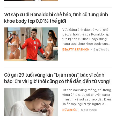
Vợ sắp cưới Ronaldo bị chê béo, tình cũ tung ảnh
khoe body top 0,01% thế giới
Vừa đăng ảnh đáp trả vụ bị chê
béo, vị hôn thê của Ronaldo lập
tức bị tình cũ Irina Shayk đụng
hàng góc chụp khoe body cực…
BEAUTY & FASHION
-
6 giờ trước
Cô gái 29 tuổi vùng kín “bị ăn mòn”, bác sĩ cảnh
báo: Chỉ vài giờ thôi cũng có thể dẫn đến tử vong!
Từ cơn đau vùng mông, chỉ trong
vòng 24 giờ, da cô chuyển sang
màu tím và sốt cao kéo dài. Điều
khiến mọi người rợn người là…
SỨC KHỎE
-
6 giờ trước