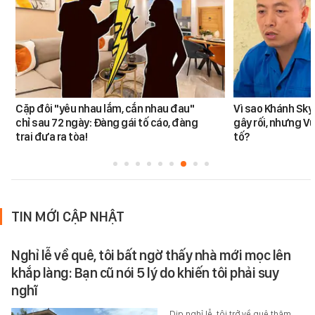
Cặp đôi "yêu nhau lắm, cắn nhau đau"
Vì sao Khánh Sky
chỉ sau 72 ngày: Đàng gái tố cáo, đàng
gây rối, nhưng V
trai đưa ra tòa!
tố?
TIN MỚI CẬP NHẬT
Nghỉ lễ về quê, tôi bất ngờ thấy nhà mới mọc lên
khắp làng: Bạn cũ nói 5 lý do khiến tôi phải suy
nghĩ
Dịp nghỉ lễ, tôi trở về quê thăm