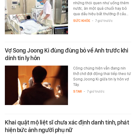
những thói quen như uống thêm
nước, ăn một quả chuối hay bỏ
qua dấu hiệu bất thường ở cầu…
SỨC KHỎE
-
7 giờ trước
Vợ Song Joong Ki đùng đùng bỏ về Anh trước khi
dính tin ly hôn
Công chúng hiện vẫn đang nín
thở chờ đợi động thái tiếp theo từ
Song Joong Ki giữa tin ly hôn vợ
Tây.
STAR
-
7 giờ trước
Khai quật mộ liệt sĩ chưa xác định danh tính, phát
hiện bức ảnh người phụ nữ