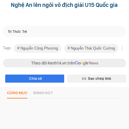
Nghệ An lên ngôi vô địch giải U15 Quốc gia
Trí Thức Trẻ
Tags
Nguyễn Công Phượng
Nguyễn Thái Quốc Cường
H
Theo dõi Kenh14.vn trên
Chia sẻ
Sao chép link
CÙNG MỤC
ĐANG HOT