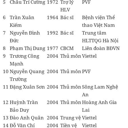
5
Châu Trí Cường
1972
Trợ lý
PVF
HLV
6
Trần Xuân
1964
Bác sĩ
Bệnh viện Thể
Kiếm
thao Việt Nam
7
Nguyễn Đình
1992
Bác sĩ
Trung tâm
Đức
HLTTQG Hà Nội
8
Phạm Thị Dung
1977
CBCM
Liên đoàn BĐVN
9
Trương Công
2004
Thủ môn
Viettel
Mạnh
10
Nguyễn Quang
2004
Thủ môn
PVF
Trường
11
Đặng Xuân Sơn
2004
Thủ môn
Sông Lam Nghệ
An
12
Huỳnh Trần
2004
Thủ môn
Hoàng Anh Gia
Bảo Duy
Lai
13
Đào Anh Quân
2004
Trung vệ
Viettel
14
Đỗ Văn Chí
2004
Tiền vệ
Viettel