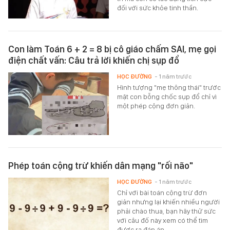
đối với sức khỏe tinh thần.
Con làm Toán 6 + 2 = 8 bị cô giáo chấm SAI, mẹ gọi
điện chất vấn: Câu trả lời khiến chị sụp đổ
HỌC ĐƯỜNG
- 1 năm trước
Hình tượng "mẹ thông thái" trước
mặt con bỗng chốc sụp đổ chỉ vì
một phép cộng đơn giản.
Phép toán cộng trừ khiến dân mạng "rối não"
HỌC ĐƯỜNG
- 1 năm trước
Chỉ với bài toán cộng trừ đơn
giản nhưng lại khiến nhiều người
phải chào thua, bạn hãy thử sức
với câu đố này xem có thể tìm
được ra đáp án.