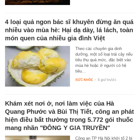
4 loại quả ngon bác sĩ khuyên đừng ăn quá
nhiều vào mùa hè: Hại dạ dày, lá lách, toàn
món quen của nhiều gia đình Việt
Theo các chuyên gia dinh
dưỡng, một số loại trái cây nếu
tiêu thụ quá mức, đặc biệt vào
mùa hè hoặc ở người có hệ
tiêu…
SỨC KHỎE
-
5 giờ trước
Khám xét nơi ở, nơi làm việc của Hà
Quang Phước và Bùi Thị Tiết, công an phát
hiện điều bất thường trong 5.772 gói thuốc
mang nhãn "ĐÔNG Y GIA TRUYỀN"
Công an TP Hà Nội khởi tố 2 bị