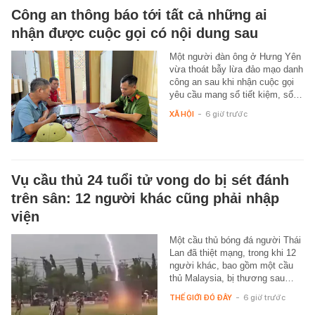
Công an thông báo tới tất cả những ai
nhận được cuộc gọi có nội dung sau
Một người đàn ông ở Hưng Yên
vừa thoát bẫy lừa đảo mạo danh
công an sau khi nhận cuộc gọi
yêu cầu mang sổ tiết kiệm, sổ…
XÃ HỘI
-
6 giờ trước
Vụ cầu thủ 24 tuổi tử vong do bị sét đánh
trên sân: 12 người khác cũng phải nhập
viện
Một cầu thủ bóng đá người Thái
Lan đã thiệt mạng, trong khi 12
người khác, bao gồm một cầu
thủ Malaysia, bị thương sau…
THẾ GIỚI ĐÓ ĐÂY
-
6 giờ trước