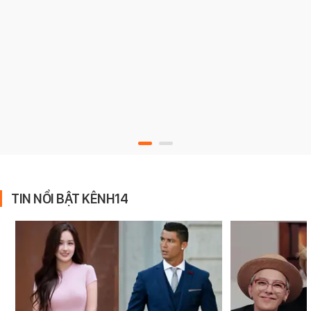
TIN NỔI BẬT KÊNH14