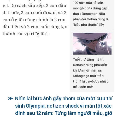
100 năm nữa, tôi vẫn
vịt. Do cách sắp xếp: 2 con đầu
mong Nobita đừng gặp
đi trước, 2 con cuối đi sau, và 2
được Doraemon: Nếu
con ở giữa cũng chính là 2 con
phản đối thì bạn đúng là
"kiểu phụ thuộc" đấy!
đầu tiên và 2 con cuối cùng tạo
thành các vị trí "giữa".
Tuổi thơ từng mê tít
Conan nhưng phải đến
khi lớn mới nhận ra:
Không ngờ một "tên
trộm" lại dạy được nhiều
điều đến thế!
Nhìn lại bức ảnh gầy nhom của một cựu thí
sinh Olympia, netizen shock vì màn lột xác
đỉnh sau 12 năm: Từng làm người mẫu, giờ