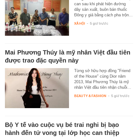
can sau khi phát hiện đường
dây sản xuất, buôn bán thuốc
Đông y giả bằng cách pha trộn…
XÃ HỘI
-
5 giờ trước
Mai Phương Thúy là mỹ nhân Việt đầu tiên
được trao đặc quyền này
Từng sở hữu hợp đồng "Friend
of the House" cùng Dior năm
2013, Mai Phương Thúy là mỹ
nhân Việt đầu tiên nhận chuỗi…
BEAUTY & FASHION
-
5 giờ trước
Bộ Y tế vào cuộc vụ bé trai nghi bị bạo
hành đến tử vong tại lớp học can thiệp