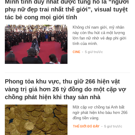
Minh tinh duy nhất được tung hô là “người
phụ nữ đẹp trai nhất thế giới”, visual tuyệt
tác bẻ cong mọi giới tính
Không chỉ nam giới, mỹ nhân
này còn thu hút cả một lượng
lớn fan nữ nhờ vẻ đẹp phi giới
tính của mình.
CINE
-
5 giờ trước
Phong tỏa khu vực, thu giữ 266 hiện vật
vàng trị giá hơn 26 tỷ đồng do một cặp vợ
chồng phát hiện khi thay sàn nhà
Một cặp vợ chồng tại Anh bất
ngờ phát hiện kho báu hơn 266
đồng tiền vàng.
THẾ GIỚI ĐÓ ĐÂY
-
5 giờ trước