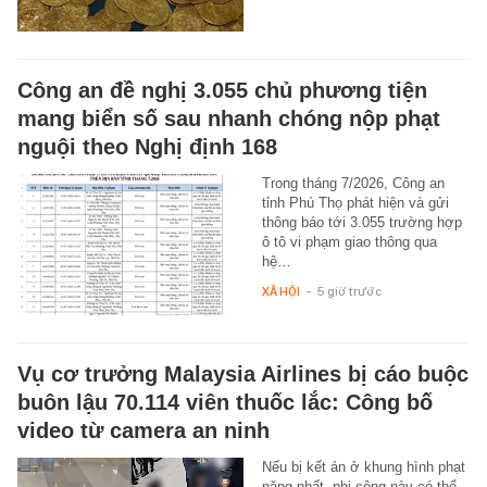
Công an đề nghị 3.055 chủ phương tiện
mang biển số sau nhanh chóng nộp phạt
nguội theo Nghị định 168
Trong tháng 7/2026, Công an
tỉnh Phú Thọ phát hiện và gửi
thông báo tới 3.055 trường hợp
ô tô vi phạm giao thông qua
hệ…
XÃ HỘI
-
5 giờ trước
Vụ cơ trưởng Malaysia Airlines bị cáo buộc
buôn lậu 70.114 viên thuốc lắc: Công bố
video từ camera an ninh
Nếu bị kết án ở khung hình phạt
nặng nhất, phi công này có thể