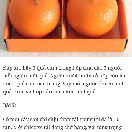
Đáp án: Lấy 3 quả cam trong hộp chia cho 3 người,
mỗi người một quả. Người thứ 4 nhận cả hộp còn lại
với 1 quả cam bên trong. Vậy mỗi người đều có một
quả cam, và hộp vẫn còn chứa một quả.
Bài 7:
Có một cây cầu chỉ chịu được tải trọng tối đa là 10
tấn. Một chiếc xe tải đang chở hàng, với tổng trọng