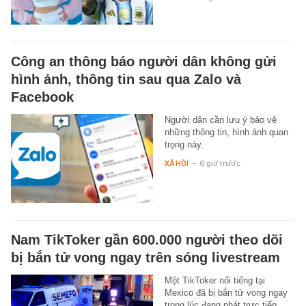
Công an thông báo người dân không gửi
hình ảnh, thông tin sau qua Zalo và
Facebook
Người dân cần lưu ý bảo vệ
những thông tin, hình ảnh quan
trọng này.
XÃ HỘI
-
6 giờ trước
Nam TikToker gần 600.000 người theo dõi
bị bắn tử vong ngay trên sóng livestream
Một TikToker nổi tiếng tại
Mexico đã bị bắn tử vong ngay
trong lúc đang phát trực tiếp