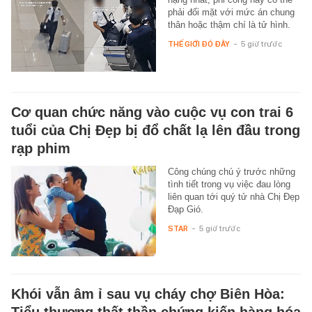
phải đối mặt với mức án chung
thân hoặc thậm chí là tử hình.
THẾ GIỚI ĐÓ ĐÂY
-
5 giờ trước
Cơ quan chức năng vào cuộc vụ con trai 6
tuổi của Chị Đẹp bị đổ chất lạ lên đầu trong
rạp phim
Công chúng chú ý trước những
tình tiết trong vụ việc đau lòng
liên quan tới quý tử nhà Chị Đẹp
Đạp Gió.
STAR
-
5 giờ trước
Khói vẫn âm ỉ sau vụ cháy chợ Biên Hòa:
Tiểu thương thất thần chứng kiến hàng hóa