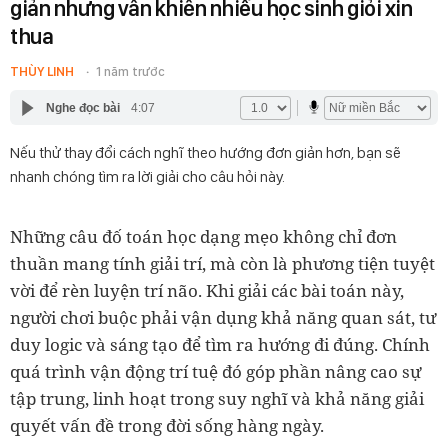
giản nhưng vẫn khiến nhiều học sinh giỏi xin
thua
THÙY LINH
1 năm trước
Nghe đọc bài
4:07
Nếu thử thay đổi cách nghĩ theo hướng đơn giản hơn, bạn sẽ
nhanh chóng tìm ra lời giải cho câu hỏi này.
Những câu đố toán học dạng mẹo không chỉ đơn
thuần mang tính giải trí, mà còn là phương tiện tuyệt
vời để rèn luyện trí não. Khi giải các bài toán này,
người chơi buộc phải vận dụng khả năng quan sát, tư
duy logic và sáng tạo để tìm ra hướng đi đúng. Chính
quá trình vận động trí tuệ đó góp phần nâng cao sự
tập trung, linh hoạt trong suy nghĩ và khả năng giải
quyết vấn đề trong đời sống hàng ngày.