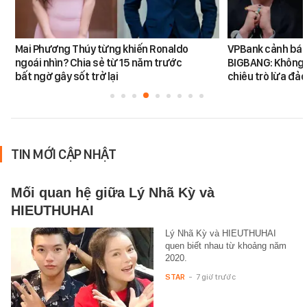
Mai Phương Thúy từng khiến Ronaldo
VPBank cảnh báo
ngoái nhìn? Chia sẻ từ 15 năm trước
BIGBANG: Không c
bất ngờ gây sốt trở lại
chiêu trò lừa đảo
TIN MỚI CẬP NHẬT
Mối quan hệ giữa Lý Nhã Kỳ và
HIEUTHUHAI
Lý Nhã Kỳ và HIEUTHUHAI
quen biết nhau từ khoảng năm
2020.
STAR
-
7 giờ trước