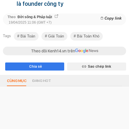
là founder công ty
Theo
Đời sống & Pháp luật
Copy link
19/04/2025 11:06 (GMT +7)
Tags
Bài Toán
Giải Toán
Bài Toán Khó
Theo dõi Kenh14.vn trên
Chia sẻ
Sao chép link
CÙNG MỤC
ĐANG HOT