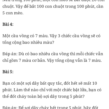
chuột. Vậy để bắt 100 con chuột trong 100 phút, cần
5 con mèo.
Bài 4:
Một cầu vồng có 7 màu. Vậy 3 chiếc cầu vồng sẽ có
tổng cộng bao nhiêu màu?
Đáp án: Dù có bao nhiêu cầu vồng thì mỗi chiếc vẫn
chỉ gồm 7 màu cơ bản. Vậy tổng cộng vẫn là 7 màu.
Bài 5:
Bạn có một sợi dây bất quy tắc, đốt hết sẽ mất 10
phút. Làm thế nào chỉ với một chiếc bật lửa, bạn có
thể đốt cháy toàn bộ sợi dây trong 5 phút?
Đáp án: Để sợi dây cháy hết trong 5 phút, hãy đốt