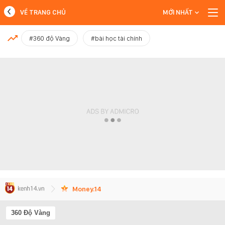
VỀ TRANG CHỦ
MỚI NHẤT
MỚI NHẤT
#360 độ Vàng
#bài học tài chính
Xem thêm
Money.14
360 Độ Vàng