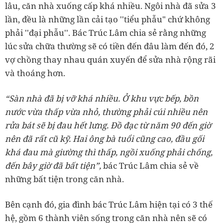
lâu, căn nhà xuống cấp khá nhiều. Ngôi nhà đã sửa 3
lần, đều là những lần cải tạo ''tiểu phẫu" chứ không
phải ''đại phẫu''. Bác Trúc Lâm chia sẻ rằng những
lúc sửa chữa thường sẽ có tiền đến đâu làm đến đó, 2
vợ chồng thay nhau quán xuyến để sửa nhà rộng rãi
và thoáng hơn.
“Sàn nhà đã bị vỡ khá nhiều. Ở khu vực bếp, bồn
nước vừa thấp vừa nhỏ, thường phải cúi nhiều nên
rửa bát sẽ bị đau hết lưng. Đồ đạc từ năm 90 đến giờ
nên đã rất cũ kỹ. Hai ông bà tuổi cũng cao, đầu gối
khá đau mà giường thì thấp, ngồi xuống phải chống,
đến bây giờ đã bất tiện”,
bác Trúc Lâm chia sẻ về
những bất tiện trong căn nhà.
Bên cạnh đó, gia đình bác Trúc Lâm hiện tại có 3 thế
hệ, gồm 6 thành viên sống trong căn nhà nên sẽ có