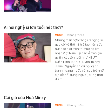
Ai nói nghệ sĩ lớn tuổi hết thời?
MUSIK
- 7 tháng trước
Những màn hợp tác giữa nghệ sĩ
gạo cội và thế hệ trẻ tạo nên sức
hút đặc biệt trên thị trường âm
nhạc Việt Nam. Tại các lễ trao giải
uy tín, các tên tuổi như NSƯT
Xuân Hinh, NSND Huỳnh Tú hay
Jimmii Nguyễn có cơ hội cạnh
tranh ngang ngửa với sao trẻ nhờ
sự kết nối đúng người, đúng thời
điểm.
Cái giá của Hoà Minzy
MUSIK
- 7 tháng trước