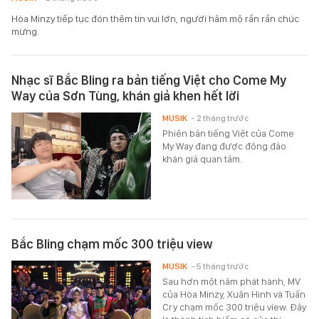
Hòa Minzy tiếp tục đón thêm tin vui lớn, người hâm mộ rần rần chúc
mừng.
Nhạc sĩ Bắc Bling ra bản tiếng Việt cho Come My
Way của Sơn Tùng, khán giả khen hết lời
MUSIK
- 2 tháng trước
Phiên bản tiếng Việt của Come
My Way đang được đông đảo
khán giả quan tâm.
Bắc Bling chạm mốc 300 triệu view
MUSIK
- 5 tháng trước
Sau hơn một năm phát hành, MV
của Hòa Minzy, Xuân Hinh và Tuấn
Cry chạm mốc 300 triệu view. Đây