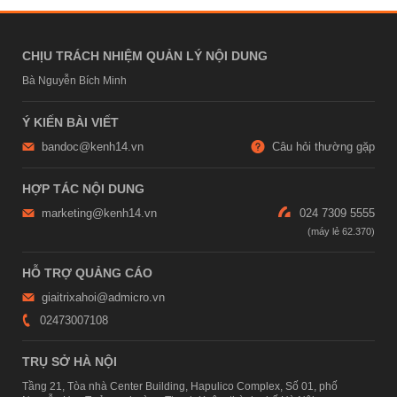
CHỊU TRÁCH NHIỆM QUẢN LÝ NỘI DUNG
Bà Nguyễn Bích Minh
Ý KIẾN BÀI VIẾT
bandoc@kenh14.vn
Câu hỏi thường gặp
HỢP TÁC NỘI DUNG
marketing@kenh14.vn
024 7309 5555
HỖ TRỢ QUẢNG CÁO
giaitrixahoi@admicro.vn
02473007108
TRỤ SỞ HÀ NỘI
Tầng 21, Tòa nhà Center Building, Hapulico Complex, Số 01, phố