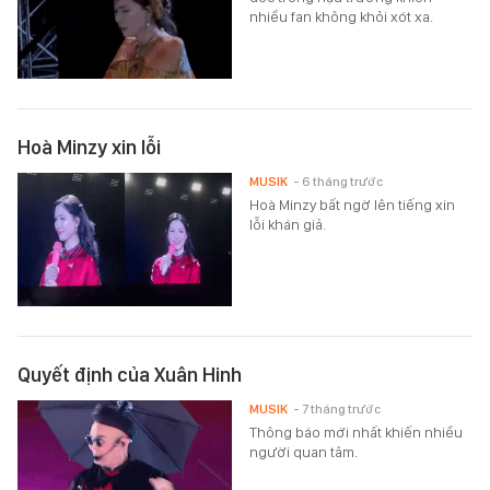
nhiều fan không khỏi xót xa.
Hoà Minzy xin lỗi
MUSIK
- 6 tháng trước
Hoà Minzy bất ngờ lên tiếng xin
lỗi khán giả.
Quyết định của Xuân Hinh
MUSIK
- 7 tháng trước
Thông báo mới nhất khiến nhiều
người quan tâm.