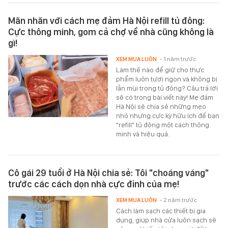
Mãn nhãn với cách mẹ đảm Hà Nội refill tủ đông:
Cực thông minh, gom cả chợ về nhà cũng không là
gì!
XEM MUA LUÔN
- 1 năm trước
Làm thế nào để giữ cho thực
phẩm luôn tươi ngon và không bị
lẫn mùi trong tủ đông? Câu trả lời
sẽ có trong bài viết này! Mẹ đảm
Hà Nội sẽ chia sẻ những mẹo
nhỏ nhưng cực kỳ hữu ích để bạn
"refill" tủ đông một cách thông
minh và hiệu quả.
Cô gái 29 tuổi ở Hà Nội chia sẻ: Tôi "choáng váng"
trước các cách dọn nhà cực đỉnh của mẹ!
XEM MUA LUÔN
- 2 năm trước
Cách làm sạch các thiết bị gia
dụng, giúp nhà cửa luôn sạch sẽ