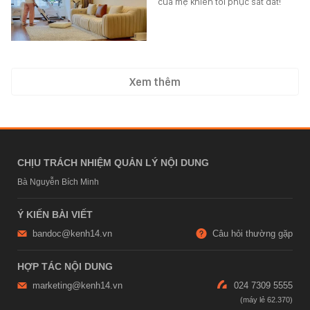
của mẹ khiến tôi phục sát đất!
Xem thêm
CHỊU TRÁCH NHIỆM QUẢN LÝ NỘI DUNG
Bà Nguyễn Bích Minh
Ý KIẾN BÀI VIẾT
bandoc@kenh14.vn
Câu hỏi thường gặp
HỢP TÁC NỘI DUNG
marketing@kenh14.vn
024 7309 5555