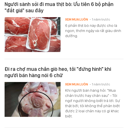
Người sành sỏi đi mua thịt bò: Ưu tiên 6 bộ phận
"đắt giá" sau đây
XEM MUA LUÔN
- 1 năm trước
6 phần thịt bò này được cho là
ngon, thơm ngậy và rất giàu dinh
dưỡng.
Đi ra chợ mua chân giò heo, tôi "đứng hình" khi
người bán hàng nói 6 chữ
XEM MUA LUÔN
- 1 năm trước
Khi người bán hàng hỏi: "Mua
chân trước hay chân sau" - Tôi
ngớ người không biết trả lời. Sự
thật bởi, tôi không thể phân biệt
được 2 loại chân này có gì khác
biệt.