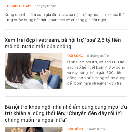
THẾ GIỚI ĐÓ ĐÂY
- 17 ngày trước
Xung quanh mâm cơm gia đình, các bà nội trợ tay hòm chìa khóa thắt
lưng buộc bụng bắt đầu phàn nàn về cú tăng giá đột ngột.
Xem trai đẹp livetream, bà nội trợ 'boa' 2,5 tỷ tiền
mồ hôi nước mắt của chồng
ĐỜI SỐNG
- 9 tháng trước
Ở nhà làm nội trợ, vợ anh Lưu tiêu
sạch số tiền tiết kiệm 4,3 tỷ đồng
và vay nóng thêm gần 300 triệu
đồng, hơn nửa trong số đó dùng
để “boa” nam streamer đẹp trai.
Bà nội trợ khoe ngôi nhà nhỏ ấm cúng cùng mẹo lưu
trữ khiến ai cũng thốt lên: “Chuyển đến đây rồi thì
chẳng muốn ra ngoài nữa”
ĐỜI SỐNG
- 1 năm trước