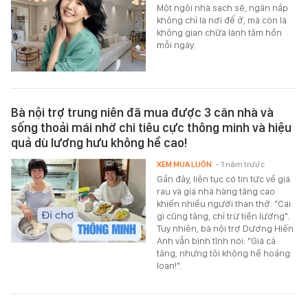
Một ngôi nhà sạch sẽ, ngăn nắp
không chỉ là nơi để ở, mà còn là
không gian chữa lành tâm hồn
mỗi ngày.
Bà nội trợ trung niên đã mua được 3 căn nhà và
sống thoải mái nhờ chi tiêu cực thông minh và hiệu
quả dù lương hưu không hề cao!
XEM MUA LUÔN
- 1 năm trước
Gần đây, liên tục có tin tức về giá
rau và giá nhà hàng tăng cao
khiến nhiều người than thở: "Cái
gì cũng tăng, chỉ trừ tiền lương".
Tuy nhiên, bà nội trợ Dương Hiến
Anh vẫn bình tĩnh nói: "Giá cả
tăng, nhưng tôi không hề hoảng
loạn!".