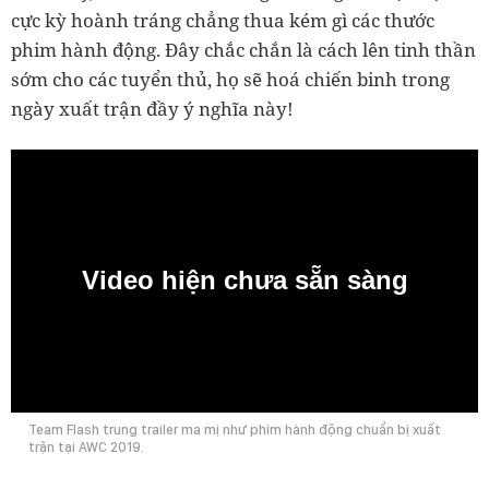
cực kỳ hoành tráng chẳng thua kém gì các thước
phim hành động. Đây chắc chắn là cách lên tinh thần
sớm cho các tuyển thủ, họ sẽ hoá chiến binh trong
ngày xuất trận đầy ý nghĩa này!
Video hiện chưa sẵn sàng
0:00
Team Flash trung trailer ma mị như phim hành động chuẩn bị xuất
trận tại AWC 2019.