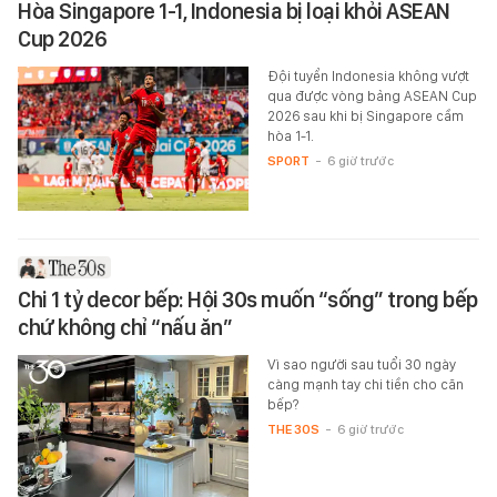
Hòa Singapore 1-1, Indonesia bị loại khỏi ASEAN
Cup 2026
Đội tuyển Indonesia không vượt
qua được vòng bảng ASEAN Cup
2026 sau khi bị Singapore cầm
hòa 1-1.
SPORT
-
6 giờ trước
Chi 1 tỷ decor bếp: Hội 30s muốn “sống” trong bếp
chứ không chỉ “nấu ăn”
Vì sao người sau tuổi 30 ngày
càng mạnh tay chi tiền cho căn
bếp?
THE 30S
-
6 giờ trước