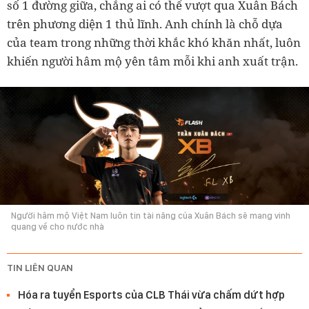
số 1 đường giữa,
chẳng ai có thể vượt qua Xuân Bách
trên phương diện 1 thủ lĩnh. Anh chính là chỗ dựa
của team trong những thời khắc khó khăn nhất, luôn
khiến người hâm mộ yên tâm mỗi khi anh xuất trận.
Người hâm mộ Việt Nam luôn tin tài năng của Xuân Bách sẽ mang vinh
quang về cho nước nhà
TIN LIÊN QUAN
Hóa ra tuyển Esports của CLB Thái vừa chấm dứt hợp