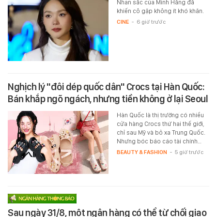
Nhan sắc của Minh Hằng đã
khiến cô gặp không ít khó khăn.
CINE
-
6 giờ trước
Nghịch lý "đôi dép quốc dân" Crocs tại Hàn Quốc:
Bán khắp ngõ ngách, nhưng tiền không ở lại Seoul
Hàn Quốc là thị trường có nhiều
cửa hàng Crocs thứ hai thế giới,
chỉ sau Mỹ và bỏ xa Trung Quốc.
Nhưng bóc báo cáo tài chính…
BEAUTY & FASHION
-
5 giờ trước
Sau ngày 31/8, một ngân hàng có thể từ chối giao