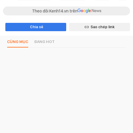
Theo dõi Kenh14.vn trên
Chia sẻ
Sao chép link
CÙNG MỤC
ĐANG HOT