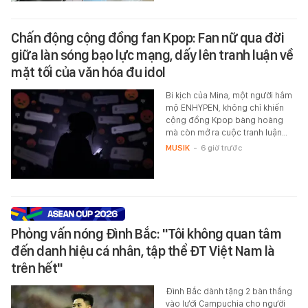
Chấn động cộng đồng fan Kpop: Fan nữ qua đời
giữa làn sóng bạo lực mạng, dấy lên tranh luận về
mặt tối của văn hóa đu idol
Bi kịch của Mina, một người hâm
mộ ENHYPEN, không chỉ khiến
cộng đồng Kpop bàng hoàng
mà còn mở ra cuộc tranh luận…
MUSIK
-
6 giờ trước
Phỏng vấn nóng Đình Bắc: "Tôi không quan tâm
đến danh hiệu cá nhân, tập thể ĐT Việt Nam là
trên hết"
Đình Bắc dành tặng 2 bàn thắng
vào lưới Campuchia cho người