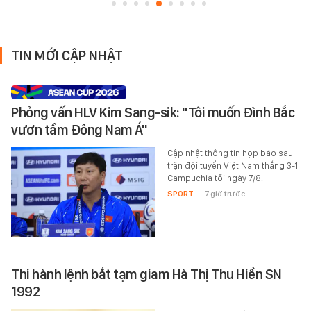
TIN MỚI CẬP NHẬT
Phỏng vấn HLV Kim Sang-sik: "Tôi muốn Đình Bắc
vươn tầm Đông Nam Á"
Cập nhật thông tin họp báo sau
trận đội tuyển Việt Nam thắng 3-1
Campuchia tối ngày 7/8.
SPORT
-
7 giờ trước
Thi hành lệnh bắt tạm giam Hà Thị Thu Hiền SN
1992