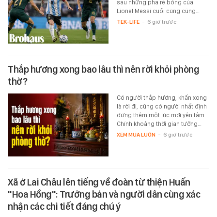
sau những pha rê bóng của
Lionel Messi cuối cùng cũng…
TEK-LIFE
-
6 giờ trước
Thắp hương xong bao lâu thì nên rời khỏi phòng
thờ?
Có người thắp hương, khấn xong
là rời đi, cũng có người nhất định
đứng thêm một lúc mới yên tâm.
Chính khoảng thời gian tưởng…
XEM MUA LUÔN
-
6 giờ trước
Xã ở Lai Châu lên tiếng về đoàn từ thiện Huấn
"Hoa Hồng": Trưởng bản và người dân cùng xác
nhận các chi tiết đáng chú ý