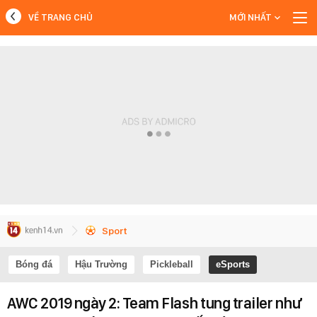
VỀ TRANG CHỦ
MỚI NHẤT
MỚI NHẤT
Xem thêm
Sport
Bóng đá
Hậu Trường
Pickleball
eSports
AWC 2019 ngày 2: Team Flash tung trailer như