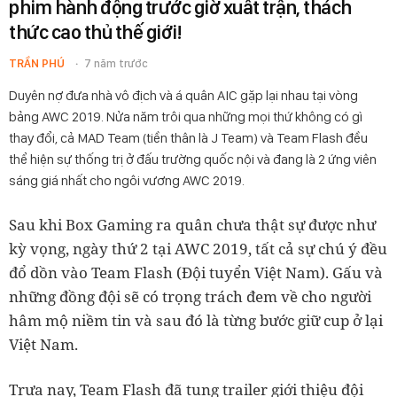
phim hành động trước giờ xuất trận, thách
thức cao thủ thế giới!
TRẦN PHÚ
7 năm trước
Duyên nợ đưa nhà vô địch và á quân AIC gặp lại nhau tại vòng
bảng AWC 2019. Nửa năm trôi qua những mọi thứ không có gì
thay đổi, cả MAD Team (tiền thân là J Team) và Team Flash đều
thể hiện sự thống trị ở đấu trường quốc nội và đang là 2 ứng viên
sáng giá nhất cho ngôi vương AWC 2019.
Sau khi Box Gaming ra quân chưa thật sự được như
kỳ vọng, ngày thứ 2 tại AWC 2019, tất cả sự chú ý đều
đổ dồn vào Team Flash (Đội tuyển Việt Nam). Gấu và
những đồng đội sẽ có trọng trách đem về cho người
hâm mộ niềm tin và sau đó là từng bước giữ cup ở lại
Việt Nam.
Trưa nay, Team Flash đã tung trailer giới thiệu đội