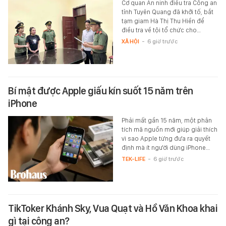
Cơ quan An ninh điều tra Công an
tỉnh Tuyên Quang đã khởi tố, bắt
tạm giam Hà Thị Thu Hiền để
điều tra về tội tổ chức cho…
XÃ HỘI
-
6 giờ trước
Bí mật được Apple giấu kín suốt 15 năm trên
iPhone
Phải mất gần 15 năm, một phân
tích mã nguồn mới giúp giải thích
vì sao Apple từng đưa ra quyết
định mà ít người dùng iPhone…
TEK-LIFE
-
6 giờ trước
TikToker Khánh Sky, Vua Quạt và Hồ Văn Khoa khai
gì tại công an?