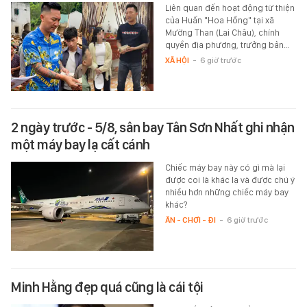
Liên quan đến hoạt động từ thiện
của Huấn "Hoa Hồng" tại xã
Mường Than (Lai Châu), chính
quyền địa phương, trưởng bản…
XÃ HỘI
-
6 giờ trước
2 ngày trước - 5/8, sân bay Tân Sơn Nhất ghi nhận
một máy bay lạ cất cánh
Chiếc máy bay này có gì mà lại
được coi là khác lạ và được chú ý
nhiều hơn những chiếc máy bay
khác?
ĂN - CHƠI - ĐI
-
6 giờ trước
Minh Hằng đẹp quá cũng là cái tội