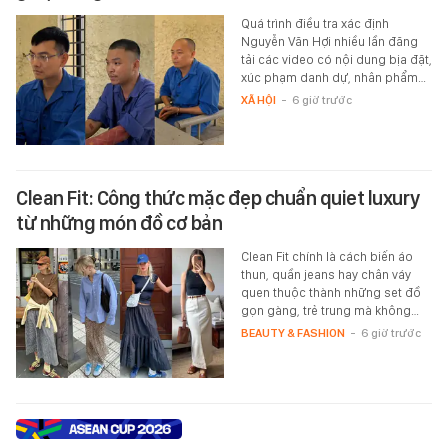
Quá trình điều tra xác định
Nguyễn Văn Hợi nhiều lần đăng
tải các video có nội dung bịa đặt,
xúc phạm danh dự, nhân phẩm…
XÃ HỘI
-
6 giờ trước
Clean Fit: Công thức mặc đẹp chuẩn quiet luxury
từ những món đồ cơ bản
Clean Fit chính là cách biến áo
thun, quần jeans hay chân váy
quen thuộc thành những set đồ
gọn gàng, trẻ trung mà không…
BEAUTY & FASHION
-
6 giờ trước