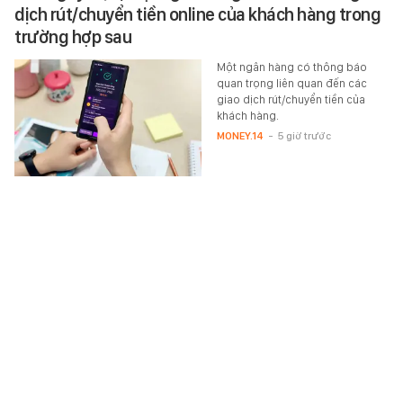
dịch rút/chuyển tiền online của khách hàng trong
trường hợp sau
Một ngân hàng có thông báo
quan trọng liên quan đến các
giao dịch rút/chuyển tiền của
khách hàng.
MONEY.14
-
5 giờ trước
Mẫu điện thoại Samsung "ít được quảng cáo"
nhưng lại rất đáng mua với người Việt lúc này
Giữa cơn bão giá hiện tại, sự xuất
hiện của Galaxy S25 FE ở phân
khúc giá quanh mốc 13 triệu
đồng là lựa chọn phù hợp.
TEK-LIFE
-
5 giờ trước