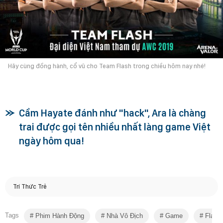
Hãy cùng đồng hành, cổ vũ cho Team Flash trong chiều hôm nay nhé!
Cầm Hayate đánh như "hack", Ara là chàng
trai được gọi tên nhiều nhất làng game Việt
ngày hôm qua!
Trí Thức Trẻ
Tags
Phim Hành Động
Nhà Vô Địch
Game
Flash