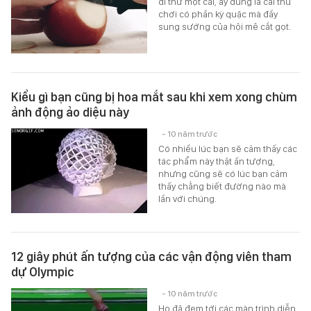
đi thử một cái, ấy đúng là cái thú
chơi có phần kỳ quặc mà đầy
sung sướng của hội mê cắt gọt.
Kiểu gì bạn cũng bị hoa mắt sau khi xem xong chùm
ảnh động ảo diệu này
- 10 năm trước
Có nhiều lúc bạn sẽ cảm thấy các
tác phẩm này thật ấn tượng,
nhưng cũng sẽ có lúc bạn cảm
thấy chẳng biết đường nào mà
lần với chúng.
12 giây phút ấn tượng của các vận động viên tham
dự Olympic
- 10 năm trước
Họ đã đem tới các màn trình diễn