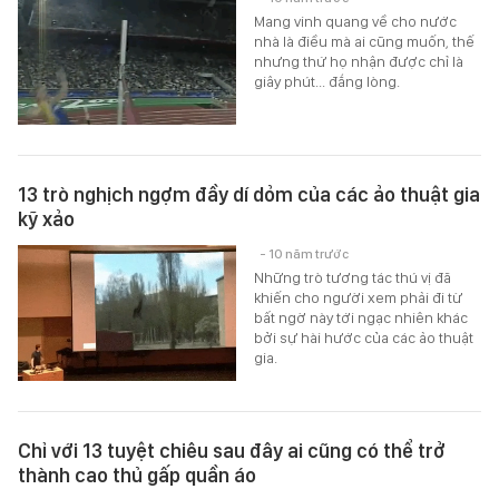
Mang vinh quang về cho nước
nhà là điều mà ai cũng muốn, thế
nhưng thứ họ nhận được chỉ là
giây phút... đắng lòng.
13 trò nghịch ngợm đầy dí dỏm của các ảo thuật gia
kỹ xảo
- 10 năm trước
Những trò tương tác thú vị đã
khiến cho người xem phải đi từ
bất ngờ này tới ngạc nhiên khác
bởi sự hài hước của các ảo thuật
gia.
Chỉ với 13 tuyệt chiêu sau đây ai cũng có thể trở
thành cao thủ gấp quần áo