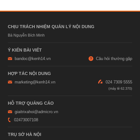
CHỊU TRÁCH NHIỆM QUẢN LÝ NỘI DUNG
Bà Nguyễn Bích Minh
Ý KIẾN BÀI VIẾT
bandoc@kenh14.vn
Câu hỏi thường gặp
HỢP TÁC NỘI DUNG
marketing@kenh14.vn
024 7309 5555
HỖ TRỢ QUẢNG CÁO
giaitrixahoi@admicro.vn
02473007108
TRỤ SỞ HÀ NỘI