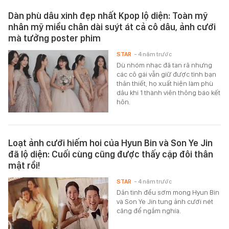
Dàn phù dâu xinh đẹp nhất Kpop lộ diện: Toàn mỹ
nhân mỹ miều chân dài suýt át cả cô dâu, ảnh cưới
mà tưởng poster phim
STAR
- 4 năm trước
Dù nhóm nhạc đã tan rã nhưng
các cô gái vẫn giữ được tình bạn
thân thiết, họ xuất hiện làm phù
dâu khi 1 thành viên thông báo kết
hôn.
Loạt ảnh cưới hiếm hoi của Hyun Bin và Son Ye Jin
đã lộ diện: Cuối cùng cũng được thấy cặp đôi thân
mật rồi!
STAR
- 4 năm trước
Dân tình đều sớm mong Hyun Bin
và Son Ye Jin tung ảnh cưới nét
căng để ngắm nghía.