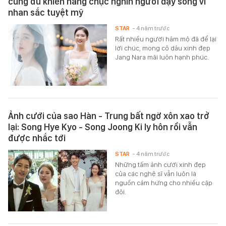
cũng đủ khiến hàng chục nghìn người dậy sóng vì
nhan sắc tuyệt mỹ
STAR
- 4 năm trước
Rất nhiều người hâm mộ đã để lại
lời chúc, mong cô dâu xinh đẹp
Jang Nara mãi luôn hạnh phúc.
Ảnh cưới của sao Hàn - Trung bất ngờ xôn xao trở
lại: Song Hye Kyo - Song Joong Ki ly hôn rồi vẫn
được nhắc tới
STAR
- 4 năm trước
Những tấm ảnh cưới xinh đẹp
của các nghệ sĩ vẫn luôn là
nguồn cảm hứng cho nhiều cặp
đôi.