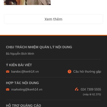
Xem thêm
CHỊU TRÁCH NHIỆM QUẢN LÝ NỘI DUNG
Bà Nguyễn Bích Minh
Ý KIẾN BÀI VIẾT
bandoc@kenh14.vn
Câu hỏi thường gặp
HỢP TÁC NỘI DUNG
marketing@kenh14.vn
024 7309 5555
HỖ TRỢ QUẢNG CÁO