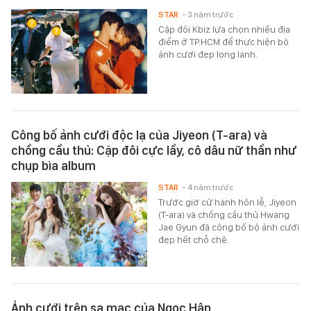
STAR
- 3 năm trước
Cặp đôi Kbiz lựa chọn nhiều địa
điểm ở TP.HCM để thực hiện bộ
ảnh cưới đẹp long lanh.
Công bố ảnh cưới độc lạ của Jiyeon (T-ara) và
chồng cầu thủ: Cặp đôi cực lầy, cô dâu nữ thần như
chụp bìa album
STAR
- 4 năm trước
Trước giờ cử hành hôn lễ, Jiyeon
(T-ara) và chồng cầu thủ Hwang
Jae Gyun đã công bố bộ ảnh cưới
đẹp hết chỗ chê.
Ảnh cưới trên sa mạc của Ngọc Hân