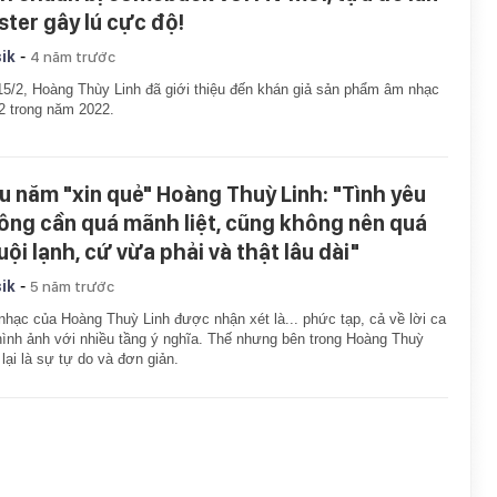
ster gây lú cực độ!
-
ik
4 năm trước
15/2, Hoàng Thùy Linh đã giới thiệu đến khán giả sản phẩm âm nhạc
2 trong năm 2022.
u năm "xin quẻ" Hoàng Thuỳ Linh: "Tình yêu
ông cần quá mãnh liệt, cũng không nên quá
uội lạnh, cứ vừa phải và thật lâu dài"
-
ik
5 năm trước
hạc của Hoàng Thuỳ Linh được nhận xét là... phức tạp, cả về lời ca
hình ảnh với nhiều tầng ý nghĩa. Thế nhưng bên trong Hoàng Thuỳ
 lại là sự tự do và đơn giản.