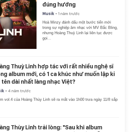
đúng hướng
-
Musik
1 năm trước
Hoà Minzy đánh dấu một bước tiến mới
trong sự nghiệp âm nhạc với MV Bắc Bling,
nhưng Hoàng Thuỳ Linh lại liên tục được
gọi…
àng Thuỳ Linh hợp tác với rất nhiều nghệ sĩ
ong album mới, có 1 ca khúc như muốn lập kỉ
c tên dài nhất làng nhạc Việt?
-
ik
4 năm trước
m vol.4 của Hoàng Thùy Linh sẽ ra mắt vào 1h00 trưa ngày 11/8 sắp
àng Thùy Linh trải lòng: "Sau khi album