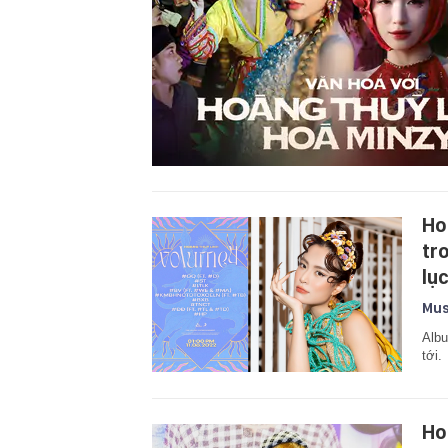
Ho
tr
lụ
Mus
Albu
tới.
Ho