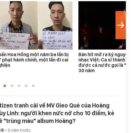
ấn Hoa Hồng một năm ba lần bị
Bản hit mở ra kỷ nguyên
 phạt hành chính, một lần đi cai
nhạc Việt: Ca sĩ thành h
ghiện
được cả nước gọi là "An
30 năm
tizen tranh cãi về MV Gieo Quẻ của Hoàng
ùy Linh: người khen nức nở cho 10 điểm, kẻ
ê "trùng màu" album Hoàng?
-
ik
5 năm trước