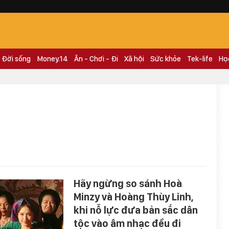
Đời sống
Money.14
Ăn - Chơi - Đi
Xã hội
Sức khỏe
Tek-life
Họ
Hãy ngừng so sánh Hoà
Minzy và Hoàng Thùy Linh,
khi nỗ lực đưa bản sắc dân
tộc vào âm nhạc đều đi