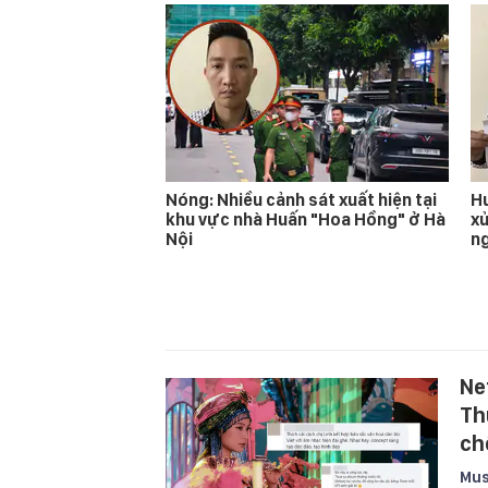
Nóng: Nhiều cảnh sát xuất hiện tại
Hu
khu vực nhà Huấn "Hoa Hồng" ở Hà
xử
Nội
n
Ne
Th
ch
Mus