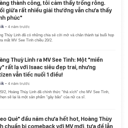
àng thành công, tôi cảm thấy trống rỗng.
ồi giữa rất nhiều giải thưởng vẫn chưa thấy
nh phúc"
-
ik
4 năm trước
g Thùy Linh đã có những chia sẻ cởi mở và chân thành tại buổi họp
ra mắt MV See Tình chiều 20/2.
àng Thuỳ Linh ra MV See Tình: Một "miền
" rất lạ với Isaac siêu đẹp trai, nhưng
izen vẫn tiếc nuối 1 điều!
-
ik
4 năm trước
20/2, Hoàng Thùy Linh đã chính thức "thả xích" cho MV See Tình,
hẹn sẽ lại là một sản phẩm "gây bão" của nữ ca sĩ.
ieo Quẻ" đầu năm chưa hết hot, Hoàng Thùy
nh chuẩn bị comeback với MV mới, tựa đề lẫn