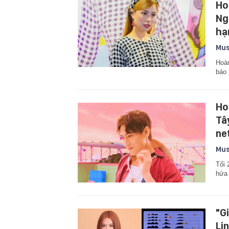
Ho
Ng
hạ
Mus
Hoàn
báo 
Ho
Tây
net
Mus
Tối 
hứa 
"G
Li