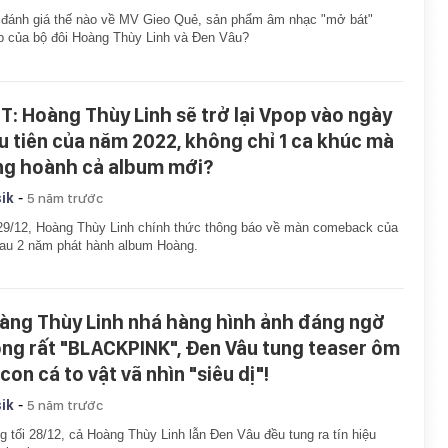
đánh giá thế nào về MV Gieo Quẻ, sản phẩm âm nhạc "mở bát"
 của bộ đôi Hoàng Thùy Linh và Đen Vâu?
T: Hoàng Thùy Linh sẽ trở lại Vpop vào ngày
u tiên của năm 2022, không chỉ 1 ca khúc mà
ng hoành cả album mới?
-
ik
5 năm trước
29/12, Hoàng Thùy Linh chính thức thông báo về màn comeback của
au 2 năm phát hành album Hoàng.
àng Thùy Linh nhá hàng hình ảnh đáng ngờ
ông rất "BLACKPINK", Đen Vâu tung teaser ôm
con cá to vật vã nhìn "siêu dị"!
-
ik
5 năm trước
g tối 28/12, cả Hoàng Thùy Linh lẫn Đen Vâu đều tung ra tín hiệu