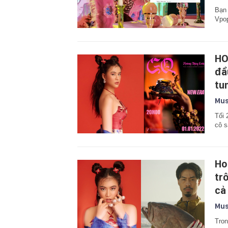
Bạn 
Vpop
HO
đầ
tu
Mus
Tối 
cô s
Ho
tr
cả 
Mus
Tron