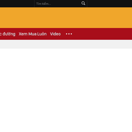
c đường
Xem Mua Luôn
Video