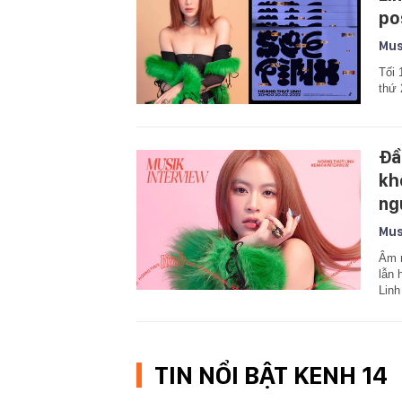
po
Mus
Tối 
thứ 
Đầ
kh
ng
Mus
Âm n
lẫn 
Linh
TIN NỔI BẬT KENH 14