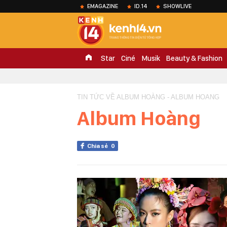
EMAGAZINE
ID.14
SHOWLIVE
Star
Ciné
Musik
Beauty & Fashion
TIN TỨC VỀ ALBUM HOÀNG - ALBUM HOANG
Album Hoàng
Chia sẻ
0