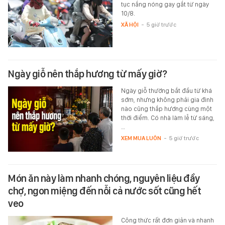
tục nắng nóng gay gắt từ ngày
10/8.
XÃ HỘI
-
5 giờ trước
Ngày giỗ nên thắp hương từ mấy giờ?
Ngày giỗ thường bắt đầu từ khá
sớm, nhưng không phải gia đình
nào cũng thắp hương cùng một
thời điểm. Có nhà làm lễ từ sáng,
…
XEM MUA LUÔN
-
5 giờ trước
Món ăn này làm nhanh chóng, nguyên liệu đầy
chợ, ngon miệng đến nỗi cả nước sốt cũng hết
veo
Công thức rất đơn giản và nhanh