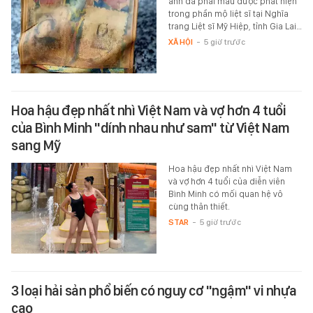
ảnh đã phai màu được phát hiện
trong phần mộ liệt sĩ tại Nghĩa
trang Liệt sĩ Mỹ Hiệp, tỉnh Gia Lai…
XÃ HỘI
-
5 giờ trước
Hoa hậu đẹp nhất nhì Việt Nam và vợ hơn 4 tuổi
của Bình Minh "dính nhau như sam" từ Việt Nam
sang Mỹ
Hoa hậu đẹp nhất nhì Việt Nam
và vợ hơn 4 tuổi của diễn viên
Bình Minh có mối quan hệ vô
cùng thân thiết.
STAR
-
5 giờ trước
3 loại hải sản phổ biến có nguy cơ "ngậm" vi nhựa
cao