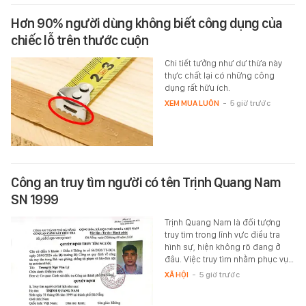
Hơn 90% người dùng không biết công dụng của
chiếc lỗ trên thước cuộn
Chi tiết tưởng như dư thừa này
thực chất lại có những công
dụng rất hữu ích.
XEM MUA LUÔN
-
5 giờ trước
Công an truy tìm người có tên Trịnh Quang Nam
SN 1999
Trịnh Quang Nam là đối tượng
truy tìm trong lĩnh vực điều tra
hình sự, hiện không rõ đang ở
đâu. Việc truy tìm nhằm phục vụ…
XÃ HỘI
-
5 giờ trước