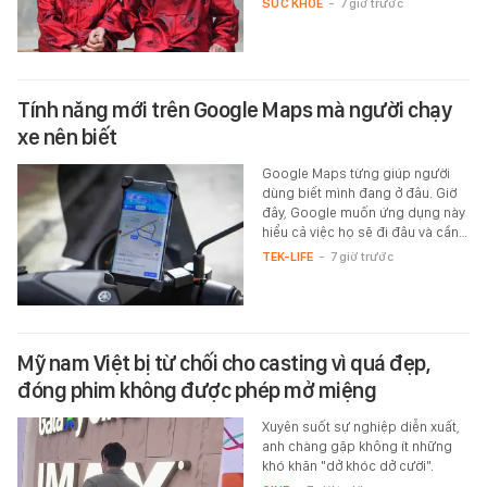
SỨC KHỎE
-
7 giờ trước
Tính năng mới trên Google Maps mà người chạy
xe nên biết
Google Maps từng giúp người
dùng biết mình đang ở đâu. Giờ
đây, Google muốn ứng dụng này
hiểu cả việc họ sẽ đi đâu và cần…
TEK-LIFE
-
7 giờ trước
Mỹ nam Việt bị từ chối cho casting vì quá đẹp,
đóng phim không được phép mở miệng
Xuyên suốt sự nghiệp diễn xuất,
anh chàng gặp không ít những
khó khăn "dở khóc dở cười".