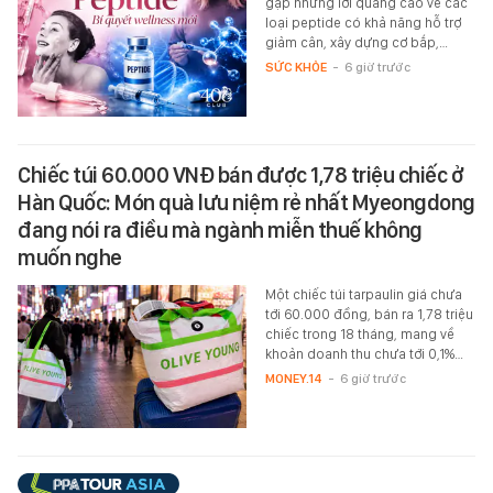
gặp những lời quảng cáo về các
loại peptide có khả năng hỗ trợ
giảm cân, xây dựng cơ bắp,…
SỨC KHỎE
-
6 giờ trước
Chiếc túi 60.000 VNĐ bán được 1,78 triệu chiếc ở
Hàn Quốc: Món quà lưu niệm rẻ nhất Myeongdong
đang nói ra điều mà ngành miễn thuế không
muốn nghe
Một chiếc túi tarpaulin giá chưa
tới 60.000 đồng, bán ra 1,78 triệu
chiếc trong 18 tháng, mang về
khoản doanh thu chưa tới 0,1%…
MONEY.14
-
6 giờ trước