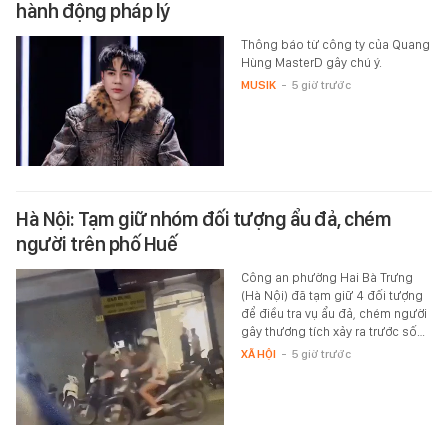
hành động pháp lý
Thông báo từ công ty của Quang
Hùng MasterD gây chú ý.
MUSIK
-
5 giờ trước
Hà Nội: Tạm giữ nhóm đối tượng ẩu đả, chém
người trên phố Huế
Công an phường Hai Bà Trưng
(Hà Nội) đã tạm giữ 4 đối tượng
để điều tra vụ ẩu đả, chém người
gây thương tích xảy ra trước số…
XÃ HỘI
-
5 giờ trước