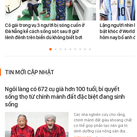
Cô gái trong vụ 3 người bị sóng cuốn ở
Lặng người nhìn l
Đà Nẵng kể cách sống sót sau 8 giờ
bật khóc ở World 
lênh đênh trên biển dù không biết bơi
hôm nay bố anh đ
TIN MỚI CẬP NHẬT
Ngôi làng có 672 cụ già hơn 100 tuổi, bí quyết
sống thọ từ chính mảnh đất đặc biệt đang sinh
sống
Các nhà nghiên cứu cho rằng,
chính mảnh đất giàu khoáng chất
có thể góp phần tạo nên giá trị
dinh dưỡng của nông sản địa…