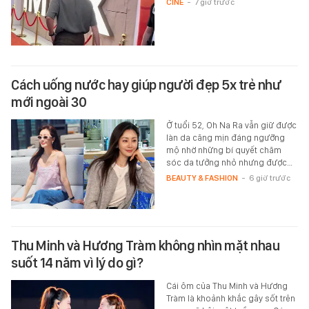
CINE
-
7 giờ trước
Cách uống nước hay giúp người đẹp 5x trẻ như
mới ngoài 30
Ở tuổi 52, Oh Na Ra vẫn giữ được
làn da căng mịn đáng ngưỡng
mộ nhờ những bí quyết chăm
sóc da tưởng nhỏ nhưng được…
BEAUTY & FASHION
-
6 giờ trước
Thu Minh và Hương Tràm không nhìn mặt nhau
suốt 14 năm vì lý do gì?
Cái ôm của Thu Minh và Hương
Tràm là khoảnh khắc gây sốt trên