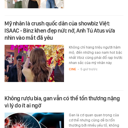
Mỹ nhân là crush quốc dân của showbiz Việt:
ISAAC - Binz khen đẹp nức nở, Anh Tú Atus vừa
nhìn vào mắt đã yêu
Không chỉ hàng triệu người hâm
mộ, đến những sao nam hot bậc
nhất Vbiz cũng phải đổ rạp trước
nhan sắc của mỹ nhân này.
CINE
-
5 giờ trước
Không rượu bia, gan vẫn có thể tổn thương nặng
vì lý do ít ai ngờ
Gan là cơ quan quan trọng của
cơ thể nhưng cũng dễ bị tổn
thương bởi nhiều yếu tố, không