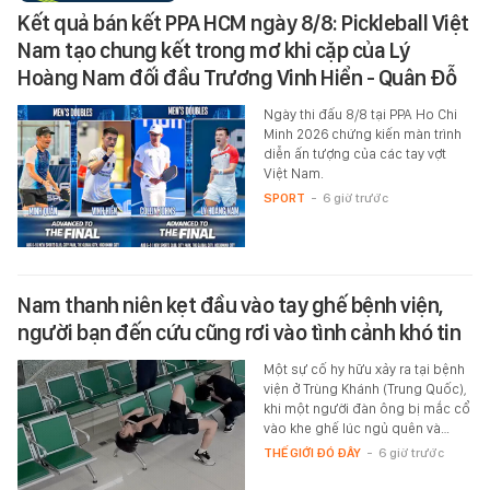
Kết quả bán kết PPA HCM ngày 8/8: Pickleball Việt
Nam tạo chung kết trong mơ khi cặp của Lý
Hoàng Nam đối đầu Trương Vinh Hiển - Quân Đỗ
Ngày thi đấu 8/8 tại PPA Ho Chi
Minh 2026 chứng kiến màn trình
diễn ấn tượng của các tay vợt
Việt Nam.
SPORT
-
6 giờ trước
Nam thanh niên kẹt đầu vào tay ghế bệnh viện,
người bạn đến cứu cũng rơi vào tình cảnh khó tin
Một sự cố hy hữu xảy ra tại bệnh
viện ở Trùng Khánh (Trung Quốc),
khi một người đàn ông bị mắc cổ
vào khe ghế lúc ngủ quên và…
THẾ GIỚI ĐÓ ĐÂY
-
6 giờ trước