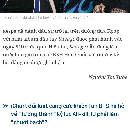
4 cô nàng đã phải tập luyện vô cùng vất vả và chăm chỉ
aespa đã đánh dấu sự trở lại trên đường đua Kpop
với mini album đầu tay
Savage
được phát hành vào
ngày 5/10 vừa qua. Hiện tại,
Savage
vẫn đang làm
mưa làm gió trên các BXH Hàn Quốc với những kỷ
lục đáng nể được ghi nhận.
Nguồn: YouTube
iChart đổi luật căng cực khiến fan BTS hả hê
về "tường thành" kỷ lục All-kill, IU phải làm
"chuột bạch"?