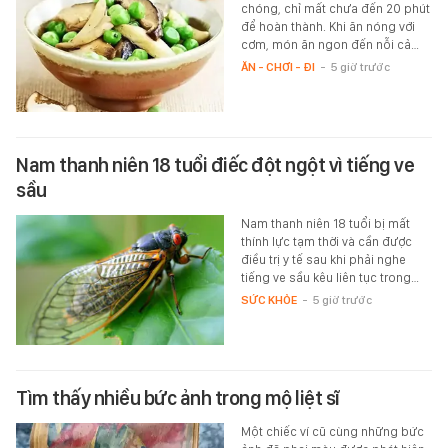
chóng, chỉ mất chưa đến 20 phút
để hoàn thành. Khi ăn nóng với
cơm, món ăn ngon đến nỗi cả…
ĂN - CHƠI - ĐI
-
5 giờ trước
Nam thanh niên 18 tuổi điếc đột ngột vì tiếng ve
sầu
Nam thanh niên 18 tuổi bị mất
thính lực tạm thời và cần được
điều trị y tế sau khi phải nghe
tiếng ve sầu kêu liên tục trong…
SỨC KHỎE
-
5 giờ trước
Tìm thấy nhiều bức ảnh trong mộ liệt sĩ
Một chiếc ví cũ cùng những bức