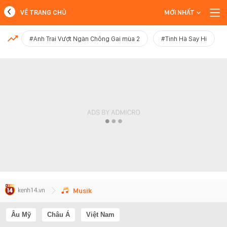
VỀ TRANG CHỦ
MỚI NHẤT
MỚI NHẤT
#Anh Trai Vượt Ngàn Chông Gai mùa 2
#Tinh Hà Say Hi
Xem thêm
Musik
Âu Mỹ
Châu Á
Việt Nam