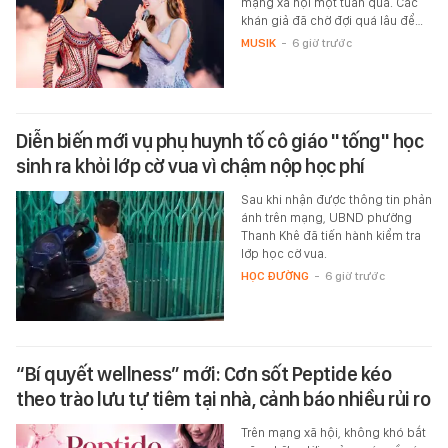
mạng xã hội một tuần qua. Các
khán giả đã chờ đợi quá lâu để…
MUSIK
-
6 giờ trước
Diễn biến mới vụ phụ huynh tố cô giáo "tống" học
sinh ra khỏi lớp cờ vua vì chậm nộp học phí
Sau khi nhận được thông tin phản
ánh trên mạng, UBND phường
Thanh Khê đã tiến hành kiểm tra
lớp học cờ vua.
HỌC ĐƯỜNG
-
6 giờ trước
“Bí quyết wellness” mới: Cơn sốt Peptide kéo
theo trào lưu tự tiêm tại nhà, cảnh báo nhiều rủi ro
Trên mạng xã hội, không khó bắt