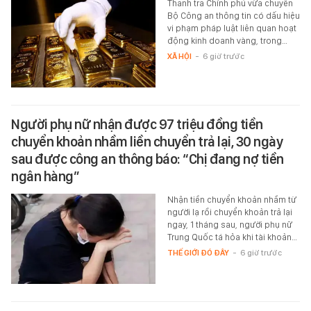
Thanh tra Chính phủ vừa chuyển
Bộ Công an thông tin có dấu hiệu
vi phạm pháp luật liên quan hoạt
động kinh doanh vàng, trong…
XÃ HỘI
-
6 giờ trước
Người phụ nữ nhận được 97 triệu đồng tiền
chuyển khoản nhầm liền chuyển trả lại, 30 ngày
sau được công an thông báo: “Chị đang nợ tiền
ngân hàng”
Nhận tiền chuyển khoản nhầm từ
người lạ rồi chuyển khoản trả lại
ngay, 1 tháng sau, người phụ nữ
Trung Quốc tá hỏa khi tài khoản…
THẾ GIỚI ĐÓ ĐÂY
-
6 giờ trước