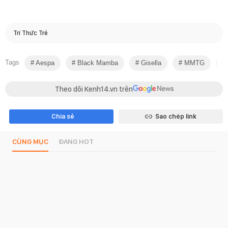
Trí Thức Trẻ
Tags
Aespa
Black Mamba
Gisella
MMTG
Theo dõi Kenh14.vn trên
Chia sẻ
Sao chép link
CÙNG MỤC
ĐANG HOT