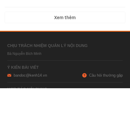
Xem thêm
CHỊU TRÁCH NHIỆM QUẢN LÝ NỘI DUNG
Bà Nguyễn Bích Minh
Ý KIẾN BÀI VIẾT
bandoc@kenh14.vn
Câu hỏi thường gặp
HỢP TÁC NỘI DUNG
marketing@kenh14.vn
024 7309 5555
HỖ TRỢ QUẢNG CÁO
giaitrixahoi@admicro.vn