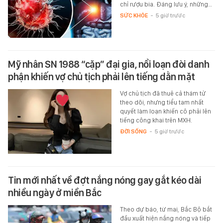
chỉ rượu bia. Đáng lưu ý, những…
SỨC KHỎE
-
5 giờ trước
Mỹ nhân SN 1988 “cặp” đại gia, nổi loạn đòi danh
phận khiến vợ chủ tịch phải lên tiếng dằn mặt
Vợ chủ tịch đã thuê cả thám tử
theo dõi, nhưng tiểu tam nhất
quyết làm loạn khiến cô phải lên
tiếng công khai trên MXH.
ĐỜI SỐNG
-
5 giờ trước
Tin mới nhất về đợt nắng nóng gay gắt kéo dài
nhiều ngày ở miền Bắc
Theo dự báo, từ mai, Bắc Bộ bắt
đầu xuất hiện nắng nóng và tiếp