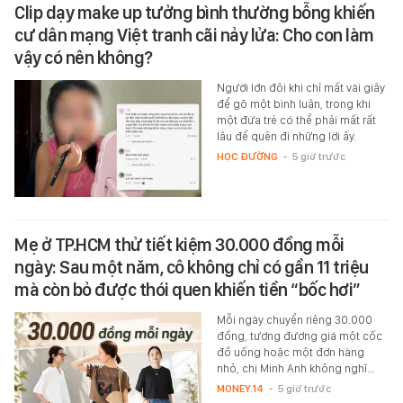
Clip dạy make up tưởng bình thường bỗng khiến
cư dân mạng Việt tranh cãi nảy lửa: Cho con làm
vậy có nên không?
Người lớn đôi khi chỉ mất vài giây
để gõ một bình luận, trong khi
một đứa trẻ có thể phải mất rất
lâu để quên đi những lời ấy.
HỌC ĐƯỜNG
-
5 giờ trước
Mẹ ở TP.HCM thử tiết kiệm 30.000 đồng mỗi
ngày: Sau một năm, cô không chỉ có gần 11 triệu
mà còn bỏ được thói quen khiến tiền “bốc hơi”
Mỗi ngày chuyển riêng 30.000
đồng, tương đương giá một cốc
đồ uống hoặc một đơn hàng
nhỏ, chị Minh Anh không nghĩ…
MONEY.14
-
5 giờ trước