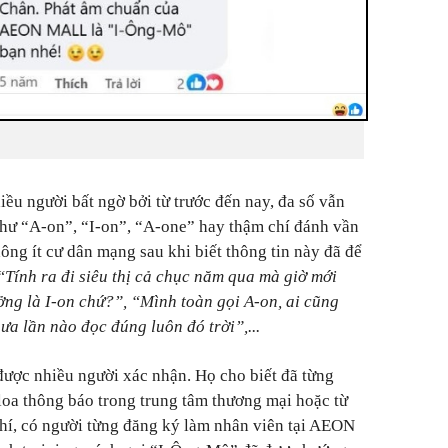
iều người bất ngờ bởi từ trước đến nay, đa số vẫn
như “A-on”, “I-on”, “A-one” hay thậm chí đánh vần
ng ít cư dân mạng sau khi biết thông tin này đã để
“Tính ra đi siêu thị cả chục năm qua mà giờ mới
ưởng là I-on chứ?”, “Mình toàn gọi A-on, ai cũng
ưa lần nào đọc đúng luôn đó trời”,...
được nhiều người xác nhận. Họ cho biết đã từng
oa thông báo trong trung tâm thương mại hoặc từ
hí, có người từng đăng ký làm nhân viên tại AEON