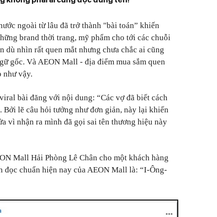
ước ngoài từ lâu đã trở thành "bài toán” khiến
những brand thời trang, mỹ phẩm cho tới các chuỗi
tên dù nhìn rất quen mắt nhưng chưa chắc ai cũng
ngữ gốc. Và AEON Mall - địa điểm mua sắm quen
p như vậy.
iral bài đăng với nội dung: “Các vợ đã biết cách
ởi lẽ câu hỏi tưởng như đơn giản, này lại khiến
a vì nhận ra mình đã gọi sai tên thương hiệu này
AEON Mall Hải Phòng Lê Chân cho một khách hàng
ch đọc chuẩn hiện nay của AEON Mall là: “I-Ông-