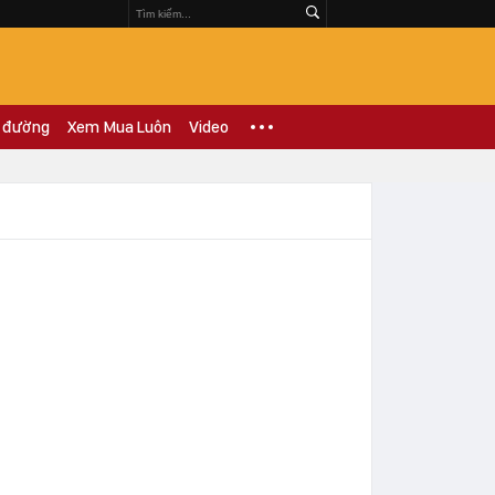
 đường
Xem Mua Luôn
Video