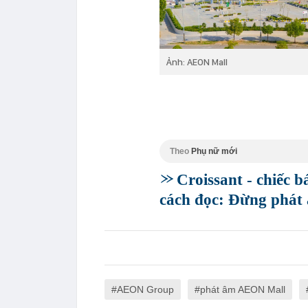
Ảnh: AEON Mall
Theo
Phụ nữ mới
Croissant - chiếc 
cách đọc: Đừng phát 
AEON Group
phát âm AEON Mall