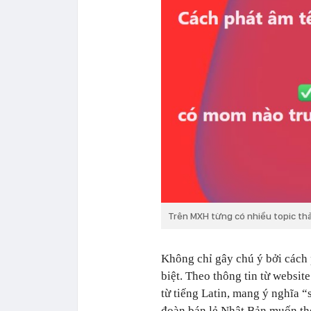
Trên MXH từng có nhiều topic thả
Không chỉ gây chú ý bởi cách
biệt. Theo thông tin từ websi
từ tiếng Latin, mang ý nghĩa “
đoàn bán lẻ Nhật Bản muốn the