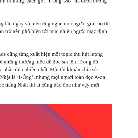
rình training, cách gọi “I-Ông-Mô” đã được hướng
ng lâu ngày và hiệu ứng nghe mọi người gọi sao thì
dần trở nên phổ biến tới mức nhiều người mặc định
ads cũng từng xuất hiện một topic thu hút lượng
sẻ những thương hiệu dễ đọc sai tên. Trong đó,
 nhắc đến nhiều nhất. Một tài khoản chia sẻ:
Nhật là ‘I-Ông’, nhưng mọi người toàn đọc A-on
ọc tiếng Nhật thì ai cũng bảo đọc như vậy mới