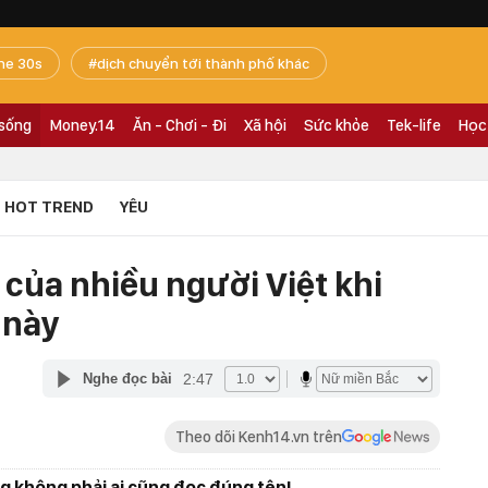
he 30s
dịch chuyển tới thành phố khác
 sống
Money.14
Ăn - Chơi - Đi
Xã hội
Sức khỏe
Tek-life
Học
HOT TREND
YÊU
 của nhiều người Việt khi
 này
2:47
Nghe đọc bài
Theo dõi Kenh14.vn trên
g không phải ai cũng đọc đúng tên!