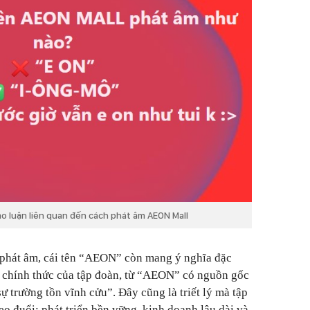
o luận liên quan đến cách phát âm AEON Mall
 phát âm, cái tên “AEON” còn mang ý nghĩa đặc
te chính thức của tập đoàn, từ “AEON” có nguồn gốc
sự trường tồn vĩnh cửu”. Đây cũng là triết lý mà tập
o đuổi: phát triển bền vững, kinh doanh lâu dài và