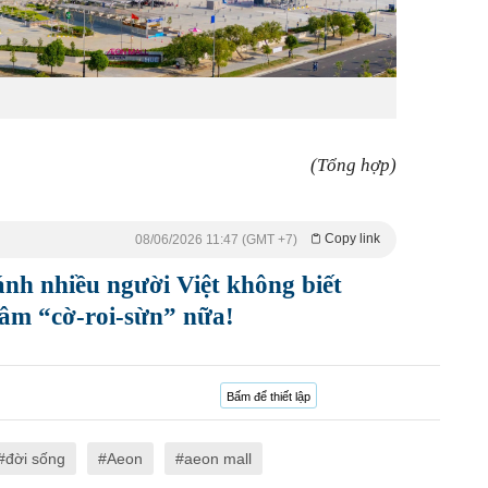
(Tổng hợp)
Copy link
08/06/2026 11:47 (GMT +7)
bánh nhiều người Việt không biết
âm “cờ-roi-sừn” nữa!
Bấm để thiết lập
đời sống
Aeon
aeon mall