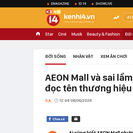
EMAGAZINE
ID.14
SHOWLIVE
T
Star
Ciné
Musik
Beauty & Fashion
Đời
ĐỜI SỐNG
NHÂN VẬT
XEM ĂN CHƠI
AEON Mall và sai lầm
đọc tên thương hiệu
S.A,
12:48 08/06/2026
Chia sẻ
Ai cũng biết AEON Mall nhưn