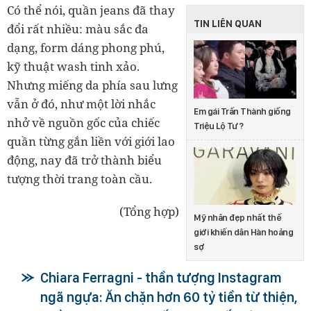
Có thể nói, quần jeans đã thay
TIN LIÊN QUAN
đổi rất nhiều: màu sắc đa
dạng, form dáng phong phú,
kỹ thuật wash tinh xảo.
Nhưng miếng da phía sau lưng
vẫn ở đó, như một lời nhắc
Em gái Trấn Thành giống
nhở về nguồn gốc của chiếc
Triệu Lộ Tư?
quần từng gắn liền với giới lao
động, nay đã trở thành biểu
tượng thời trang toàn cầu.
(Tổng hợp)
Mỹ nhân đẹp nhất thế
giới khiến dân Hàn hoảng
sợ
Chiara Ferragni - thần tượng Instagram
ngã ngựa: Ăn chặn hơn 60 tỷ tiền từ thiện,