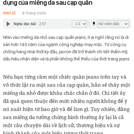
dụng của miếng da sau cạp quần
ÁNH LÊ
8 tháng trước
Nghe đọc bài
2:57
Nhìn vào miếng da nhỏ sau cạp quần jeans, ít ai nghĩ rằng nó là di
sản hơn 140 năm của ngành công nghiệp may mặc. Từ công cụ
chống hàng nhái thời kỳ đầu, jacron đã trở thành chi tiết thẩm mỹ,
dấu hiệu nhận diện và là phần không thể thiếu của thời trang jeans.
Nếu bạn từng cầm một chiếc quần jeans trên tay và
vô thức lật ra mặt sau của cạp quần, hẳn sẽ thấy một
miếng da nhỏ được khâu chắc chắn ở đó. Chi tiết ấy
đã quá quen thuộc đến mức nhiều người không để ý
nó xuất hiện từ bao giờ và để làm gì. Tuy nhiên, đằng
sau miếng da tưởng chừng bình thường ấy lại là cả
một câu chuyện dài về lịch sử, thương hiệu và sự
hình thành của một biểu tượng thời trang.