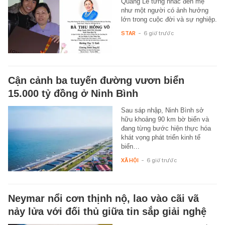
Quang Lê từng nhắc đến mẹ
như một người có ảnh hưởng
lớn trong cuộc đời và sự nghiệp.
STAR
-
6 giờ trước
Cận cảnh ba tuyến đường vươn biển
15.000 tỷ đồng ở Ninh Bình
Sau sáp nhập, Ninh Bình sở
hữu khoảng 90 km bờ biển và
đang từng bước hiện thực hóa
khát vọng phát triển kinh tế
biển…
XÃ HỘI
-
6 giờ trước
Neymar nổi cơn thịnh nộ, lao vào cãi vã
nảy lửa với đối thủ giữa tin sắp giải nghệ