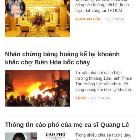
động sản khủng, nổi bật là cơ
ngơi dát vàng tại TP.HCM.
XEM MUA LUÔN
-
6 giờ trước
Nhân chứng bàng hoàng kể lại khoảnh
khắc chợ Biên Hòa bốc cháy
Từ căn nhà chỉ cách hiện
trường khoảng 10m, anh Phạm
Thu Hoàng Lộc vẫn chưa hết
bàng hoàng khi nhớ lại khoảnh…
XÃ HỘI
-
6 giờ trước
Thông tin cáo phó của mẹ ca sĩ Quang Lê
Trong nhiều chia sẻ trước đây,