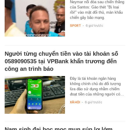
Neymar nổi đóa sau chiến thắng
của Santos: Gào thét "Bị loại
rồi!" vào mặt đối thủ, màn khẩu
chiến gây bão mạng.
SPORT
-
6 giờ trước
Người từng chuyển tiền vào tài khoản số
0589090535 tại VPBank khẩn trương đến
công an trình báo
Đây là tài khoản ngân hàng
không chính chủ do đối tượng
lừa đảo sử dụng nhằm chiếm
đoạt tiền của những người có…
XÃ HỘI
-
6 giờ trước
Nam sinh đại học mọc mụn súp lơ lởm