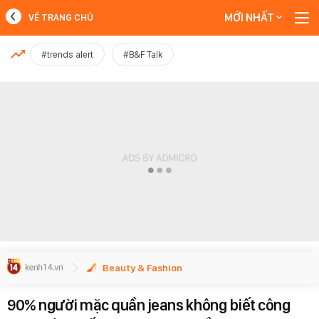
MỚI NHẤT
VỀ TRANG CHỦ
MỚI NHẤT
#trends alert
#B&F Talk
Xem thêm
Beauty & Fashion
90% người mặc quần jeans không biết công