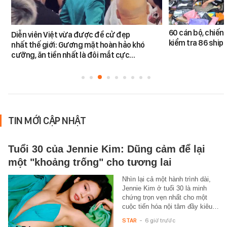
60 cán bộ, chiến 
Diễn viên Việt vừa được đề cử đẹp
kiểm tra 86 shipp
nhất thế giới: Gương mặt hoàn hảo khó
cưỡng, ăn tiền nhất là đôi mắt cực…
TIN MỚI CẬP NHẬT
Tuổi 30 của Jennie Kim: Dũng cảm để lại
một "khoảng trống" cho tương lai
Nhìn lại cả một hành trình dài,
Jennie Kim ở tuổi 30 là minh
chứng trọn vẹn nhất cho một
cuộc tiến hóa nội tâm đầy kiêu…
STAR
-
6 giờ trước