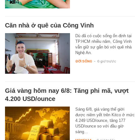
Căn nhà ở quê của Công Vinh
Dù đã có cuộc sống ổn định tại
TP.HCM nhiều năm, Công Vinh
vẫn giữ sự gắn bó với quê nhà
Nghệ An.
ĐỜI SỐNG
-
6 giờ trước
Giá vàng hôm nay 6/8: Tăng phi mã, vượt
4.200 USD/ounce
Sáng 6/8, giá vàng thế giới
được niêm yết trên Kitco ở mức
4.249 USD/ounce, tăng 177
USD/ounce so với đầu giờ
sáng…