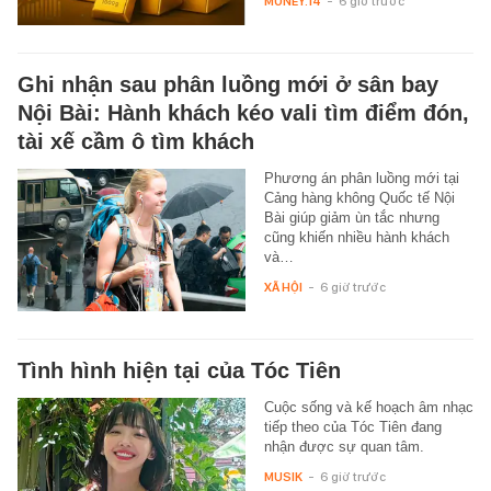
MONEY.14
-
6 giờ trước
Ghi nhận sau phân luồng mới ở sân bay
Nội Bài: Hành khách kéo vali tìm điểm đón,
tài xế cầm ô tìm khách
Phương án phân luồng mới tại
Cảng hàng không Quốc tế Nội
Bài giúp giảm ùn tắc nhưng
cũng khiến nhiều hành khách
và…
XÃ HỘI
-
6 giờ trước
Tình hình hiện tại của Tóc Tiên
Cuộc sống và kế hoạch âm nhạc
tiếp theo của Tóc Tiên đang
nhận được sự quan tâm.
MUSIK
-
6 giờ trước