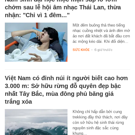
chởm sau lễ hội âm nhạc Thái Lan, thừa
nhận: "Chỉ vì 1 đêm..."
Một đêm buông thả theo tiếng
nhạc cuồng nhiệt và ánh đèn mờ
ảo nơi đất khách đã bắt đầu cơn
ác mộng kéo dài. Khi đối diện…
SỨC KHỎE
-
6 giờ trước
Việt Nam có đỉnh núi ít người biết cao hơn
3.000 m: Sở hữu rừng đỗ quyên đẹp bậc
nhất Tây Bắc, mùa đông phủ băng giá
trắng xóa
Không chỉ hấp dẫn bởi cung
trekking đầy thử thách, nơi đây
còn sở hữu hệ sinh thái rừng
nguyên sinh đặc sắc cùng
khung…