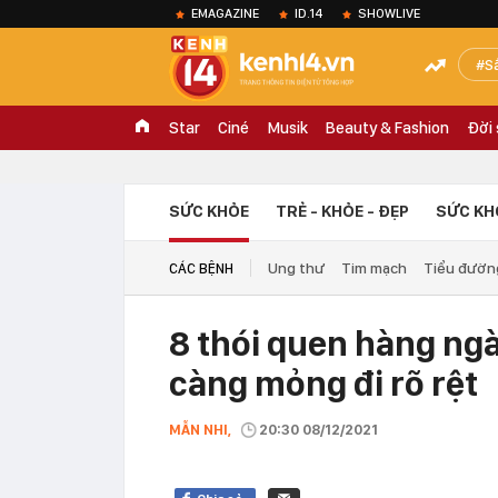
EMAGAZINE
ID.14
SHOWLIVE
S
Star
Ciné
Musik
Beauty & Fashion
Đời
SỨC KHỎE
TRẺ - KHỎE - ĐẸP
SỨC KH
Ung thư
Tim mạch
Tiểu đườn
CÁC BỆNH
8 thói quen hàng ngà
càng mỏng đi rõ rệt
MẪN NHI,
20:30 08/12/2021