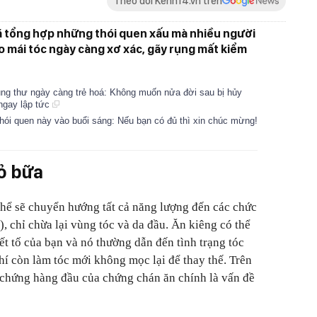
Theo dõi Kenh14.vn trên
ã tổng hợp những thói quen xấu mà nhiều người
 mái tóc ngày càng xơ xác, gãy rụng mất kiểm
 ung thư ngày càng trẻ hoá: Không muốn nửa đời sau bị hủy
 ngay lập tức
thói quen này vào buổi sáng: Nếu bạn có đủ thì xin chúc mừng!
ỏ bữa
thể sẽ chuyển hướng tất cả năng lượng đến các chức
), chỉ chừa lại vùng tóc và da đầu. Ăn kiêng có thể
iết tố của bạn và nó thường dẫn đến tình trạng tóc
í còn làm tóc mới không mọc lại để thay thế. Trên
u chứng hàng đầu của chứng chán ăn chính là vấn đề