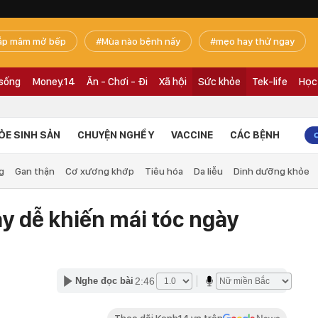
ắp mâm mở bếp
Mùa nào bệnh nấy
mẹo hay thử ngay
 sống
Money.14
Ăn - Chơi - Đi
Xã hội
Sức khỏe
Tek-life
Học
ỎE SINH SẢN
CHUYỆN NGHỀ Y
VACCINE
CÁC BỆNH
g
Gan thận
Cơ xương khớp
Tiêu hóa
Da liễu
Dinh dưỡng khỏe
y dễ khiến mái tóc ngày
2:46
Nghe đọc bài