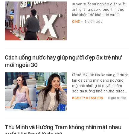
Xuyên suốt sự nghiệp diễn xuất,
anh chàng gặp không ít những
khó khăn "dở khóc dở cười".
CINE
-
6 giờ trước
Cách uống nước hay giúp người đẹp 5x trẻ như
mới ngoài 30
Ở tuổi 52, Oh Na Ra vẫn giữ được
làn da căng mịn đáng ngưỡng
mộ nhờ những bí quyết chăm
sóc da tưởng nhỏ nhưng được…
BEAUTY & FASHION
-
6 giờ trước
Thu Minh và Hương Tràm không nhìn mặt nhau