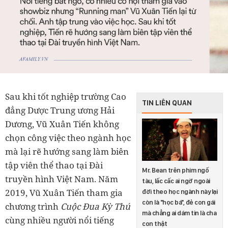
Sau khi tốt nghiệp trường Cao
TIN LIÊN QUAN
đẳng Dược Trung ương Hải
Dương, Vũ Xuân Tiến không
chọn công việc theo ngành học
mà lại rẽ hướng sang làm biên
tập viên thể thao tại Đài
Mr. Bean trên phim ngố
truyền hình Việt Nam. Năm
tàu, lấc cấc ai ngờ ngoài
2019, Vũ Xuân Tiến tham gia
đời theo học ngành này lại
còn là "học bá", đẻ con gái
chương trình
Cuộc Đua Kỳ Thú
mà chẳng ai dám tin là cha
cùng nhiều người nổi tiếng
con thật