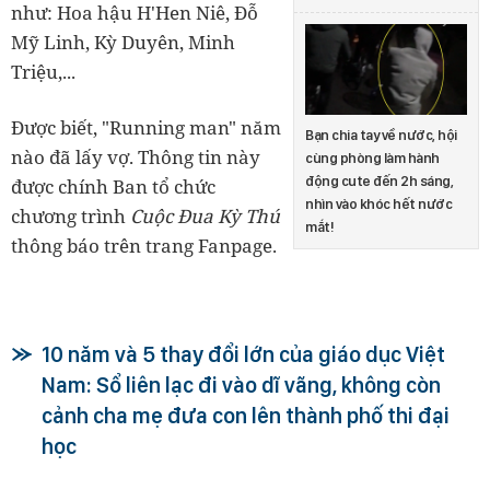
như: Hoa hậu H'Hen Niê, Đỗ
Mỹ Linh, Kỳ Duyên, Minh
Triệu,...
Được biết, "Running man" năm
Bạn chia tay về nước, hội
nào đã lấy vợ. Thông tin này
cùng phòng làm hành
động cute đến 2h sáng,
được chính Ban tổ chức
nhìn vào khóc hết nước
chương trình
Cuộc Đua Kỳ Thú
mắt!
thông báo trên trang Fanpage.
10 năm và 5 thay đổi lớn của giáo dục Việt
Nam: Sổ liên lạc đi vào dĩ vãng, không còn
cảnh cha mẹ đưa con lên thành phố thi đại
học