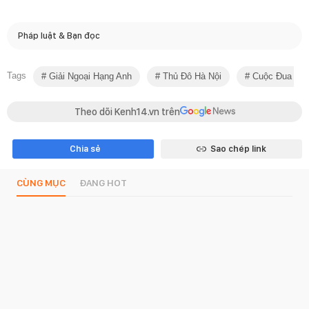
Pháp luật & Bạn đọc
Tags
Giải Ngoại Hạng Anh
Thủ Đô Hà Nội
Cuộc Đua Kỳ 
Theo dõi Kenh14.vn trên
Chia sẻ
Sao chép link
CÙNG MỤC
ĐANG HOT