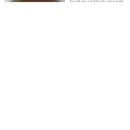
Người phụ nữ 59 tuổi uống nước
đậu đen ngâm mỗi ngày suốt 1
năm. Khi đi khám sức khỏe định
kỳ, bà vô cùng bất ngờ khi nhận…
SỨC KHỎE
-
5 giờ trước
Apple làm điều chưa từng có với iPhone 18 Pro
Max
Apple được cho là đang chuẩn bị
những nâng cấp đáng chú ý cho
iPhone 18 Pro, iPhone 18 Pro Max.
TEK-LIFE
-
5 giờ trước
Thanh tra Chính phủ chuyển Bộ Công an thông tin
7 cá nhân bán vàng không rõ nguồn gốc, giao dịch