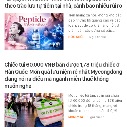
theo trào lưu tự tiêm tại nhà, cảnh báo nhiều rủi ro
Trên mạng xã hội, không khó bắt
gặp những lời quảng cáo về các
loại peptide có khả năng hỗ trợ
giảm cân, xây dựng cơ bắp,…
SỨC KHỎE
-
6 giờ trước
Chiếc túi 60.000 VNĐ bán được 1,78 triệu chiếc ở
Hàn Quốc: Món quà lưu niệm rẻ nhất Myeongdong
đang nói ra điều mà ngành miễn thuế không
muốn nghe
Một chiếc túi tarpaulin giá chưa
tới 60.000 đồng, bán ra 1,78 triệu
chiếc trong 18 tháng, mang về
khoản doanh thu chưa tới 0,1%…
MONEY.14
-
5 giờ trước