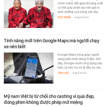
chính mảnh đất giàu khoáng chất
có thể góp phần tạo nên giá trị
dinh dưỡng của nông sản địa…
SỨC KHỎE
-
6 giờ trước
Tính năng mới trên Google Maps mà người chạy
xe nên biết
Google Maps từng giúp người
dùng biết mình đang ở đâu. Giờ
đây, Google muốn ứng dụng này
hiểu cả việc họ sẽ đi đâu và cần…
TEK-LIFE
-
6 giờ trước
Mỹ nam Việt bị từ chối cho casting vì quá đẹp,
đóng phim không được phép mở miệng