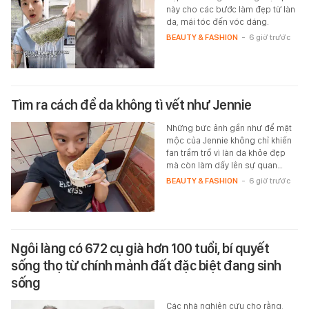
này cho các bước làm đẹp từ làn
da, mái tóc đến vóc dáng.
BEAUTY & FASHION
-
6 giờ trước
Tìm ra cách để da không tì vết như Jennie
Những bức ảnh gần như để mặt
mộc của Jennie không chỉ khiến
fan trầm trồ vì làn da khỏe đẹp
mà còn làm dấy lên sự quan…
BEAUTY & FASHION
-
6 giờ trước
Ngôi làng có 672 cụ già hơn 100 tuổi, bí quyết
sống thọ từ chính mảnh đất đặc biệt đang sinh
sống
Các nhà nghiên cứu cho rằng,