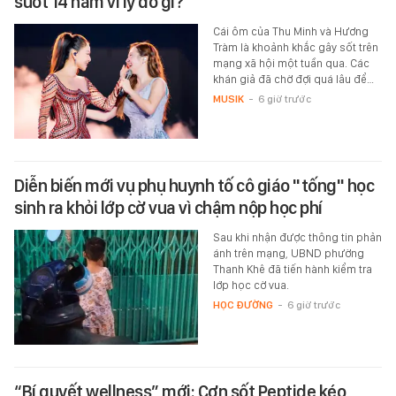
suốt 14 năm vì lý do gì?
Cái ôm của Thu Minh và Hương
Tràm là khoảnh khắc gây sốt trên
mạng xã hội một tuần qua. Các
khán giả đã chờ đợi quá lâu để…
MUSIK
-
6 giờ trước
Diễn biến mới vụ phụ huynh tố cô giáo "tống" học
sinh ra khỏi lớp cờ vua vì chậm nộp học phí
Sau khi nhận được thông tin phản
ánh trên mạng, UBND phường
Thanh Khê đã tiến hành kiểm tra
lớp học cờ vua.
HỌC ĐƯỜNG
-
6 giờ trước
“Bí quyết wellness” mới: Cơn sốt Peptide kéo