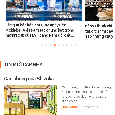
Kết quả bán kết PPA HCM ngày 8/8:
Kênh TikTok chỉ c
Pickleball Việt Nam tạo chung kết trong
thị, order mì cay…
mơ khi cặp của Lý Hoàng Nam đối đầu…
sao những chuyệ
TIN MỚI CẬP NHẬT
Căn phòng của Shizuka
Căn phòng nơi Shizuka sinh sống
ẩn chứa nhiều chi tiết có thể tiết
lộ cách giáo dục riêng của gia
đình cô bé.
HỌC ĐƯỜNG
-
7 giờ trước