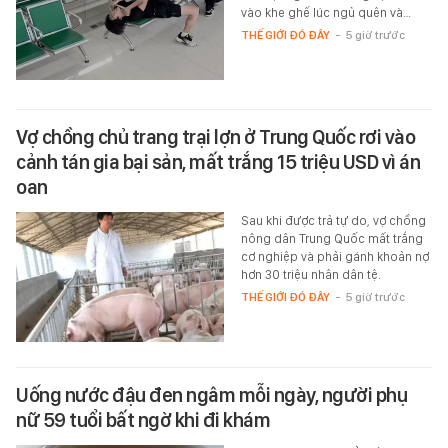
vào khe ghế lúc ngủ quên và…
THẾ GIỚI ĐÓ ĐÂY
-
5 giờ trước
Vợ chồng chủ trang trại lợn ở Trung Quốc rơi vào
cảnh tán gia bại sản, mất trắng 15 triệu USD vì án
oan
Sau khi được trả tự do, vợ chồng
nông dân Trung Quốc mất trắng
cơ nghiệp và phải gánh khoản nợ
hơn 30 triệu nhân dân tệ.
THẾ GIỚI ĐÓ ĐÂY
-
5 giờ trước
Uống nước đậu đen ngâm mỗi ngày, người phụ
nữ 59 tuổi bất ngờ khi đi khám