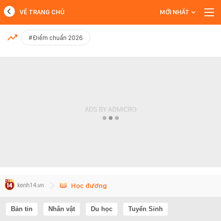
VỀ TRANG CHỦ
MỚI NHẤT
MỚI NHẤT
#Điểm chuẩn 2026
Xem thêm
Học đường
Bản tin
Nhân vật
Du học
Tuyển Sinh