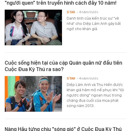
"người quen" trên truyền hình cách đây 10 năm!
STAR
- 4 năm trước
Danh tính của kiến trúc sư "vẽ
nhà" cho Diệp Lâm Anh gây bất
ngờ cho khán giả.
Cuộc sống hiện tại của cặp Quán quân nữ đầu tiên
Cuộc Đua Kỳ Thú ra sao?
STAR
- 4 năm trước
Diệp Lâm Anh và Thu Hiền được
khán giả hâm mộ nể phục khi "lội
ngược dòng" ngoạn mục trong
chặng đua cuối của mùa phát
sóng năm 2013.
Nàng Hậu từng chịu "sóng gió" ở Cuộc Đua Kỳ Thú