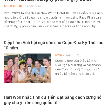
ĂN - CHƠI - ĐI
- 3 năm trước
22.10.2023, tại khách sạn New World Hotel TP.HCM sẽ diễn ra sự kiện
họp báo giới thiệu game show truyền hình Amazing Race Phần Lan,
tổ chức bởi Finest Future, với sự có mặt của Hoa hậu H'Hen Niê, MC
Khánh Vy, tỷ phú Phần Lan - Peter Vesterbacka và Anna Anh Thy.
Diệp Lâm Anh hội ngộ dàn sao Cuộc Đua Kỳ Thú sau
10 năm
STAR
- 3 năm trước
Cuộc tụ họp của Diệp Lâm Anh,
Kiwi Ngô Mai Trang và các thành
viên Cuộc Đua Kỳ Thú gợi nhớ
nhiều kỷ niệm cho khán giả.
Hari Won nhắc tình cũ Tiến Đạt bằng cách xưng hô
gây chú ý trên sóng quốc tế