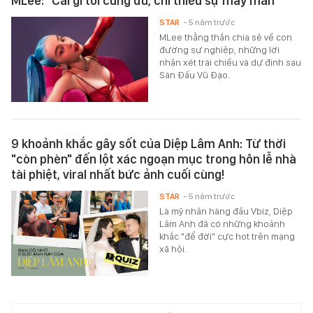
MLee: "Cái gì tôi cũng đủ, chỉ thiếu sự may mắn"
STAR
- 5 năm trước
MLee thẳng thắn chia sẻ về con
đường sự nghiệp, những lời
nhận xét trái chiều và dự định sau
Sàn Đấu Vũ Đạo.
9 khoảnh khắc gây sốt của Diệp Lâm Anh: Từ thời
"còn phèn" đến lột xác ngoạn mục trong hôn lễ nhà
tài phiệt, viral nhất bức ảnh cuối cùng!
STAR
- 5 năm trước
Là mỹ nhân hàng đầu Vbiz, Diệp
Lâm Anh đã có những khoảnh
khắc "để đời" cực hot trên mạng
xã hội.