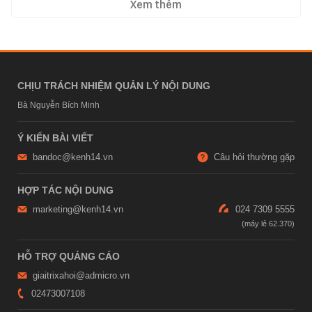
Xem thêm
CHỊU TRÁCH NHIỆM QUẢN LÝ NỘI DUNG
Bà Nguyễn Bích Minh
Ý KIẾN BÀI VIẾT
bandoc@kenh14.vn
Câu hỏi thường gặp
HỢP TÁC NỘI DUNG
marketing@kenh14.vn
024 7309 5555
HỖ TRỢ QUẢNG CÁO
giaitrixahoi@admicro.vn
02473007108