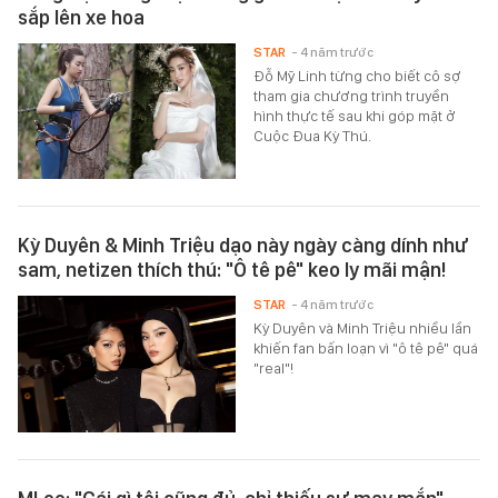
sắp lên xe hoa
STAR
- 4 năm trước
Đỗ Mỹ Linh từng cho biết cô sợ
tham gia chương trình truyền
hình thực tế sau khi góp mặt ở
Cuộc Đua Kỳ Thú.
Kỳ Duyên & Minh Triệu dạo này ngày càng dính như
sam, netizen thích thú: "Ô tê pê" keo ly mãi mận!
STAR
- 4 năm trước
Kỳ Duyên và Minh Triệu nhiều lần
khiến fan bấn loạn vì "ô tê pê" quá
"real"!