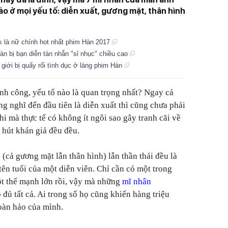
ảo ở mọi yếu tố: diễn xuất, gương mặt, thân hình
k là nữ chính hot nhất phim Hàn 2017
àn bị bạn diễn tàn nhẫn "sỉ nhục" chiều cao
 giới bị quấy rối tình dục ở làng phim Hàn
ành công, yếu tố nào là quan trọng nhất? Ngay cả
g nghĩ đến đầu tiên là diễn xuất thì cũng chưa phải
hi mà thực tế có không ít ngôi sao gây tranh cãi về
hút khán giả đều đều.
 (cả gương mặt lẫn thân hình) lẫn thần thái đều là
ên tuổi của một diễn viên. Chỉ cần có một trong
ột thế mạnh lớn rồi, vậy mà những
mĩ nhân
đủ tất cả. Ai trong số họ cũng khiến hàng triệu
oàn hảo của mình.