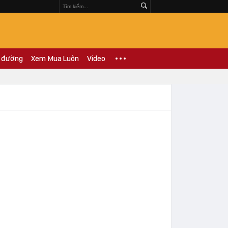
 đường
Xem Mua Luôn
Video