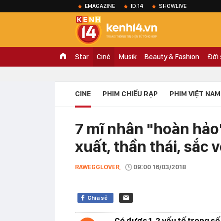
EMAGAZINE
ID.14
SHOWLIVE
Star
Ciné
Musik
Beauty & Fashion
Đời
CINE
PHIM CHIẾU RẠP
PHIM VIỆT NAM
7 mĩ nhân "hoàn hảo
xuất, thần thái, sắc 
RAWEGGLOVER,
09:00 16/03/2018
Chia sẻ
Có được 1, 2 yếu tố trong số