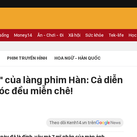
 sống
Money.14
Ăn - Chơi - Đi
Xã hội
Sức khỏe
Tek-life
Học
PHIM TRUYỀN HÌNH
HOA NGỮ - HÀN QUỐC
" của làng phim Hàn: Cả diễn
vóc đều miễn chê!
Theo dõi Kenh14.vn trên
 này đã là đỉnh, vậy mà 7 mĩ nhân của màn ảnh