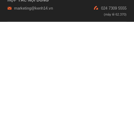
marketing@kenh14.vn
024 7309 5555
HỖ TRỢ QUẢNG CÁO
giaitrixahoi@admicro.vn
02473007108
TRỤ SỞ HÀ NỘI
Tầng 21, Tòa nhà Center Building, Hapulico Complex, Số 01, phố
Nguyễn Huy Tưởng, phường Thanh Xuân, thành phố Hà Nội
TRỤ SỞ TP.HỒ CHÍ MINH
Tầng 4, Tòa nhà 123, số 127 Võ Văn Tần, Phường Xuân Hòa, TPHCM
Giấy phép thiết lập trang thông tin điện tử tổng hợp trên mạng số
2215/GP-TTĐT do Sở Thông tin và Truyền thông Hà Nội cấp ngày 10
tháng 4 năm 2019
© Copyright 2007 - 2026 – Công ty Cổ phần VCCorp