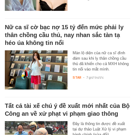
Nữ ca sĩ cờ bạc nợ 15 tỷ đến mức phải ly
thân chồng cầu thủ, nay nhan sắc tàn tạ
héo úa không tin nổi
Màn lộ diện của nữ ca sĩ đình
đám sau khi ly thân chồng cầu
thủ đã khiến cho cả MXH không
tin nổi vào mắt mình.
STAR
-
7 giờ trước
Tất cả tài xế chú ý đề xuất mới nhất của Bộ
Công an về xử phạt vi phạm giao thông
Đây là thông tin được đề xuất
tại dự thảo Luật Xử lý vi phạm
hành chính (sửa đổi).