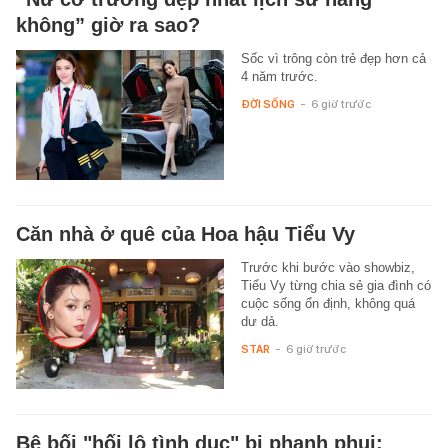
không” giờ ra sao?
Sốc vì trông còn trẻ đẹp hơn cả
4 năm trước.
ĐỜI SỐNG
-
6 giờ trước
Căn nhà ở quê của Hoa hậu Tiểu Vy
Trước khi bước vào showbiz,
Tiểu Vy từng chia sẻ gia đình có
cuộc sống ổn định, không quá
dư dả.
STAR
-
6 giờ trước
Bê bối "hối lộ tình dục" bị phanh phui: