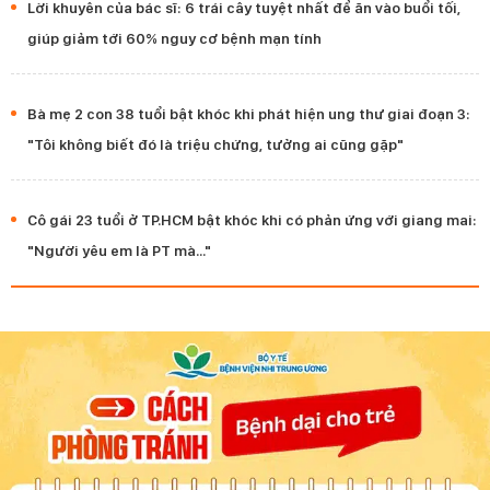
Lời khuyên của bác sĩ: 6 trái cây tuyệt nhất để ăn vào buổi tối,
giúp giảm tới 60% nguy cơ bệnh mạn tính
Bà mẹ 2 con 38 tuổi bật khóc khi phát hiện ung thư giai đoạn 3:
"Tôi không biết đó là triệu chứng, tưởng ai cũng gặp"
Cô gái 23 tuổi ở TP.HCM bật khóc khi có phản ứng với giang mai:
"Người yêu em là PT mà..."