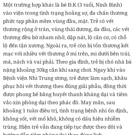
Một trường hợp khác là bé Đ.K (3 tuổi, Ninh Bình)
vào viện trong tình trạng hoảng sợ, đa chấn thương
phức tạp phần mềm vùng đầu, mặt. Trẻ có vết
thương rộng ở trán, vùng thái dương, da đầu, các vết
thương đều bờ nham nhở, dập nát, lộ cân cơ, có chỗ
lộ đến tận xương. Ngoài ra, trẻ còn bị tổn thương kết
mạc với nhiều vết thương ở mi trên, mi dưới bên trái;
má, nách và vai phải. Theo gia đình, trẻ bị chó nhà bà
nặng khoảng 30kg cắn khi sang chơi. Ngay khi vào
Bệnh viện Nhi Trung ương, trẻ được làm sạch, khâu
phục hồi vết thương theo đúng giải phẫu, đồng thời
được phong bế bằng huyết thanh kháng dại và tiêm
vắc-xin phòng dại theo phác đồ. May mắn, sau
khoảng 1 tuần điều trị, tình trạng bệnh nhi ổn định,
không sốt, vết mổ khô, không có dấu hiệu nhiễm
trùng. Hiện trẻ vẫn đang tiếp tục được theo dõi và
hướng dẫn tiêm phòng dại theo đúng lịch.