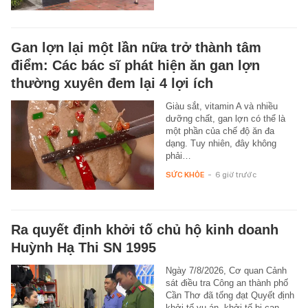
Gan lợn lại một lần nữa trở thành tâm
điểm: Các bác sĩ phát hiện ăn gan lợn
thường xuyên đem lại 4 lợi ích
Giàu sắt, vitamin A và nhiều
dưỡng chất, gan lợn có thể là
một phần của chế độ ăn đa
dạng. Tuy nhiên, đây không
phải…
SỨC KHỎE
-
6 giờ trước
Ra quyết định khởi tố chủ hộ kinh doanh
Huỳnh Hạ Thi SN 1995
Ngày 7/8/2026, Cơ quan Cảnh
sát điều tra Công an thành phố
Cần Thơ đã tống đạt Quyết định
khởi tố vụ án, khởi tố bị can