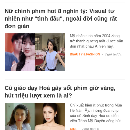
Nữ chính phim hot 8 nghìn tỷ: Visual tự
nhiên như "tình đầu", ngoài đời cũng rất
đơn giản
Mỹ nhân sinh năm 2004 đang
trở thành gương mặt được săn
đón nhất châu Á hiện nay.
BEAUTY & FASHION
-
7 giờ trước
Cô giáo dạy Hoá gây sốt phim giờ vàng,
hút triệu lượt xem là ai?
Chỉ xuất hiện ít phút trong Mùa
Hè Năm Ấy, những đoạn clip
của cô Sinh dạy Hoá do diễn
viên Trình Mỹ Duyên đóng hút…
CINE
-
7 giờ trước