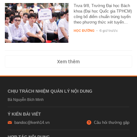
Trưa 9/8, Trường Đại học Bách
khoa (Đại học Quốc gia TPHCM)
công bố điểm chuẩn trúng tuyển
theo phương thức xét tuyển…
HỌC ĐƯỜNG
-
6 giờ trước
Xem thêm
CHỊU TRÁCH NHIỆM QUẢN LÝ NỘI DUNG
Bà Nguyễn Bích Minh
Ý KIẾN BÀI VIẾT
bandoc@kenh14.vn
Câu hỏi thường gặp
HỢP TÁC NỘI DUNG