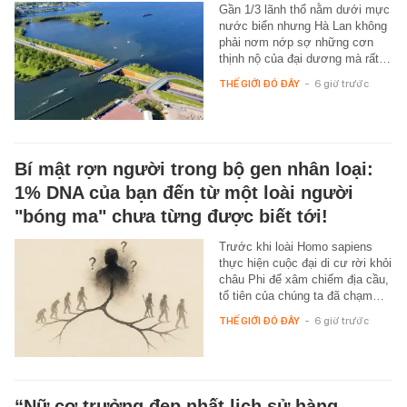
Gần 1/3 lãnh thổ nằm dưới mực
nước biển nhưng Hà Lan không
phải nơm nớp sợ những cơn
thịnh nộ của đại dương mà rất…
THẾ GIỚI ĐÓ ĐÂY
-
6 giờ trước
Bí mật rợn người trong bộ gen nhân loại:
1% DNA của bạn đến từ một loài người
"bóng ma" chưa từng được biết tới!
Trước khi loài Homo sapiens
thực hiện cuộc đại di cư rời khỏi
châu Phi để xâm chiếm địa cầu,
tổ tiên của chúng ta đã chạm…
THẾ GIỚI ĐÓ ĐÂY
-
6 giờ trước
“Nữ cơ trưởng đẹp nhất lịch sử hàng