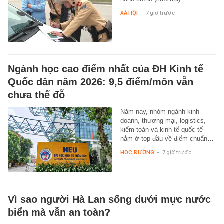
XÃ HỘI
-
7 giờ trước
Ngành học cao điểm nhất của ĐH Kinh tế
Quốc dân năm 2026: 9,5 điểm/môn vẫn
chưa thể đỗ
Năm nay, nhóm ngành kinh
doanh, thương mại, logistics,
kiểm toán và kinh tế quốc tế
nằm ở top đầu về điểm chuẩn…
HỌC ĐƯỜNG
-
7 giờ trước
Vì sao người Hà Lan sống dưới mực nước
biển mà vẫn an toàn?