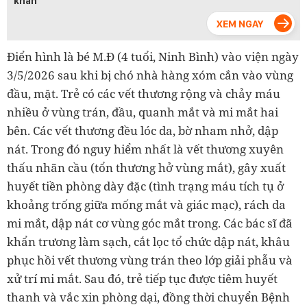
khẩn
Điển hình là bé M.Đ (4 tuổi, Ninh Bình) vào viện ngày
3/5/2026 sau khi bị chó nhà hàng xóm cắn vào vùng
đầu, mặt. Trẻ có các vết thương rộng và chảy máu
nhiều ở vùng trán, đầu, quanh mắt và mi mắt hai
bên. Các vết thương đều lóc da, bờ nham nhở, dập
nát. Trong đó nguy hiểm nhất là vết thương xuyên
thấu nhãn cầu (tổn thương hở vùng mắt), gây xuất
huyết tiền phòng dày đặc (tình trạng máu tích tụ ở
khoảng trống giữa mống mắt và giác mạc), rách da
mi mắt, dập nát cơ vùng góc mắt trong. Các bác sĩ đã
khẩn trương làm sạch, cắt lọc tổ chức dập nát, khâu
phục hồi vết thương vùng trán theo lớp giải phẫu và
xử trí mi mắt. Sau đó, trẻ tiếp tục được tiêm huyết
thanh và vắc xin phòng dại, đồng thời chuyển Bệnh