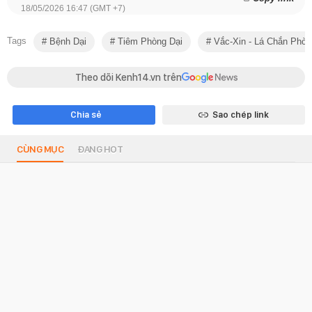
18/05/2026 16:47 (GMT +7)
Tags
Bệnh Dại
Tiêm Phòng Dại
Vắc-Xin - Lá Chắn Phò
Theo dõi Kenh14.vn trên
Chia sẻ
Sao chép link
CÙNG MỤC
ĐANG HOT