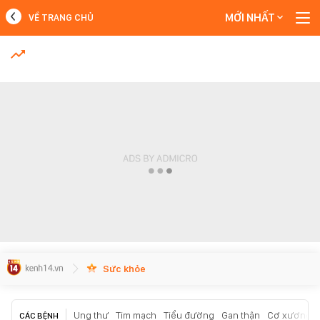
MỚI NHẤT
VỀ TRANG CHỦ
MỚI NHẤT
Xem thêm
Sức khỏe
Ung thư
Tim mạch
Tiểu đường
Gan thận
Cơ xương k
CÁC BỆNH