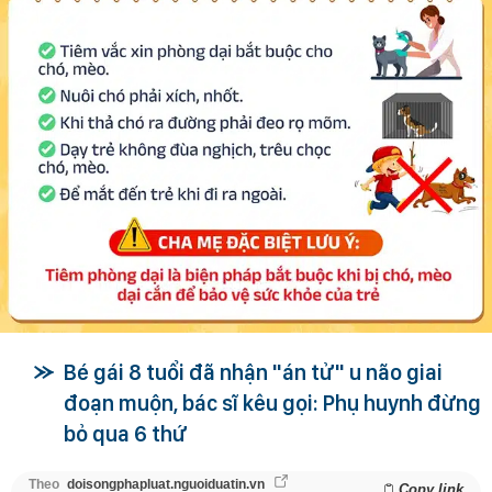
Bé gái 8 tuổi đã nhận "án tử" u não giai
đoạn muộn, bác sĩ kêu gọi: Phụ huynh đừng
bỏ qua 6 thứ
Theo
doisongphapluat.nguoiduatin.vn
Copy link