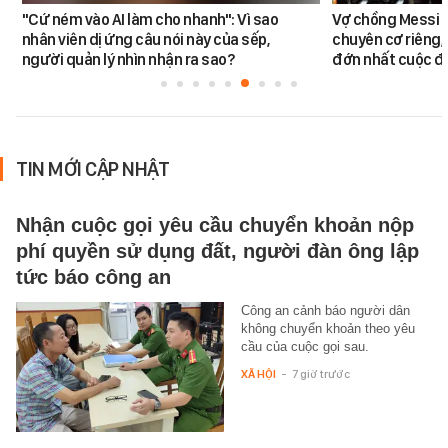
"Cứ ném vào AI làm cho nhanh": Vì sao
Vợ chồng Messi đ
nhân viên dị ứng câu nói này của sếp,
chuyên cơ riêng,
người quản lý nhìn nhận ra sao?
đớn nhất cuộc đờ
TIN MỚI CẬP NHẬT
Nhận cuộc gọi yêu cầu chuyển khoản nộp
phí quyền sử dụng đất, người đàn ông lập
tức báo công an
Công an cảnh báo người dân
không chuyển khoản theo yêu
cầu của cuộc gọi sau.
XÃ HỘI
-
7 giờ trước