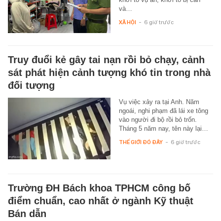
và…
XÃ HỘI
-
6 giờ trước
Truy đuổi kẻ gây tai nạn rồi bỏ chạy, cảnh
sát phát hiện cảnh tượng khó tin trong nhà
đối tượng
Vụ việc xảy ra tại Anh. Năm
ngoái, nghi phạm đã lái xe tông
vào người đi bộ rồi bỏ trốn.
Tháng 5 năm nay, tên này lại…
THẾ GIỚI ĐÓ ĐÂY
-
6 giờ trước
Trường ĐH Bách khoa TPHCM công bố
điểm chuẩn, cao nhất ở ngành Kỹ thuật
Bán dẫn