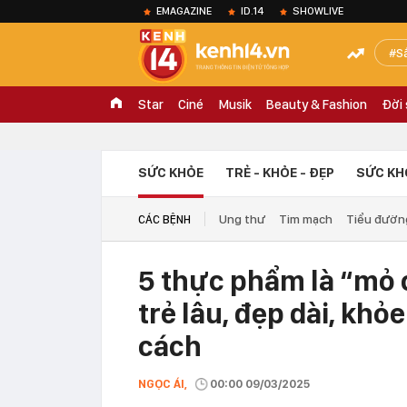
EMAGAZINE
ID.14
SHOWLIVE
S
Star
Ciné
Musik
Beauty & Fashion
Đời
SỨC KHỎE
TRẺ - KHỎE - ĐẸP
SỨC KH
Ung thư
Tim mạch
Tiểu đườn
CÁC BỆNH
5 thực phẩm là “mỏ 
trẻ lâu, đẹp dài, kh
cách
NGỌC ÁI,
00:00 09/03/2025