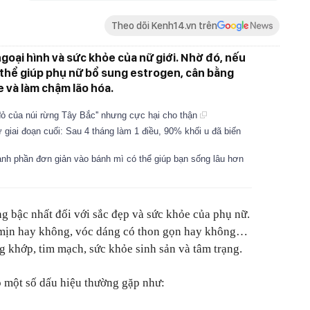
Theo dõi Kenh14.vn trên
goại hình và sức khỏe của nữ giới. Nhờ đó, nếu
 thể giúp phụ nữ bổ sung estrogen, cân bằng
ỏe và làm chậm lão hóa.
đỏ của núi rừng Tây Bắc'' nhưng cực hại cho thận
giai đoạn cuối: Sau 4 tháng làm 1 điều, 90% khối u đã biến
hành phần đơn giản vào bánh mì có thể giúp bạn sống lâu hơn
g bậc nhất đối với sắc đẹp và sức khỏe của phụ nữ.
 mịn hay không, vóc dáng có thon gọn hay không…
khớp, tim mạch, sức khỏe sinh sản và tâm trạng.
có một số dấu hiệu thường gặp như: