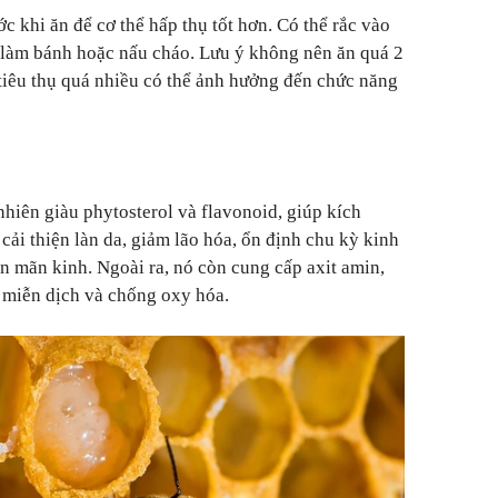
c khi ăn để cơ thể hấp thụ tốt hơn. Có thể rắc vào
ột làm bánh hoặc nấu cháo. Lưu ý không nên ăn quá 2
tiêu thụ quá nhiều có thể ảnh hưởng đến chức năng
nhiên giàu phytosterol và flavonoid, giúp kích
 cải thiện làn da, giảm lão hóa, ổn định chu kỳ kinh
ền mãn kinh. Ngoài ra, nó còn cung cấp axit amin,
ợ miễn dịch và chống oxy hóa.