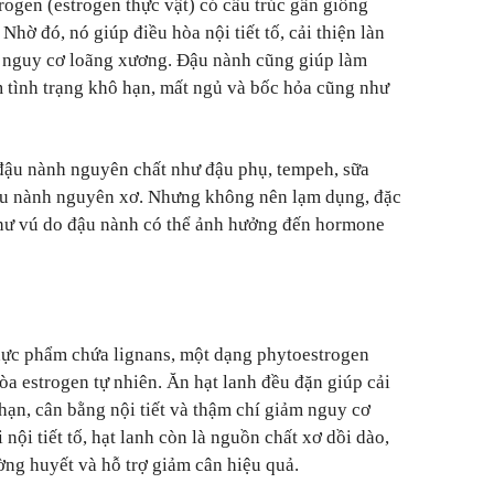
rogen (estrogen thực vật) có cấu trúc gần giống
 Nhờ đó, nó giúp điều hòa nội tiết tố, cải thiện làn
m nguy cơ loãng xương. Đậu nành cũng giúp làm
 tình trạng khô hạn, mất ngủ và bốc hỏa cũng như
đậu nành nguyên chất như đậu phụ, tempeh, sữa
ậu nành nguyên xơ. Nhưng không nên lạm dụng, đặc
 thư vú do đậu nành có thể ảnh hưởng đến hormone
hực phẩm chứa lignans, một dạng phytoestrogen
òa estrogen tự nhiên. Ăn hạt lanh đều đặn giúp cải
hạn, cân bằng nội tiết và thậm chí giảm nguy cơ
nội tiết tố, hạt lanh còn là nguồn chất xơ dồi dào,
ờng huyết và hỗ trợ giảm cân hiệu quả.