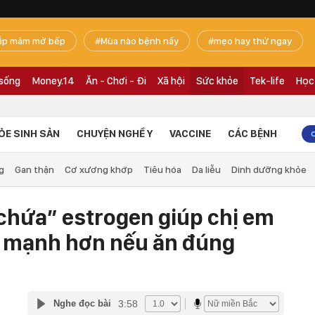
ắp mâm mở bếp
Mùa nào bệnh nấy
mẹo hay thử ngay
 sống
Money.14
Ăn - Chơi - Đi
Xã hội
Sức khỏe
Tek-life
Học
ỎE SINH SẢN
CHUYỆN NGHỀ Y
VACCINE
CÁC BỆNH
g
Gan thận
Cơ xương khớp
Tiêu hóa
Da liễu
Dinh dưỡng khỏe
chứa” estrogen giúp chị em
ỏe mạnh hơn nếu ăn đúng
3:58
Nghe đọc bài