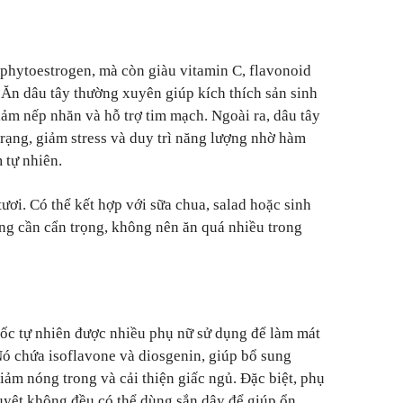
phytoestrogen, mà còn giàu vitamin C, flavonoid
Ăn dâu tây thường xuyên giúp kích thích sản sinh
iảm nếp nhăn và hỗ trợ tim mạch. Ngoài ra, dâu tây
trạng, giảm stress và duy trì năng lượng nhờ hàm
 tự nhiên.
tươi. Có thể kết hợp với sữa chua, salad hoặc sinh
ứng cần cẩn trọng, không nên ăn quá nhiều trong
ốc tự nhiên được nhiều phụ nữ sử dụng để làm mát
ó chứa isoflavone và diosgenin, giúp bổ sung
giảm nóng trong và cải thiện giấc ngủ. Đặc biệt, phụ
nguyệt không đều có thể dùng sắn dây để giúp ổn