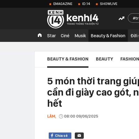
EMAGAZINE
ID.14
SHOWLIVE
t
Star
Ciné
Musik
Beauty & Fashion
Đời
BEAUTY & FASHION
BEAUTY
FASHIO
5 món thời trang gi
cần đi giày cao gót,
hết
LÂM,
08:00 09/06/2025
Chia sẻ