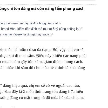
hông chỉ tôn dáng mà còn nâng tầm phong cách
ống thứ nước rẻ này là đủ chống lão hoá!
 brand Hàn, kiếm tiền đỉnh thế tậu xe 8 tỷ cũng chẳng lạ!
al Fashion Week là té ngã hay sao?
yle mùa hè luôn có sự đa dạng. Bởi vậy, chị em sẽ
phục khi đi mua sắm. Điều này khiến các nàng phải
nh mua nhầm gây tốn kém, giảm điểm phong cách.
cân nhắc khi sắm đồ cho mùa hè chính là khả năng
 dáng hiệu quả, chị em sẽ có vẻ ngoài cao ráo,
ệt. Sau đây là 5 món thời trang tôn dáng hữu hiệu
 xứng đáng có mặt trong tủ đồ mùa hè của chị em: