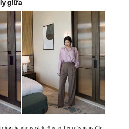
ly giữa
c trưng của phong cách công sở. Item này mang đậm