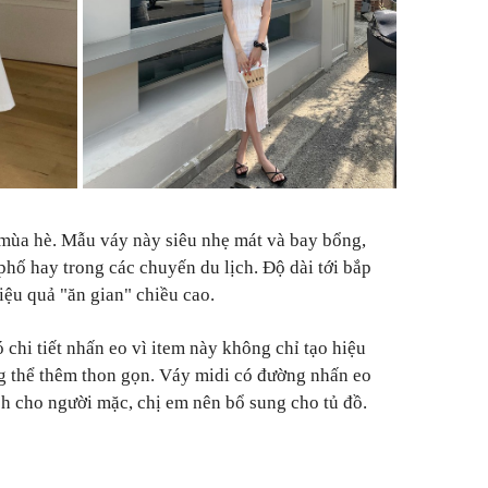
 mùa hè. Mẫu váy này siêu nhẹ mát và bay bổng,
phố hay trong các chuyến du lịch. Độ dài tới bắp
ệu quả "ăn gian" chiều cao.
 chi tiết nhấn eo vì item này không chỉ tạo hiệu
g thể thêm thon gọn. Váy midi có đường nhấn eo
ch cho người mặc, chị em nên bổ sung cho tủ đồ.