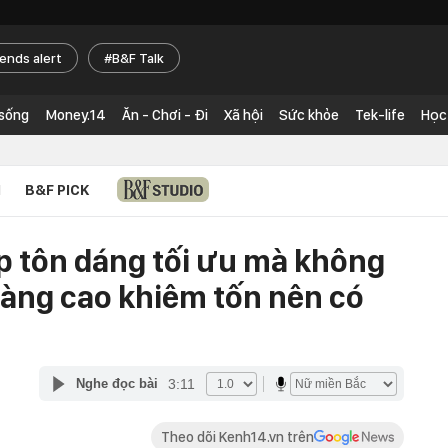
rends alert
B&F Talk
 sống
Money.14
Ăn - Chơi - Đi
Xã hội
Sức khỏe
Tek-life
Học
N
B&F PICK
úp tôn dáng tối ưu mà không
 nàng cao khiêm tốn nên có
3:11
Nghe đọc bài
Theo dõi Kenh14.vn trên