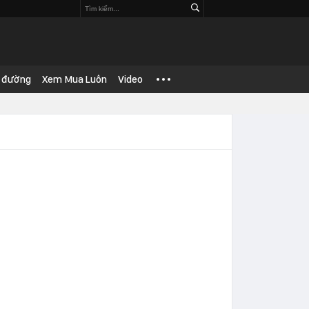
 đường
Xem Mua Luôn
Video