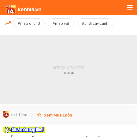
MỚI NHẤT
#mẹo đi chợ
#mẹo vặt
#chơi cây cảnh
Xem thêm
Xem Mua Luôn