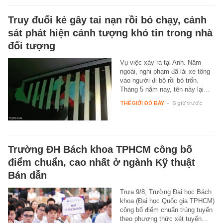
Truy đuổi kẻ gây tai nạn rồi bỏ chạy, cảnh
sát phát hiện cảnh tượng khó tin trong nhà
đối tượng
Vụ việc xảy ra tại Anh. Năm
ngoái, nghi phạm đã lái xe tông
vào người đi bộ rồi bỏ trốn.
Tháng 5 năm nay, tên này lại…
THẾ GIỚI ĐÓ ĐÂY
-
6 giờ trước
Trường ĐH Bách khoa TPHCM công bố
điểm chuẩn, cao nhất ở ngành Kỹ thuật
Bán dẫn
Trưa 9/8, Trường Đại học Bách
khoa (Đại học Quốc gia TPHCM)
công bố điểm chuẩn trúng tuyển
theo phương thức xét tuyển…