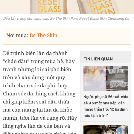
Dầu tẩy trang làm sạch sâu Be The Skin Pore Reset Glass Skin Cleansing Oil
Nơi mua:
Be The Skin
Để tránh biến làn da thành
TIN LIÊN QUAN
"chảo dầu" trong mùa hè, hãy
tránh những lỗi sai phổ biến
trên và xây dựng một quy
trình chăm sóc da phù hợp.
Chăm sóc da đúng cách không
Người phụ nữ 56 tuổi chia
chỉ giúp kiểm soát dầu thừa
sẻ 9 bí mật nhà bếp, dân
mà còn mang lại làn da khỏe
mạng trầm trồ: "IQ bà đỉnh
nóc kịch trần!"
mạnh, tươi tắn và rạng rỡ. Hãy
lắng nghe làn da của bạn và
điều chỉnh quy trình chăm sóc