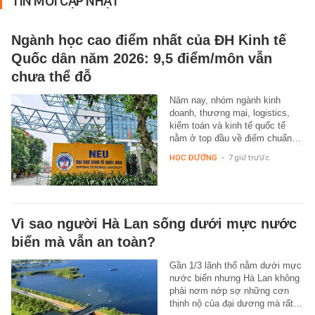
TIN MỚI CẬP NHẬT
Ngành học cao điểm nhất của ĐH Kinh tế
Quốc dân năm 2026: 9,5 điểm/môn vẫn
chưa thể đỗ
Năm nay, nhóm ngành kinh
doanh, thương mại, logistics,
kiểm toán và kinh tế quốc tế
nằm ở top đầu về điểm chuẩn…
HỌC ĐƯỜNG
-
7 giờ trước
Vì sao người Hà Lan sống dưới mực nước
biển mà vẫn an toàn?
Gần 1/3 lãnh thổ nằm dưới mực
nước biển nhưng Hà Lan không
phải nơm nớp sợ những cơn
thịnh nộ của đại dương mà rất…