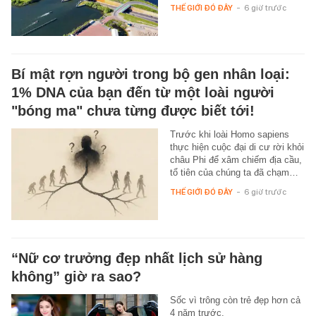
THẾ GIỚI ĐÓ ĐÂY
-
6 giờ trước
Bí mật rợn người trong bộ gen nhân loại:
1% DNA của bạn đến từ một loài người
"bóng ma" chưa từng được biết tới!
Trước khi loài Homo sapiens
thực hiện cuộc đại di cư rời khỏi
châu Phi để xâm chiếm địa cầu,
tổ tiên của chúng ta đã chạm…
THẾ GIỚI ĐÓ ĐÂY
-
6 giờ trước
“Nữ cơ trưởng đẹp nhất lịch sử hàng
không” giờ ra sao?
Sốc vì trông còn trẻ đẹp hơn cả
4 năm trước.