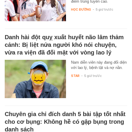
điểm trúng tuyển cao.
HỌC ĐƯỜNG
-
5 giờ trước
Danh hài đột quỵ xuất huyết não lâm thảm
cảnh: Bị liệt nửa người khó nói chuyện,
vừa ra viện đã đối mặt với vòng lao lý
Nam diễn viên này đang đối diện
với lao lý, bệnh tật và nợ nần.
STAR
-
5 giờ trước
Chuyên gia chỉ đích danh 5 bài tập tốt nhất
cho cơ bụng: Không hề có gập bụng trong
danh sách