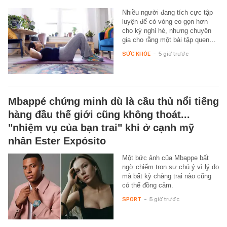
Nhiều người đang tích cực tập
luyện để có vòng eo gọn hơn
cho kỳ nghỉ hè, nhưng chuyên
gia cho rằng một bài tập quen…
SỨC KHỎE
-
5 giờ trước
Mbappé chứng minh dù là cầu thủ nổi tiếng
hàng đầu thế giới cũng không thoát...
"nhiệm vụ của bạn trai" khi ở cạnh mỹ
nhân Ester Expósito
Một bức ảnh của Mbappe bất
ngờ chiếm trọn sự chú ý vì lý do
mà bất kỳ chàng trai nào cũng
có thể đồng cảm.
SPORT
-
5 giờ trước