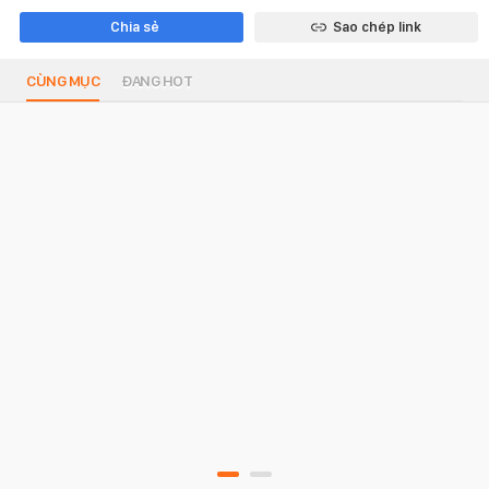
Chia sẻ
Sao chép link
CÙNG MỤC
ĐANG HOT