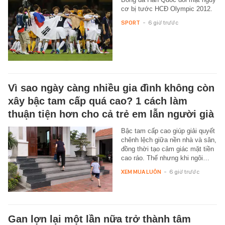
cơ bị tước HCĐ Olympic 2012.
SPORT
-
6 giờ trước
Vì sao ngày càng nhiều gia đình không còn
xây bậc tam cấp quá cao? 1 cách làm
thuận tiện hơn cho cả trẻ em lẫn người già
Bậc tam cấp cao giúp giải quyết
chênh lệch giữa nền nhà và sân,
đồng thời tạo cảm giác mặt tiền
cao ráo. Thế nhưng khi ngôi…
XEM MUA LUÔN
-
6 giờ trước
Gan lợn lại một lần nữa trở thành tâm