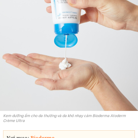
Kem dưỡng ẩm cho da thường và da khô nhạy cảm Bioderma Atoderm
Crème Ultra
Nơi mua:
Bioderma