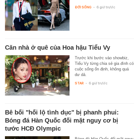
ĐỜI SỐNG
-
6 giờ trước
Căn nhà ở quê của Hoa hậu Tiểu Vy
Trước khi bước vào showbiz,
Tiểu Vy từng chia sẻ gia đình có
cuộc sống ổn định, không quá
dư dả.
STAR
-
6 giờ trước
Bê bối "hối lộ tình dục" bị phanh phui:
Bóng đá Hàn Quốc đối mặt nguy cơ bị
tước HCĐ Olympic
Bóng đá Hàn Quốc đối mặt nguy