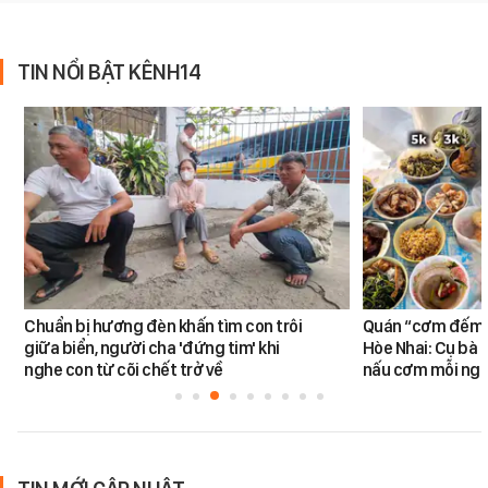
TIN NỔI BẬT KÊNH14
Chuẩn bị hương đèn khấn tìm con trôi
Quán “cơm đếm”
giữa biển, người cha 'đứng tim' khi
Hòe Nhai: Cụ bà 8
nghe con từ cõi chết trở về
nấu cơm mỗi ngà