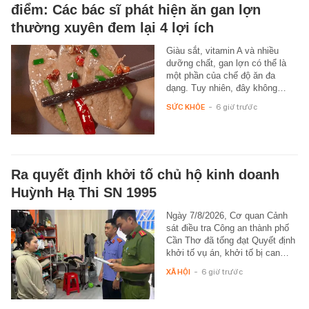
điểm: Các bác sĩ phát hiện ăn gan lợn
thường xuyên đem lại 4 lợi ích
Giàu sắt, vitamin A và nhiều
dưỡng chất, gan lợn có thể là
một phần của chế độ ăn đa
dạng. Tuy nhiên, đây không…
SỨC KHỎE
-
6 giờ trước
Ra quyết định khởi tố chủ hộ kinh doanh
Huỳnh Hạ Thi SN 1995
Ngày 7/8/2026, Cơ quan Cảnh
sát điều tra Công an thành phố
Cần Thơ đã tống đạt Quyết định
khởi tố vụ án, khởi tố bị can…
XÃ HỘI
-
6 giờ trước