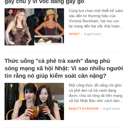
gây chú ý vì vóc dáng gầy gò
Cùng lựa chọn một thiết kế satin
nâu đến từ thương hiệu của
Victoria Beckham, hai mẹ con
lại mang đến hai sắc thái hoàn…
SPORT
-
6 giờ trước
Thức uống "cà phê trà xanh" đang phủ
sóng mạng xã hội Nhật: Vì sao nhiều người
tin rằng nó giúp kiểm soát cân nặng?
Một công thức đồ uống chỉ gồm
cà phê đen và trà xanh đang
được chia sẻ rộng rãi trên mạng
xã hội Nhật Bản nhờ cách làm…
BEAUTY & FASHION
-
6 giờ trước