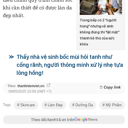
khi cần thiết để có được làn da
đẹp nhất.
Trong bếp có 2 "người
hùng" nhưng vệ sinh
không đúng thì "lật mặt"
thành kẻ thù của sức
khỏe
Thấy nhà vệ sinh bốc mùi hôi tanh như
cống rãnh, người thông minh xử lý nhẹ tựa
lông hồng!
Theo
thanhnienviet.vn
Copy link
09/05/2025 10:58 (GMT +7)
Tags
Skincare
Làm Đẹp
Dưỡng Da
Mỹ Phẩm
Theo dõi Kenh14.vn trên