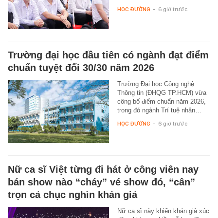
HỌC ĐƯỜNG
-
6 giờ trước
Trường đại học đầu tiên có ngành đạt điểm
chuẩn tuyệt đối 30/30 năm 2026
Trường Đại học Công nghệ
Thông tin (ĐHQG TP.HCM) vừa
công bố điểm chuẩn năm 2026,
trong đó ngành Trí tuệ nhân…
HỌC ĐƯỜNG
-
6 giờ trước
Nữ ca sĩ Việt từng đi hát ở công viên nay
bán show nào “cháy” vé show đó, “cân”
trọn cả chục nghìn khán giả
Nữ ca sĩ này khiến khán giả xúc