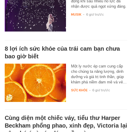
động khi sau nhiều nỗ lực đã
nhận được quả ngọt xứng đáng.
MUSIK
-
6 giờ trước
8 lợi ích sức khỏe của trái cam bạn chưa
bao giờ biết
Một ly nước ép cam cung cấp
cho chúng ta năng lượng, dinh
dưỡng và giá trị tinh thần, giúp
khám phá niềm đam mê và vẻ…
SỨC KHỎE
-
6 giờ trước
Cùng diện một chiếc váy, tiểu thư Harper
Beckham phổng phao, xinh đẹp, Victoria lại