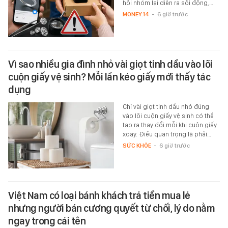
hội nhóm lại diễn ra sôi động,…
MONEY.14
-
6 giờ trước
Vì sao nhiều gia đình nhỏ vài giọt tinh dầu vào lõi
cuộn giấy vệ sinh? Mỗi lần kéo giấy mới thấy tác
dụng
Chỉ vài giọt tinh dầu nhỏ đúng
vào lõi cuộn giấy vệ sinh có thể
tạo ra thay đổi mỗi khi cuộn giấy
xoay. Điều quan trọng là phải…
SỨC KHỎE
-
6 giờ trước
Việt Nam có loại bánh khách trả tiền mua lẻ
nhưng người bán cương quyết từ chối, lý do nằm
ngay trong cái tên