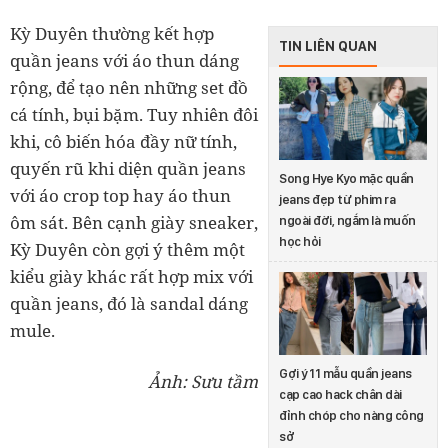
Kỳ Duyên thường kết hợp
TIN LIÊN QUAN
quần jeans với áo thun dáng
rộng, để tạo nên những set đồ
cá tính, bụi bặm. Tuy nhiên đôi
khi, cô biến hóa đầy nữ tính,
quyến rũ khi diện quần jeans
Song Hye Kyo mặc quần
với áo crop top hay áo thun
jeans đẹp từ phim ra
ôm sát. Bên cạnh giày sneaker,
ngoài đời, ngắm là muốn
học hỏi
Kỳ Duyên còn gợi ý thêm một
kiểu giày khác rất hợp mix với
quần jeans, đó là sandal dáng
mule.
Gợi ý 11 mẫu quần jeans
Ảnh: Sưu tầm
cạp cao hack chân dài
đỉnh chóp cho nàng công
sở