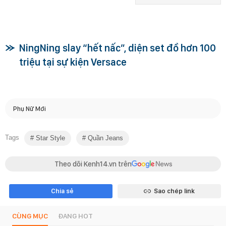
NingNing slay “hết nấc”, diện set đồ hơn 100
triệu tại sự kiện Versace
Phụ Nữ Mới
Tags
Star Style
Quần Jeans
Theo dõi Kenh14.vn trên
Chia sẻ
Sao chép link
CÙNG MỤC
ĐANG HOT