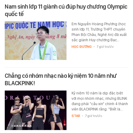
Nam sinh lớp 11 giành cú đúp huy chương Olympic
quốc tế
Em Nguyễn Hoàng Phương (học
sinh lớp 11, Trường THPT chuyên
Phan Bội Châu, Nghệ An) đã xuất
sắc giành Huy chương Bạc…
HỌC ĐƯỜNG
-
7 giờ trước
Chẳng có nhóm nhạc nào kỷ niệm 10 năm như
BLACKPINK!
Kỷ niệm 10 năm là dịp đặc biệt
với mọi nhóm nhạc, nhưng BLINK
đang phải "cầu xin" chính 4 thành
viên BLACKPINK rằng: "Biết là…
STAR
-
7 giờ trước