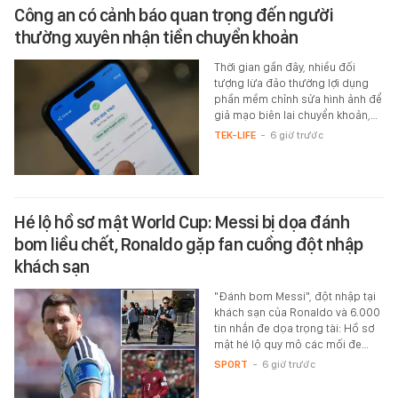
Công an có cảnh báo quan trọng đến người
thường xuyên nhận tiền chuyển khoản
Thời gian gần đây, nhiều đối
tượng lừa đảo thường lợi dụng
phần mềm chỉnh sửa hình ảnh để
giả mạo biên lai chuyển khoản,…
TEK-LIFE
-
6 giờ trước
Hé lộ hồ sơ mật World Cup: Messi bị dọa đánh
bom liều chết, Ronaldo gặp fan cuồng đột nhập
khách sạn
"Đánh bom Messi", đột nhập tại
khách sạn của Ronaldo và 6.000
tin nhắn đe dọa trọng tài: Hồ sơ
mật hé lộ quy mô các mối đe…
SPORT
-
6 giờ trước