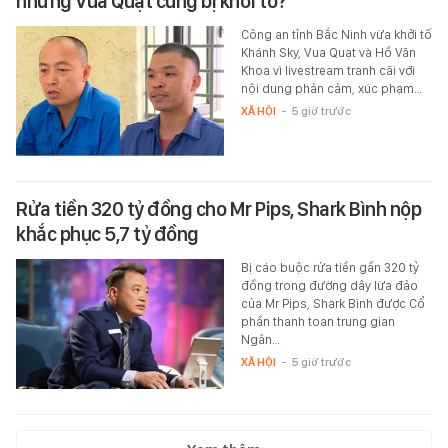
nhưng Vua Quạt cũng bị khởi tố?
Công an tỉnh Bắc Ninh vừa khởi tố
Khánh Sky, Vua Quạt và Hồ Văn
Khoa vì livestream tranh cãi với
nội dung phản cảm, xúc phạm…
XÃ HỘI
-
5 giờ trước
Rửa tiền 320 tỷ đồng cho Mr Pips, Shark Bình nộp
khắc phục 5,7 tỷ đồng
Bị cáo buộc rửa tiền gần 320 tỷ
đồng trong đường dây lừa đảo
của Mr Pips, Shark Bình được Cổ
phần thanh toan trung gian
Ngân…
XÃ HỘI
-
5 giờ trước