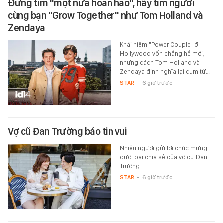
Đừng tìm "một nửa hoàn hảo", hãy tìm người
cùng bạn "Grow Together" như Tom Holland và
Zendaya
Khái niệm "Power Couple" ở
Hollywood vốn chẳng hề mới,
nhưng cách Tom Holland và
Zendaya định nghĩa lại cụm từ…
STAR
-
6 giờ trước
Vợ cũ Đan Trường báo tin vui
Nhiều người gửi lời chúc mừng
dưới bài chia sẻ của vợ cũ Đan
Trường.
STAR
-
6 giờ trước