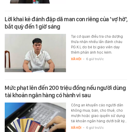
Lời khai kẻ đánh đập dã man con riêng của 'vợ hờ',
bắt quỳ đến 1 giờ sáng
Tại cơ quan điều tra cha dượng
thừa nhận nhiều lần đánh cháu
P.G.K.L do bé bị giáo viên dạy
thêm phản ánh học kém.
XÃ HỘI
-
6 giờ trước
Mức phạt lên đến 200 triệu đồng nếu người dùng
tài khoản ngân hàng có hành vi sau
Công an khuyến cáo người dân
không mua, bán, cho thuê, cho
mượn hoặc giao quyền sử dụng
tài khoản ngân hàng dưới bất kỳ…
XÃ HỘI
-
6 giờ trước