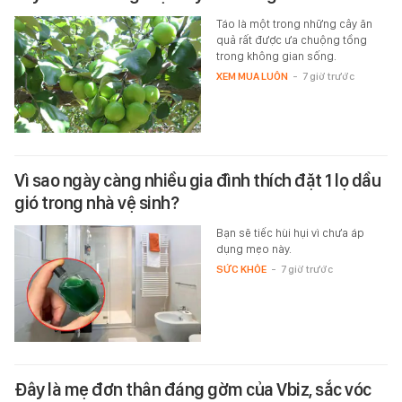
Táo là một trong những cây ăn
quả rất được ưa chuộng tồng
trong không gian sống.
XEM MUA LUÔN
-
7 giờ trước
Vì sao ngày càng nhiều gia đình thích đặt 1 lọ dầu
gió trong nhà vệ sinh?
Bạn sẽ tiếc hùi hụi vì chưa áp
dụng mẹo này.
SỨC KHỎE
-
7 giờ trước
Đây là mẹ đơn thân đáng gờm của Vbiz, sắc vóc