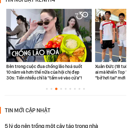
Bên trong cuộc đua chống lão hoá suốt
Xuân Đức (18 tuổi)
10 năm và hơn thế nữa của hội chị đẹp
ai mà khiến Top 1
30s: Tiền nhiều chỉ là “tấm vé vào cửa”!
"bở hơi tai" mới
TIN MỚI CẬP NHẬT
5 lý do nên trồng một cây táo trong nhà