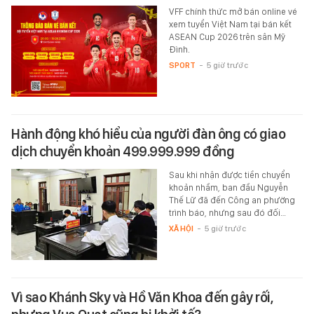
VFF chính thức mở bán online vé
xem tuyển Việt Nam tại bán kết
ASEAN Cup 2026 trên sân Mỹ
Đình.
SPORT
-
5 giờ trước
Hành động khó hiểu của người đàn ông có giao
dịch chuyển khoản 499.999.999 đồng
Sau khi nhận được tiền chuyển
khoản nhầm, ban đầu Nguyễn
Thế Lữ đã đến Công an phường
trình báo, nhưng sau đó đối…
XÃ HỘI
-
5 giờ trước
Vì sao Khánh Sky và Hồ Văn Khoa đến gây rối,