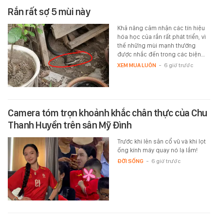
Rắn rất sợ 5 mùi này
Khả năng cảm nhận các tín hiệu
hóa học của rắn rất phát triển, vì
thế những mùi mạnh thường
được nhắc đến trong các biện…
XEM MUA LUÔN
-
6 giờ trước
Camera tóm trọn khoảnh khắc chân thực của Chu
Thanh Huyền trên sân Mỹ Đình
Trước khi lên sân cổ vũ và khi lọt
ống kính máy quay nó lạ lắm!
ĐỜI SỐNG
-
6 giờ trước