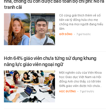
nhà, chồng cũ còn được bao toàn bộ chi phí: Nổ ra
tranh cãi
Cô cũng giải thích thêm về số
tiền vài tỷ đồng hứa cho mẹ
chồng mà mọi người đang hiểu
lầm.
ĐỜI SỐNG
-
7 giờ trước
Hơn 64% giáo viên chưa từng sử dụng khung
năng lực giáo viên ngoại ngữ
Một nghiên cứu của Viện Khoa
học Giáo dục Việt Nam và Hội
đồng Anh cho thấy, có tới trên
64% giáo viên được hỏi chưa…
HỌC ĐƯỜNG
-
7 giờ trước