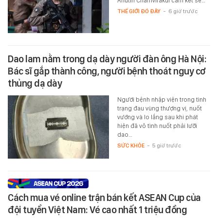
Anutin Charnvirakul cam kết sẽ…
THẾ GIỚI ĐÓ ĐÂY
-
6 giờ trước
Dao lam nằm trong dạ dày người đàn ông Hà Nội:
Bác sĩ gắp thành công, người bệnh thoát nguy cơ
thủng dạ dày
Người bệnh nhập viện trong tình
trạng đau vùng thượng vị, nuốt
vướng và lo lắng sau khi phát
hiện đã vô tình nuốt phải lưỡi
dao…
SỨC KHỎE
-
5 giờ trước
Cách mua vé online trận bán kết ASEAN Cup của
đội tuyển Việt Nam: Vé cao nhất 1 triệu đồng