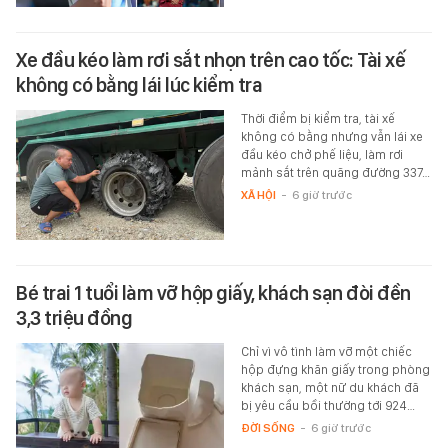
Xe đầu kéo làm rơi sắt nhọn trên cao tốc: Tài xế
không có bằng lái lúc kiểm tra
Thời điểm bị kiểm tra, tài xế
không có bằng nhưng vẫn lái xe
đầu kéo chở phế liệu, làm rơi
mảnh sắt trên quãng đường 337…
XÃ HỘI
-
6 giờ trước
Bé trai 1 tuổi làm vỡ hộp giấy, khách sạn đòi đền
3,3 triệu đồng
Chỉ vì vô tình làm vỡ một chiếc
hộp đựng khăn giấy trong phòng
khách sạn, một nữ du khách đã
bị yêu cầu bồi thường tới 924…
ĐỜI SỐNG
-
6 giờ trước