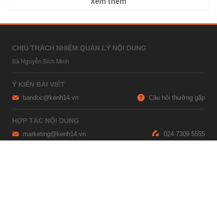
Xem thêm
CHỊU TRÁCH NHIỆM QUẢN LÝ NỘI DUNG
Bà Nguyễn Bích Minh
Ý KIẾN BÀI VIẾT
bandoc@kenh14.vn
Câu hỏi thường gặp
HỢP TÁC NỘI DUNG
marketing@kenh14.vn
024 7309 5555
HỖ TRỢ QUẢNG CÁO
giaitrixahoi@admicro.vn
02473007108
TRỤ SỞ HÀ NỘI