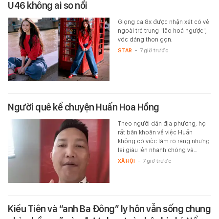
U46 không ai so nổi
Giọng ca 8x được nhận xét có vẻ
ngoài trẻ trung "lão hoá ngược",
vóc dáng thon gọn.
STAR
-
7 giờ trước
Người quê kể chuyện Huấn Hoa Hồng
Theo người dân địa phương, họ
rất băn khoăn về việc Huấn
không có việc làm rõ ràng nhưng
lại giàu lên nhanh chóng và…
XÃ HỘI
-
7 giờ trước
Kiều Tiên và “anh Ba Đông” ly hôn vẫn sống chung