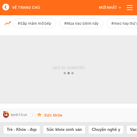
VỀ TRANG CHỦ
MỚI NHẤT
MỚI NHẤT
#Sắp mâm mở bếp
#Mùa nào bệnh nấy
#mẹo hay thử
Xem thêm
Sức khỏe
Trẻ - Khỏe - đẹp
Sức khỏe sinh sản
Chuyện nghề y
Vac