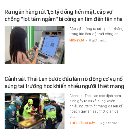
Ra ngân hàng rút 1,5 tỷ đồng tiền mặt, cặp vợ
chồng "lọt tầm ngắm" bị công an tìm đến tận nhà
Cặp vợ chồng ra sức phản kháng
trong lúc làm việc với công an.
MONEY.14
-
6 giờ trước
Cảnh sát Thái Lan bước đầu làm rõ động cơ vụ nổ
súng tại trường học khiến nhiều người thiệt mạng
Cảnh sát Thái Lan xác định nam
sinh gây ra vụ xả súng khiến
nhiều người thiệt mạng đã lên kế
hoạch gây án sau thời gian dài
bị…
THẾ GIỚI ĐÓ ĐÂY
-
6 giờ trước