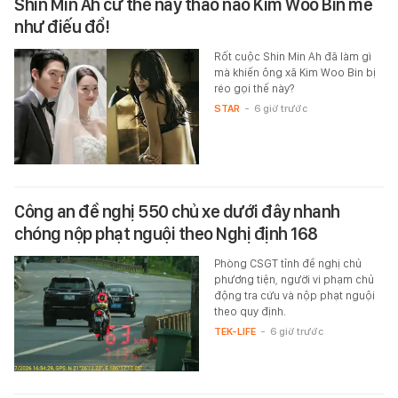
Shin Min Ah cứ thế này thảo nào Kim Woo Bin mê
như điếu đổ!
Rốt cuộc Shin Min Ah đã làm gì
mà khiến ông xã Kim Woo Bin bị
réo gọi thế này?
STAR
-
6 giờ trước
Công an đề nghị 550 chủ xe dưới đây nhanh
chóng nộp phạt nguội theo Nghị định 168
Phòng CSGT tỉnh đề nghị chủ
phương tiện, người vi phạm chủ
động tra cứu và nộp phạt nguội
theo quy định.
TEK-LIFE
-
6 giờ trước