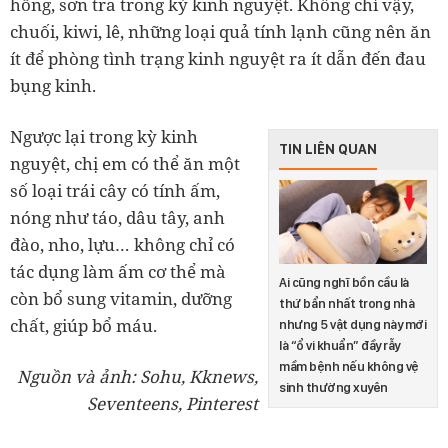
hồng, sơn tra trong kỳ kinh nguyệt. Không chỉ vậy,
chuối, kiwi, lê, những loại quả tính lạnh cũng nên ăn
ít để phòng tình trạng kinh nguyệt ra ít dẫn đến đau
bụng kinh.
Ngược lại trong kỳ kinh
TIN LIÊN QUAN
nguyệt, chị em có thể ăn một
số loại trái cây có tính ấm,
nóng như táo, dâu tây, anh
đào, nho, lựu… không chỉ có
tác dụng làm ấm cơ thể mà
Ai cũng nghĩ bồn cầu là
còn bổ sung vitamin, dưỡng
thứ bẩn nhất trong nhà
chất, giúp bổ máu.
nhưng 5 vật dụng này mới
là “ổ vi khuẩn” đầy rẫy
mầm bệnh nếu không vệ
Nguồn và ảnh: Sohu, Kknews,
sinh thường xuyên
Seventeens, Pinterest