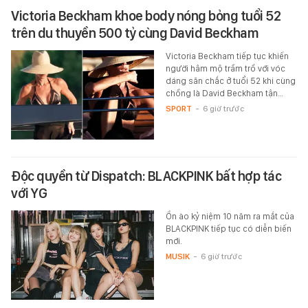
Victoria Beckham khoe body nóng bỏng tuổi 52
trên du thuyền 500 tỷ cùng David Beckham
Victoria Beckham tiếp tục khiến
người hâm mộ trầm trồ với vóc
dáng săn chắc ở tuổi 52 khi cùng
chồng là David Beckham tận…
SPORT
-
6 giờ trước
Độc quyền từ Dispatch: BLACKPINK bất hợp tác
với YG
Ồn ào kỷ niệm 10 năm ra mắt của
BLACKPINK tiếp tục có diễn biến
mới.
MUSIK
-
6 giờ trước