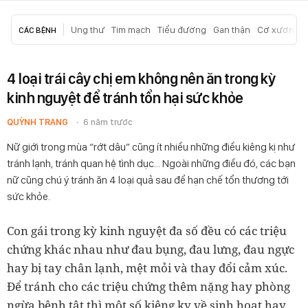
Ung thư
Tim mạch
Tiểu đường
Gan thận
Cơ xương k
CÁC BỆNH
4 loại trái cây chị em không nên ăn trong kỳ
kinh nguyệt để tránh tổn hại sức khỏe
QUỲNH TRANG
6 năm trước
Nữ giới trong mùa “rớt dâu” cũng ít nhiều những điều kiêng kị như
tránh lạnh, tránh quan hệ tình dục… Ngoài những điều đó, các bạn
nữ cũng chú ý tránh ăn 4 loại quả sau để hạn chế tổn thương tới
sức khỏe.
Con gái trong kỳ kinh nguyệt đa số đều có các triệu
chứng khác nhau như đau bụng, đau lưng, đau ngực
hay bị tay chân lạnh, mệt mỏi và thay đổi cảm xúc.
Để tránh cho các triệu chứng thêm nặng hay phòng
ngừa bệnh tật thì một số kiêng kỵ về sinh hoạt hay