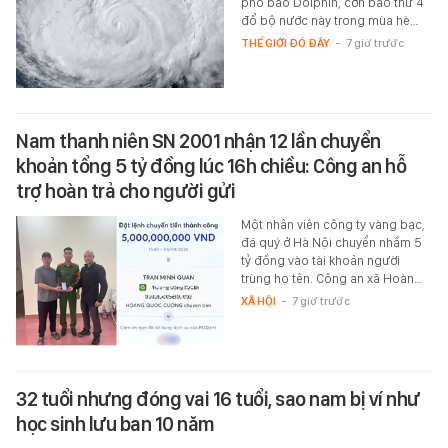
phó bão Dolphin, cơn bão thứ 4
đổ bộ nước này trong mùa hè…
THẾ GIỚI ĐÓ ĐÂY
-
7 giờ trước
Nam thanh niên SN 2001 nhận 12 lần chuyển
khoản tổng 5 tỷ đồng lúc 16h chiều: Công an hỗ
trợ hoàn trả cho người gửi
Một nhân viên công ty vàng bạc,
đá quý ở Hà Nội chuyển nhầm 5
tỷ đồng vào tài khoản người
trùng họ tên. Công an xã Hoàn…
XÃ HỘI
-
7 giờ trước
32 tuổi nhưng đóng vai 16 tuổi, sao nam bị ví như
học sinh lưu ban 10 năm