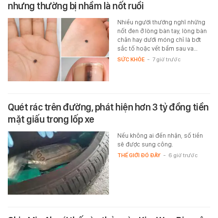
nhưng thường bị nhầm là nốt ruồi
Nhiều người thường nghĩ những
nốt đen ở lòng bàn tay, lòng bàn
chân hay dưới móng chỉ là bớt
sắc tố hoặc vết bầm sau va…
SỨC KHỎE
-
7 giờ trước
Quét rác trên đường, phát hiện hơn 3 tỷ đồng tiền
mặt giấu trong lốp xe
Nếu không ai đến nhận, số tiền
sẽ được sung công.
THẾ GIỚI ĐÓ ĐÂY
-
6 giờ trước