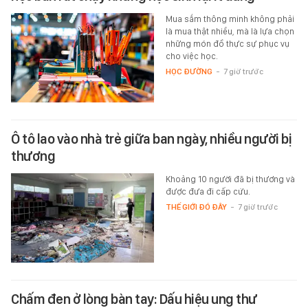
Mua sắm thông minh không phải
là mua thật nhiều, mà là lựa chọn
những món đồ thực sự phục vụ
cho việc học.
HỌC ĐƯỜNG
-
7 giờ trước
Ô tô lao vào nhà trẻ giữa ban ngày, nhiều người bị
thương
Khoảng 10 người đã bị thương và
được đưa đi cấp cứu.
THẾ GIỚI ĐÓ ĐÂY
-
7 giờ trước
Chấm đen ở lòng bàn tay: Dấu hiệu ung thư