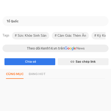
Tổ Quốc
Tags
Sức Khỏe Sinh Sản
Cảm Giác Thèm Ăn
Kỳ Kinh 
Theo dõi Kenh14.vn trên
Chia sẻ
Sao chép link
CÙNG MỤC
ĐANG HOT