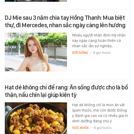
DJ Mie sau 3 năm chia tay Hồng Thanh: Mua biệt
thự, đi Mercedes, nhan sắc ngày càng lên hương
Nhiều người nhận định mỹ nhân
này ngày càng hoàn thiện cả
nhan sắc lẫn sự nghiệp.
ĐỜI SỐNG
-
6 giờ trước
Hạt dẻ không chỉ để rang: Ăn sống được cho là bổ
thận, nấu chín lại giúp kiện tỳ
Hạt dẻ không chỉ là món ăn vặt
quen thuộc, mà còn được Đông
y đánh giá cao và có nhiều giá trị
dinh dưỡng đáng chú ý.
SỨC KHỎE
-
6 giờ trước