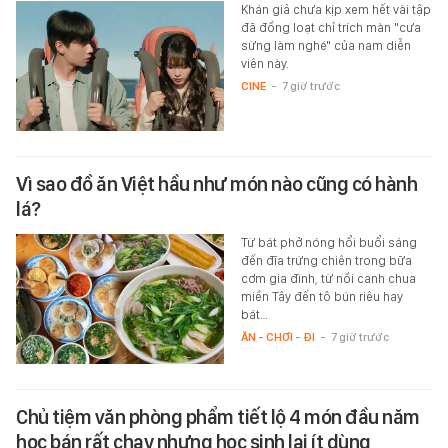
Khán giả chưa kịp xem hết vài tập
đã đồng loạt chỉ trích màn "cưa
sừng làm nghé" của nam diễn
viên này.
CINE
-
7 giờ trước
Vì sao đồ ăn Việt hầu như món nào cũng có hành
lá?
Từ bát phở nóng hổi buổi sáng
đến đĩa trứng chiên trong bữa
cơm gia đình, từ nồi canh chua
miền Tây đến tô bún riêu hay
bát…
ĂN - CHƠI - ĐI
-
7 giờ trước
Chủ tiệm văn phòng phẩm tiết lộ 4 món đầu năm
học bán rất chạy nhưng học sinh lại ít dùng